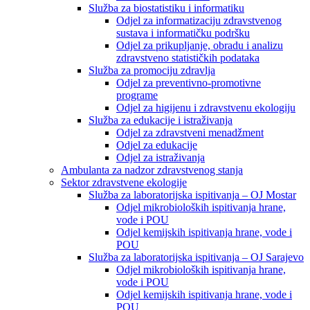
Služba za biostatistiku i informatiku
Odjel za informatizaciju zdravstvenog
sustava i informatičku podršku
Odjel za prikupljanje, obradu i analizu
zdravstveno statističkih podataka
Služba za promociju zdravlja
Odjel za preventivno-promotivne
programe
Odjel za higijenu i zdravstvenu ekologiju
Služba za edukacije i istraživanja
Odjel za zdravstveni menadžment
Odjel za edukacije
Odjel za istraživanja
Ambulanta za nadzor zdravstvenog stanja
Sektor zdravstvene ekologije
Služba za laboratorijska ispitivanja – OJ Mostar
Odjel mikrobioloških ispitivanja hrane,
vode i POU
Odjel kemijskih ispitivanja hrane, vode i
POU
Služba za laboratorijska ispitivanja – OJ Sarajevo
Odjel mikrobioloških ispitivanja hrane,
vode i POU
Odjel kemijskih ispitivanja hrane, vode i
POU