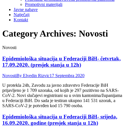
Promotivni materijali
Javne nabave
Natječaji
Kontakt
Category Archives:
Novosti
Novosti
Epidemiološka situacija u Federaciji BiH- četvrtak,
17.09.2020. (presjek stanja u 12h)
Novosti
By
Elvedin Rizvic
17 Septembra 2020
U protekla 24h, Zavodu za javno zdravstvo Federacije BiH
prijavljeno je 1 709 uzoraka, od kojih je 297 pozitivno na SARS-
CoV-2. Novi slučajevi registrirani su u svim kantonima/županijama
u Federaciji BiH. Do sada je testiran ukupno 141 531 uzorak, a
SARS-CoV-2 je potvrđen kod 15 790 osoba.
Epidemiološka situacija u Federaciji BiH- srijeda,
16.09.2020. godine (presjek stanja u 12h)