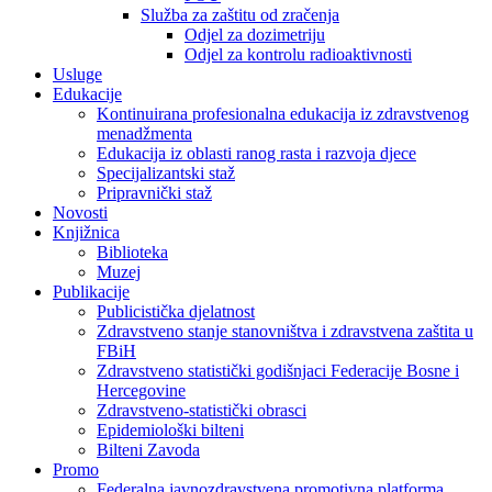
Služba za zaštitu od zračenja
Odjel za dozimetriju
Odjel za kontrolu radioaktivnosti
Usluge
Edukacije
Kontinuirana profesionalna edukacija iz zdravstvenog
menadžmenta
Edukacija iz oblasti ranog rasta i razvoja djece
Specijalizantski staž
Pripravnički staž
Novosti
Knjižnica
Biblioteka
Muzej
Publikacije
Publicistička djelatnost
Zdravstveno stanje stanovništva i zdravstvena zaštita u
FBiH
Zdravstveno statistički godišnjaci Federacije Bosne i
Hercegovine
Zdravstveno-statistički obrasci
Epidemiološki bilteni
Bilteni Zavoda
Promo
Federalna javnozdravstvena promotivna platforma