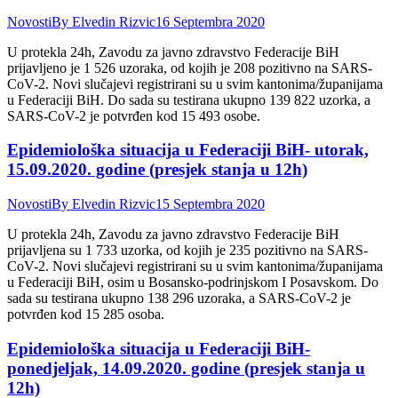
Novosti
By
Elvedin Rizvic
16 Septembra 2020
U protekla 24h, Zavodu za javno zdravstvo Federacije BiH
prijavljeno je 1 526 uzoraka, od kojih je 208 pozitivno na SARS-
CoV-2. Novi slučajevi registrirani su u svim kantonima/županijama
u Federaciji BiH. Do sada su testirana ukupno 139 822 uzorka, a
SARS-CoV-2 je potvrđen kod 15 493 osobe.
Epidemiološka situacija u Federaciji BiH- utorak,
15.09.2020. godine (presjek stanja u 12h)
Novosti
By
Elvedin Rizvic
15 Septembra 2020
U protekla 24h, Zavodu za javno zdravstvo Federacije BiH
prijavljena su 1 733 uzorka, od kojih je 235 pozitivno na SARS-
CoV-2. Novi slučajevi registrirani su u svim kantonima/županijama
u Federaciji BiH, osim u Bosansko-podrinjskom I Posavskom. Do
sada su testirana ukupno 138 296 uzoraka, a SARS-CoV-2 je
potvrđen kod 15 285 osoba.
Epidemiološka situacija u Federaciji BiH-
ponedjeljak, 14.09.2020. godine (presjek stanja u
12h)