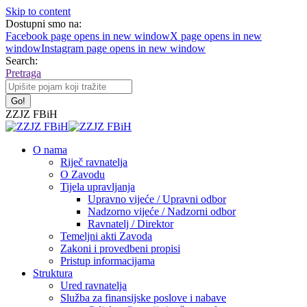
Skip to content
Dostupni smo na:
Facebook page opens in new window
X page opens in new
window
Instagram page opens in new window
Search:
Pretraga
ZZJZ FBiH
O nama
Riječ ravnatelja
O Zavodu
Tijela upravljanja
Upravno vijeće / Upravni odbor
Nadzorno vijeće / Nadzorni odbor
Ravnatelj / Direktor
Temeljni akti Zavoda
Zakoni i provedbeni propisi
Pristup informacijama
Struktura
Ured ravnatelja
Služba za finansijske poslove i nabave