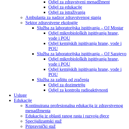
Odjel za zdravstveni menadžment
Odjel za edukacije
Odjel za istraživanja
Ambulanta za nadzor zdravstvenog stanja
Sektor zdravstvene ekologije
Služba za laboratorijska ispitivanja – OJ Mostar
Odjel mikrobioloških ispitivanja hrane,
vode i POU
Odjel kemijskih ispitivanja hrane, vode i
POU
Služba za laboratorijska ispitivanja – OJ Sarajevo
Odjel mikrobioloških ispitivanja hrane,
vode i POU
Odjel kemijskih ispitivanja hrane, vode i
POU
Služba za zaštitu od zračenja
Odjel za dozimetriju
Odjel za kontrolu radioaktivnosti
Usluge
Edukacije
Kontinuirana profesionalna edukacija iz zdravstvenog
menadžmenta
Edukacija iz oblasti ranog rasta i razvoja djece
Specijalizantski staž
Pripravnički staž