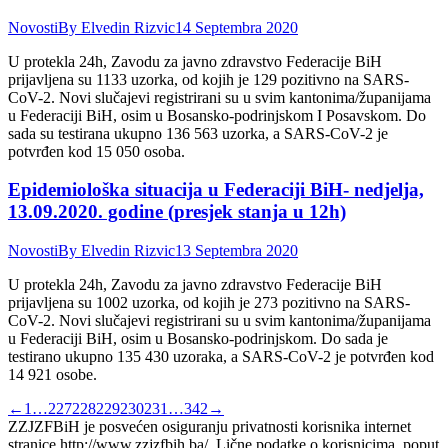
Novosti
By
Elvedin Rizvic
14 Septembra 2020
U protekla 24h, Zavodu za javno zdravstvo Federacije BiH
prijavljena su 1133 uzorka, od kojih je 129 pozitivno na SARS-
CoV-2. Novi slučajevi registrirani su u svim kantonima/županijama
u Federaciji BiH, osim u Bosansko-podrinjskom I Posavskom. Do
sada su testirana ukupno 136 563 uzorka, a SARS-CoV-2 je
potvrđen kod 15 050 osoba.
Epidemiološka situacija u Federaciji BiH- nedjelja,
13.09.2020. godine (presjek stanja u 12h)
Novosti
By
Elvedin Rizvic
13 Septembra 2020
U protekla 24h, Zavodu za javno zdravstvo Federacije BiH
prijavljena su 1002 uzorka, od kojih je 273 pozitivno na SARS-
CoV-2. Novi slučajevi registrirani su u svim kantonima/županijama
u Federaciji BiH, osim u Bosansko-podrinjskom. Do sada je
testirano ukupno 135 430 uzoraka, a SARS-CoV-2 je potvrđen kod
14 921 osobe.
←
1
…
227
228
229
230
231
…
342
→
ZZJZFBiH je posvećen osiguranju privatnosti korisnika internet
stranice http://www.zzjzfbih.ba/. Lične podatke o korisnicima, poput