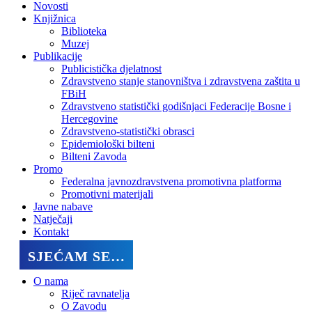
Novosti
Knjižnica
Biblioteka
Muzej
Publikacije
Publicistička djelatnost
Zdravstveno stanje stanovništva i zdravstvena zaštita u
FBiH
Zdravstveno statistički godišnjaci Federacije Bosne i
Hercegovine
Zdravstveno-statistički obrasci
Epidemiološki bilteni
Bilteni Zavoda
Promo
Federalna javnozdravstvena promotivna platforma
Promotivni materijali
Javne nabave
Natječaji
Kontakt
SJEĆAM SE…
O nama
Riječ ravnatelja
O Zavodu