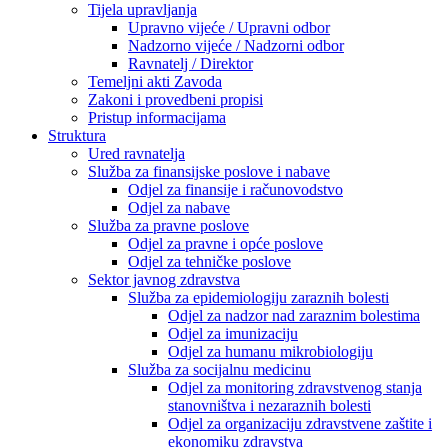
Tijela upravljanja
Upravno vijeće / Upravni odbor
Nadzorno vijeće / Nadzorni odbor
Ravnatelj / Direktor
Temeljni akti Zavoda
Zakoni i provedbeni propisi
Pristup informacijama
Struktura
Ured ravnatelja
Služba za finansijske poslove i nabave
Odjel za finansije i računovodstvo
Odjel za nabave
Služba za pravne poslove
Odjel za pravne i opće poslove
Odjel za tehničke poslove
Sektor javnog zdravstva
Služba za epidemiologiju zaraznih bolesti
Odjel za nadzor nad zaraznim bolestima
Odjel za imunizaciju
Odjel za humanu mikrobiologiju
Služba za socijalnu medicinu
Odjel za monitoring zdravstvenog stanja
stanovništva i nezaraznih bolesti
Odjel za organizaciju zdravstvene zaštite i
ekonomiku zdravstva