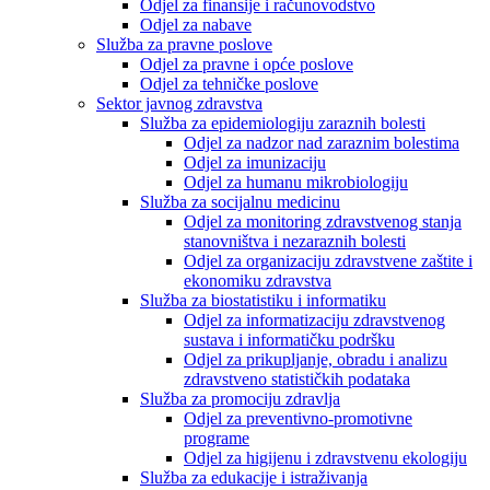
Odjel za finansije i računovodstvo
Odjel za nabave
Služba za pravne poslove
Odjel za pravne i opće poslove
Odjel za tehničke poslove
Sektor javnog zdravstva
Služba za epidemiologiju zaraznih bolesti
Odjel za nadzor nad zaraznim bolestima
Odjel za imunizaciju
Odjel za humanu mikrobiologiju
Služba za socijalnu medicinu
Odjel za monitoring zdravstvenog stanja
stanovništva i nezaraznih bolesti
Odjel za organizaciju zdravstvene zaštite i
ekonomiku zdravstva
Služba za biostatistiku i informatiku
Odjel za informatizaciju zdravstvenog
sustava i informatičku podršku
Odjel za prikupljanje, obradu i analizu
zdravstveno statističkih podataka
Služba za promociju zdravlja
Odjel za preventivno-promotivne
programe
Odjel za higijenu i zdravstvenu ekologiju
Služba za edukacije i istraživanja