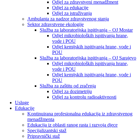
Odjel za zdravstveni menadžment
Odjel za edukacije
Odjel za istraživanja
Ambulanta za nadzor zdravstvenog stanja
Sektor zdravstvene ekologije
Služba za laboratorijska ispitivanja – OJ Mostar
Odjel mikrobioloških ispitivanja hrane,
vode i POU
Odjel kemijskih ispitivanja hrane, vode i
POU
Služba za laboratorijska ispitivanja – OJ Sarajevo
Odjel mikrobioloških ispitivanja hrane,
vode i POU
Odjel kemijskih ispitivanja hrane, vode i
POU
Služba za zaštitu od zračenja
Odjel za dozimetriju
Odjel za kontrolu radioaktivnosti
Usluge
Edukacije
Kontinuirana profesionalna edukacija iz zdravstvenog
menadžmenta
Edukacija iz oblasti ranog rasta i razvoja djece
Specijalizantski staž
Pripravnički staž