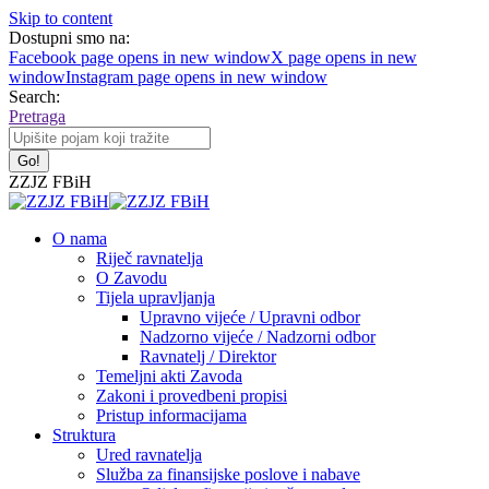
Skip to content
Dostupni smo na:
Facebook page opens in new window
X page opens in new
window
Instagram page opens in new window
Search:
Pretraga
ZZJZ FBiH
O nama
Riječ ravnatelja
O Zavodu
Tijela upravljanja
Upravno vijeće / Upravni odbor
Nadzorno vijeće / Nadzorni odbor
Ravnatelj / Direktor
Temeljni akti Zavoda
Zakoni i provedbeni propisi
Pristup informacijama
Struktura
Ured ravnatelja
Služba za finansijske poslove i nabave