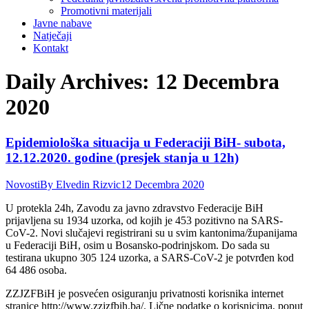
Promotivni materijali
Javne nabave
Natječaji
Kontakt
Daily Archives:
12 Decembra
2020
Epidemiološka situacija u Federaciji BiH- subota,
12.12.2020. godine (presjek stanja u 12h)
Novosti
By
Elvedin Rizvic
12 Decembra 2020
U protekla 24h, Zavodu za javno zdravstvo Federacije BiH
prijavljena su 1934 uzorka, od kojih je 453 pozitivno na SARS-
CoV-2. Novi slučajevi registrirani su u svim kantonima/županijama
u Federaciji BiH, osim u Bosansko-podrinjskom. Do sada su
testirana ukupno 305 124 uzorka, a SARS-CoV-2 je potvrđen kod
64 486 osoba.
ZZJZFBiH je posvećen osiguranju privatnosti korisnika internet
stranice http://www.zzjzfbih.ba/. Lične podatke o korisnicima, poput