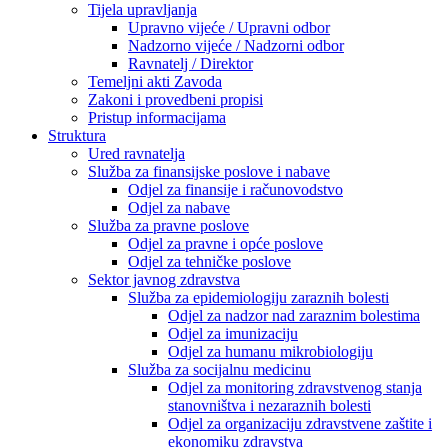
Tijela upravljanja
Upravno vijeće / Upravni odbor
Nadzorno vijeće / Nadzorni odbor
Ravnatelj / Direktor
Temeljni akti Zavoda
Zakoni i provedbeni propisi
Pristup informacijama
Struktura
Ured ravnatelja
Služba za finansijske poslove i nabave
Odjel za finansije i računovodstvo
Odjel za nabave
Služba za pravne poslove
Odjel za pravne i opće poslove
Odjel za tehničke poslove
Sektor javnog zdravstva
Služba za epidemiologiju zaraznih bolesti
Odjel za nadzor nad zaraznim bolestima
Odjel za imunizaciju
Odjel za humanu mikrobiologiju
Služba za socijalnu medicinu
Odjel za monitoring zdravstvenog stanja
stanovništva i nezaraznih bolesti
Odjel za organizaciju zdravstvene zaštite i
ekonomiku zdravstva