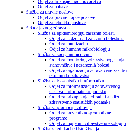
Odjel za finansije i računovodstvo
Odjel za nabave
Služba za pravne poslove
Odjel za pravne i opće poslove
Odjel za tehničke poslove
Sektor javnog zdravstva
Služba za epidemiologiju zaraznih bolesti
Odjel za nadzor nad zaraznim bolestima
Odjel za imunizaciju
Odjel za humanu mikrobiologiju
Služba za socijalnu medicinu
Odjel za monitoring zdravstvenog stanja
stanovništva i nezaraznih bolesti
Odjel za organizaciju zdravstvene zaštite i
ekonomiku zdravstva
Služba za biostatistiku i informatiku
Odjel za informatizaciju zdravstvenog
sustava i informatičku podršku
Odjel za prikupljanje, obradu i analizu
zdravstveno statističkih podataka
Služba za promociju zdravlja
Odjel za preventivno-promotivne
programe
Odjel za higijenu i zdravstvenu ekologiju
Služba za edukacije i istraživanja