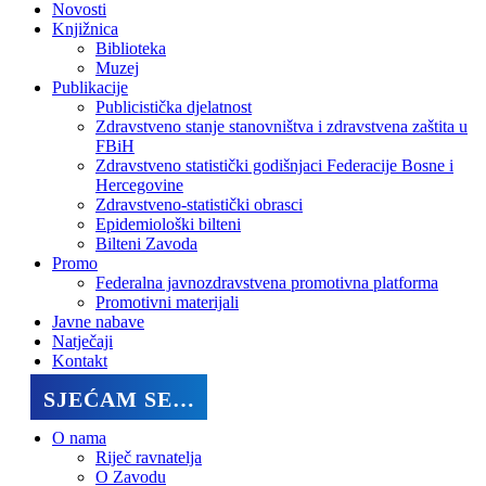
Novosti
Knjižnica
Biblioteka
Muzej
Publikacije
Publicistička djelatnost
Zdravstveno stanje stanovništva i zdravstvena zaštita u
FBiH
Zdravstveno statistički godišnjaci Federacije Bosne i
Hercegovine
Zdravstveno-statistički obrasci
Epidemiološki bilteni
Bilteni Zavoda
Promo
Federalna javnozdravstvena promotivna platforma
Promotivni materijali
Javne nabave
Natječaji
Kontakt
SJEĆAM SE…
O nama
Riječ ravnatelja
O Zavodu