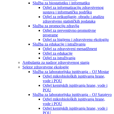
Služba za biostatistiku i informatiku
Odjel za informatizaciju zdravstvenog
sustava i informatičku podršku
Odjel za prikupljanje, obradu i analizu
zdravstveno statističkih podataka
Služba za promociju zdravlja
Odjel za preventivno-promotivne
programe
Odjel za higijenu i zdravstvenu ekologiju
Služba za edukacije i istraživanja
Odjel za zdravstveni menadžment
Odjel za edukacije
Odjel za istraživanja
Ambulanta za nadzor zdravstvenog stanja
Sektor zdravstvene ekologije
Služba za laboratorijska ispitivanja – OJ Mostar
Odjel mikrobioloških ispitivanja hrane,
vode i POU
Odjel kemijskih ispitivanja hrane, vode i
POU
Služba za laboratorijska ispitivanja – OJ Sarajevo
Odjel mikrobioloških ispitivanja hrane,
vode i POU
Odjel kemijskih ispitivanja hrane, vode i
POU