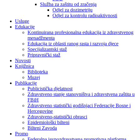
Služba za zaštitu od zračenja
Odjel za dozimetriju
Odjel za kontrolu radioaktivnosti
Usluge
Edukacije
Kontinuirana profesionalna edukacija iz zdravstvenog
menadžmenta
Edukacija iz oblasti ranog rasta i razvoja djece
Specijalizantski staž
Pripravnički staž
Novosti
Knjižnica
Biblioteka
Muzej
Publikacije
Publicistička djelatnost
Zdravstveno stanje stanovništva i zdravstvena zaštita u
FBiH
Zdravstveno statistički godišnjaci Federacije Bosne i
Hercegovine
Zdravstveno-statistički obrasci
Epidemiološki bilteni
Bilteni Zavoda
Promo
Federalna javnozdravstvena promotivna platforma