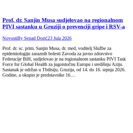
Prof. dr. Sanjin Musa sudjelovao na regionalnom
PIVI sastanku u Gruziji o prevenciji gripe i RSV-a
Novosti
By
Senad Dorić
23 Jula 2026
Prof. dr. sc. prim. Sanjin Musa, dr. med, voditelj Službe za
epidemiologiju zaraznih bolesti Zavoda za javno zdravstvo
Federacije BiH, sudjelovao je na regionalnom sastanku PIVI Task
Force for Global Health za jugoistočnu Europu i središnju Aziju.
Sastanak je održan u Tbilisiju, Gruzija, od 14. do 16. srpnja 2026.
Godine, a okupio je predstavnike 16…