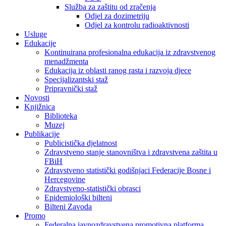
Služba za zaštitu od zračenja
Odjel za dozimetriju
Odjel za kontrolu radioaktivnosti
Usluge
Edukacije
Kontinuirana profesionalna edukacija iz zdravstvenog
menadžmenta
Edukacija iz oblasti ranog rasta i razvoja djece
Specijalizantski staž
Pripravnički staž
Novosti
Knjižnica
Biblioteka
Muzej
Publikacije
Publicistička djelatnost
Zdravstveno stanje stanovništva i zdravstvena zaštita u
FBiH
Zdravstveno statistički godišnjaci Federacije Bosne i
Hercegovine
Zdravstveno-statistički obrasci
Epidemiološki bilteni
Bilteni Zavoda
Promo
Federalna javnozdravstvena promotivna platforma