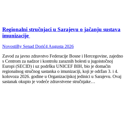
Regionalni stručnjaci u Sarajevu o jačanju sustava
imunizacije
Novosti
By
Senad Dorić
4 Augusta 2026
Zavod za javno zdravstvo Federacije Bosne i Hercegovine, zajedno
s Centrom za nadzor i kontrolu zaraznih bolesti u jugoistočnoj
Europi (SECID) i uz podršku UNICEF BIH, bio je domaćin
regionalnog stručnog sastanka o imunizaciji, koji je održan 3. i 4.
kolovoza 2026. godine u Organizacijskoj jedinici u Sarajevu. Ovaj
sastanak okupio je vodeće zdravstvene stručnjake…