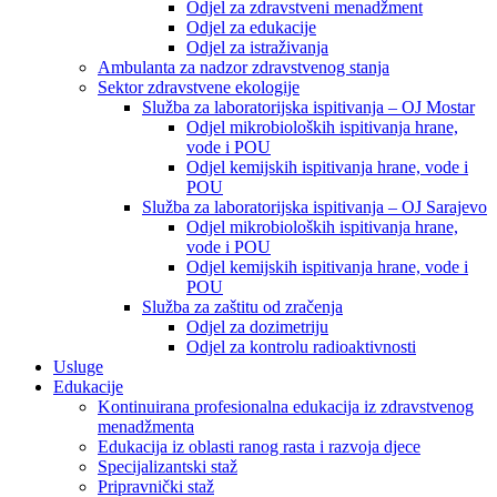
Odjel za zdravstveni menadžment
Odjel za edukacije
Odjel za istraživanja
Ambulanta za nadzor zdravstvenog stanja
Sektor zdravstvene ekologije
Služba za laboratorijska ispitivanja – OJ Mostar
Odjel mikrobioloških ispitivanja hrane,
vode i POU
Odjel kemijskih ispitivanja hrane, vode i
POU
Služba za laboratorijska ispitivanja – OJ Sarajevo
Odjel mikrobioloških ispitivanja hrane,
vode i POU
Odjel kemijskih ispitivanja hrane, vode i
POU
Služba za zaštitu od zračenja
Odjel za dozimetriju
Odjel za kontrolu radioaktivnosti
Usluge
Edukacije
Kontinuirana profesionalna edukacija iz zdravstvenog
menadžmenta
Edukacija iz oblasti ranog rasta i razvoja djece
Specijalizantski staž
Pripravnički staž