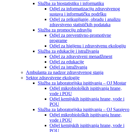
Služba za biostatistiku i informatiku
Odjel za informatizaciju zdravstvenog
sustava i informatičku podršku
Odjel za prikupljanje, obradu i analizu
zdravstveno statističkih podataka
Služba za promociju zdravlja
Odjel za preventivno-promotivne
programe
Odjel za higijenu i zdravstvenu ekologiju
Služba za edukacije i istraživanja
Odjel za zdravstveni menadžment
Odjel za edukacije
Odjel za istraživanja
Ambulanta za nadzor zdravstvenog stanja
Sektor zdravstvene ekologije
Služba za laboratorijska ispitivanja – OJ Mostar
Odjel mikrobioloških ispitivanja hrane,
vode i POU
Odjel kemijskih ispitivanja hrane, vode i
POU
Služba za laboratorijska ispitivanja – OJ Sarajevo
Odjel mikrobioloških ispitivanja hrane,
vode i POU
Odjel kemijskih ispitivanja hrane, vode i
POU