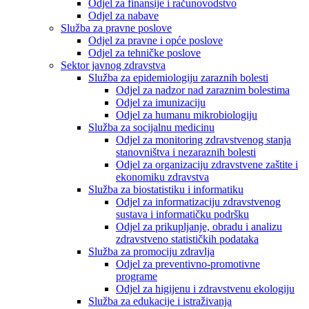
Odjel za finansije i računovodstvo
Odjel za nabave
Služba za pravne poslove
Odjel za pravne i opće poslove
Odjel za tehničke poslove
Sektor javnog zdravstva
Služba za epidemiologiju zaraznih bolesti
Odjel za nadzor nad zaraznim bolestima
Odjel za imunizaciju
Odjel za humanu mikrobiologiju
Služba za socijalnu medicinu
Odjel za monitoring zdravstvenog stanja
stanovništva i nezaraznih bolesti
Odjel za organizaciju zdravstvene zaštite i
ekonomiku zdravstva
Služba za biostatistiku i informatiku
Odjel za informatizaciju zdravstvenog
sustava i informatičku podršku
Odjel za prikupljanje, obradu i analizu
zdravstveno statističkih podataka
Služba za promociju zdravlja
Odjel za preventivno-promotivne
programe
Odjel za higijenu i zdravstvenu ekologiju
Služba za edukacije i istraživanja