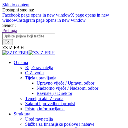
Skip to content
Dostupni smo na:
Facebook page opens in new window
X page opens in new
window
Instagram page opens in new window
Search:
Pretraga
ZZJZ FBiH
O nama
Riječ ravnatelja
O Zavodu
Tijela upravljanja
Upravno vijeće / Upravni odbor
Nadzorno vijeće / Nadzorni odbor
Ravnatelj / Direktor
Temeljni akti Zavoda
Zakoni i provedbeni propisi
Pristup informacijama
Struktura
Ured ravnatelja
Služba za finansijske poslove i nabave