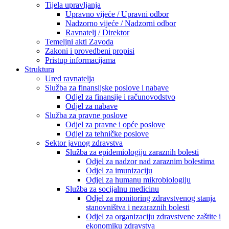
Tijela upravljanja
Upravno vijeće / Upravni odbor
Nadzorno vijeće / Nadzorni odbor
Ravnatelj / Direktor
Temeljni akti Zavoda
Zakoni i provedbeni propisi
Pristup informacijama
Struktura
Ured ravnatelja
Služba za finansijske poslove i nabave
Odjel za finansije i računovodstvo
Odjel za nabave
Služba za pravne poslove
Odjel za pravne i opće poslove
Odjel za tehničke poslove
Sektor javnog zdravstva
Služba za epidemiologiju zaraznih bolesti
Odjel za nadzor nad zaraznim bolestima
Odjel za imunizaciju
Odjel za humanu mikrobiologiju
Služba za socijalnu medicinu
Odjel za monitoring zdravstvenog stanja
stanovništva i nezaraznih bolesti
Odjel za organizaciju zdravstvene zaštite i
ekonomiku zdravstva