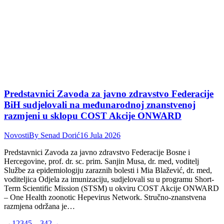
Predstavnici Zavoda za javno zdravstvo Federacije
BiH sudjelovali na međunarodnoj znanstvenoj
razmjeni u sklopu COST Akcije ONWARD
Novosti
By
Senad Dorić
16 Jula 2026
Predstavnici Zavoda za javno zdravstvo Federacije Bosne i
Hercegovine, prof. dr. sc. prim. Sanjin Musa, dr. med, voditelj
Službe za epidemiologiju zaraznih bolesti i Mia Blažević, dr. med,
voditeljica Odjela za imunizaciju, sudjelovali su u programu Short-
Term Scientific Mission (STSM) u okviru COST Akcije ONWARD
– One Health zoonotic Hepevirus Network. Stručno-znanstvena
razmjena održana je…
→
1
2
3
4
5
…
342
→