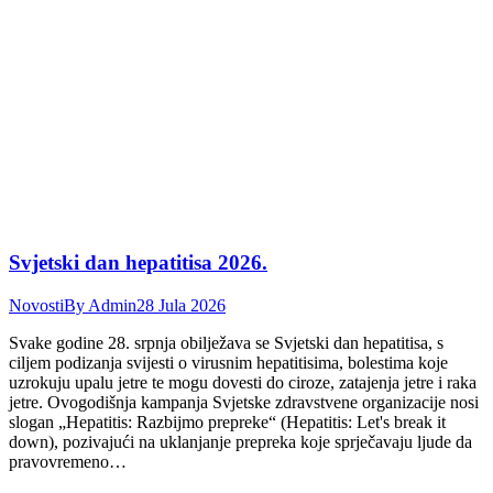
Svjetski dan hepatitisa 2026.
Novosti
By
Admin
28 Jula 2026
Svake godine 28. srpnja obilježava se Svjetski dan hepatitisa, s
ciljem podizanja svijesti o virusnim hepatitisima, bolestima koje
uzrokuju upalu jetre te mogu dovesti do ciroze, zatajenja jetre i raka
jetre. Ovogodišnja kampanja Svjetske zdravstvene organizacije nosi
slogan „Hepatitis: Razbijmo prepreke“ (Hepatitis: Let's break it
down), pozivajući na uklanjanje prepreka koje sprječavaju ljude da
pravovremeno…