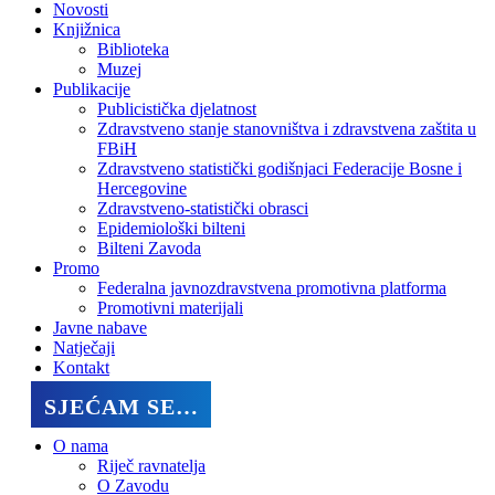
Novosti
Knjižnica
Biblioteka
Muzej
Publikacije
Publicistička djelatnost
Zdravstveno stanje stanovništva i zdravstvena zaštita u
FBiH
Zdravstveno statistički godišnjaci Federacije Bosne i
Hercegovine
Zdravstveno-statistički obrasci
Epidemiološki bilteni
Bilteni Zavoda
Promo
Federalna javnozdravstvena promotivna platforma
Promotivni materijali
Javne nabave
Natječaji
Kontakt
SJEĆAM SE…
O nama
Riječ ravnatelja
O Zavodu