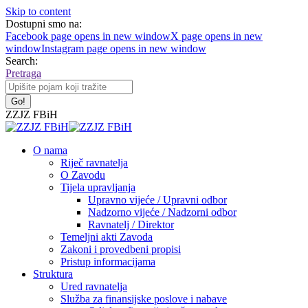
Skip to content
Dostupni smo na:
Facebook page opens in new window
X page opens in new
window
Instagram page opens in new window
Search:
Pretraga
ZZJZ FBiH
O nama
Riječ ravnatelja
O Zavodu
Tijela upravljanja
Upravno vijeće / Upravni odbor
Nadzorno vijeće / Nadzorni odbor
Ravnatelj / Direktor
Temeljni akti Zavoda
Zakoni i provedbeni propisi
Pristup informacijama
Struktura
Ured ravnatelja
Služba za finansijske poslove i nabave