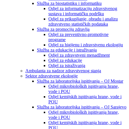
Služba za biostatistiku i informatiku
Odjel za informatizaciju zdravstvenog
sustava i informatičku podršku
Odjel za prikupljanje, obradu i analizu
zdravstveno statističkih podataka
Služba za promociju zdravlja
Odjel za preventivno-promotivne
programe
Odjel za higijenu i zdravstvenu ekologiju
Služba za edukacije i istraživanja
Odjel za zdravstveni menadžment
Odjel za edukacije
Odjel za istraživanja
Ambulanta za nadzor zdravstvenog stanja
Sektor zdravstvene ekologije
Služba za laboratorijska ispitivanja – OJ Mostar
Odjel mikrobioloških ispitivanja hrane,
vode i POU
Odjel kemijskih ispitivanja hrane, vode i
POU
Služba za laboratorijska ispitivanja – OJ Sarajevo
Odjel mikrobioloških ispitivanja hrane,
vode i POU
Odjel kemijskih ispitivanja hrane, vode i
POU