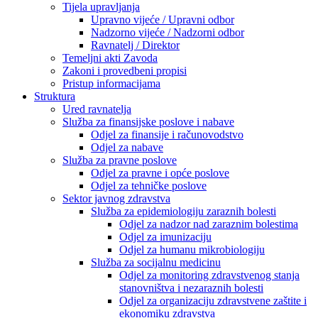
Tijela upravljanja
Upravno vijeće / Upravni odbor
Nadzorno vijeće / Nadzorni odbor
Ravnatelj / Direktor
Temeljni akti Zavoda
Zakoni i provedbeni propisi
Pristup informacijama
Struktura
Ured ravnatelja
Služba za finansijske poslove i nabave
Odjel za finansije i računovodstvo
Odjel za nabave
Služba za pravne poslove
Odjel za pravne i opće poslove
Odjel za tehničke poslove
Sektor javnog zdravstva
Služba za epidemiologiju zaraznih bolesti
Odjel za nadzor nad zaraznim bolestima
Odjel za imunizaciju
Odjel za humanu mikrobiologiju
Služba za socijalnu medicinu
Odjel za monitoring zdravstvenog stanja
stanovništva i nezaraznih bolesti
Odjel za organizaciju zdravstvene zaštite i
ekonomiku zdravstva