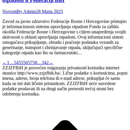
otpadom u Federaciji BiH
Novosti
By
Admin
28 Marta 2025
Zavod za javno zdravstvo Federacije Bosne i Hercegovine pristupio
je informacionom sistemu upravljanja otpadom Fonda za zaštitu
okoliša Federacije Bosne i Hercegovine s ciljem unapređenja svojih
aktivnosti u oblasti upravljanja otpadom. Ovaj informacioni sistem
omogućava prikupljanje, obradu i praćenje podataka vezanih za
generisanje, transport i zbrinjavanje otpada, uključujući specifične
kategorije otpada kao što su farmaceutski…
←
1
…
54
55
56
57
58
…
342
→
ZZJZFBiH je posvećen osiguranju privatnosti korisnika internet
stranice http://www.zzjzfbih.ba/. Lične podatke o korisnicima, poput
imena, adrese, broja telefona ili e-mail adrese, prikupljat će samo
kada su isti dati ličnim pristankom. ZZJZFBiH neće navedene
podatke prodavati ili na drugi način prenositi trećoj strani bez
odobrenja korisnika.