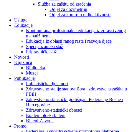
Služba za zaštitu od zračenja
Odjel za dozimetriju
Odjel za kontrolu radioaktivnosti
Usluge
Edukacije
Kontinuirana profesionalna edukacija iz zdravstvenog
menadžmenta
Edukacija iz oblasti ranog rasta i razvoja djece
Specijalizantski staž
Pripravnički staž
Novosti
Knjižnica
Biblioteka
Muzej
Publikacije
Publicistička djelatnost
Zdravstveno stanje stanovništva i zdravstvena zaštita u
FBiH
Zdravstveno statistički godišnjaci Federacije Bosne i
Hercegovine
Zdravstveno-statistički obrasci
Epidemiološki bilteni
Bilteni Zavoda
Promo
Federalna javnozdravstvena promotivna platforma