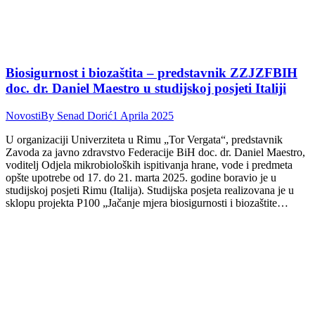
Biosigurnost i biozaštita – predstavnik ZZJZFBIH
doc. dr. Daniel Maestro u studijskoj posjeti Italiji
Novosti
By
Senad Dorić
1 Aprila 2025
U organizaciji Univerziteta u Rimu „Tor Vergata“, predstavnik
Zavoda za javno zdravstvo Federacije BiH doc. dr. Daniel Maestro,
voditelj Odjela mikrobioloških ispitivanja hrane, vode i predmeta
opšte upotrebe od 17. do 21. marta 2025. godine boravio je u
studijskoj posjeti Rimu (Italija). Studijska posjeta realizovana je u
sklopu projekta P100 „Jačanje mjera biosigurnosti i biozaštite…