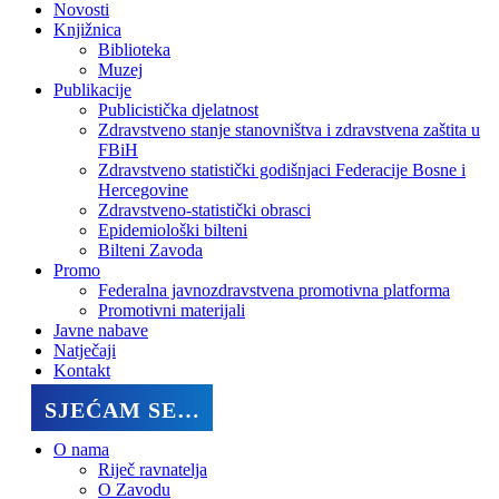
Novosti
Knjižnica
Biblioteka
Muzej
Publikacije
Publicistička djelatnost
Zdravstveno stanje stanovništva i zdravstvena zaštita u
FBiH
Zdravstveno statistički godišnjaci Federacije Bosne i
Hercegovine
Zdravstveno-statistički obrasci
Epidemiološki bilteni
Bilteni Zavoda
Promo
Federalna javnozdravstvena promotivna platforma
Promotivni materijali
Javne nabave
Natječaji
Kontakt
SJEĆAM SE…
O nama
Riječ ravnatelja
O Zavodu