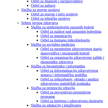
Odjel za finansije i računovodstvo
Odjel za nabave
Služba za pravne poslove
Odjel za pravne i opće poslove
Odjel za tehničke poslove
Sektor javnog zdravstva
Služba za epidemiologiju zaraznih bolesti
Odjel za nadzor nad zaraznim bolestima
Odjel za imunizaciju
Odjel za humanu mikrobiologiju
Služba za socijalnu medicinu
Odjel za monitoring zdravstvenog stanja
stanovništva i nezaraznih bolesti
Odjel za organizaciju zdravstvene zaštite i
ekonomiku zdravstva
Služba za biostatistiku i informatiku
Odjel za informatizaciju zdravstvenog
sustava i informatičku podršku
Odjel za prikupljanje, obradu i analizu
zdravstveno statističkih podataka
Služba za promociju zdravlja
Odjel za preventivno-promotivne
programe
Odjel za higijenu i zdravstvenu ekologiju
Služba za edukacije i istraživanja