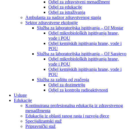
Odjel za zdravstveni menadžment
Odjel za edukacije
Odjel za istraživanja
Ambulanta za nadzor zdravstvenog stanja
Sektor zdravstvene ekologije
Služba za laboratorijska ispitivanja – OJ Mostar
Odjel mikrobioloških ispitivanja hrane,
vode i POU
Odjel kemijskih ispitivanja hrane, vode i
POU
Služba za laboratorijska ispitivanja – OJ Sarajevo
Odjel mikrobioloških ispitivanja hrane,
vode i POU
Odjel kemijskih ispitivanja hrane, vode i
POU
Služba za zaštitu od zračenja
Odjel za dozimetriju
Odjel za kontrolu radioaktivnosti
Usluge
Edukacije
Kontinuirana profesionalna edukacija iz zdravstvenog
menadžmenta
Edukacija iz oblasti ranog rasta i razvoja djece
Specijalizantski staž
Pripravnički staž