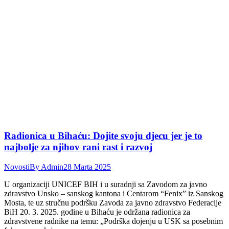
Radionica u Bihaću: Dojite svoju djecu jer je to
najbolje za njihov rani rast i razvoj
Novosti
By
Admin
28 Marta 2025
U organizaciji UNICEF BIH i u suradnji sa Zavodom za javno
zdravstvo Unsko – sanskog kantona i Centarom “Fenix” iz Sanskog
Mosta, te uz stručnu podršku Zavoda za javno zdravstvo Federacije
BiH 20. 3. 2025. godine u Bihaću je održana radionica za
zdravstvene radnike na temu: „Podrška dojenju u USK sa posebnim