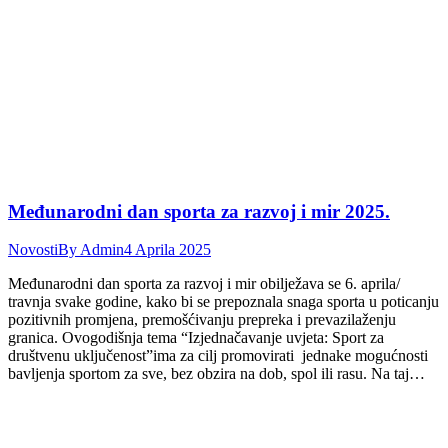
Međunarodni dan sporta za razvoj i mir 2025.
Novosti
By
Admin
4 Aprila 2025
Međunarodni dan sporta za razvoj i mir obilježava se 6. aprila/
travnja svake godine, kako bi se prepoznala snaga sporta u poticanju
pozitivnih promjena, premošćivanju prepreka i prevazilaženju
granica. Ovogodišnja tema “Izjednačavanje uvjeta: Sport za
društvenu uključenost”ima za cilj promovirati jednake mogućnosti
bavljenja sportom za sve, bez obzira na dob, spol ili rasu. Na taj…