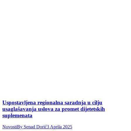
Uspostavljena regionalna saradnja u cilju
usaglašavanja uslova za promet dijetetskih
suplemenata
Novosti
By
Senad Dorić
3 Aprila 2025