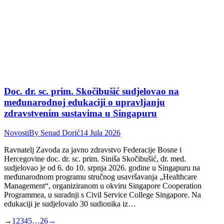
Doc. dr. sc. prim. Skočibušić sudjelovao na
međunarodnoj edukaciji o upravljanju
zdravstvenim sustavima u Singapuru
Novosti
By
Senad Dorić
14 Jula 2026
Ravnatelj Zavoda za javno zdravstvo Federacije Bosne i
Hercegovine doc. dr. sc. prim. Siniša Skočibušić, dr. med.
sudjelovao je od 6. do 10. srpnja 2026. godine u Singapuru na
međunarodnom programu stručnog usavršavanja „Healthcare
Management“, organiziranom u okviru Singapore Cooperation
Programmea, u suradnji s Civil Service College Singapore. Na
edukaciji je sudjelovalo 30 sudionika iz…
→
1
2
3
4
5
…
26
→