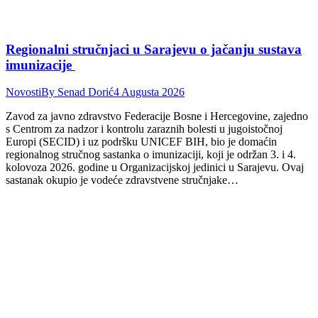
Regionalni stručnjaci u Sarajevu o jačanju sustava
imunizacije
Novosti
By
Senad Dorić
4 Augusta 2026
Zavod za javno zdravstvo Federacije Bosne i Hercegovine, zajedno
s Centrom za nadzor i kontrolu zaraznih bolesti u jugoistočnoj
Europi (SECID) i uz podršku UNICEF BIH, bio je domaćin
regionalnog stručnog sastanka o imunizaciji, koji je održan 3. i 4.
kolovoza 2026. godine u Organizacijskoj jedinici u Sarajevu. Ovaj
sastanak okupio je vodeće zdravstvene stručnjake…