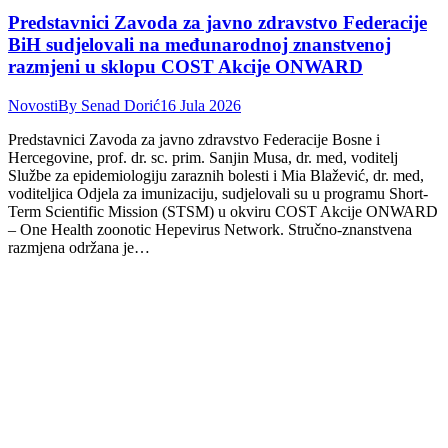
Predstavnici Zavoda za javno zdravstvo Federacije
BiH sudjelovali na međunarodnoj znanstvenoj
razmjeni u sklopu COST Akcije ONWARD
Novosti
By
Senad Dorić
16 Jula 2026
Predstavnici Zavoda za javno zdravstvo Federacije Bosne i
Hercegovine, prof. dr. sc. prim. Sanjin Musa, dr. med, voditelj
Službe za epidemiologiju zaraznih bolesti i Mia Blažević, dr. med,
voditeljica Odjela za imunizaciju, sudjelovali su u programu Short-
Term Scientific Mission (STSM) u okviru COST Akcije ONWARD
– One Health zoonotic Hepevirus Network. Stručno-znanstvena
razmjena održana je…