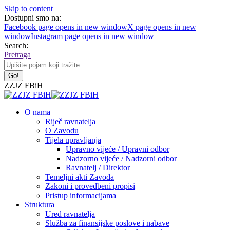
Skip to content
Dostupni smo na:
Facebook page opens in new window
X page opens in new
window
Instagram page opens in new window
Search:
Pretraga
ZZJZ FBiH
O nama
Riječ ravnatelja
O Zavodu
Tijela upravljanja
Upravno vijeće / Upravni odbor
Nadzorno vijeće / Nadzorni odbor
Ravnatelj / Direktor
Temeljni akti Zavoda
Zakoni i provedbeni propisi
Pristup informacijama
Struktura
Ured ravnatelja
Služba za finansijske poslove i nabave