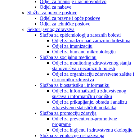
Odjel za finansije i računovodstvo
Odjel za nabave
Služba za pravne poslove
Odjel za pravne i opće poslove
Odjel za tehničke poslove
Sektor javnog zdravstva
Služba za epidemiologiju zaraznih bolesti
Odjel za nadzor nad zaraznim bolestima
Odjel za imunizaciju
Odjel za humanu mikrobiologiju
Služba za socijalnu medicinu
Odjel za monitoring zdravstvenog stanja
stanovništva i nezaraznih bolesti
Odjel za organizaciju zdravstvene zaštite i
ekonomiku zdravstva
Služba za biostatistiku i informatiku
Odjel za informatizaciju zdravstvenog
sustava i informatičku podršku
Odjel za prikupljanje, obradu i analizu
zdravstveno statističkih podataka
Služba za promociju zdravlja
Odjel za preventivno-promotivne
programe
Odjel za higijenu i zdravstvenu ekologiju
Služba za edukacije i istraživanja