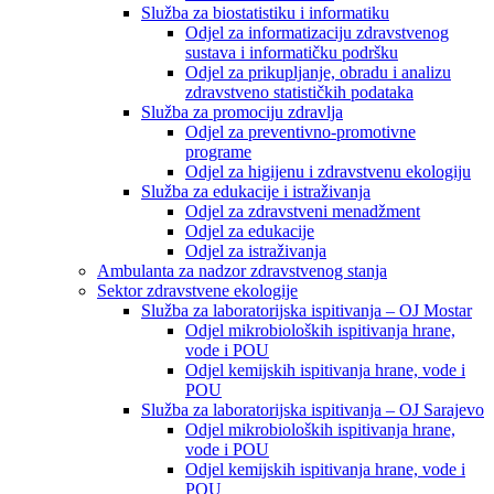
Služba za biostatistiku i informatiku
Odjel za informatizaciju zdravstvenog
sustava i informatičku podršku
Odjel za prikupljanje, obradu i analizu
zdravstveno statističkih podataka
Služba za promociju zdravlja
Odjel za preventivno-promotivne
programe
Odjel za higijenu i zdravstvenu ekologiju
Služba za edukacije i istraživanja
Odjel za zdravstveni menadžment
Odjel za edukacije
Odjel za istraživanja
Ambulanta za nadzor zdravstvenog stanja
Sektor zdravstvene ekologije
Služba za laboratorijska ispitivanja – OJ Mostar
Odjel mikrobioloških ispitivanja hrane,
vode i POU
Odjel kemijskih ispitivanja hrane, vode i
POU
Služba za laboratorijska ispitivanja – OJ Sarajevo
Odjel mikrobioloških ispitivanja hrane,
vode i POU
Odjel kemijskih ispitivanja hrane, vode i
POU