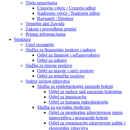
Tijela upravljanja
Upravno vijeće / Upravni odbor
Nadzorno vijeće / Nadzorni odbor
Ravnatelj / Direktor
Temeljni akti Zavoda
Zakoni i provedbeni propisi
Pristup informacijama
Struktura
Ured ravnatelja
Služba za finansijske poslove i nabave
Odjel za finansije i računovodstvo
Odjel za nabave
Služba za pravne poslove
Odjel za pravne i opće poslove
Odjel za tehničke poslove
Sektor javnog zdravstva
Služba za epidemiologiju zaraznih bolesti
Odjel za nadzor nad zaraznim bolestima
Odjel za imunizaciju
Odjel za humanu mikrobiologiju
Služba za socijalnu medicinu
Odjel za monitoring zdravstvenog stanja
stanovništva i nezaraznih bolesti
Odjel za organizaciju zdravstvene zaštite i
ekonomiku zdravstva