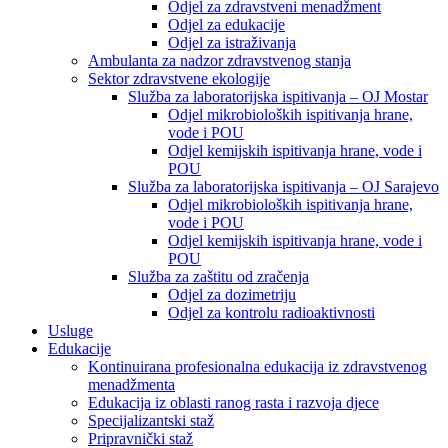
Odjel za zdravstveni menadžment
Odjel za edukacije
Odjel za istraživanja
Ambulanta za nadzor zdravstvenog stanja
Sektor zdravstvene ekologije
Služba za laboratorijska ispitivanja – OJ Mostar
Odjel mikrobioloških ispitivanja hrane,
vode i POU
Odjel kemijskih ispitivanja hrane, vode i
POU
Služba za laboratorijska ispitivanja – OJ Sarajevo
Odjel mikrobioloških ispitivanja hrane,
vode i POU
Odjel kemijskih ispitivanja hrane, vode i
POU
Služba za zaštitu od zračenja
Odjel za dozimetriju
Odjel za kontrolu radioaktivnosti
Usluge
Edukacije
Kontinuirana profesionalna edukacija iz zdravstvenog
menadžmenta
Edukacija iz oblasti ranog rasta i razvoja djece
Specijalizantski staž
Pripravnički staž