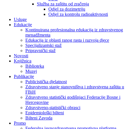
Služba za zaštitu od zračenja
Odjel za dozimetriju
Odjel za kontrolu radioaktivnosti
Usluge
Edukacije
Kontinuirana profesionalna edukacija iz zdravstvenog
menadžmenta
Edukacija iz oblasti ranog rasta i razvoja djece
Specijalizantski staž
Pripravnički staž
Novosti
Knjižnica
Biblioteka
Muzej
Publikacije
Publicistička djelatnost
Zdravstveno stanje stanovništva i zdravstvena zaštita u
FBiH
Zdravstveno statistički godišnjaci Federacije Bosne i
Hercegovine
Zdravstveno-statistički obrasci
Epidemiološki bilteni
Bilteni Zavoda
Promo
Federalna javnozdravstvena promotivna platforma