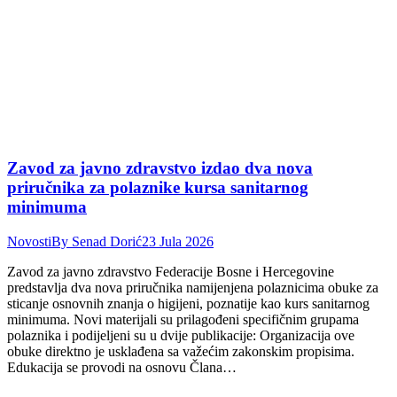
Zavod za javno zdravstvo izdao dva nova
priručnika za polaznike kursa sanitarnog
minimuma
Novosti
By
Senad Dorić
23 Jula 2026
Zavod za javno zdravstvo Federacije Bosne i Hercegovine
predstavlja dva nova priručnika namijenjena polaznicima obuke za
sticanje osnovnih znanja o higijeni, poznatije kao kurs sanitarnog
minimuma. Novi materijali su prilagođeni specifičnim grupama
polaznika i podijeljeni su u dvije publikacije: Organizacija ove
obuke direktno je usklađena sa važećim zakonskim propisima.
Edukacija se provodi na osnovu Člana…