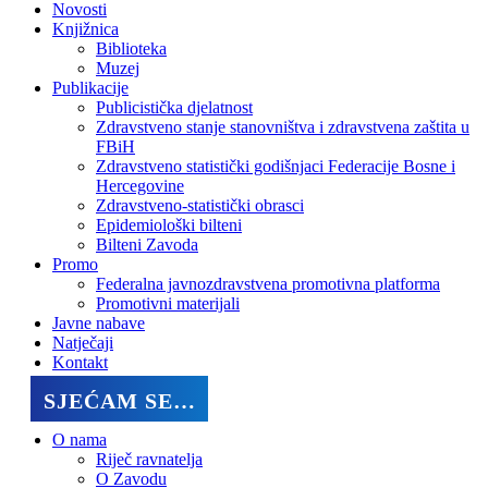
Novosti
Knjižnica
Biblioteka
Muzej
Publikacije
Publicistička djelatnost
Zdravstveno stanje stanovništva i zdravstvena zaštita u
FBiH
Zdravstveno statistički godišnjaci Federacije Bosne i
Hercegovine
Zdravstveno-statistički obrasci
Epidemiološki bilteni
Bilteni Zavoda
Promo
Federalna javnozdravstvena promotivna platforma
Promotivni materijali
Javne nabave
Natječaji
Kontakt
SJEĆAM SE…
O nama
Riječ ravnatelja
O Zavodu