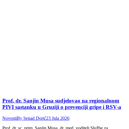
Prof. dr. Sanjin Musa sudjelovao na regionalnom
PIVI sastanku u Gruziji o prevenciji gripe i RSV-a
Novosti
By
Senad Dorić
23 Jula 2026
Prof. dr. sc. prim. Sanjin Musa, dr. med, voditelj Službe za