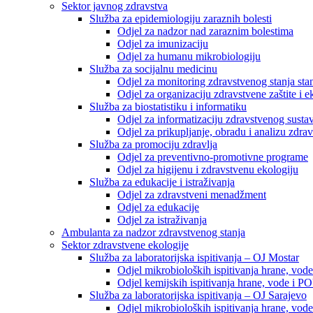
Sektor javnog zdravstva
Služba za epidemiologiju zaraznih bolesti
Odjel za nadzor nad zaraznim bolestima
Odjel za imunizaciju
Odjel za humanu mikrobiologiju
Služba za socijalnu medicinu
Odjel za monitoring zdravstvenog stanja stan
Odjel za organizaciju zdravstvene zaštite i
Služba za biostatistiku i informatiku
Odjel za informatizaciju zdravstvenog susta
Odjel za prikupljanje, obradu i analizu zdrav
Služba za promociju zdravlja
Odjel za preventivno-promotivne programe
Odjel za higijenu i zdravstvenu ekologiju
Služba za edukacije i istraživanja
Odjel za zdravstveni menadžment
Odjel za edukacije
Odjel za istraživanja
Ambulanta za nadzor zdravstvenog stanja
Sektor zdravstvene ekologije
Služba za laboratorijska ispitivanja – OJ Mostar
Odjel mikrobioloških ispitivanja hrane, vod
Odjel kemijskih ispitivanja hrane, vode i P
Služba za laboratorijska ispitivanja – OJ Sarajevo
Odjel mikrobioloških ispitivanja hrane, vod