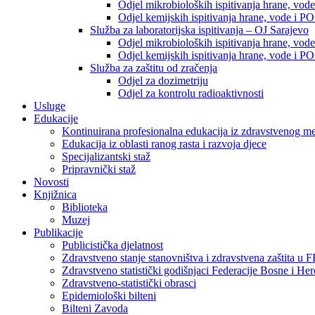
Odjel mikrobioloških ispitivanja hrane, vod
Odjel kemijskih ispitivanja hrane, vode i P
Služba za laboratorijska ispitivanja – OJ Sarajevo
Odjel mikrobioloških ispitivanja hrane, vod
Odjel kemijskih ispitivanja hrane, vode i P
Služba za zaštitu od zračenja
Odjel za dozimetriju
Odjel za kontrolu radioaktivnosti
Usluge
Edukacije
Kontinuirana profesionalna edukacija iz zdravstvenog 
Edukacija iz oblasti ranog rasta i razvoja djece
Specijalizantski staž
Pripravnički staž
Novosti
Knjižnica
Biblioteka
Muzej
Publikacije
Publicistička djelatnost
Zdravstveno stanje stanovništva i zdravstvena zaštita u 
Zdravstveno statistički godišnjaci Federacije Bosne i He
Zdravstveno-statistički obrasci
Epidemiološki bilteni
Bilteni Zavoda