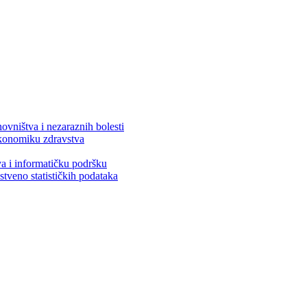
ovništva i nezaraznih bolesti
 ekonomiku zdravstva
va i informatičku podršku
stveno statističkih podataka