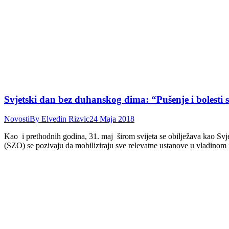
Svjetski dan bez duhanskog dima: “Pušenje i bolesti s
Novosti
By
Elvedin Rizvic
24 Maja 2018
Kao i prethodnih godina, 31. maj širom svijeta se obilježava kao Sv
(SZO) se pozivaju da mobiliziraju sve relevatne ustanove u vladinom i