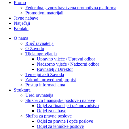
Promo
Federalna javnozdravstvena promotivna platforma
Promotivni materijali
Javne nabave
Natječaji
Kontakt
O nama
Riječ ravnatelja
O Zavodu
Tijela upravljanja
Upravno vijeće / Upravni odbor
Nadzorno vijeće / Nadzorni odbor
Ravnatelj / Direktor
Temeljni akti Zavoda
Zakoni i provedbeni propisi
Pristup informacijama
Struktura
Ured ravnatelja
Služba za finansijske poslove i nabave
Odjel za finansije i računovodstvo
Odjel za nabave
Služba za pravne poslove
Odjel za pravne i opće poslove
Odjel za tehničke poslove