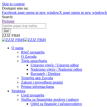
Skip to content
Dostupni smo na:
Facebook page opens in new window
X page opens in new window
I
Search:
Pretraga
ZZJZ FBiH
O nama
Riječ ravnatelja
O Zavodu
Tijela upravljanja
Upravno vijeće / Upravni odbor
Nadzorno vijeće / Nadzorni odbor
Ravnatelj / Direktor
Temeljni akti Zavoda
Zakoni i provedbeni propisi
Pristup informacijama
Struktura
Ured ravnatelja
Služba za finansijske poslove i nabave
Odjel za finansije i računovodstvo