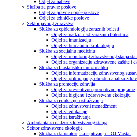
Odjel za nabave
Služba za pravne poslove
Odjel za pravne i opće poslove
Odjel za tehničke poslove
Sektor javnog zdravstva
Služba za epidemiologiju zaraznih bolesti
Odjel za nadzor nad zaraznim bolestima
Odjel za imunizaciju
Odjel za humanu mikrobiologiju
Služba za socijalnu medicinu
Odjel za monitoring zdravstvenog stanja stan
Odjel za organizaciju zdravstvene zaštite i
Služba za biostatistiku i informatiku
Odjel za informatizaciju zdravstvenog susta
Odjel za prikupljanje, obradu i analizu zdrav
Služba za promociju zdravlja
Odjel za preventivno-promotivne programe
Odjel za higijenu i zdravstvenu ekologiju
Služba za edukacije i istraživanja
Odjel za zdravstveni menadžment
Odjel za edukacije
Odjel za istraživanja
Ambulanta za nadzor zdravstvenog stanja
Sektor zdravstvene ekologije
Služba za laboratorijska ispitivanja – OJ Mostar