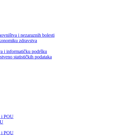
ovništva i nezaraznih bolesti
 ekonomiku zdravstva
va i informatičku podršku
stveno statističkih podataka
e i POU
OU
e i POU