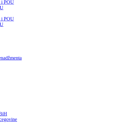
e i POU
OU
e i POU
OU
menadžmenta
FBiH
rcegovine