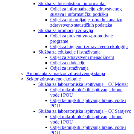
Služba za biostatistiku i informatiku
Odjel za informatizaciju zdravstvenog
sustava i informatičku podršku
Odjel za prikupljanje, obradu i analizu
zdravstveno statističkih podataka
Služba za promociju zdravlja
Odjel za preventivno-promotivne
programe
Odjel za higijenu i zdravstvenu ekologiju
Služba za edukacije i istraživanja
Odjel za zdravstveni menadžment
Odjel za edukacije
Odjel za istraživanja
Ambulanta za nadzor zdravstvenog stanja
Sektor zdravstvene ekologije
Služba za laboratorijska ispitivanja – OJ Mostar
Odjel mikrobioloških ispitivanja hrane,
vode i POU
Odjel kemijskih ispitivanja hrane, vode i
POU
Služba za laboratorijska ispitivanja – OJ Sarajevo
Odjel mikrobioloških ispitivanja hrane,
vode i POU
Odjel kemijskih ispitivanja hrane, vode i
POU