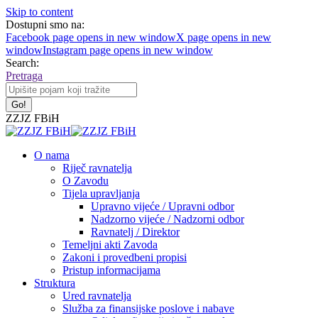
Skip to content
Dostupni smo na:
Facebook page opens in new window
X page opens in new
window
Instagram page opens in new window
Search:
Pretraga
ZZJZ FBiH
O nama
Riječ ravnatelja
O Zavodu
Tijela upravljanja
Upravno vijeće / Upravni odbor
Nadzorno vijeće / Nadzorni odbor
Ravnatelj / Direktor
Temeljni akti Zavoda
Zakoni i provedbeni propisi
Pristup informacijama
Struktura
Ured ravnatelja
Služba za finansijske poslove i nabave