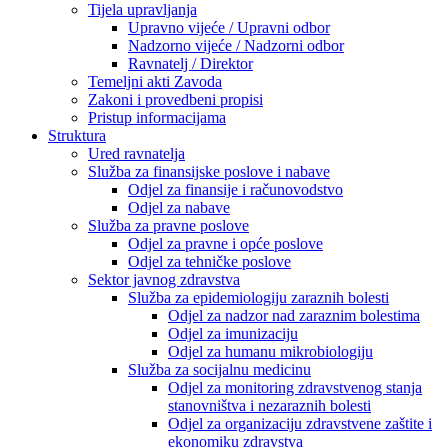
Tijela upravljanja
Upravno vijeće / Upravni odbor
Nadzorno vijeće / Nadzorni odbor
Ravnatelj / Direktor
Temeljni akti Zavoda
Zakoni i provedbeni propisi
Pristup informacijama
Struktura
Ured ravnatelja
Služba za finansijske poslove i nabave
Odjel za finansije i računovodstvo
Odjel za nabave
Služba za pravne poslove
Odjel za pravne i opće poslove
Odjel za tehničke poslove
Sektor javnog zdravstva
Služba za epidemiologiju zaraznih bolesti
Odjel za nadzor nad zaraznim bolestima
Odjel za imunizaciju
Odjel za humanu mikrobiologiju
Služba za socijalnu medicinu
Odjel za monitoring zdravstvenog stanja
stanovništva i nezaraznih bolesti
Odjel za organizaciju zdravstvene zaštite i
ekonomiku zdravstva