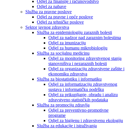
Odjel za finansije i računovodstvo
Odjel za nabave
Služba za pravne poslove
Odjel za pravne i opće poslove
Odjel za tehničke poslove
Sektor javnog zdravstva
Služba za epidemiologiju zaraznih bolesti
Odjel za nadzor nad zaraznim bolestima
Odjel za imunizaciju
Odjel za humanu mikrobiologiju
Služba za socijalnu medicinu
Odjel za monitoring zdravstvenog stanja
stanovništva i nezaraznih bolesti
Odjel za organizaciju zdravstvene zaštite i
ekonomiku zdravstva
Služba za biostatistiku i informatiku
Odjel za informatizaciju zdravstvenog
sustava i informatičku podršku
Odjel za prikupljanje, obradu i analizu
zdravstveno statističkih podataka
Služba za promociju zdravlja
Odjel za preventivno-promotivne
programe
Odjel za higijenu i zdravstvenu ekologiju
Služba za edukacije i istraživanja