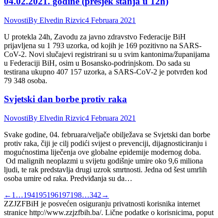
04.02.2021. godine (presjek stanja u 12h)
Novosti
By
Elvedin Rizvic
4 Februara 2021
U protekla 24h, Zavodu za javno zdravstvo Federacije BiH
prijavljena su 1 793 uzorka, od kojih je 169 pozitivno na SARS-
CoV-2. Novi slučajevi registrirani su u svim kantonima/županijama
u Federaciji BiH, osim u Bosansko-podrinjskom. Do sada su
testirana ukupno 407 157 uzorka, a SARS-CoV-2 je potvrđen kod
79 348 osoba.
Svjetski dan borbe protiv raka
Novosti
By
Elvedin Rizvic
4 Februara 2021
Svake godine, 04. februara/veljače obilježava se Svjetski dan borbe
protiv raka, čiji je cilj podići svijest o prevenciji, dijagnosticiranju i
mogućnostima liječenja ove globalne epidemije modernog doba.
Od malignih neoplazmi u svijetu godišnje umire oko 9,6 miliona
ljudi, te rak predstavlja drugi uzrok smrtnosti. Jedna od šest umrlih
osoba umire od raka. Predviđanja su da…
←
1
…
194
195
196
197
198
…
342
→
ZZJZFBiH je posvećen osiguranju privatnosti korisnika internet
stranice http://www.zzjzfbih.ba/. Lične podatke o korisnicima, poput