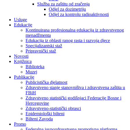
Služba za zaštitu od zračenja
Odjel za dozimetriju
Odjel za kontrolu radioaktivnosti
Usluge
Edukacije
Kontinuirana profesionalna edukacija iz zdravstvenog
menadžmenta
Edukacija iz oblasti ranog rasta i razvoja djece
Specijalizantski staž
Pripravnički staž
Novosti
Knjižnica
Biblioteka
Muzej
Publikacije
Publicistička djelatnost
Zdravstveno stanje stanovništva i zdravstvena zaštita u
FBiH
Zdravstveno statistički godišnjaci Federacije Bosne i
Hercegovine
Zdravstveno-statistički obrasci
Epidemiološki bilteni
Bilteni Zavoda
Promo
Federalna javnozdravstvena promotivna platforma