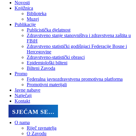
Novosti
Knjižnica
Biblioteka
Muzej
Publikacije
Publicistička djelatnost
Zdravstveno stanje stanovništva i zdravstvena zaštita u
FBiH
Zdravstveno statistički godišnjaci Federacije Bosne i
Hercegovine
Zdravstveno-statistički obrasci
Epidemiološki bilteni
Bilteni Zavoda
Promo
Federalna javnozdravstvena promotivna platforma
Promotivni materijali
Javne nabave
Natječaji
Kontakt
SJEĆAM SE…
O nama
Riječ ravnatelja
O Zavodu