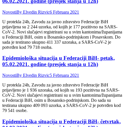
06.02.2021. godine (presjek stanja u 12h)
Novosti
By
Elvedin Rizvic
6 Februara 2021
U protekla 24h, Zavodu za javno zdravstvo Federacije BiH
prijavljena su 2 244 uzorka, od kojih je 177 pozitivno na SARS-
CoV-2. Novi slučajevi registrirani su u svim kantonima/županijama
u Federaciji BiH, osim u Bosansko-podrinjskom i Posavskom. Do
sada je testirano ukupno 411 337 uzoraka, a SARS-CoV-2 je
potvrđen kod 79 718 osoba.
Epidemiološka situacija u Federaciji BiH- petak,
05.02.2021. godine (presjek stanja u 12h)
Novosti
By
Elvedin Rizvic
5 Februara 2021
U protekla 24h, Zavodu za javno zdravstvo Federacije BiH
prijavljeno je 1 936 uzoraka, od kojih su 193 pozitivna na SARS-
CoV-2. Novi slučajevi registrirani su u svim kantonima/županijama
u Federaciji BiH, osim u Bosansko-podrinjskom. Do sada su
testirana ukupno 409 093 uzorka, a SARS-CoV-2 je potvrđen kod
79 541 osobe.
Epidemiološka situacija u Federaciji BiH- četvrtak,