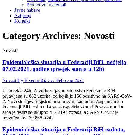
Promotivni materijali
Javne nabave
Natječaji
Kontakt
Category Archives:
Novosti
Novosti
Epidemiološka situacija u Federaciji BiH- nedjelja,
07.02.2021. godine (presjek stanja u 12h)
Novosti
By
Elvedin Rizvic
7 Februara 2021
U protekla 24h, Zavodu za javno zdravstvo Federacije BiH
prijavljena su 882 uzorka, od kojih je 150 pozitivno na SARS-CoV-
2. Novi slučajevi registrirani su u svim kantonima/županijama u
Federaciji BiH, osim u Bosansko-podrinjskom i Posavskom. Do
sada je testirano ukupno 412 219 uzoraka, a SARS-CoV-2 je
potvrđen kod 79 868 osoba.
Epidemiološka situacija u Federaciji BiH-:subota,