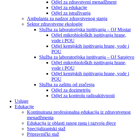
Odjel za zdravstveni menadžment
Odjel za edukacije
Odjel za istraživanja
Ambulanta za nadzor zdravstvenog stanja
Sektor zdravstvene ekologije
Služba za laboratorijska ispitivanja – OJ Mostar
Odjel mikrobioloških ispitivanja hrane,
vode i POU
Odjel kemijskih ispitivanja hrane, vode i
POU
Služba za laboratorijska ispitivanja – OJ Sarajevo
Odjel mikrobioloških ispitivanja hrane,
vode i POU
Odjel kemijskih ispitivanja hrane, vode i
POU
Služba za zaštitu od zračenja
Odjel za dozimetriju
Odjel za kontrolu radioaktivnosti
Usluge
Edukacije
Kontinuirana profesionalna edukacija iz zdravstvenog
menadžmenta
Edukacija iz oblasti ranog rasta i razvoja djece
Specijalizantski staž
Pripravnički staž