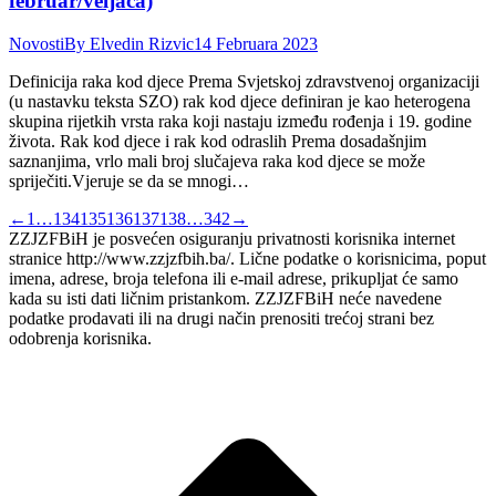
februar/veljača)
Novosti
By
Elvedin Rizvic
14 Februara 2023
Definicija raka kod djece Prema Svjetskoj zdravstvenoj organizaciji
(u nastavku teksta SZO) rak kod djece definiran je kao heterogena
skupina rijetkih vrsta raka koji nastaju između rođenja i 19. godine
života. Rak kod djece i rak kod odraslih Prema dosadašnjim
saznanjima, vrlo mali broj slučajeva raka kod djece se može
spriječiti.Vjeruje se da se mnogi…
←
1
…
134
135
136
137
138
…
342
→
ZZJZFBiH je posvećen osiguranju privatnosti korisnika internet
stranice http://www.zzjzfbih.ba/. Lične podatke o korisnicima, poput
imena, adrese, broja telefona ili e-mail adrese, prikupljat će samo
kada su isti dati ličnim pristankom. ZZJZFBiH neće navedene
podatke prodavati ili na drugi način prenositi trećoj strani bez
odobrenja korisnika.