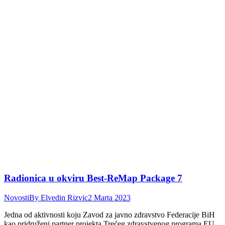
Radionica u okviru Best-ReMap Package 7
Novosti
By
Elvedin Rizvic
2 Marta 2023
Jedna od aktivnosti koju Zavod za javno zdravstvo Federacije BiH
kao pridruženi partner projekta Trećeg zdravstvenog programa EU