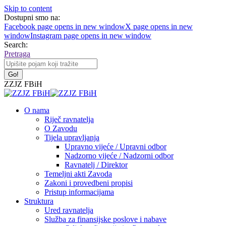
Skip to content
Dostupni smo na:
Facebook page opens in new window
X page opens in new
window
Instagram page opens in new window
Search:
Pretraga
ZZJZ FBiH
O nama
Riječ ravnatelja
O Zavodu
Tijela upravljanja
Upravno vijeće / Upravni odbor
Nadzorno vijeće / Nadzorni odbor
Ravnatelj / Direktor
Temeljni akti Zavoda
Zakoni i provedbeni propisi
Pristup informacijama
Struktura
Ured ravnatelja
Služba za finansijske poslove i nabave