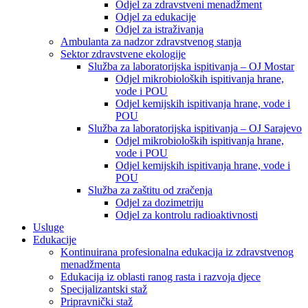
Odjel za zdravstveni menadžment
Odjel za edukacije
Odjel za istraživanja
Ambulanta za nadzor zdravstvenog stanja
Sektor zdravstvene ekologije
Služba za laboratorijska ispitivanja – OJ Mostar
Odjel mikrobioloških ispitivanja hrane,
vode i POU
Odjel kemijskih ispitivanja hrane, vode i
POU
Služba za laboratorijska ispitivanja – OJ Sarajevo
Odjel mikrobioloških ispitivanja hrane,
vode i POU
Odjel kemijskih ispitivanja hrane, vode i
POU
Služba za zaštitu od zračenja
Odjel za dozimetriju
Odjel za kontrolu radioaktivnosti
Usluge
Edukacije
Kontinuirana profesionalna edukacija iz zdravstvenog
menadžmenta
Edukacija iz oblasti ranog rasta i razvoja djece
Specijalizantski staž
Pripravnički staž