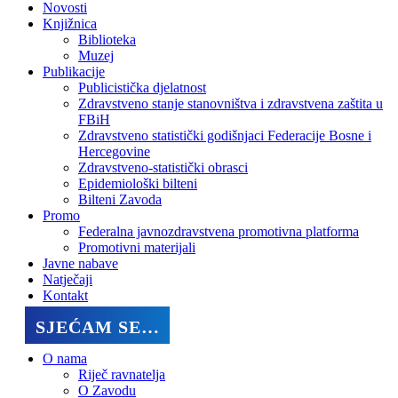
Novosti
Knjižnica
Biblioteka
Muzej
Publikacije
Publicistička djelatnost
Zdravstveno stanje stanovništva i zdravstvena zaštita u
FBiH
Zdravstveno statistički godišnjaci Federacije Bosne i
Hercegovine
Zdravstveno-statistički obrasci
Epidemiološki bilteni
Bilteni Zavoda
Promo
Federalna javnozdravstvena promotivna platforma
Promotivni materijali
Javne nabave
Natječaji
Kontakt
SJEĆAM SE…
O nama
Riječ ravnatelja
O Zavodu