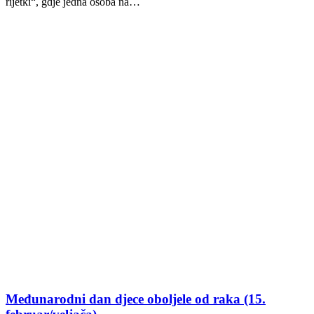
rijetki“, gdje jedna osoba na…
Međunarodni dan djece oboljele od raka (15.