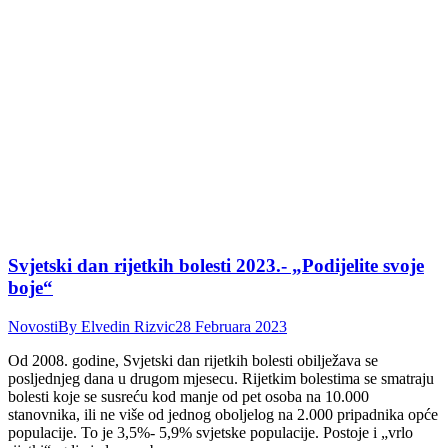
Svjetski dan rijetkih bolesti 2023.- „Podijelite svoje
boje“
Novosti
By
Elvedin Rizvic
28 Februara 2023
Od 2008. godine, Svjetski dan rijetkih bolesti obilježava se
posljednjeg dana u drugom mjesecu. Rijetkim bolestima se smatraju
bolesti koje se susreću kod manje od pet osoba na 10.000
stanovnika, ili ne više od jednog oboljelog na 2.000 pripadnika opće
populacije. To je 3,5%- 5,9% svjetske populacije. Postoje i „vrlo