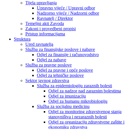
Tijela upravljanja
Upravno vijeće / Upravni odbor
Nadzorno vijeće / Nadzorni odbor
Ravnatelj / Direktor
Temeljni akti Zavoda
Zakoni i provedbeni propisi
Pristup informacijama
Struktura
Ured ravnatelja
Služba za finansijske poslove i nabave
Odjel za finansije i računovodstvo
Odjel za nabave
Služba za pravne poslove
Odjel za pravne i opće poslove
Odjel za tehničke poslove
Sektor javnog zdravstva
Služba za epidemiologiju zaraznih bolesti
Odjel za nadzor nad zaraznim bolestima
Odjel za imunizaciju
Odjel za humanu mikrobiologiju
Služba za socijalnu medicinu
Odjel za monitoring zdravstvenog stanja
stanovništva i nezaraznih bolesti
Odjel za organizaciju zdravstvene zaštite i
ekonomiku zdravstva