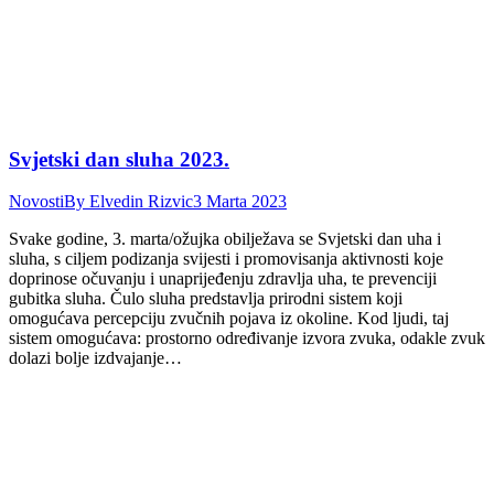
Svjetski dan sluha 2023.
Novosti
By
Elvedin Rizvic
3 Marta 2023
Svake godine, 3. marta/ožujka obilježava se Svjetski dan uha i
sluha, s ciljem podizanja svijesti i promovisanja aktivnosti koje
doprinose očuvanju i unaprijeđenju zdravlja uha, te prevenciji
gubitka sluha. Čulo sluha predstavlja prirodni sistem koji
omogućava percepciju zvučnih pojava iz okoline. Kod ljudi, taj
sistem omogućava: prostorno određivanje izvora zvuka, odakle zvuk
dolazi bolje izdvajanje…