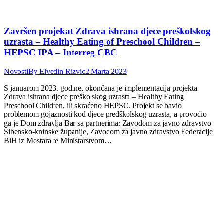
Završen projekat Zdrava ishrana djece preškolskog
uzrasta – Healthy Eating of Preschool Children –
HEPSC IPA – Interreg CBC
Novosti
By
Elvedin Rizvic
2 Marta 2023
S januarom 2023. godine, okončana je implementacija projekta
Zdrava ishrana djece preškolskog uzrasta – Healthy Eating
Preschool Children, ili skraćeno HEPSC. Projekt se bavio
problemom gojaznosti kod djece predškolskog uzrasta, a provodio
ga je Dom zdravlja Bar sa partnerima: Zavodom za javno zdravstvo
Šibensko-kninske županije, Zavodom za javno zdravstvo Federacije
BiH iz Mostara te Ministarstvom…