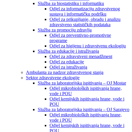
Služba za biostatistiku i informatiku
Odjel za informatizaciju zdravstvenog
sustava i informatičku podršku
Odjel za prikupljanje, obradu i analizu
zdravstveno statističkih podataka
Služba za promociju zdravlja
Odjel za preventivno-promotivne
programe
Odjel za higijenu i zdravstvenu ekologiju
Služba za edukacije i istraživanja
Odjel za zdravstveni menadžment
Odjel za edukacije
Odjel za istraživanja
Ambulanta za nadzor zdravstvenog stanja
Sektor zdravstvene ekologije
Služba za laboratorijska ispitivanja – OJ Mostar
Odjel mikrobioloških ispitivanja hrane,
vode i POU
Odjel kemijskih ispitivanja hrane, vode i
POU
Služba za laboratorijska ispitivanja – OJ Sarajevo
Odjel mikrobioloških ispitivanja hrane,
vode i POU
Odjel kemijskih ispitivanja hrane, vode i
POU