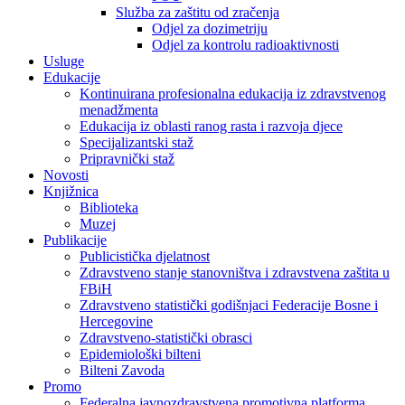
Služba za zaštitu od zračenja
Odjel za dozimetriju
Odjel za kontrolu radioaktivnosti
Usluge
Edukacije
Kontinuirana profesionalna edukacija iz zdravstvenog
menadžmenta
Edukacija iz oblasti ranog rasta i razvoja djece
Specijalizantski staž
Pripravnički staž
Novosti
Knjižnica
Biblioteka
Muzej
Publikacije
Publicistička djelatnost
Zdravstveno stanje stanovništva i zdravstvena zaštita u
FBiH
Zdravstveno statistički godišnjaci Federacije Bosne i
Hercegovine
Zdravstveno-statistički obrasci
Epidemiološki bilteni
Bilteni Zavoda
Promo
Federalna javnozdravstvena promotivna platforma