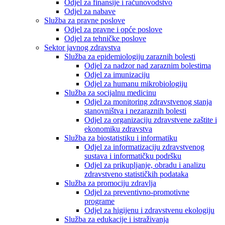
Odjel za finansije i računovodstvo
Odjel za nabave
Služba za pravne poslove
Odjel za pravne i opće poslove
Odjel za tehničke poslove
Sektor javnog zdravstva
Služba za epidemiologiju zaraznih bolesti
Odjel za nadzor nad zaraznim bolestima
Odjel za imunizaciju
Odjel za humanu mikrobiologiju
Služba za socijalnu medicinu
Odjel za monitoring zdravstvenog stanja
stanovništva i nezaraznih bolesti
Odjel za organizaciju zdravstvene zaštite i
ekonomiku zdravstva
Služba za biostatistiku i informatiku
Odjel za informatizaciju zdravstvenog
sustava i informatičku podršku
Odjel za prikupljanje, obradu i analizu
zdravstveno statističkih podataka
Služba za promociju zdravlja
Odjel za preventivno-promotivne
programe
Odjel za higijenu i zdravstvenu ekologiju
Služba za edukacije i istraživanja