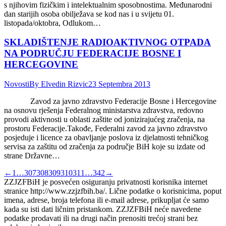
s njihovim fizičkim i intelektualnim sposobnostima. Međunarodni
dan starijih osoba obilježava se kod nas i u svijetu 01.
listopada/oktobra, Odlukom…
SKLADIŠTENJE RADIOAKTIVNOG OTPADA
NA PODRUČJU FEDERACIJE BOSNE I
HERCEGOVINE
Novosti
By
Elvedin Rizvic
23 Septembra 2013
Zavod za javno zdravstvo Federacije Bosne i Hercegovine
na osnovu rješenja Federalnog ministarstva zdravstva, redovno
provodi aktivnosti u oblasti zaštite od jonizirajućeg zračenja, na
prostoru Federacije.Takođe, Federalni zavod za javno zdravstvo
posjeduje i licence za obavljanje poslova iz djelatnosti tehničkog
servisa za zaštitu od zračenja za područje BiH koje su izdate od
strane Državne…
←
1
…
307
308
309
310
311
…
342
→
ZZJZFBiH je posvećen osiguranju privatnosti korisnika internet
stranice http://www.zzjzfbih.ba/. Lične podatke o korisnicima, poput
imena, adrese, broja telefona ili e-mail adrese, prikupljat će samo
kada su isti dati ličnim pristankom. ZZJZFBiH neće navedene
podatke prodavati ili na drugi način prenositi trećoj strani bez