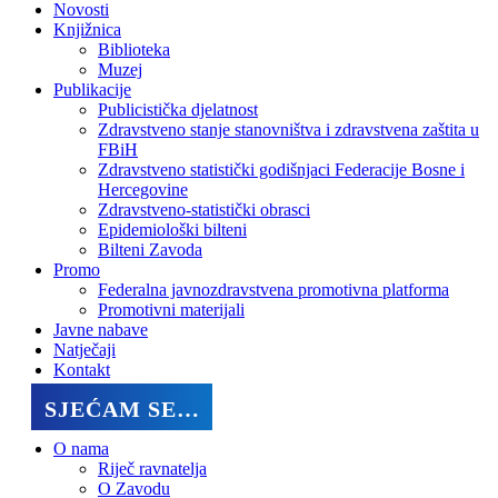
Novosti
Knjižnica
Biblioteka
Muzej
Publikacije
Publicistička djelatnost
Zdravstveno stanje stanovništva i zdravstvena zaštita u
FBiH
Zdravstveno statistički godišnjaci Federacije Bosne i
Hercegovine
Zdravstveno-statistički obrasci
Epidemiološki bilteni
Bilteni Zavoda
Promo
Federalna javnozdravstvena promotivna platforma
Promotivni materijali
Javne nabave
Natječaji
Kontakt
SJEĆAM SE…
O nama
Riječ ravnatelja
O Zavodu