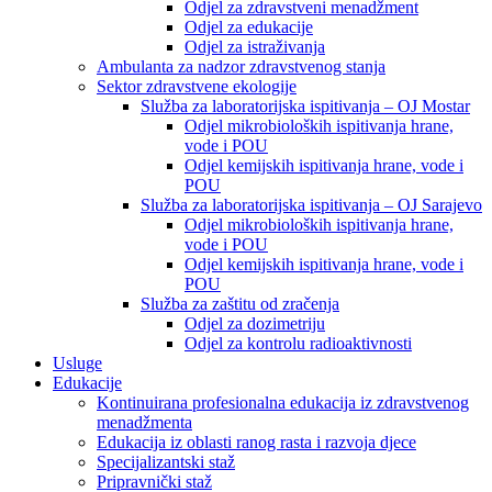
Odjel za zdravstveni menadžment
Odjel za edukacije
Odjel za istraživanja
Ambulanta za nadzor zdravstvenog stanja
Sektor zdravstvene ekologije
Služba za laboratorijska ispitivanja – OJ Mostar
Odjel mikrobioloških ispitivanja hrane,
vode i POU
Odjel kemijskih ispitivanja hrane, vode i
POU
Služba za laboratorijska ispitivanja – OJ Sarajevo
Odjel mikrobioloških ispitivanja hrane,
vode i POU
Odjel kemijskih ispitivanja hrane, vode i
POU
Služba za zaštitu od zračenja
Odjel za dozimetriju
Odjel za kontrolu radioaktivnosti
Usluge
Edukacije
Kontinuirana profesionalna edukacija iz zdravstvenog
menadžmenta
Edukacija iz oblasti ranog rasta i razvoja djece
Specijalizantski staž
Pripravnički staž