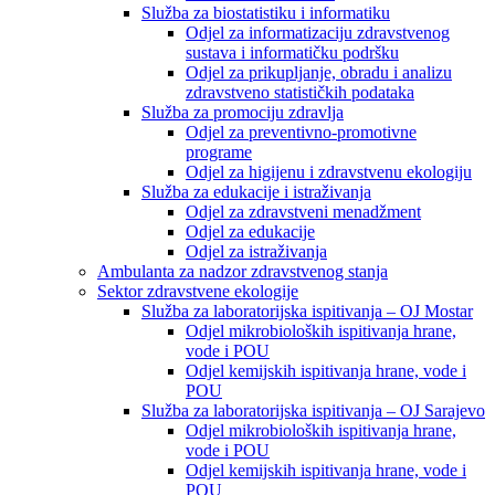
Služba za biostatistiku i informatiku
Odjel za informatizaciju zdravstvenog
sustava i informatičku podršku
Odjel za prikupljanje, obradu i analizu
zdravstveno statističkih podataka
Služba za promociju zdravlja
Odjel za preventivno-promotivne
programe
Odjel za higijenu i zdravstvenu ekologiju
Služba za edukacije i istraživanja
Odjel za zdravstveni menadžment
Odjel za edukacije
Odjel za istraživanja
Ambulanta za nadzor zdravstvenog stanja
Sektor zdravstvene ekologije
Služba za laboratorijska ispitivanja – OJ Mostar
Odjel mikrobioloških ispitivanja hrane,
vode i POU
Odjel kemijskih ispitivanja hrane, vode i
POU
Služba za laboratorijska ispitivanja – OJ Sarajevo
Odjel mikrobioloških ispitivanja hrane,
vode i POU
Odjel kemijskih ispitivanja hrane, vode i
POU