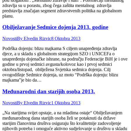
pod sloganom : „Mentalno zdravlje i stari”. Poremećaji mentalnog
zdravlja su u porastu, zbog čega zaštita mentalnog zdravlja
predstavlja značajan segment zdravstvenih politika na globalnom
planu.
Obilježavanje Sedmice dojenja 2013. godine
Novosti
By
Elvedin Rizvic
8 Oktobra 2013
Podrška dojenju: blizu majkama S ciljem unapređenja zdravlja
djece, a u skladu s globalnom strategijom SZO i UNICEFa o
unapređenju dojenačke ishrane, na području Federacije BiH je i ove
godine u prvoj sedmici avgusta/kolovoz kao i prvoj sedmici
oktobra/listopad, obilježena Svjetska sedmica dojenja. Cilj
ovogodišnje Sedmice dojenja, uz moto “Podrška dojenju: blizu
majkama”je bio da…
Međunarodni dan starijih osoba 2013.
Novosti
By
Elvedin Rizvic
1 Oktobra 2013
„Na starijima svijet opstaje, a na mladima ostaje“ Obilježavanjem
međunarodnog dana starijih osoba želi se potaknuti da države
starijim članovima društva osiguraju što kvalitetnije zadovoljenje
njihovih potreba i omoguće aktivno sudjelovanje u društvu u skladu