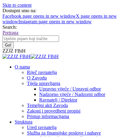
Skip to content
Dostupni smo na:
Facebook page opens in new window
X page opens in new
window
Instagram page opens in new window
Search:
Pretraga
ZZJZ FBiH
O nama
Riječ ravnatelja
O Zavodu
Tijela upravljanja
Upravno vijeće / Upravni odbor
Nadzorno vijeće / Nadzorni odbor
Ravnatelj / Direktor
Temeljni akti Zavoda
Zakoni i provedbeni propisi
Pristup informacijama
Struktura
Ured ravnatelja
Služba za finansijske poslove i nabave