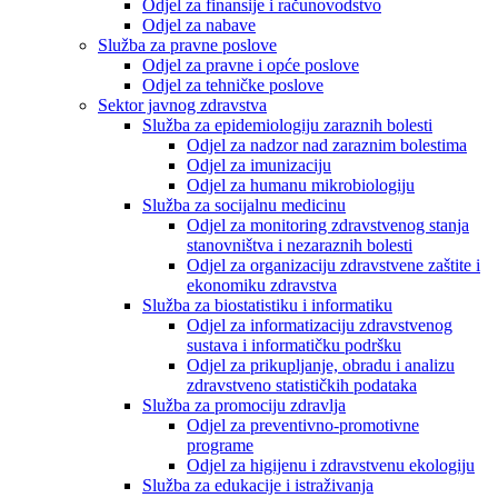
Odjel za finansije i računovodstvo
Odjel za nabave
Služba za pravne poslove
Odjel za pravne i opće poslove
Odjel za tehničke poslove
Sektor javnog zdravstva
Služba za epidemiologiju zaraznih bolesti
Odjel za nadzor nad zaraznim bolestima
Odjel za imunizaciju
Odjel za humanu mikrobiologiju
Služba za socijalnu medicinu
Odjel za monitoring zdravstvenog stanja
stanovništva i nezaraznih bolesti
Odjel za organizaciju zdravstvene zaštite i
ekonomiku zdravstva
Služba za biostatistiku i informatiku
Odjel za informatizaciju zdravstvenog
sustava i informatičku podršku
Odjel za prikupljanje, obradu i analizu
zdravstveno statističkih podataka
Služba za promociju zdravlja
Odjel za preventivno-promotivne
programe
Odjel za higijenu i zdravstvenu ekologiju
Služba za edukacije i istraživanja