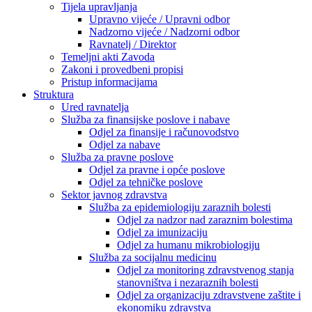
Tijela upravljanja
Upravno vijeće / Upravni odbor
Nadzorno vijeće / Nadzorni odbor
Ravnatelj / Direktor
Temeljni akti Zavoda
Zakoni i provedbeni propisi
Pristup informacijama
Struktura
Ured ravnatelja
Služba za finansijske poslove i nabave
Odjel za finansije i računovodstvo
Odjel za nabave
Služba za pravne poslove
Odjel za pravne i opće poslove
Odjel za tehničke poslove
Sektor javnog zdravstva
Služba za epidemiologiju zaraznih bolesti
Odjel za nadzor nad zaraznim bolestima
Odjel za imunizaciju
Odjel za humanu mikrobiologiju
Služba za socijalnu medicinu
Odjel za monitoring zdravstvenog stanja
stanovništva i nezaraznih bolesti
Odjel za organizaciju zdravstvene zaštite i
ekonomiku zdravstva