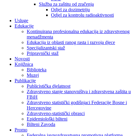
Služba za zaštitu od zračenja
Odjel za dozimetriju
Odjel za kontrolu radioaktivnosti
Usluge
Edukacije
Kontinuirana profesionalna edukacija iz zdravstvenog
menadžmenta
Edukacija iz oblasti ranog rasta i razvoja djece
Specijalizantski staž
Pripravnički staž
Novosti
Knjižnica
Biblioteka
Muzej
Publikacije
Publicistička djelatnost
Zdravstveno stanje stanovništva i zdravstvena zaštita u
FBiH
Zdravstveno statistički godišnjaci Federacije Bosne i
Hercegovine
Zdravstveno-statistički obrasci
Epidemiološki bilteni
Bilteni Zavoda
Promo
Federalna javnozdravstvena promotivna platforma