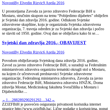
Novosti
By
Elvedin Rizvic
9 Aprila 2016
U prostorijama Zavoda za javno zdravstvo Federacije BiH u
Mostaru, stručnim skupom na temu “Pobijedimo dijabetes” obilježen
je Svjetski dan zdravlja 2016. godine. Odlukom Svjetske
zdravstvene skupštine, koju je organizirala Svjetska zdravstvena
organizacija, 7. travnja određen je za Svjetski dan zdravlja i počeo
se slaviti od 1950. godine. Ovaj dan se obilježava kako bi se…
Svjetski dan zdravlja 2016.- OBAVIJEST
Novosti
By
Elvedin Rizvic
6 Aprila 2016
Povodom obilježavanja Svjetskog dana zdravlja 2016. godine,
Zavod za javno zdravstvo Federacije BiH, u suradnji sa Federalnim
ministarstvom zdravstva organizira tematski okrugli stol u Mostaru,
na kojem će učestvovati predstavnici Svjetske zdravstvene
organizacije, Federalnog ministarstva zdravstva, Zavoda za javno
zdravstvo Federacije BiH, Ministarstva zdravstva HNŽ/K, Doma
zdravlja Mostar, Medicinskog fakulteta Sveučilišta u Mostaru i
Dijabetološke…
←
1
…
288
289
290
291
292
…
342
→
ZZJZFBiH je posvećen osiguranju privatnosti korisnika internet
stranice http://www.zzjzfbih.ba/. Lične podatke o korisnicima, poput