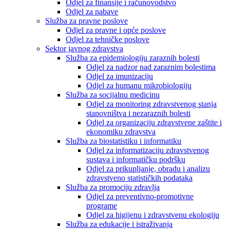
Odjel za finansije i računovodstvo
Odjel za nabave
Služba za pravne poslove
Odjel za pravne i opće poslove
Odjel za tehničke poslove
Sektor javnog zdravstva
Služba za epidemiologiju zaraznih bolesti
Odjel za nadzor nad zaraznim bolestima
Odjel za imunizaciju
Odjel za humanu mikrobiologiju
Služba za socijalnu medicinu
Odjel za monitoring zdravstvenog stanja
stanovništva i nezaraznih bolesti
Odjel za organizaciju zdravstvene zaštite i
ekonomiku zdravstva
Služba za biostatistiku i informatiku
Odjel za informatizaciju zdravstvenog
sustava i informatičku podršku
Odjel za prikupljanje, obradu i analizu
zdravstveno statističkih podataka
Služba za promociju zdravlja
Odjel za preventivno-promotivne
programe
Odjel za higijenu i zdravstvenu ekologiju
Služba za edukacije i istraživanja