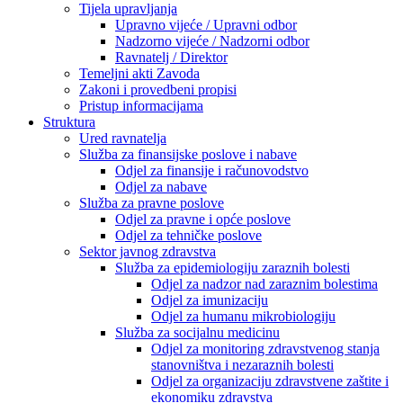
Tijela upravljanja
Upravno vijeće / Upravni odbor
Nadzorno vijeće / Nadzorni odbor
Ravnatelj / Direktor
Temeljni akti Zavoda
Zakoni i provedbeni propisi
Pristup informacijama
Struktura
Ured ravnatelja
Služba za finansijske poslove i nabave
Odjel za finansije i računovodstvo
Odjel za nabave
Služba za pravne poslove
Odjel za pravne i opće poslove
Odjel za tehničke poslove
Sektor javnog zdravstva
Služba za epidemiologiju zaraznih bolesti
Odjel za nadzor nad zaraznim bolestima
Odjel za imunizaciju
Odjel za humanu mikrobiologiju
Služba za socijalnu medicinu
Odjel za monitoring zdravstvenog stanja
stanovništva i nezaraznih bolesti
Odjel za organizaciju zdravstvene zaštite i
ekonomiku zdravstva