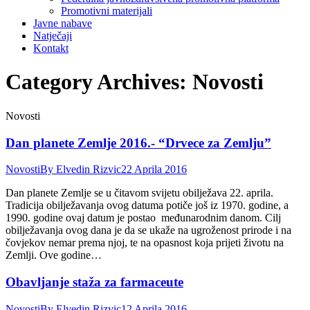
Promotivni materijali
Javne nabave
Natječaji
Kontakt
Category Archives:
Novosti
Novosti
Dan planete Zemlje 2016.- “Drvece za Zemlju”
Novosti
By
Elvedin Rizvic
22 Aprila 2016
Dan planete Zemlje se u čitavom svijetu obilježava 22. aprila.
Tradicija obilježavanja ovog datuma potiče još iz 1970. godine, a
1990. godine ovaj datum je postao međunarodnim danom. Cilj
obilježavanja ovog dana je da se ukaže na ugroženost prirode i na
čovjekov nemar prema njoj, te na opasnost koja prijeti životu na
Zemlji. Ove godine…
Obavljanje staža za farmaceute
Novosti
By
Elvedin Rizvic
12 Aprila 2016