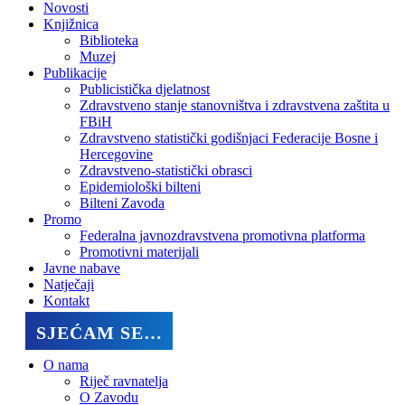
Novosti
Knjižnica
Biblioteka
Muzej
Publikacije
Publicistička djelatnost
Zdravstveno stanje stanovništva i zdravstvena zaštita u
FBiH
Zdravstveno statistički godišnjaci Federacije Bosne i
Hercegovine
Zdravstveno-statistički obrasci
Epidemiološki bilteni
Bilteni Zavoda
Promo
Federalna javnozdravstvena promotivna platforma
Promotivni materijali
Javne nabave
Natječaji
Kontakt
SJEĆAM SE…
O nama
Riječ ravnatelja
O Zavodu