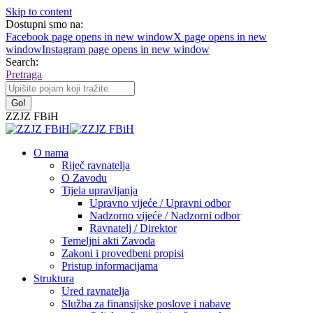
Skip to content
Dostupni smo na:
Facebook page opens in new window
X page opens in new
window
Instagram page opens in new window
Search:
Pretraga
ZZJZ FBiH
O nama
Riječ ravnatelja
O Zavodu
Tijela upravljanja
Upravno vijeće / Upravni odbor
Nadzorno vijeće / Nadzorni odbor
Ravnatelj / Direktor
Temeljni akti Zavoda
Zakoni i provedbeni propisi
Pristup informacijama
Struktura
Ured ravnatelja
Služba za finansijske poslove i nabave