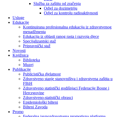
Služba za zaštitu od zračenja
Odjel za dozimetriju
Odjel za kontrolu radioaktivnosti
Usluge
Edukacije
Kontinuirana profesionalna edukacija iz zdravstvenog
menadžmenta
Edukacija iz oblasti ranog rasta i razvoja djece
Specijalizantski staž
Pripravnički staž
Novosti
Knjižnica
Biblioteka
Muzej
Publikacije
Publicistička djelatnost
Zdravstveno stanje stanovništva i zdravstvena zaštita u
FBiH
Zdravstveno statistički godišnjaci Federacije Bosne i
Hercegovine
Zdravstveno-statistički obrasci
Epidemiološki bilteni
Bilteni Zavoda
Promo
Federalna javnozdravstvena promotivna platforma