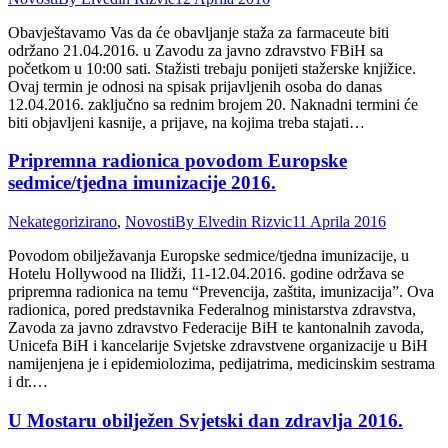
Obavještavamo Vas da će obavljanje staža za farmaceute biti
održano 21.04.2016. u Zavodu za javno zdravstvo FBiH sa
početkom u 10:00 sati. Stažisti trebaju ponijeti stažerske knjižice.
Ovaj termin je odnosi na spisak prijavljenih osoba do danas
12.04.2016. zaključno sa rednim brojem 20. Naknadni termini će
biti objavljeni kasnije, a prijave, na kojima treba stajati…
Pripremna radionica povodom Europske
sedmice/tjedna imunizacije 2016.
Nekategorizirano
,
Novosti
By
Elvedin Rizvic
11 Aprila 2016
Povodom obilježavanja Europske sedmice/tjedna imunizacije, u
Hotelu Hollywood na Ilidži, 11-12.04.2016. godine održava se
pripremna radionica na temu “Prevencija, zaštita, imunizacija”. Ova
radionica, pored predstavnika Federalnog ministarstva zdravstva,
Zavoda za javno zdravstvo Federacije BiH te kantonalnih zavoda,
Unicefa BiH i kancelarije Svjetske zdravstvene organizacije u BiH
namijenjena je i epidemiolozima, pedijatrima, medicinskim sestrama
i dr.…
U Mostaru obilježen Svjetski dan zdravlja 2016.