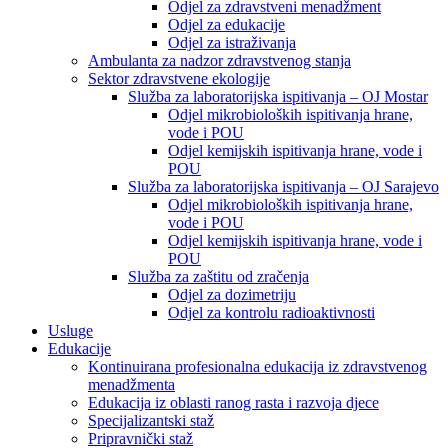
Odjel za zdravstveni menadžment
Odjel za edukacije
Odjel za istraživanja
Ambulanta za nadzor zdravstvenog stanja
Sektor zdravstvene ekologije
Služba za laboratorijska ispitivanja – OJ Mostar
Odjel mikrobioloških ispitivanja hrane,
vode i POU
Odjel kemijskih ispitivanja hrane, vode i
POU
Služba za laboratorijska ispitivanja – OJ Sarajevo
Odjel mikrobioloških ispitivanja hrane,
vode i POU
Odjel kemijskih ispitivanja hrane, vode i
POU
Služba za zaštitu od zračenja
Odjel za dozimetriju
Odjel za kontrolu radioaktivnosti
Usluge
Edukacije
Kontinuirana profesionalna edukacija iz zdravstvenog
menadžmenta
Edukacija iz oblasti ranog rasta i razvoja djece
Specijalizantski staž
Pripravnički staž