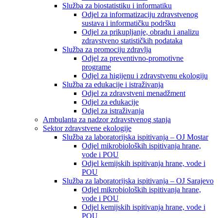
Služba za biostatistiku i informatiku
Odjel za informatizaciju zdravstvenog
sustava i informatičku podršku
Odjel za prikupljanje, obradu i analizu
zdravstveno statističkih podataka
Služba za promociju zdravlja
Odjel za preventivno-promotivne
programe
Odjel za higijenu i zdravstvenu ekologiju
Služba za edukacije i istraživanja
Odjel za zdravstveni menadžment
Odjel za edukacije
Odjel za istraživanja
Ambulanta za nadzor zdravstvenog stanja
Sektor zdravstvene ekologije
Služba za laboratorijska ispitivanja – OJ Mostar
Odjel mikrobioloških ispitivanja hrane,
vode i POU
Odjel kemijskih ispitivanja hrane, vode i
POU
Služba za laboratorijska ispitivanja – OJ Sarajevo
Odjel mikrobioloških ispitivanja hrane,
vode i POU
Odjel kemijskih ispitivanja hrane, vode i
POU