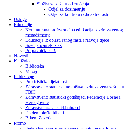
Služba za zaštitu od zračenja
Odjel za dozimetriju
Odjel za kontrolu radioaktivnosti
Usluge
Edukacije
Kontinuirana profesionalna edukacija iz zdravstvenog
menadžmenta
Edukacija iz oblasti ranog rasta i razvoja djece
Specijalizantski staž
Pripravnički staž
Novosti
Knjižnica
Biblioteka
Muzej
Publikacije
Publicistička djelatnost
Zdravstveno stanje stanovništva i zdravstvena zaštita u
FBiH
Zdravstveno statistički godišnjaci Federacije Bosne i
Hercegovine
Zdravstveno-statistički obrasci
Epidemiološki bilteni
Bilteni Zavoda
Promo
Federalna javnozdravstvena promotivna platforma