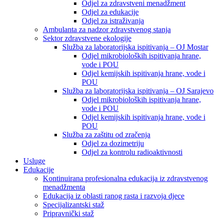
Odjel za zdravstveni menadžment
Odjel za edukacije
Odjel za istraživanja
Ambulanta za nadzor zdravstvenog stanja
Sektor zdravstvene ekologije
Služba za laboratorijska ispitivanja – OJ Mostar
Odjel mikrobioloških ispitivanja hrane,
vode i POU
Odjel kemijskih ispitivanja hrane, vode i
POU
Služba za laboratorijska ispitivanja – OJ Sarajevo
Odjel mikrobioloških ispitivanja hrane,
vode i POU
Odjel kemijskih ispitivanja hrane, vode i
POU
Služba za zaštitu od zračenja
Odjel za dozimetriju
Odjel za kontrolu radioaktivnosti
Usluge
Edukacije
Kontinuirana profesionalna edukacija iz zdravstvenog
menadžmenta
Edukacija iz oblasti ranog rasta i razvoja djece
Specijalizantski staž
Pripravnički staž