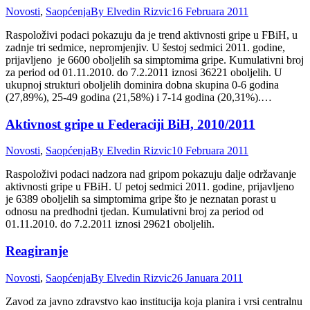
Novosti
,
Saopćenja
By
Elvedin Rizvic
16 Februara 2011
Raspoloživi podaci pokazuju da je trend aktivnosti gripe u FBiH, u
zadnje tri sedmice, nepromjenjiv. U šestoj sedmici 2011. godine,
prijavljeno je 6600 oboljelih sa simptomima gripe. Kumulativni broj
za period od 01.11.2010. do 7.2.2011 iznosi 36221 oboljelih. U
ukupnoj strukturi oboljelih dominira dobna skupina 0-6 godina
(27,89%), 25-49 godina (21,58%) i 7-14 godina (20,31%).…
Aktivnost gripe u Federaciji BiH, 2010/2011
Novosti
,
Saopćenja
By
Elvedin Rizvic
10 Februara 2011
Raspoloživi podaci nadzora nad gripom pokazuju dalje održavanje
aktivnosti gripe u FBiH. U petoj sedmici 2011. godine, prijavljeno
je 6389 oboljelih sa simptomima gripe što je neznatan porast u
odnosu na predhodni tjedan. Kumulativni broj za period od
01.11.2010. do 7.2.2011 iznosi 29621 oboljelih.
Reagiranje
Novosti
,
Saopćenja
By
Elvedin Rizvic
26 Januara 2011
Zavod za javno zdravstvo kao institucija koja planira i vrsi centralnu