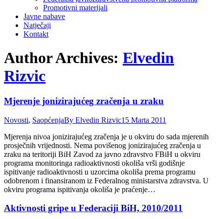
Promotivni materijali
Javne nabave
Natječaji
Kontakt
Author Archives:
Elvedin
Rizvic
Mjerenje jonizirajućeg zračenja u zraku
Novosti
,
Saopćenja
By
Elvedin Rizvic
15 Marta 2011
Mjerenja nivoa jonizirajućeg zračenja je u okviru do sada mjerenih
prosječnih vrijednosti. Nema povišenog jonizirajućeg zračenja u
zraku na teritoriji BiH Zavod za javno zdravstvo FBiH u okviru
programa monitoringa radioaktivnosti okoliša vrši godišnje
ispitivanje radioaktivnosti u uzorcima okoliša prema programu
odobrenom i finansiranom iz Federalnog ministarstva zdravstva. U
okviru programa ispitivanja okoliša je praćenje…
Aktivnosti gripe u Federaciji BiH, 2010/2011