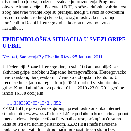
distribuciju cjepiva, nadzor i evaluaciju provodjenja Programa
obvezne imunizacije u Federaciji BiH, izražava duboku zabrinutost
zbog nedavne tvrdnje koje su prenijeli mediji u svezi sa otvorenim
pismom međunarodnog eksperta, o sigurnosti vakcina, ranije
korištenih u Bosni i Hercegovini, a koje su navodno uzrok
nastanka…
EPIDEMIOLOŠKA SITUACIJA U SVEZI GRIPE
U FBiH
Novosti
,
Saopćenja
By
Elvedin Rizvic
25 Januara 2011
U Federaciji Bosne i Hercegovine, u svih 10 kantona bilježi se
aktivnost gripe, osobito u Zapadno-hercegovačkom, Hercegovacko-
neretvanskom, Sarajevskom i Zeničko-dobojskom kantonu. U
trećoj sedmici januara registriran je 6651 oboljeli sa simptomima
gripe. Kumulativni broj za period 01.11.2010.-23.01.2011.godine
iznosi 16188 oboljelih.
←
1
…
338
339
340
341
342
…
352
→
ZZJZFBiH je posvećen osiguranju privatnosti korisnika internet
stranice http://www.zzjzfbih.ba/. Lične podatke o korisnicima, poput
imena, adrese, broja telefona ili e-mail adrese, prikupljat će samo
kada su isti dati ličnim pristankom. ZZJZFBiH neće navedene
podatke prodavati ili na drugi način prenositi trećoj strani bez