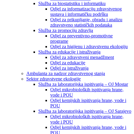
Služba za biostatistiku i informatiku
Odjel za informatizaciju zdravstvenog
sustava i informatičku podršku
Odjel za prikupljanje, obradu i analizu
zdravstveno statističkih podataka
Služba za promociju zdravlja
Odjel za preventivno-promotivne
programe
Odjel za higijenu i zdravstvenu ekologiju
Služba za edukacije i istraživanja
Odjel za zdravstveni menadžment
Odjel za edukacije
Odjel za istraživanja
Ambulanta za nadzor zdravstvenog stanja
Sektor zdravstvene ekologije
Služba za laboratorijska ispitivanja – OJ Mostar
Odjel mikrobioloških ispitivanja hrane,
vode i POU
Odjel kemijskih ispitivanja hrane, vode i
POU
Služba za laboratorijska ispitivanja – OJ Sarajevo
Odjel mikrobioloških ispitivanja hrane,
vode i POU
Odjel kemijskih ispitivanja hrane, vode i
POU