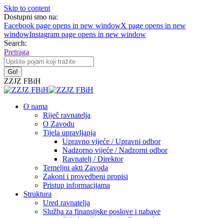
Skip to content
Dostupni smo na:
Facebook page opens in new window
X page opens in new
window
Instagram page opens in new window
Search:
Pretraga
ZZJZ FBiH
O nama
Riječ ravnatelja
O Zavodu
Tijela upravljanja
Upravno vijeće / Upravni odbor
Nadzorno vijeće / Nadzorni odbor
Ravnatelj / Direktor
Temeljni akti Zavoda
Zakoni i provedbeni propisi
Pristup informacijama
Struktura
Ured ravnatelja
Služba za finansijske poslove i nabave