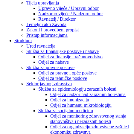
Tijela upravljanja
Upravno vijeće / Upravni odbor
Nadzorno vijeće / Nadzorni odbor
Ravnatelj / Direktor
Temeljni akti Zavoda
Zakoni i provedbeni propisi
Pristup informacijama
Struktura
Ured ravnatelja
Služba za finansijske poslove i nabave
Odjel za finansije i računovodstvo
Odjel za nabave
Služba za pravne poslove
Odjel za pravne i opće poslove
Odjel za tehničke poslove
Sektor javnog zdravstva
Služba za epidemiologiju zaraznih bolesti
Odjel za nadzor nad zaraznim bolestima
Odjel za imunizaciju
Odjel za humanu mikrobiologiju
Služba za socijalnu medicinu
Odjel za monitoring zdravstvenog stanja
stanovništva i nezaraznih bolesti
Odjel za organizaciju zdravstvene zaštite i
ekonomiku zdravstva