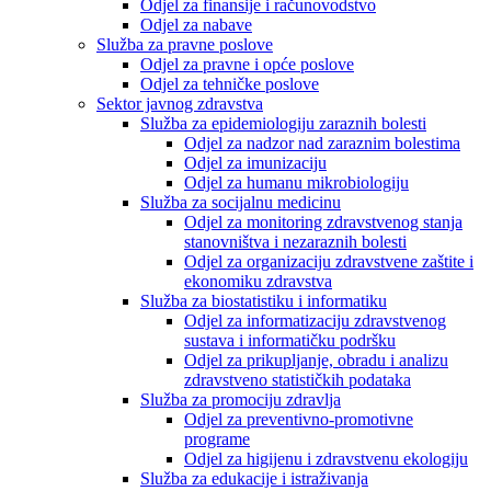
Odjel za finansije i računovodstvo
Odjel za nabave
Služba za pravne poslove
Odjel za pravne i opće poslove
Odjel za tehničke poslove
Sektor javnog zdravstva
Služba za epidemiologiju zaraznih bolesti
Odjel za nadzor nad zaraznim bolestima
Odjel za imunizaciju
Odjel za humanu mikrobiologiju
Služba za socijalnu medicinu
Odjel za monitoring zdravstvenog stanja
stanovništva i nezaraznih bolesti
Odjel za organizaciju zdravstvene zaštite i
ekonomiku zdravstva
Služba za biostatistiku i informatiku
Odjel za informatizaciju zdravstvenog
sustava i informatičku podršku
Odjel za prikupljanje, obradu i analizu
zdravstveno statističkih podataka
Služba za promociju zdravlja
Odjel za preventivno-promotivne
programe
Odjel za higijenu i zdravstvenu ekologiju
Služba za edukacije i istraživanja