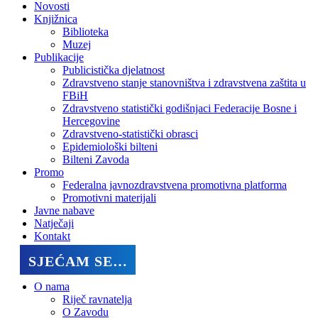
Novosti
Knjižnica
Biblioteka
Muzej
Publikacije
Publicistička djelatnost
Zdravstveno stanje stanovništva i zdravstvena zaštita u
FBiH
Zdravstveno statistički godišnjaci Federacije Bosne i
Hercegovine
Zdravstveno-statistički obrasci
Epidemiološki bilteni
Bilteni Zavoda
Promo
Federalna javnozdravstvena promotivna platforma
Promotivni materijali
Javne nabave
Natječaji
Kontakt
SJEĆAM SE…
O nama
Riječ ravnatelja
O Zavodu