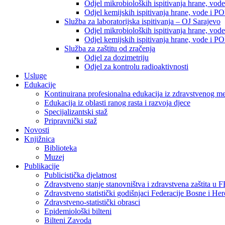
Odjel mikrobioloških ispitivanja hrane, vod
Odjel kemijskih ispitivanja hrane, vode i P
Služba za laboratorijska ispitivanja – OJ Sarajevo
Odjel mikrobioloških ispitivanja hrane, vod
Odjel kemijskih ispitivanja hrane, vode i P
Služba za zaštitu od zračenja
Odjel za dozimetriju
Odjel za kontrolu radioaktivnosti
Usluge
Edukacije
Kontinuirana profesionalna edukacija iz zdravstvenog 
Edukacija iz oblasti ranog rasta i razvoja djece
Specijalizantski staž
Pripravnički staž
Novosti
Knjižnica
Biblioteka
Muzej
Publikacije
Publicistička djelatnost
Zdravstveno stanje stanovništva i zdravstvena zaštita u 
Zdravstveno statistički godišnjaci Federacije Bosne i He
Zdravstveno-statistički obrasci
Epidemiološki bilteni
Bilteni Zavoda