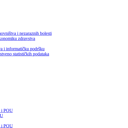
ovništva i nezaraznih bolesti
 ekonomiku zdravstva
va i informatičku podršku
stveno statističkih podataka
e i POU
OU
e i POU