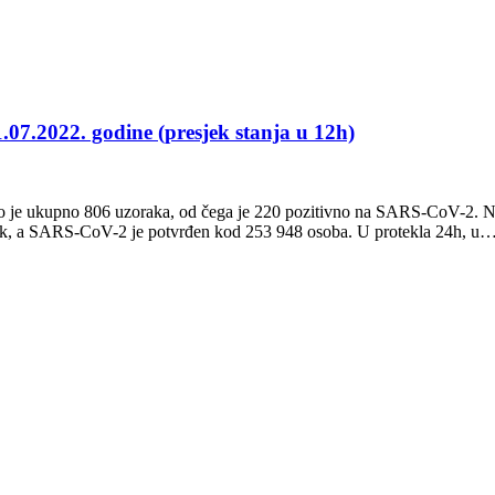
1.07.2022. godine (presjek stanja u 12h)
o je ukupno 806 uzoraka, od čega je 220 pozitivno na SARS-CoV-2. Nov
rak, a SARS-CoV-2 je potvrđen kod 253 948 osoba. U protekla 24h, u