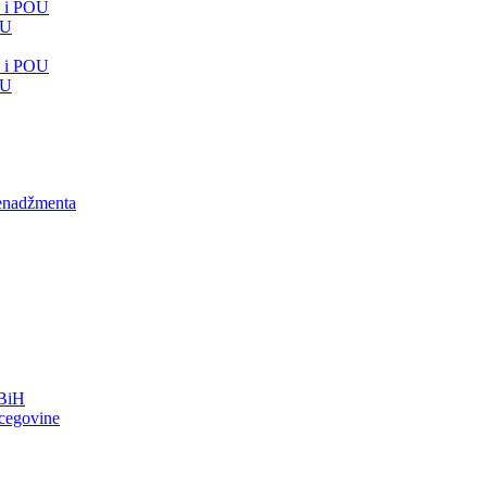
e i POU
OU
e i POU
OU
menadžmenta
FBiH
rcegovine