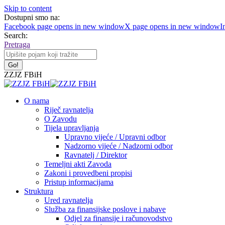
Skip to content
Dostupni smo na:
Facebook page opens in new window
X page opens in new window
I
Search:
Pretraga
ZZJZ FBiH
O nama
Riječ ravnatelja
O Zavodu
Tijela upravljanja
Upravno vijeće / Upravni odbor
Nadzorno vijeće / Nadzorni odbor
Ravnatelj / Direktor
Temeljni akti Zavoda
Zakoni i provedbeni propisi
Pristup informacijama
Struktura
Ured ravnatelja
Služba za finansijske poslove i nabave
Odjel za finansije i računovodstvo