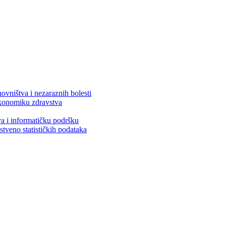
ovništva i nezaraznih bolesti
 ekonomiku zdravstva
va i informatičku podršku
stveno statističkih podataka