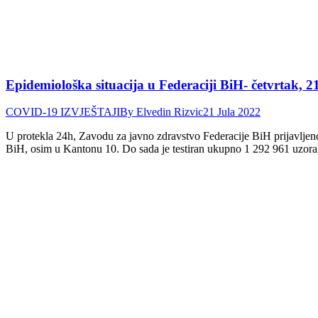
Epidemiološka situacija u Federaciji BiH- četvrtak, 2
COVID-19 IZVJEŠTAJI
By
Elvedin Rizvic
21 Jula 2022
U protekla 24h, Zavodu za javno zdravstvo Federacije BiH prijavljen
BiH, osim u Kantonu 10. Do sada je testiran ukupno 1 292 961 uzo