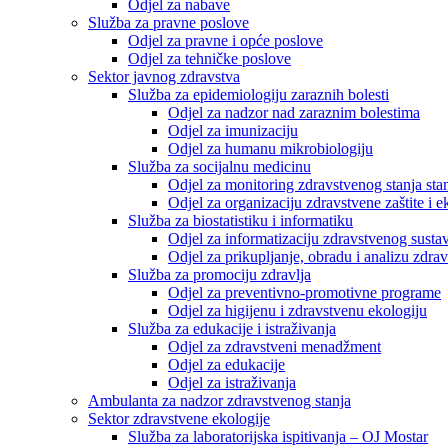
Odjel za nabave
Služba za pravne poslove
Odjel za pravne i opće poslove
Odjel za tehničke poslove
Sektor javnog zdravstva
Služba za epidemiologiju zaraznih bolesti
Odjel za nadzor nad zaraznim bolestima
Odjel za imunizaciju
Odjel za humanu mikrobiologiju
Služba za socijalnu medicinu
Odjel za monitoring zdravstvenog stanja stan
Odjel za organizaciju zdravstvene zaštite i
Služba za biostatistiku i informatiku
Odjel za informatizaciju zdravstvenog susta
Odjel za prikupljanje, obradu i analizu zdrav
Služba za promociju zdravlja
Odjel za preventivno-promotivne programe
Odjel za higijenu i zdravstvenu ekologiju
Služba za edukacije i istraživanja
Odjel za zdravstveni menadžment
Odjel za edukacije
Odjel za istraživanja
Ambulanta za nadzor zdravstvenog stanja
Sektor zdravstvene ekologije
Služba za laboratorijska ispitivanja – OJ Mostar