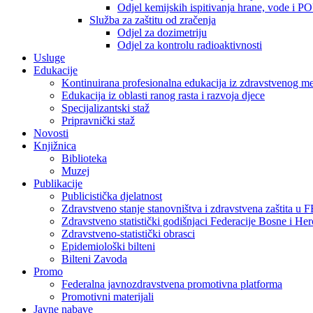
Odjel kemijskih ispitivanja hrane, vode i P
Služba za zaštitu od zračenja
Odjel za dozimetriju
Odjel za kontrolu radioaktivnosti
Usluge
Edukacije
Kontinuirana profesionalna edukacija iz zdravstvenog 
Edukacija iz oblasti ranog rasta i razvoja djece
Specijalizantski staž
Pripravnički staž
Novosti
Knjižnica
Biblioteka
Muzej
Publikacije
Publicistička djelatnost
Zdravstveno stanje stanovništva i zdravstvena zaštita u 
Zdravstveno statistički godišnjaci Federacije Bosne i He
Zdravstveno-statistički obrasci
Epidemiološki bilteni
Bilteni Zavoda
Promo
Federalna javnozdravstvena promotivna platforma
Promotivni materijali
Javne nabave