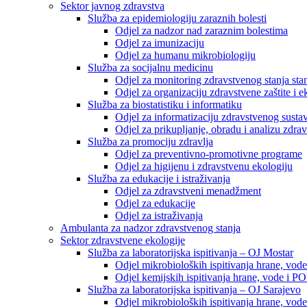
Sektor javnog zdravstva
Služba za epidemiologiju zaraznih bolesti
Odjel za nadzor nad zaraznim bolestima
Odjel za imunizaciju
Odjel za humanu mikrobiologiju
Služba za socijalnu medicinu
Odjel za monitoring zdravstvenog stanja stan
Odjel za organizaciju zdravstvene zaštite i
Služba za biostatistiku i informatiku
Odjel za informatizaciju zdravstvenog susta
Odjel za prikupljanje, obradu i analizu zdrav
Služba za promociju zdravlja
Odjel za preventivno-promotivne programe
Odjel za higijenu i zdravstvenu ekologiju
Služba za edukacije i istraživanja
Odjel za zdravstveni menadžment
Odjel za edukacije
Odjel za istraživanja
Ambulanta za nadzor zdravstvenog stanja
Sektor zdravstvene ekologije
Služba za laboratorijska ispitivanja – OJ Mostar
Odjel mikrobioloških ispitivanja hrane, vod
Odjel kemijskih ispitivanja hrane, vode i P
Služba za laboratorijska ispitivanja – OJ Sarajevo
Odjel mikrobioloških ispitivanja hrane, vod