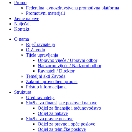
Promo
Federalna javnozdravstvena promotivna platforma
Promotivni materijali
Javne nabave
Natječaji
Kontakt
O nama
Riječ ravnatelja
O Zavodu
Tijela upravljanja
Upravno vijeće / Upravni odbor
Nadzorno vijeće / Nadzorni odbor
Ravnatelj / Direktor
Temeljni akti Zavoda
Zakoni i provedbeni propisi
Pristup informacijama
Struktura
Ured ravnatelja
Služba za finansijske poslove i nabave
Odjel za finansije i računovodstvo
Odjel za nabave
Služba za pravne poslove
Odjel za pravne i opće poslove
Odjel za tehničke poslove