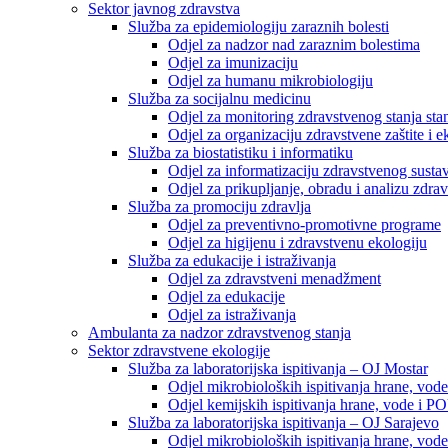
Sektor javnog zdravstva
Služba za epidemiologiju zaraznih bolesti
Odjel za nadzor nad zaraznim bolestima
Odjel za imunizaciju
Odjel za humanu mikrobiologiju
Služba za socijalnu medicinu
Odjel za monitoring zdravstvenog stanja stan
Odjel za organizaciju zdravstvene zaštite i
Služba za biostatistiku i informatiku
Odjel za informatizaciju zdravstvenog susta
Odjel za prikupljanje, obradu i analizu zdrav
Služba za promociju zdravlja
Odjel za preventivno-promotivne programe
Odjel za higijenu i zdravstvenu ekologiju
Služba za edukacije i istraživanja
Odjel za zdravstveni menadžment
Odjel za edukacije
Odjel za istraživanja
Ambulanta za nadzor zdravstvenog stanja
Sektor zdravstvene ekologije
Služba za laboratorijska ispitivanja – OJ Mostar
Odjel mikrobioloških ispitivanja hrane, vod
Odjel kemijskih ispitivanja hrane, vode i P
Služba za laboratorijska ispitivanja – OJ Sarajevo
Odjel mikrobioloških ispitivanja hrane, vod