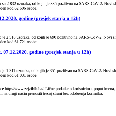
a su 2 832 uzoraka, od kojih je 885 pozitivno na SARS-CoV-2. Novi slu
rđen kod 62 606 osoba.
12.2020. godine (presjek stanja u 12h)
o je 2 518 uzoraka, od kojih je 690 pozitivno na SARS-CoV-2. Novi slu
rđen kod 61 721 osobe.
, 07.12.2020. godine (presjek stanja u 12h)
o je 1 311 uzoraka, od kojih je 351 pozitivan na SARS-CoV-2. Novi slu
rđen kod 61 031 osobe.
e http://www.zzjzfbih.ba/. Lične podatke o korisnicima, poput imena, adr
na drugi način prenositi trećoj strani bez odobrenja korisnika.