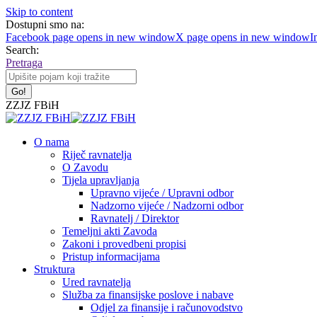
Skip to content
Dostupni smo na:
Facebook page opens in new window
X page opens in new window
I
Search:
Pretraga
ZZJZ FBiH
O nama
Riječ ravnatelja
O Zavodu
Tijela upravljanja
Upravno vijeće / Upravni odbor
Nadzorno vijeće / Nadzorni odbor
Ravnatelj / Direktor
Temeljni akti Zavoda
Zakoni i provedbeni propisi
Pristup informacijama
Struktura
Ured ravnatelja
Služba za finansijske poslove i nabave
Odjel za finansije i računovodstvo