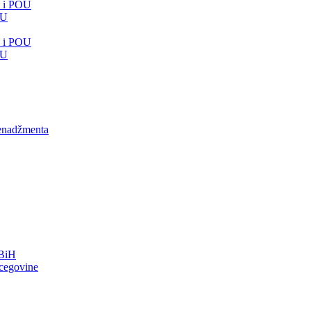
e i POU
OU
e i POU
OU
menadžmenta
FBiH
rcegovine