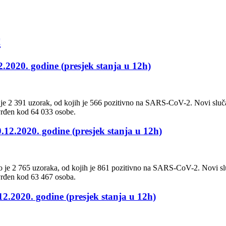
c
2.2020. godine (presjek stanja u 12h)
 je 2 391 uzorak, od kojih je 566 pozitivno na SARS-CoV-2. Novi sluča
vrđen kod 64 033 osobe.
0.12.2020. godine (presjek stanja u 12h)
o je 2 765 uzoraka, od kojih je 861 pozitivno na SARS-CoV-2. Novi slu
vrđen kod 63 467 osoba.
12.2020. godine (presjek stanja u 12h)