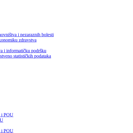
ovništva i nezaraznih bolesti
 ekonomiku zdravstva
va i informatičku podršku
stveno statističkih podataka
e i POU
OU
e i POU