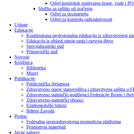
Odjel kemijskih ispitivanja hrane, vode i P
Služba za zaštitu od zračenja
Odjel za dozimetriju
Odjel za kontrolu radioaktivnosti
Usluge
Edukacije
Kontinuirana profesionalna edukacija iz zdravstvenog 
Edukacija iz oblasti ranog rasta i razvoja djece
Specijalizantski staž
Pripravnički staž
Novosti
Knjižnica
Biblioteka
Muzej
Publikacije
Publicistička djelatnost
Zdravstveno stanje stanovništva i zdravstvena zaštita u 
Zdravstveno statistički godišnjaci Federacije Bosne i He
Zdravstveno-statistički obrasci
Epidemiološki bilteni
Bilteni Zavoda
Promo
Federalna javnozdravstvena promotivna platforma
Promotivni materijali
Javne nabave