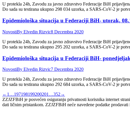
U protekla 24h, Zavodu za javno zdravstvo Federacije BiH prijavljen
Do sada su testirana ukupno 298 034 uzorka, a SARS-CoV-2 je potv
Epidemiološka situacija u Federaciji BiH- utorak, 08.
Novosti
By
Elvedin Rizvic
8 Decembra 2020
U protekla 24h, Zavodu za javno zdravstvo Federacije BiH prijavljen
Do sada su testirana ukupno 295 202 uzorka, a SARS-CoV-2 je potv
Epidemiološka situacija u Federaciji BiH- ponedjeljak
Novosti
By
Elvedin Rizvic
7 Decembra 2020
U protekla 24h, Zavodu za javno zdravstvo Federacije BiH prijavljen
Do sada su testirana ukupno 292 684 uzorka, a SARS-CoV-2 je potv
←
1
…
197
198
199
200
201
…
352
→
ZZJZFBiH je posvećen osiguranju privatnosti korisnika internet stranic
dati ličnim pristankom. ZZJZFBiH neće navedene podatke prodavati ili 