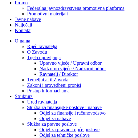
Promo
Federalna javnozdravstvena promotivna platforma
Promotivni materijali
Javne nabave
Natječaji
Kontakt
O nama
Riječ ravnatelja
O Zavodu
Tijela upravljanja
Upravno vijeće / Upravni odbor
Nadzorno vijeće / Nadzorni odbor
Ravnatelj / Direktor
Temeljni akti Zavoda
Zakoni i provedbeni propisi
Pristup informacijama
Struktura
Ured ravnatelja
Služba za finansijske poslove i nabave
Odjel za finansije i računovodstvo
Odjel za nabave
Služba za pravne poslove
Odjel za pravne i opće poslove
Odjel za tehničke poslove