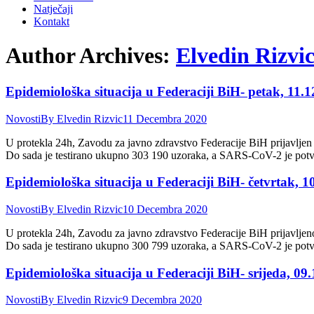
Natječaji
Kontakt
Author Archives:
Elvedin Rizvi
Epidemiološka situacija u Federaciji BiH- petak, 11.1
Novosti
By
Elvedin Rizvic
11 Decembra 2020
U protekla 24h, Zavodu za javno zdravstvo Federacije BiH prijavljen
Do sada je testirano ukupno 303 190 uzoraka, a SARS-CoV-2 je pot
Epidemiološka situacija u Federaciji BiH- četvrtak, 1
Novosti
By
Elvedin Rizvic
10 Decembra 2020
U protekla 24h, Zavodu za javno zdravstvo Federacije BiH prijavljen
Do sada je testirano ukupno 300 799 uzoraka, a SARS-CoV-2 je pot
Epidemiološka situacija u Federaciji BiH- srijeda, 09.
Novosti
By
Elvedin Rizvic
9 Decembra 2020