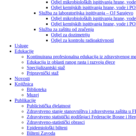
Odjel mikrobioloških ispitivanja hrane, vod
Odjel kemijskih ispitivanja hrane, vode i P
Služba za laboratorijska ispitivanja – OJ Sarajevo
Odjel mikrobioloških ispitivanja hrane, vod
Odjel kemijskih ispitivanja hrane, vode i P
Služba za zaštitu od zračenja
Odjel za dozimetriju
Odjel za kontrolu radioaktivnosti
Usluge
Edukacije
Kontinuirana profesionalna edukacija iz zdravstvenog 
Edukacija iz oblasti ranog rasta i razvoja djece
Specijalizantski staž
Pripravnički staž
Novosti
Knjižnica
Biblioteka
Muzej
Publikacije
Publicistička djelatnost
Zdravstveno stanje stanovništva i zdravstvena zaštita u 
Zdravstveno statistički godišnjaci Federacije Bosne i He
Zdravstveno-statistički obrasci
Epidemiološki bilteni
Bilteni Zavoda