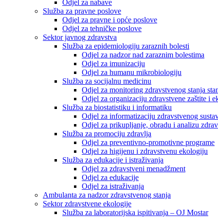
Odjel za nabave
Služba za pravne poslove
Odjel za pravne i opće poslove
Odjel za tehničke poslove
Sektor javnog zdravstva
Služba za epidemiologiju zaraznih bolesti
Odjel za nadzor nad zaraznim bolestima
Odjel za imunizaciju
Odjel za humanu mikrobiologiju
Služba za socijalnu medicinu
Odjel za monitoring zdravstvenog stanja stan
Odjel za organizaciju zdravstvene zaštite i
Služba za biostatistiku i informatiku
Odjel za informatizaciju zdravstvenog susta
Odjel za prikupljanje, obradu i analizu zdrav
Služba za promociju zdravlja
Odjel za preventivno-promotivne programe
Odjel za higijenu i zdravstvenu ekologiju
Služba za edukacije i istraživanja
Odjel za zdravstveni menadžment
Odjel za edukacije
Odjel za istraživanja
Ambulanta za nadzor zdravstvenog stanja
Sektor zdravstvene ekologije
Služba za laboratorijska ispitivanja – OJ Mostar