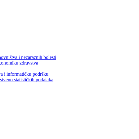
ovništva i nezaraznih bolesti
 ekonomiku zdravstva
va i informatičku podršku
stveno statističkih podataka