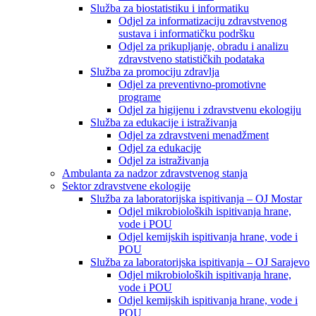
Služba za biostatistiku i informatiku
Odjel za informatizaciju zdravstvenog
sustava i informatičku podršku
Odjel za prikupljanje, obradu i analizu
zdravstveno statističkih podataka
Služba za promociju zdravlja
Odjel za preventivno-promotivne
programe
Odjel za higijenu i zdravstvenu ekologiju
Služba za edukacije i istraživanja
Odjel za zdravstveni menadžment
Odjel za edukacije
Odjel za istraživanja
Ambulanta za nadzor zdravstvenog stanja
Sektor zdravstvene ekologije
Služba za laboratorijska ispitivanja – OJ Mostar
Odjel mikrobioloških ispitivanja hrane,
vode i POU
Odjel kemijskih ispitivanja hrane, vode i
POU
Služba za laboratorijska ispitivanja – OJ Sarajevo
Odjel mikrobioloških ispitivanja hrane,
vode i POU
Odjel kemijskih ispitivanja hrane, vode i
POU