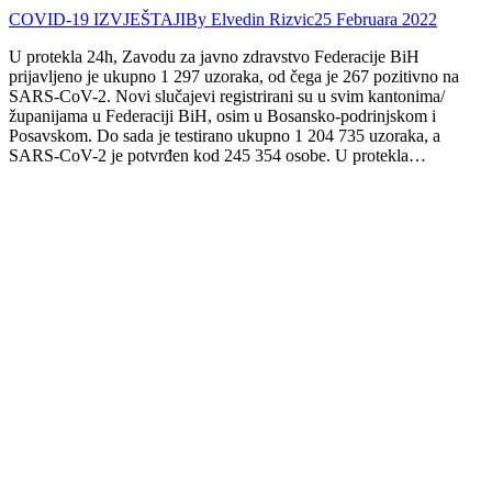
COVID-19 IZVJEŠTAJI
By
Elvedin Rizvic
25 Februara 2022
U protekla 24h, Zavodu za javno zdravstvo Federacije BiH
prijavljeno je ukupno 1 297 uzoraka, od čega je 267 pozitivno na
SARS-CoV-2. Novi slučajevi registrirani su u svim kantonima/
županijama u Federaciji BiH, osim u Bosansko-podrinjskom i
Posavskom. Do sada je testirano ukupno 1 204 735 uzoraka, a
SARS-CoV-2 je potvrđen kod 245 354 osobe. U protekla…