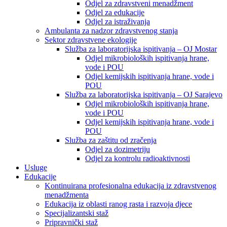
Odjel za zdravstveni menadžment
Odjel za edukacije
Odjel za istraživanja
Ambulanta za nadzor zdravstvenog stanja
Sektor zdravstvene ekologije
Služba za laboratorijska ispitivanja – OJ Mostar
Odjel mikrobioloških ispitivanja hrane,
vode i POU
Odjel kemijskih ispitivanja hrane, vode i
POU
Služba za laboratorijska ispitivanja – OJ Sarajevo
Odjel mikrobioloških ispitivanja hrane,
vode i POU
Odjel kemijskih ispitivanja hrane, vode i
POU
Služba za zaštitu od zračenja
Odjel za dozimetriju
Odjel za kontrolu radioaktivnosti
Usluge
Edukacije
Kontinuirana profesionalna edukacija iz zdravstvenog
menadžmenta
Edukacija iz oblasti ranog rasta i razvoja djece
Specijalizantski staž
Pripravnički staž