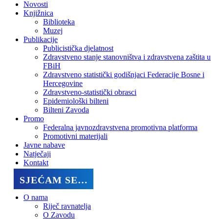
Novosti
Knjižnica
Biblioteka
Muzej
Publikacije
Publicistička djelatnost
Zdravstveno stanje stanovništva i zdravstvena zaštita u
FBiH
Zdravstveno statistički godišnjaci Federacije Bosne i
Hercegovine
Zdravstveno-statistički obrasci
Epidemiološki bilteni
Bilteni Zavoda
Promo
Federalna javnozdravstvena promotivna platforma
Promotivni materijali
Javne nabave
Natječaji
Kontakt
SJEĆAM SE…
O nama
Riječ ravnatelja
O Zavodu