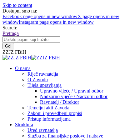
Skip to content
Dostupni smo na:
Facebook page opens in new window
X page opens in new
window
Instagram page opens in new window
Search:
Pretraga
ZZJZ FBiH
O nama
Riječ ravnatelja
O Zavodu
Tijela upravljanja
Upravno vijeće / Upravni odbor
Nadzorno vijeće / Nadzorni odbor
Ravnatelj / Direktor
Temeljni akti Zavoda
Zakoni i provedbeni propisi
Pristup informacijama
Struktura
Ured ravnatelja
Služba za finansijske poslove i nabave