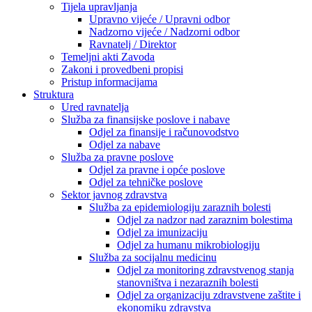
Tijela upravljanja
Upravno vijeće / Upravni odbor
Nadzorno vijeće / Nadzorni odbor
Ravnatelj / Direktor
Temeljni akti Zavoda
Zakoni i provedbeni propisi
Pristup informacijama
Struktura
Ured ravnatelja
Služba za finansijske poslove i nabave
Odjel za finansije i računovodstvo
Odjel za nabave
Služba za pravne poslove
Odjel za pravne i opće poslove
Odjel za tehničke poslove
Sektor javnog zdravstva
Služba za epidemiologiju zaraznih bolesti
Odjel za nadzor nad zaraznim bolestima
Odjel za imunizaciju
Odjel za humanu mikrobiologiju
Služba za socijalnu medicinu
Odjel za monitoring zdravstvenog stanja
stanovništva i nezaraznih bolesti
Odjel za organizaciju zdravstvene zaštite i
ekonomiku zdravstva