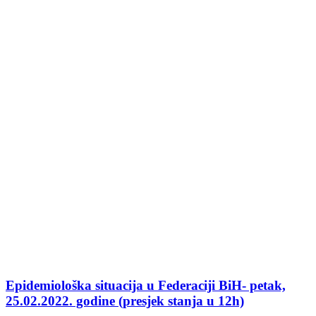
Epidemiološka situacija u Federaciji BiH- petak,
25.02.2022. godine (presjek stanja u 12h)