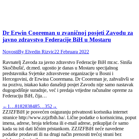
Dr Erwin Cooreman u zvaničnoj posjeti Zavodu za
javno zdravstvo Federacije BiH u Mostaru
Novosti
By
Elvedin Rizvic
22 Februara 2022
Ravnatelj Zavoda za javno zdravstvo Federacije BiH mr.sc. Siniša
Skočibušić, dr.med. ugostio je danas u Mostaru specijalnog
predstavnika Svjetske zdravstvene organizacije u Bosni i
Hercegovini, dr Erwina Cooremana. Dr Cooreman je, zahvalivši se
na pozivu, istakao kako današnji posjet Zavodu nije samo nastavak
dugogodišnje suradnje, već i predaja vrijedne računalne opreme za
Federaciju BiH, čija…
←
1
…
81
82
83
84
85
…
352
→
ZZJZFBiH je posvećen osiguranju privatnosti korisnika internet
stranice http://www.zzjzfbih.ba/. Lične podatke o korisnicima, poput
imena, adrese, broja telefona ili e-mail adrese, prikupljat će samo
kada su isti dati ličnim pristankom. ZZJZFBiH neće navedene
podatke prodavati ili na drugi način prenositi trećoj strani bez