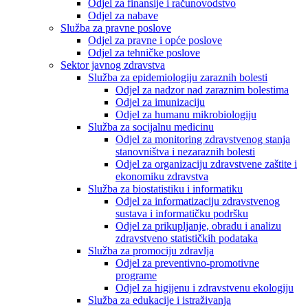
Odjel za finansije i računovodstvo
Odjel za nabave
Služba za pravne poslove
Odjel za pravne i opće poslove
Odjel za tehničke poslove
Sektor javnog zdravstva
Služba za epidemiologiju zaraznih bolesti
Odjel za nadzor nad zaraznim bolestima
Odjel za imunizaciju
Odjel za humanu mikrobiologiju
Služba za socijalnu medicinu
Odjel za monitoring zdravstvenog stanja
stanovništva i nezaraznih bolesti
Odjel za organizaciju zdravstvene zaštite i
ekonomiku zdravstva
Služba za biostatistiku i informatiku
Odjel za informatizaciju zdravstvenog
sustava i informatičku podršku
Odjel za prikupljanje, obradu i analizu
zdravstveno statističkih podataka
Služba za promociju zdravlja
Odjel za preventivno-promotivne
programe
Odjel za higijenu i zdravstvenu ekologiju
Služba za edukacije i istraživanja