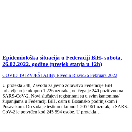
Epidemiološka situacija u Federaciji BiH- subota,
26.02.2022. godine (presjek stanja u 12h)
COVID-19 IZVJEŠTAJI
By
Elvedin Rizvic
26 Februara 2022
U protekla 24h, Zavodu za javno zdravstvo Federacije BiH
prijavljeno je ukupno 1 226 uzoraka, od čega je 240 pozitivno na
SARS-CoV-2. Novi slučajevi registrirani su u svim kantonima/
županijama u Federaciji BiH, osim u Bosansko-podrinjskom i
Posavskom. Do sada je testiran ukupno 1 205 961 uzorak, a SARS-
CoV-2 je potvrđen kod 245 594 osobe. U protekla…