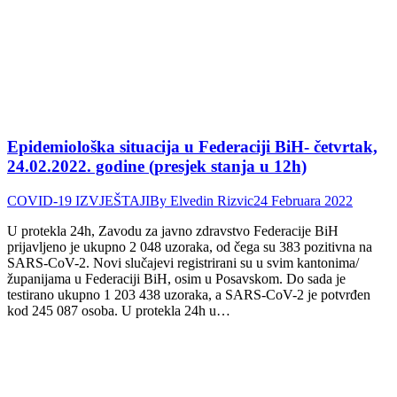
Epidemiološka situacija u Federaciji BiH- četvrtak,
24.02.2022. godine (presjek stanja u 12h)
COVID-19 IZVJEŠTAJI
By
Elvedin Rizvic
24 Februara 2022
U protekla 24h, Zavodu za javno zdravstvo Federacije BiH
prijavljeno je ukupno 2 048 uzoraka, od čega su 383 pozitivna na
SARS-CoV-2. Novi slučajevi registrirani su u svim kantonima/
županijama u Federaciji BiH, osim u Posavskom. Do sada je
testirano ukupno 1 203 438 uzoraka, a SARS-CoV-2 je potvrđen
kod 245 087 osoba. U protekla 24h u…