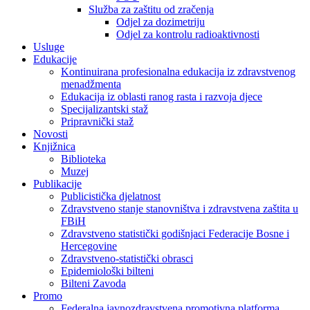
Služba za zaštitu od zračenja
Odjel za dozimetriju
Odjel za kontrolu radioaktivnosti
Usluge
Edukacije
Kontinuirana profesionalna edukacija iz zdravstvenog
menadžmenta
Edukacija iz oblasti ranog rasta i razvoja djece
Specijalizantski staž
Pripravnički staž
Novosti
Knjižnica
Biblioteka
Muzej
Publikacije
Publicistička djelatnost
Zdravstveno stanje stanovništva i zdravstvena zaštita u
FBiH
Zdravstveno statistički godišnjaci Federacije Bosne i
Hercegovine
Zdravstveno-statistički obrasci
Epidemiološki bilteni
Bilteni Zavoda
Promo
Federalna javnozdravstvena promotivna platforma