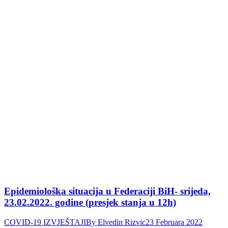
Epidemiološka situacija u Federaciji BiH- srijeda,
23.02.2022. godine (presjek stanja u 12h)
COVID-19 IZVJEŠTAJI
By
Elvedin Rizvic
23 Februara 2022