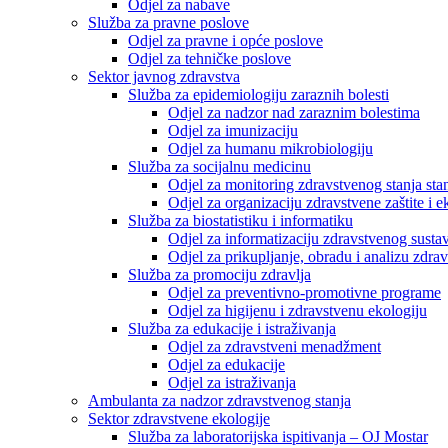
Odjel za nabave
Služba za pravne poslove
Odjel za pravne i opće poslove
Odjel za tehničke poslove
Sektor javnog zdravstva
Služba za epidemiologiju zaraznih bolesti
Odjel za nadzor nad zaraznim bolestima
Odjel za imunizaciju
Odjel za humanu mikrobiologiju
Služba za socijalnu medicinu
Odjel za monitoring zdravstvenog stanja stan
Odjel za organizaciju zdravstvene zaštite i
Služba za biostatistiku i informatiku
Odjel za informatizaciju zdravstvenog susta
Odjel za prikupljanje, obradu i analizu zdrav
Služba za promociju zdravlja
Odjel za preventivno-promotivne programe
Odjel za higijenu i zdravstvenu ekologiju
Služba za edukacije i istraživanja
Odjel za zdravstveni menadžment
Odjel za edukacije
Odjel za istraživanja
Ambulanta za nadzor zdravstvenog stanja
Sektor zdravstvene ekologije
Služba za laboratorijska ispitivanja – OJ Mostar