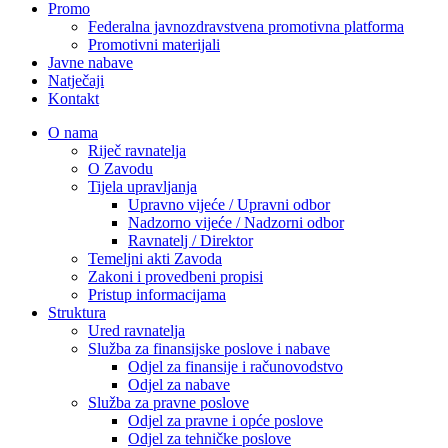
Promo
Federalna javnozdravstvena promotivna platforma
Promotivni materijali
Javne nabave
Natječaji
Kontakt
O nama
Riječ ravnatelja
O Zavodu
Tijela upravljanja
Upravno vijeće / Upravni odbor
Nadzorno vijeće / Nadzorni odbor
Ravnatelj / Direktor
Temeljni akti Zavoda
Zakoni i provedbeni propisi
Pristup informacijama
Struktura
Ured ravnatelja
Služba za finansijske poslove i nabave
Odjel za finansije i računovodstvo
Odjel za nabave
Služba za pravne poslove
Odjel za pravne i opće poslove
Odjel za tehničke poslove