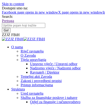
Skip to content
Dostupni smo na:
Facebook page opens in new window
X page opens in new window
I
Search:
Pretraga
ZZJZ FBiH
O nama
Riječ ravnatelja
O Zavodu
Tijela upravljanja
Upravno vijeće / Upravni odbor
Nadzorno vijeće / Nadzorni odbor
Ravnatelj / Direktor
Temeljni akti Zavoda
Zakoni i provedbeni propisi
Pristup informacijama
Struktura
Ured ravnatelja
Služba za finansijske poslove i nabave
Odjel za finansije i računovodstvo