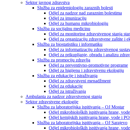
Sektor javnog zdravstva
Služba za epidemiologiju zaraznih bolesti
Odjel za nadzor nad zaraznim bolestima
Odjel za imunizaciju
Odjel za humanu mikrobiologiju
Služba za socijalnu medicinu
Odjel za monitoring zdravstvenog stanja stan
Odjel za organizaciju zdravstvene zaštite i
Služba za biostatistiku i informatiku
Odjel za informatizaciju zdravstvenog susta
Odjel za prikupljanje, obradu i analizu zdrav
Služba za promociju zdravlja
Odjel za preventivno-promotivne programe
Odjel za higijenu i zdravstvenu ekologiju
Služba za edukacije i istraživanja
Odjel za zdravstveni menadžment
Odjel za edukacije
Odjel za istraživanja
Ambulanta za nadzor zdravstvenog stanja
Sektor zdravstvene ekologije
Služba za laboratorijska ispitivanja – OJ Mostar
Odjel mikrobioloških ispitivanja hrane, vod
Odjel kemijskih ispitivanja hrane, vode i P
Služba za laboratorijska ispitivanja – OJ Sarajevo
Odjel mikrobioloških ispitivanja hrane, vod