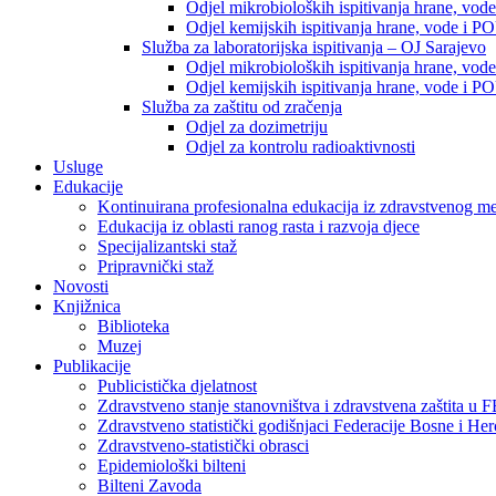
Odjel mikrobioloških ispitivanja hrane, vod
Odjel kemijskih ispitivanja hrane, vode i P
Služba za laboratorijska ispitivanja – OJ Sarajevo
Odjel mikrobioloških ispitivanja hrane, vod
Odjel kemijskih ispitivanja hrane, vode i P
Služba za zaštitu od zračenja
Odjel za dozimetriju
Odjel za kontrolu radioaktivnosti
Usluge
Edukacije
Kontinuirana profesionalna edukacija iz zdravstvenog 
Edukacija iz oblasti ranog rasta i razvoja djece
Specijalizantski staž
Pripravnički staž
Novosti
Knjižnica
Biblioteka
Muzej
Publikacije
Publicistička djelatnost
Zdravstveno stanje stanovništva i zdravstvena zaštita u 
Zdravstveno statistički godišnjaci Federacije Bosne i He
Zdravstveno-statistički obrasci
Epidemiološki bilteni
Bilteni Zavoda