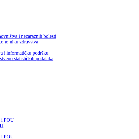
ovništva i nezaraznih bolesti
 ekonomiku zdravstva
va i informatičku podršku
stveno statističkih podataka
e i POU
OU
e i POU