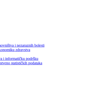
ovništva i nezaraznih bolesti
 ekonomiku zdravstva
va i informatičku podršku
stveno statističkih podataka