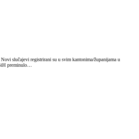
ovi slučajevi registrirani su u svim kantonima/županijama u
i BiH preminulo…