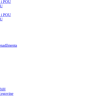
e i POU
OU
e i POU
OU
menadžmenta
FBiH
rcegovine