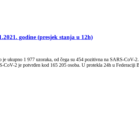
1.2021. godine (presjek stanja u 12h)
no je ukupno 1 977 uzoraka, od čega su 454 pozitivna na SARS-CoV-2. N
RS-CoV-2 je potvrđen kod 165 205 osoba. U protekla 24h u Federacij