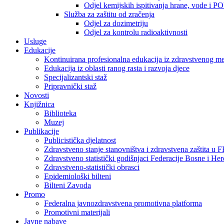
Odjel kemijskih ispitivanja hrane, vode i P
Služba za zaštitu od zračenja
Odjel za dozimetriju
Odjel za kontrolu radioaktivnosti
Usluge
Edukacije
Kontinuirana profesionalna edukacija iz zdravstvenog 
Edukacija iz oblasti ranog rasta i razvoja djece
Specijalizantski staž
Pripravnički staž
Novosti
Knjižnica
Biblioteka
Muzej
Publikacije
Publicistička djelatnost
Zdravstveno stanje stanovništva i zdravstvena zaštita u 
Zdravstveno statistički godišnjaci Federacije Bosne i He
Zdravstveno-statistički obrasci
Epidemiološki bilteni
Bilteni Zavoda
Promo
Federalna javnozdravstvena promotivna platforma
Promotivni materijali
Javne nabave