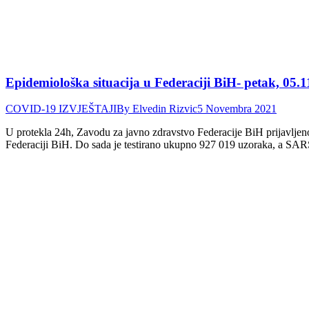
Epidemiološka situacija u Federaciji BiH- petak, 05.1
COVID-19 IZVJEŠTAJI
By
Elvedin Rizvic
5 Novembra 2021
U protekla 24h, Zavodu za javno zdravstvo Federacije BiH prijavlje
Federaciji BiH. Do sada je testirano ukupno 927 019 uzoraka, a SA