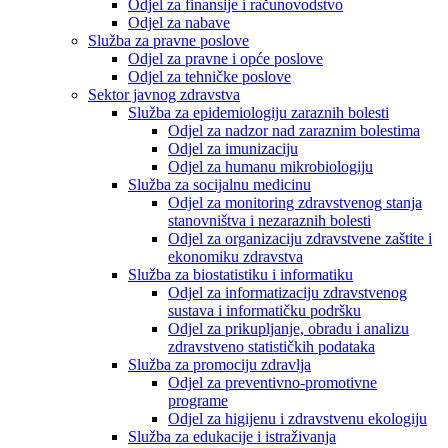
Odjel za finansije i računovodstvo
Odjel za nabave
Služba za pravne poslove
Odjel za pravne i opće poslove
Odjel za tehničke poslove
Sektor javnog zdravstva
Služba za epidemiologiju zaraznih bolesti
Odjel za nadzor nad zaraznim bolestima
Odjel za imunizaciju
Odjel za humanu mikrobiologiju
Služba za socijalnu medicinu
Odjel za monitoring zdravstvenog stanja
stanovništva i nezaraznih bolesti
Odjel za organizaciju zdravstvene zaštite i
ekonomiku zdravstva
Služba za biostatistiku i informatiku
Odjel za informatizaciju zdravstvenog
sustava i informatičku podršku
Odjel za prikupljanje, obradu i analizu
zdravstveno statističkih podataka
Služba za promociju zdravlja
Odjel za preventivno-promotivne
programe
Odjel za higijenu i zdravstvenu ekologiju
Služba za edukacije i istraživanja