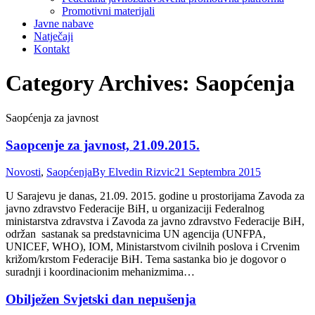
Promotivni materijali
Javne nabave
Natječaji
Kontakt
Category Archives:
Saopćenja
Saopćenja za javnost
Saopcenje za javnost, 21.09.2015.
Novosti
,
Saopćenja
By
Elvedin Rizvic
21 Septembra 2015
U Sarajevu je danas, 21.09. 2015. godine u prostorijama Zavoda za
javno zdravstvo Federacije BiH, u organizaciji Federalnog
ministarstva zdravstva i Zavoda za javno zdravstvo Federacije BiH,
održan sastanak sa predstavnicima UN agencija (UNFPA,
UNICEF, WHO), IOM, Ministarstvom civilnih poslova i Crvenim
križom/krstom Federacije BiH. Tema sastanka bio je dogovor o
suradnji i koordinacionim mehanizmima…
Obilježen Svjetski dan nepušenja