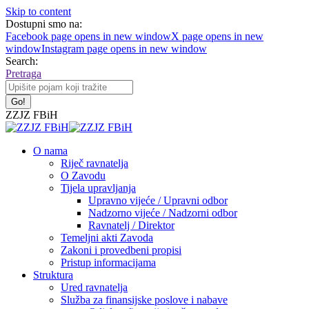
Skip to content
Dostupni smo na:
Facebook page opens in new window
X page opens in new
window
Instagram page opens in new window
Search:
Pretraga
ZZJZ FBiH
O nama
Riječ ravnatelja
O Zavodu
Tijela upravljanja
Upravno vijeće / Upravni odbor
Nadzorno vijeće / Nadzorni odbor
Ravnatelj / Direktor
Temeljni akti Zavoda
Zakoni i provedbeni propisi
Pristup informacijama
Struktura
Ured ravnatelja
Služba za finansijske poslove i nabave