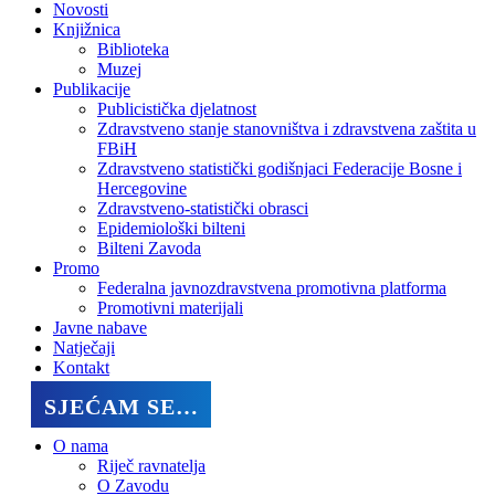
Novosti
Knjižnica
Biblioteka
Muzej
Publikacije
Publicistička djelatnost
Zdravstveno stanje stanovništva i zdravstvena zaštita u
FBiH
Zdravstveno statistički godišnjaci Federacije Bosne i
Hercegovine
Zdravstveno-statistički obrasci
Epidemiološki bilteni
Bilteni Zavoda
Promo
Federalna javnozdravstvena promotivna platforma
Promotivni materijali
Javne nabave
Natječaji
Kontakt
SJEĆAM SE…
O nama
Riječ ravnatelja
O Zavodu