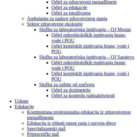
Odjel za zdravstveni menadžment
Odjel za edukacije
Odjel za istraživanja
Ambulanta za nadzor zdravstvenog stanja
Sektor zdravstvene ekologije
Služba za laboratorijska ispitivanja – OJ Mostar
Odjel mikrobioloških ispitivanja hrane,
vode i POU
Odjel kemijskih ispitivanja hrane, vode i
POU
Služba za laboratorijska ispitivanja – OJ Sarajevo
Odjel mikrobioloških ispitivanja hrane,
vode i POU
Odjel kemijskih ispitivanja hrane, vode i
POU
Služba za zaštitu od zračenja
Odjel za dozimetriju
Odjel za kontrolu radioaktivnosti
Usluge
Edukacije
Kontinuirana profesionalna edukacija iz zdravstvenog
menadžmenta
Edukacija iz oblasti ranog rasta i razvoja djece
Specijalizantski staž
Pripravnički staž