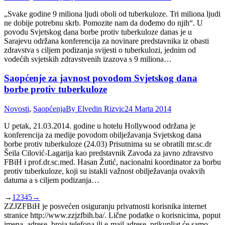
„Svake godine 9 miliona ljudi oboli od tuberkuloze. Tri miliona ljudi
ne dobije potrebnu skrb. Pomozite nam da dođemo do njih“. U
povodu Svjetskog dana borbe protiv tuberkuloze danas je u
Sarajevu održana konferencija za novinare predstavnika iz obasti
zdravstva s ciljem podizanja svijesti o tuberkulozi, jednim od
vodećih svjetskih zdravstvenih izazova s 9 miliona…
Saopćenje za javnost povodom Svjetskog dana
borbe protiv tuberkuloze
Novosti
,
Saopćenja
By
Elvedin Rizvic
24 Marta 2014
U petak, 21.03.2014. godine u hotelu Hollywood održana je
konferencija za medije povodom obilježavanja Svjetskog dana
borbe protiv tuberkuloze (24.03) Prisutnima su se obratili mr.sc.dr
Šeila Cilović-Lagarija kao predstavnik Zavoda za javno zdravstvo
FBiH i prof.dr.sc.med. Hasan Žutić, nacionalni koordinator za borbu
protiv tuberkuloze, koji su istakli važnost obilježavanja ovakvih
datuma a s ciljem podizanja…
→
1
2
3
4
5
→
ZZJZFBiH je posvećen osiguranju privatnosti korisnika internet
stranice http://www.zzjzfbih.ba/. Lične podatke o korisnicima, poput
imena, adrese, broja telefona ili e-mail adrese, prikupljat će samo