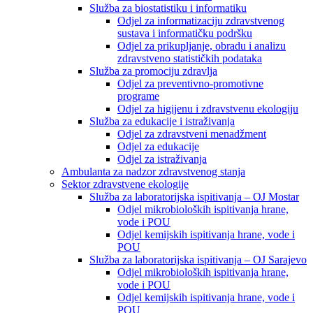
Služba za biostatistiku i informatiku
Odjel za informatizaciju zdravstvenog
sustava i informatičku podršku
Odjel za prikupljanje, obradu i analizu
zdravstveno statističkih podataka
Služba za promociju zdravlja
Odjel za preventivno-promotivne
programe
Odjel za higijenu i zdravstvenu ekologiju
Služba za edukacije i istraživanja
Odjel za zdravstveni menadžment
Odjel za edukacije
Odjel za istraživanja
Ambulanta za nadzor zdravstvenog stanja
Sektor zdravstvene ekologije
Služba za laboratorijska ispitivanja – OJ Mostar
Odjel mikrobioloških ispitivanja hrane,
vode i POU
Odjel kemijskih ispitivanja hrane, vode i
POU
Služba za laboratorijska ispitivanja – OJ Sarajevo
Odjel mikrobioloških ispitivanja hrane,
vode i POU
Odjel kemijskih ispitivanja hrane, vode i
POU