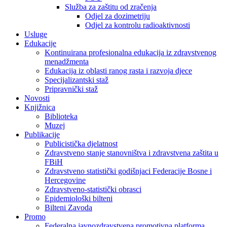
Služba za zaštitu od zračenja
Odjel za dozimetriju
Odjel za kontrolu radioaktivnosti
Usluge
Edukacije
Kontinuirana profesionalna edukacija iz zdravstvenog
menadžmenta
Edukacija iz oblasti ranog rasta i razvoja djece
Specijalizantski staž
Pripravnički staž
Novosti
Knjižnica
Biblioteka
Muzej
Publikacije
Publicistička djelatnost
Zdravstveno stanje stanovništva i zdravstvena zaštita u
FBiH
Zdravstveno statistički godišnjaci Federacije Bosne i
Hercegovine
Zdravstveno-statistički obrasci
Epidemiološki bilteni
Bilteni Zavoda
Promo
Federalna javnozdravstvena promotivna platforma