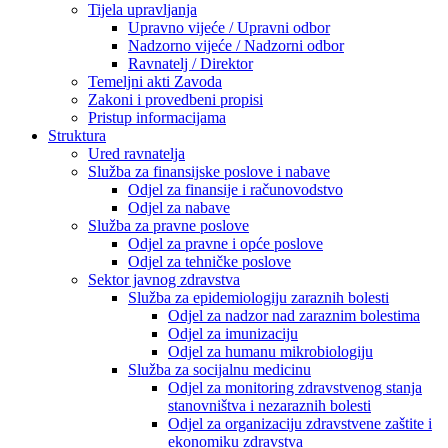
Tijela upravljanja
Upravno vijeće / Upravni odbor
Nadzorno vijeće / Nadzorni odbor
Ravnatelj / Direktor
Temeljni akti Zavoda
Zakoni i provedbeni propisi
Pristup informacijama
Struktura
Ured ravnatelja
Služba za finansijske poslove i nabave
Odjel za finansije i računovodstvo
Odjel za nabave
Služba za pravne poslove
Odjel za pravne i opće poslove
Odjel za tehničke poslove
Sektor javnog zdravstva
Služba za epidemiologiju zaraznih bolesti
Odjel za nadzor nad zaraznim bolestima
Odjel za imunizaciju
Odjel za humanu mikrobiologiju
Služba za socijalnu medicinu
Odjel za monitoring zdravstvenog stanja
stanovništva i nezaraznih bolesti
Odjel za organizaciju zdravstvene zaštite i
ekonomiku zdravstva