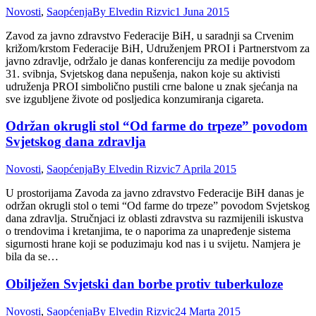
Novosti
,
Saopćenja
By
Elvedin Rizvic
1 Juna 2015
Zavod za javno zdravstvo Federacije BiH, u saradnji sa Crvenim
križom/krstom Federacije BiH, Udruženjem PROI i Partnerstvom za
javno zdravlje, održalo je danas konferenciju za medije povodom
31. svibnja, Svjetskog dana nepušenja, nakon koje su aktivisti
udruženja PROI simbolično pustili crne balone u znak sjećanja na
sve izgubljene živote od posljedica konzumiranja cigareta.
Održan okrugli stol “Od farme do trpeze” povodom
Svjetskog dana zdravlja
Novosti
,
Saopćenja
By
Elvedin Rizvic
7 Aprila 2015
U prostorijama Zavoda za javno zdravstvo Federacije BiH danas je
održan okrugli stol o temi “Od farme do trpeze” povodom Svjetskog
dana zdravlja. Stručnjaci iz oblasti zdravstva su razmijenili iskustva
o trendovima i kretanjima, te o naporima za unapređenje sistema
sigurnosti hrane koji se poduzimaju kod nas i u svijetu. Namjera je
bila da se…
Obilježen Svjetski dan borbe protiv tuberkuloze
Novosti
,
Saopćenja
By
Elvedin Rizvic
24 Marta 2015