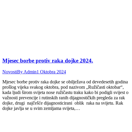
Mjesec borbe protiv raka dojke 2024.
Novosti
By
Admin
1 Oktobra 2024
Mjesec borbe protiv raka dojke se obilježava od devedesetih godina
prošlog vijeka svakog oktobra, pod nazivom „Ružičasti oktobar“,
kada ljudi širom svijeta nose ružičastu traku kako bi podigli svijest o
važnosti prevencije i rutinskih ranih dijagnostičkih pregleda za rak
dojke, drugi najčešće dijagnosticirani oblik raka na svijetu. Rak
dojke javlja se u svim zemljama svijeta,…