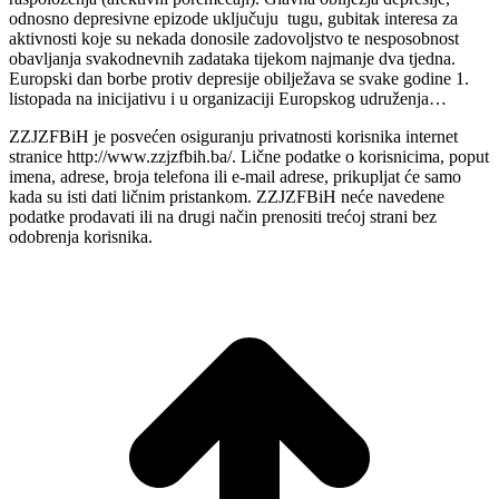
odnosno depresivne epizode uključuju tugu, gubitak interesa za
aktivnosti koje su nekada donosile zadovoljstvo te nesposobnost
obavljanja svakodnevnih zadataka tijekom najmanje dva tjedna.
Europski dan borbe protiv depresije obilježava se svake godine 1.
listopada na inicijativu i u organizaciji Europskog udruženja…
ZZJZFBiH je posvećen osiguranju privatnosti korisnika internet
stranice http://www.zzjzfbih.ba/. Lične podatke o korisnicima, poput
imena, adrese, broja telefona ili e-mail adrese, prikupljat će samo
kada su isti dati ličnim pristankom. ZZJZFBiH neće navedene
podatke prodavati ili na drugi način prenositi trećoj strani bez
odobrenja korisnika.