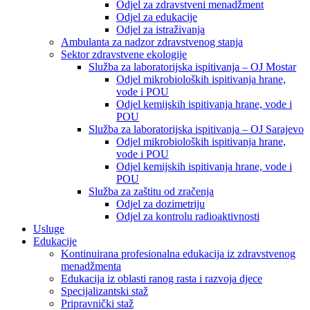
Odjel za zdravstveni menadžment
Odjel za edukacije
Odjel za istraživanja
Ambulanta za nadzor zdravstvenog stanja
Sektor zdravstvene ekologije
Služba za laboratorijska ispitivanja – OJ Mostar
Odjel mikrobioloških ispitivanja hrane,
vode i POU
Odjel kemijskih ispitivanja hrane, vode i
POU
Služba za laboratorijska ispitivanja – OJ Sarajevo
Odjel mikrobioloških ispitivanja hrane,
vode i POU
Odjel kemijskih ispitivanja hrane, vode i
POU
Služba za zaštitu od zračenja
Odjel za dozimetriju
Odjel za kontrolu radioaktivnosti
Usluge
Edukacije
Kontinuirana profesionalna edukacija iz zdravstvenog
menadžmenta
Edukacija iz oblasti ranog rasta i razvoja djece
Specijalizantski staž
Pripravnički staž