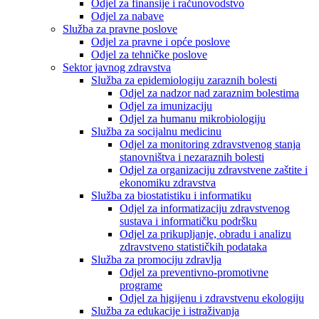
Odjel za finansije i računovodstvo
Odjel za nabave
Služba za pravne poslove
Odjel za pravne i opće poslove
Odjel za tehničke poslove
Sektor javnog zdravstva
Služba za epidemiologiju zaraznih bolesti
Odjel za nadzor nad zaraznim bolestima
Odjel za imunizaciju
Odjel za humanu mikrobiologiju
Služba za socijalnu medicinu
Odjel za monitoring zdravstvenog stanja
stanovništva i nezaraznih bolesti
Odjel za organizaciju zdravstvene zaštite i
ekonomiku zdravstva
Služba za biostatistiku i informatiku
Odjel za informatizaciju zdravstvenog
sustava i informatičku podršku
Odjel za prikupljanje, obradu i analizu
zdravstveno statističkih podataka
Služba za promociju zdravlja
Odjel za preventivno-promotivne
programe
Odjel za higijenu i zdravstvenu ekologiju
Služba za edukacije i istraživanja