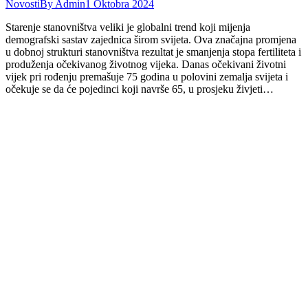
Novosti
By
Admin
1 Oktobra 2024
Starenje stanovništva veliki je globalni trend koji mijenja
demografski sastav zajednica širom svijeta. Ova značajna promjena
u dobnoj strukturi stanovništva rezultat je smanjenja stopa fertiliteta i
produženja očekivanog životnog vijeka. Danas očekivani životni
vijek pri rođenju premašuje 75 godina u polovini zemalja svijeta i
očekuje se da će pojedinci koji navrše 65, u prosjeku živjeti…