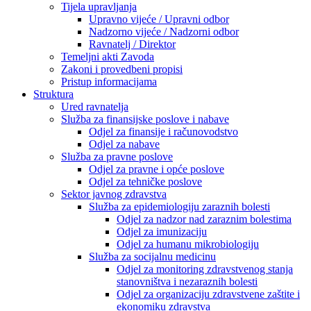
Tijela upravljanja
Upravno vijeće / Upravni odbor
Nadzorno vijeće / Nadzorni odbor
Ravnatelj / Direktor
Temeljni akti Zavoda
Zakoni i provedbeni propisi
Pristup informacijama
Struktura
Ured ravnatelja
Služba za finansijske poslove i nabave
Odjel za finansije i računovodstvo
Odjel za nabave
Služba za pravne poslove
Odjel za pravne i opće poslove
Odjel za tehničke poslove
Sektor javnog zdravstva
Služba za epidemiologiju zaraznih bolesti
Odjel za nadzor nad zaraznim bolestima
Odjel za imunizaciju
Odjel za humanu mikrobiologiju
Služba za socijalnu medicinu
Odjel za monitoring zdravstvenog stanja
stanovništva i nezaraznih bolesti
Odjel za organizaciju zdravstvene zaštite i
ekonomiku zdravstva