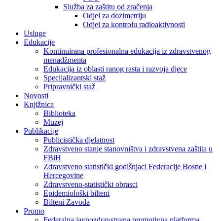
Služba za zaštitu od zračenja
Odjel za dozimetriju
Odjel za kontrolu radioaktivnosti
Usluge
Edukacije
Kontinuirana profesionalna edukacija iz zdravstvenog
menadžmenta
Edukacija iz oblasti ranog rasta i razvoja djece
Specijalizantski staž
Pripravnički staž
Novosti
Knjižnica
Biblioteka
Muzej
Publikacije
Publicistička djelatnost
Zdravstveno stanje stanovništva i zdravstvena zaštita u
FBiH
Zdravstveno statistički godišnjaci Federacije Bosne i
Hercegovine
Zdravstveno-statistički obrasci
Epidemiološki bilteni
Bilteni Zavoda
Promo
Federalna javnozdravstvena promotivna platforma