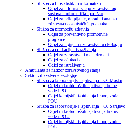
Služba za biostatistiku i informatiku
Odjel za informatizaciju zdravstvenog
sustava i informatičku podršku
Odjel za prikupljanje, obradu i analizu
zdravstveno statističkih podataka
Služba za promociju zdravlja
Odjel za preventivno-promotivne
programe
Odjel za higijenu i zdravstvenu ekologiju
Služba za edukacije i istraživanja
Odjel za zdravstveni menadžment
Odjel za edukacije
Odjel za istraživanja
Ambulanta za nadzor zdravstvenog stanja
Sektor zdravstvene ekologije
Služba za laboratorijska ispitivanja – OJ Mostar
Odjel mikrobioloških ispitivanja hrane,
vode i POU
Odjel kemijskih ispitivanja hrane, vode i
POU
Služba za laboratorijska ispitivanja – OJ Sarajevo
Odjel mikrobioloških ispitivanja hrane,
vode i POU
Odjel kemijskih ispitivanja hrane, vode i
POU