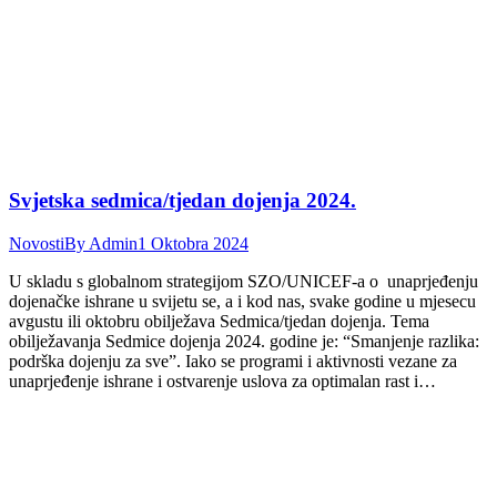
Svjetska sedmica/tjedan dojenja 2024.
Novosti
By
Admin
1 Oktobra 2024
U skladu s globalnom strategijom SZO/UNICEF-a o unaprjeđenju
dojenačke ishrane u svijetu se, a i kod nas, svake godine u mjesecu
avgustu ili oktobru obilježava Sedmica/tjedan dojenja. Tema
obilježavanja Sedmice dojenja 2024. godine je: “Smanjenje razlika:
podrška dojenju za sve”. Iako se programi i aktivnosti vezane za
unaprjeđenje ishrane i ostvarenje uslova za optimalan rast i…