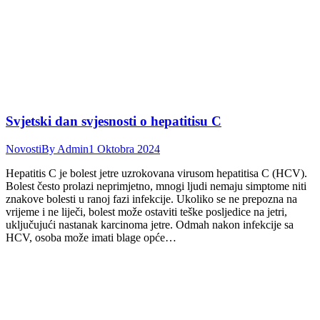
Svjetski dan svjesnosti o hepatitisu C
Novosti
By
Admin
1 Oktobra 2024
Hepatitis C je bolest jetre uzrokovana virusom hepatitisa C (HCV).
Bolest često prolazi neprimjetno, mnogi ljudi nemaju simptome niti
znakove bolesti u ranoj fazi infekcije. Ukoliko se ne prepozna na
vrijeme i ne liječi, bolest može ostaviti teške posljedice na jetri,
uključujući nastanak karcinoma jetre. Odmah nakon infekcije sa
HCV, osoba može imati blage opće…