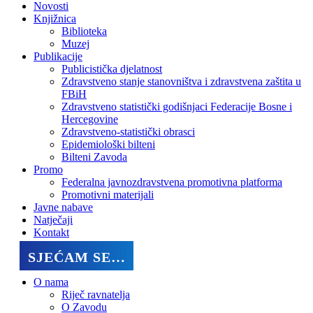
Novosti
Knjižnica
Biblioteka
Muzej
Publikacije
Publicistička djelatnost
Zdravstveno stanje stanovništva i zdravstvena zaštita u
FBiH
Zdravstveno statistički godišnjaci Federacije Bosne i
Hercegovine
Zdravstveno-statistički obrasci
Epidemiološki bilteni
Bilteni Zavoda
Promo
Federalna javnozdravstvena promotivna platforma
Promotivni materijali
Javne nabave
Natječaji
Kontakt
SJEĆAM SE…
O nama
Riječ ravnatelja
O Zavodu