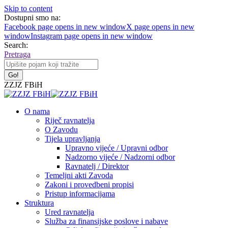
Skip to content
Dostupni smo na:
Facebook page opens in new window
X page opens in new
window
Instagram page opens in new window
Search:
Pretraga
ZZJZ FBiH
O nama
Riječ ravnatelja
O Zavodu
Tijela upravljanja
Upravno vijeće / Upravni odbor
Nadzorno vijeće / Nadzorni odbor
Ravnatelj / Direktor
Temeljni akti Zavoda
Zakoni i provedbeni propisi
Pristup informacijama
Struktura
Ured ravnatelja
Služba za finansijske poslove i nabave