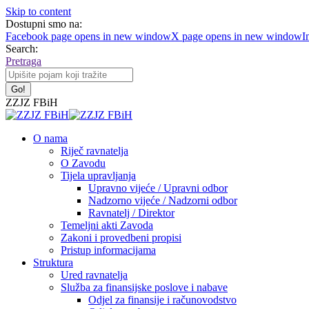
Skip to content
Dostupni smo na:
Facebook page opens in new window
X page opens in new window
I
Search:
Pretraga
ZZJZ FBiH
O nama
Riječ ravnatelja
O Zavodu
Tijela upravljanja
Upravno vijeće / Upravni odbor
Nadzorno vijeće / Nadzorni odbor
Ravnatelj / Direktor
Temeljni akti Zavoda
Zakoni i provedbeni propisi
Pristup informacijama
Struktura
Ured ravnatelja
Služba za finansijske poslove i nabave
Odjel za finansije i računovodstvo