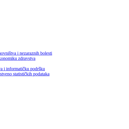
ovništva i nezaraznih bolesti
 ekonomiku zdravstva
va i informatičku podršku
stveno statističkih podataka