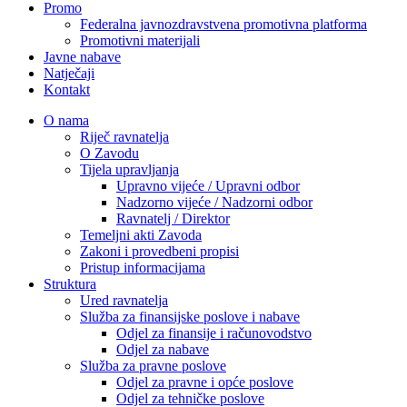
Promo
Federalna javnozdravstvena promotivna platforma
Promotivni materijali
Javne nabave
Natječaji
Kontakt
O nama
Riječ ravnatelja
O Zavodu
Tijela upravljanja
Upravno vijeće / Upravni odbor
Nadzorno vijeće / Nadzorni odbor
Ravnatelj / Direktor
Temeljni akti Zavoda
Zakoni i provedbeni propisi
Pristup informacijama
Struktura
Ured ravnatelja
Služba za finansijske poslove i nabave
Odjel za finansije i računovodstvo
Odjel za nabave
Služba za pravne poslove
Odjel za pravne i opće poslove
Odjel za tehničke poslove