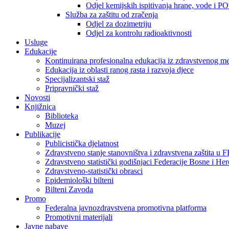
Odjel kemijskih ispitivanja hrane, vode i P
Služba za zaštitu od zračenja
Odjel za dozimetriju
Odjel za kontrolu radioaktivnosti
Usluge
Edukacije
Kontinuirana profesionalna edukacija iz zdravstvenog 
Edukacija iz oblasti ranog rasta i razvoja djece
Specijalizantski staž
Pripravnički staž
Novosti
Knjižnica
Biblioteka
Muzej
Publikacije
Publicistička djelatnost
Zdravstveno stanje stanovništva i zdravstvena zaštita u 
Zdravstveno statistički godišnjaci Federacije Bosne i He
Zdravstveno-statistički obrasci
Epidemiološki bilteni
Bilteni Zavoda
Promo
Federalna javnozdravstvena promotivna platforma
Promotivni materijali
Javne nabave