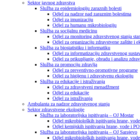
Sektor javnog zdravstva
Služba za epidemiologiju zaraznih bolesti
Odjel za nadzor nad zaraznim bolestima
Odjel za imunizaciju
Odjel za humanu mikrobiologiju
Služba za socijalnu medicinu
Odjel za monitoring zdravstvenog stanja stan
Odjel za organizaciju zdravstvene zaštite i
Služba za biostatistiku i informatiku
Odjel za informatizaciju zdravstvenog susta
Odjel za prikupljanje, obradu i analizu zdrav
Služba za promociju zdravlja
Odjel za preventivno-promotivne programe
Odjel za higijenu i zdravstvenu ekologiju
Služba za edukacije i istraživanja
Odjel za zdravstveni menadžment
Odjel za edukacije
Odjel za istraživanja
Ambulanta za nadzor zdravstvenog stanja
Sektor zdravstvene ekologije
Služba za laboratorijska ispitivanja – OJ Mostar
Odjel mikrobioloških ispitivanja hrane, vod
Odjel kemijskih ispitivanja hrane, vode i P
Služba za laboratorijska ispitivanja – OJ Sarajevo
Odjel mikrobioloških ispitivanja hrane, vod