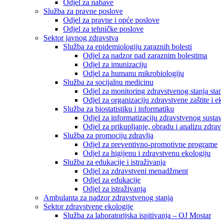
Odjel za nabave
Služba za pravne poslove
Odjel za pravne i opće poslove
Odjel za tehničke poslove
Sektor javnog zdravstva
Služba za epidemiologiju zaraznih bolesti
Odjel za nadzor nad zaraznim bolestima
Odjel za imunizaciju
Odjel za humanu mikrobiologiju
Služba za socijalnu medicinu
Odjel za monitoring zdravstvenog stanja stan
Odjel za organizaciju zdravstvene zaštite i
Služba za biostatistiku i informatiku
Odjel za informatizaciju zdravstvenog susta
Odjel za prikupljanje, obradu i analizu zdrav
Služba za promociju zdravlja
Odjel za preventivno-promotivne programe
Odjel za higijenu i zdravstvenu ekologiju
Služba za edukacije i istraživanja
Odjel za zdravstveni menadžment
Odjel za edukacije
Odjel za istraživanja
Ambulanta za nadzor zdravstvenog stanja
Sektor zdravstvene ekologije
Služba za laboratorijska ispitivanja – OJ Mostar