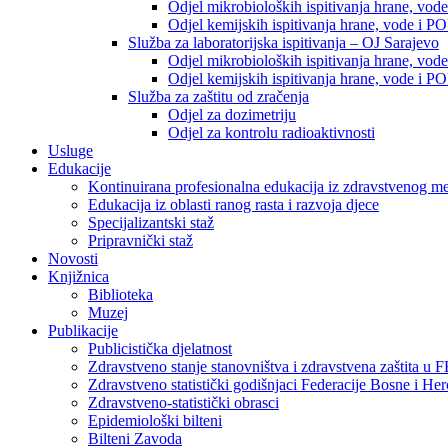
Odjel mikrobioloških ispitivanja hrane, vod
Odjel kemijskih ispitivanja hrane, vode i P
Služba za laboratorijska ispitivanja – OJ Sarajevo
Odjel mikrobioloških ispitivanja hrane, vod
Odjel kemijskih ispitivanja hrane, vode i P
Služba za zaštitu od zračenja
Odjel za dozimetriju
Odjel za kontrolu radioaktivnosti
Usluge
Edukacije
Kontinuirana profesionalna edukacija iz zdravstvenog 
Edukacija iz oblasti ranog rasta i razvoja djece
Specijalizantski staž
Pripravnički staž
Novosti
Knjižnica
Biblioteka
Muzej
Publikacije
Publicistička djelatnost
Zdravstveno stanje stanovništva i zdravstvena zaštita u 
Zdravstveno statistički godišnjaci Federacije Bosne i He
Zdravstveno-statistički obrasci
Epidemiološki bilteni
Bilteni Zavoda