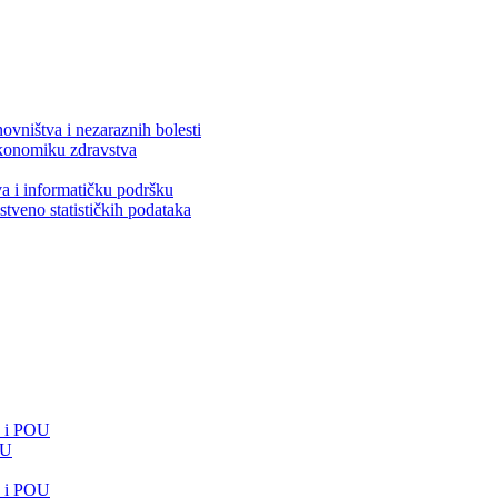
ovništva i nezaraznih bolesti
 ekonomiku zdravstva
va i informatičku podršku
stveno statističkih podataka
e i POU
OU
e i POU