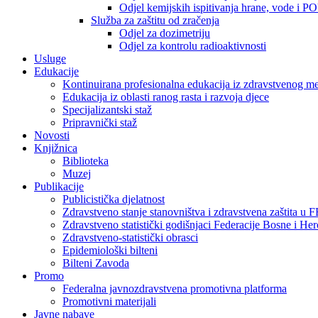
Odjel kemijskih ispitivanja hrane, vode i P
Služba za zaštitu od zračenja
Odjel za dozimetriju
Odjel za kontrolu radioaktivnosti
Usluge
Edukacije
Kontinuirana profesionalna edukacija iz zdravstvenog 
Edukacija iz oblasti ranog rasta i razvoja djece
Specijalizantski staž
Pripravnički staž
Novosti
Knjižnica
Biblioteka
Muzej
Publikacije
Publicistička djelatnost
Zdravstveno stanje stanovništva i zdravstvena zaštita u 
Zdravstveno statistički godišnjaci Federacije Bosne i He
Zdravstveno-statistički obrasci
Epidemiološki bilteni
Bilteni Zavoda
Promo
Federalna javnozdravstvena promotivna platforma
Promotivni materijali
Javne nabave