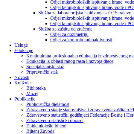
Odjel mikrobioloških ispitivanja hrane, vod
Odjel kemijskih ispitivanja hrane, vode i P
Služba za laboratorijska ispitivanja – OJ Sarajevo
Odjel mikrobioloških ispitivanja hrane, vod
Odjel kemijskih ispitivanja hrane, vode i P
Služba za zaštitu od zračenja
Odjel za dozimetriju
Odjel za kontrolu radioaktivnosti
Usluge
Edukacije
Kontinuirana profesionalna edukacija iz zdravstvenog 
Edukacija iz oblasti ranog rasta i razvoja djece
Specijalizantski staž
Pripravnički staž
Novosti
Knjižnica
Biblioteka
Muzej
Publikacije
Publicistička djelatnost
Zdravstveno stanje stanovništva i zdravstvena zaštita u 
Zdravstveno statistički godišnjaci Federacije Bosne i He
Zdravstveno-statistički obrasci
Epidemiološki bilteni
Bilteni Zavoda