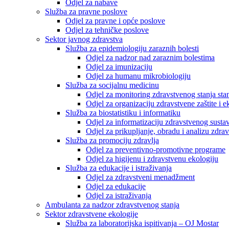
Odjel za nabave
Služba za pravne poslove
Odjel za pravne i opće poslove
Odjel za tehničke poslove
Sektor javnog zdravstva
Služba za epidemiologiju zaraznih bolesti
Odjel za nadzor nad zaraznim bolestima
Odjel za imunizaciju
Odjel za humanu mikrobiologiju
Služba za socijalnu medicinu
Odjel za monitoring zdravstvenog stanja stan
Odjel za organizaciju zdravstvene zaštite i
Služba za biostatistiku i informatiku
Odjel za informatizaciju zdravstvenog susta
Odjel za prikupljanje, obradu i analizu zdrav
Služba za promociju zdravlja
Odjel za preventivno-promotivne programe
Odjel za higijenu i zdravstvenu ekologiju
Služba za edukacije i istraživanja
Odjel za zdravstveni menadžment
Odjel za edukacije
Odjel za istraživanja
Ambulanta za nadzor zdravstvenog stanja
Sektor zdravstvene ekologije
Služba za laboratorijska ispitivanja – OJ Mostar