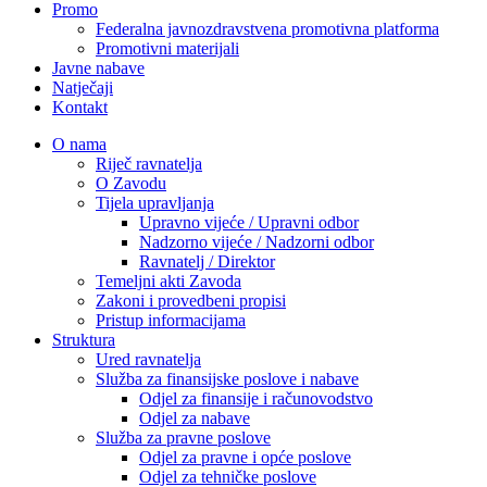
Promo
Federalna javnozdravstvena promotivna platforma
Promotivni materijali
Javne nabave
Natječaji
Kontakt
O nama
Riječ ravnatelja
O Zavodu
Tijela upravljanja
Upravno vijeće / Upravni odbor
Nadzorno vijeće / Nadzorni odbor
Ravnatelj / Direktor
Temeljni akti Zavoda
Zakoni i provedbeni propisi
Pristup informacijama
Struktura
Ured ravnatelja
Služba za finansijske poslove i nabave
Odjel za finansije i računovodstvo
Odjel za nabave
Služba za pravne poslove
Odjel za pravne i opće poslove
Odjel za tehničke poslove