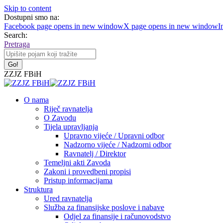
Skip to content
Dostupni smo na:
Facebook page opens in new window
X page opens in new window
I
Search:
Pretraga
ZZJZ FBiH
O nama
Riječ ravnatelja
O Zavodu
Tijela upravljanja
Upravno vijeće / Upravni odbor
Nadzorno vijeće / Nadzorni odbor
Ravnatelj / Direktor
Temeljni akti Zavoda
Zakoni i provedbeni propisi
Pristup informacijama
Struktura
Ured ravnatelja
Služba za finansijske poslove i nabave
Odjel za finansije i računovodstvo