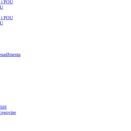
e i POU
OU
e i POU
OU
menadžmenta
FBiH
rcegovine