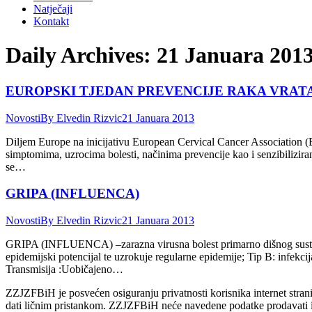
Natječaji
Kontakt
Daily Archives:
21 Januara 201
EUROPSKI TJEDAN PREVENCIJE RAKA VRAT
Novosti
By
Elvedin Rizvic
21 Januara 2013
Diljem Europe na inicijativu European Cervical Cancer Association (EC
simptomima, uzrocima bolesti, načinima prevencije kao i senzibiliziran
se…
GRIPA (INFLUENCA)
Novosti
By
Elvedin Rizvic
21 Januara 2013
GRIPA (INFLUENCA) –zarazna virusna bolest primarno dišnog sustava, k
epidemijski potencijal te uzrokuje regularne epidemije; Tip B: infek
Transmisija :Uobičajeno…
ZZJZFBiH je posvećen osiguranju privatnosti korisnika internet stranic
dati ličnim pristankom. ZZJZFBiH neće navedene podatke prodavati ili 