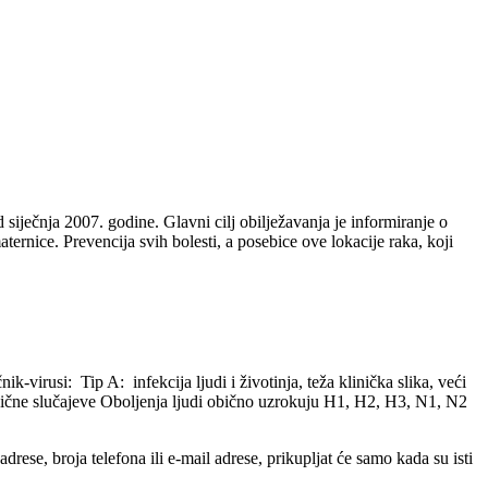
iječnja 2007. godine. Glavni cilj obilježavanja je informiranje o
ernice. Prevencija svih bolesti, a posebice ove lokacije raka, koji
rusi: Tip A: infekcija ljudi i životinja, teža klinička slika, veći
radične slučajeve Oboljenja ljudi obično uzrokuju H1, H2, H3, N1, N2
ese, broja telefona ili e-mail adrese, prikupljat će samo kada su isti