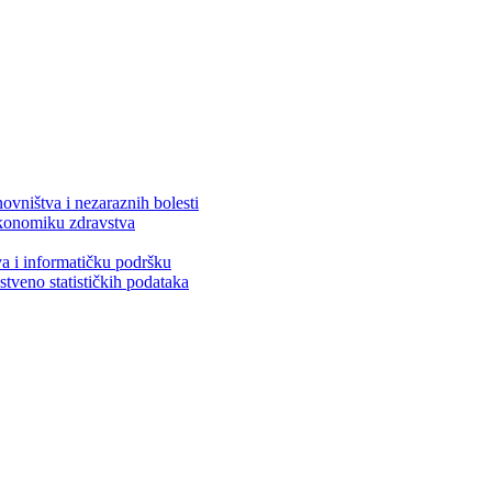
ovništva i nezaraznih bolesti
 ekonomiku zdravstva
va i informatičku podršku
stveno statističkih podataka