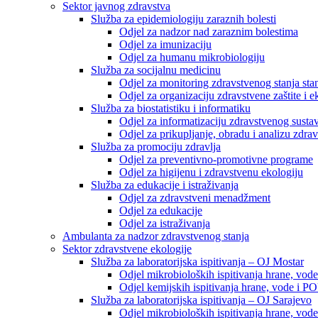
Sektor javnog zdravstva
Služba za epidemiologiju zaraznih bolesti
Odjel za nadzor nad zaraznim bolestima
Odjel za imunizaciju
Odjel za humanu mikrobiologiju
Služba za socijalnu medicinu
Odjel za monitoring zdravstvenog stanja stan
Odjel za organizaciju zdravstvene zaštite i
Služba za biostatistiku i informatiku
Odjel za informatizaciju zdravstvenog susta
Odjel za prikupljanje, obradu i analizu zdrav
Služba za promociju zdravlja
Odjel za preventivno-promotivne programe
Odjel za higijenu i zdravstvenu ekologiju
Služba za edukacije i istraživanja
Odjel za zdravstveni menadžment
Odjel za edukacije
Odjel za istraživanja
Ambulanta za nadzor zdravstvenog stanja
Sektor zdravstvene ekologije
Služba za laboratorijska ispitivanja – OJ Mostar
Odjel mikrobioloških ispitivanja hrane, vod
Odjel kemijskih ispitivanja hrane, vode i P
Služba za laboratorijska ispitivanja – OJ Sarajevo
Odjel mikrobioloških ispitivanja hrane, vod