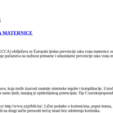
3
A MATERNICE
CA) obilježava se Europski tjedan prevencije raka vrata maternice od s
je pučanstva na nužnost primarne i sekundarne prevencije raka vrata mat
oja može izazvati znatnije sistemske tegobe i komplikacije. Uzročnik-vi
cija samo ljudi, manjeg je epidemijskog potencijala; Tip C:uzrokujespo
e http://www.zzjzfbih.ba/. Lične podatke o korisnicima, poput imena, adr
na drugi način prenositi trećoj strani bez odobrenja korisnika.