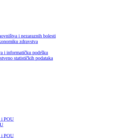
ovništva i nezaraznih bolesti
 ekonomiku zdravstva
va i informatičku podršku
stveno statističkih podataka
e i POU
OU
e i POU