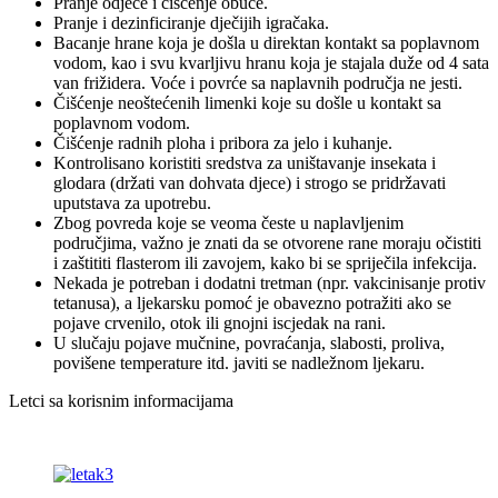
Pranje odjeće i čišćenje obuće.
Pranje i dezinficiranje dječijih igračaka.
Bacanje hrane koja je došla u direktan kontakt sa poplavnom
vodom, kao i svu kvarljivu hranu koja je stajala duže od 4 sata
van frižidera. Voće i povrće sa naplavnih područja ne jesti.
Čišćenje neoštećenih limenki koje su došle u kontakt sa
poplavnom vodom.
Čišćenje radnih ploha i pribora za jelo i kuhanje.
Kontrolisano koristiti sredstva za uništavanje insekata i
glodara (držati van dohvata djece) i strogo se pridržavati
uputstava za upotrebu.
Zbog povreda koje se veoma česte u naplavljenim
područjima, važno je znati da se otvorene rane moraju očistiti
i zaštititi flasterom ili zavojem, kako bi se spriječila infekcija.
Nekada je potreban i dodatni tretman (npr. vakcinisanje protiv
tetanusa), a ljekarsku pomoć je obavezno potražiti ako se
pojave crvenilo, otok ili gnojni iscjedak na rani.
U slučaju pojave mučnine, povraćanja, slabosti, proliva,
povišene temperature itd. javiti se nadležnom ljekaru.
Letci sa korisnim informacijama