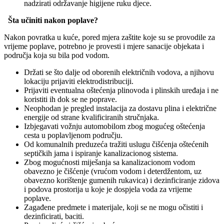
nadzirati održavanje higijene ruku djece.
Šta učiniti nakon poplave?
Nakon povratka u kuće, pored mjera zaštite koje su se provodile za
vrijeme poplave, potrebno je provesti i mjere sanacije objekata i
područja koja su bila pod vodom.
Držati se što dalje od oborenih električnih vodova, a njihovu
lokaciju prijaviti elektrodistribuciji.
Prijaviti eventualna oštećenja plinovoda i plinskih uređaja i ne
koristiti ih dok se ne poprave.
Neophodan je pregled instalacija za dostavu plina i električne
energije od strane kvalificiranih stručnjaka.
Izbjegavati vožnju automobilom zbog mogućeg oštećenja
cesta u poplavljenom području.
Od komunalnih preduzeća tražiti uslugu čišćenja oštećenih
septičkih jama i ispiranje kanalizacionog sistema.
Zbog mogućnosti miješanja sa kanalizacionom vodom
obavezno je čišćenje (vrućom vodom i deterdžentom, uz
obavezno korištenje gumenih rukavica) i dezinficiranje zidova
i podova prostorija u koje je dospjela voda za vrijeme
poplave.
Zagađene predmete i materijale, koji se ne mogu očistiti i
dezinficirati, baciti.