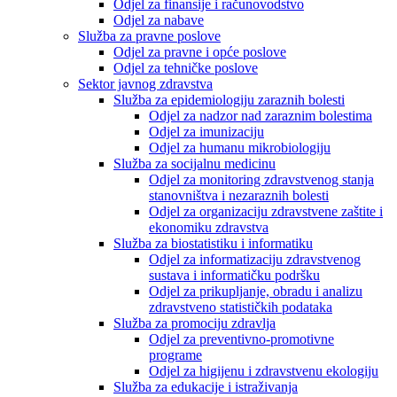
Odjel za finansije i računovodstvo
Odjel za nabave
Služba za pravne poslove
Odjel za pravne i opće poslove
Odjel za tehničke poslove
Sektor javnog zdravstva
Služba za epidemiologiju zaraznih bolesti
Odjel za nadzor nad zaraznim bolestima
Odjel za imunizaciju
Odjel za humanu mikrobiologiju
Služba za socijalnu medicinu
Odjel za monitoring zdravstvenog stanja
stanovništva i nezaraznih bolesti
Odjel za organizaciju zdravstvene zaštite i
ekonomiku zdravstva
Služba za biostatistiku i informatiku
Odjel za informatizaciju zdravstvenog
sustava i informatičku podršku
Odjel za prikupljanje, obradu i analizu
zdravstveno statističkih podataka
Služba za promociju zdravlja
Odjel za preventivno-promotivne
programe
Odjel za higijenu i zdravstvenu ekologiju
Služba za edukacije i istraživanja