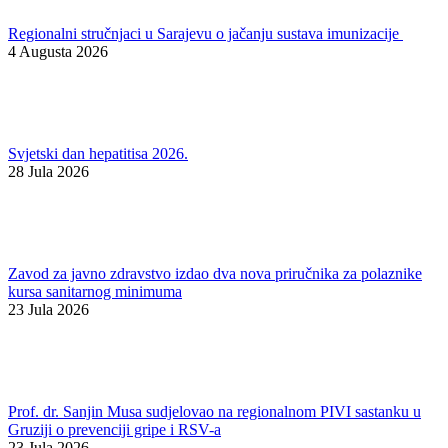
Regionalni stručnjaci u Sarajevu o jačanju sustava imunizacije
4 Augusta 2026
Svjetski dan hepatitisa 2026.
28 Jula 2026
Zavod za javno zdravstvo izdao dva nova priručnika za polaznike
kursa sanitarnog minimuma
23 Jula 2026
Prof. dr. Sanjin Musa sudjelovao na regionalnom PIVI sastanku u
Gruziji o prevenciji gripe i RSV-a
23 Jula 2026