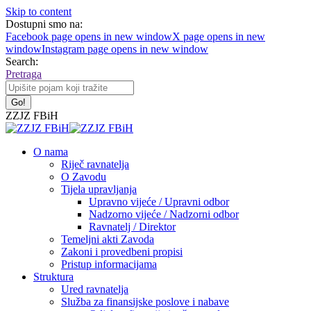
Skip to content
Dostupni smo na:
Facebook page opens in new window
X page opens in new
window
Instagram page opens in new window
Search:
Pretraga
ZZJZ FBiH
O nama
Riječ ravnatelja
O Zavodu
Tijela upravljanja
Upravno vijeće / Upravni odbor
Nadzorno vijeće / Nadzorni odbor
Ravnatelj / Direktor
Temeljni akti Zavoda
Zakoni i provedbeni propisi
Pristup informacijama
Struktura
Ured ravnatelja
Služba za finansijske poslove i nabave