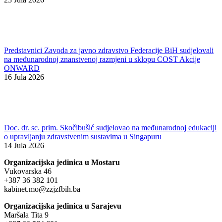
Predstavnici Zavoda za javno zdravstvo Federacije BiH sudjelovali
na međunarodnoj znanstvenoj razmjeni u sklopu COST Akcije
ONWARD
16 Jula 2026
Doc. dr. sc. prim. Skočibušić sudjelovao na međunarodnoj edukaciji
o upravljanju zdravstvenim sustavima u Singapuru
14 Jula 2026
Organizacijska jedinica u Mostaru
Vukovarska 46
+387 36 382 101
kabinet.mo@zzjzfbih.ba
Organizacijska jedinica u Sarajevu
Maršala Tita 9