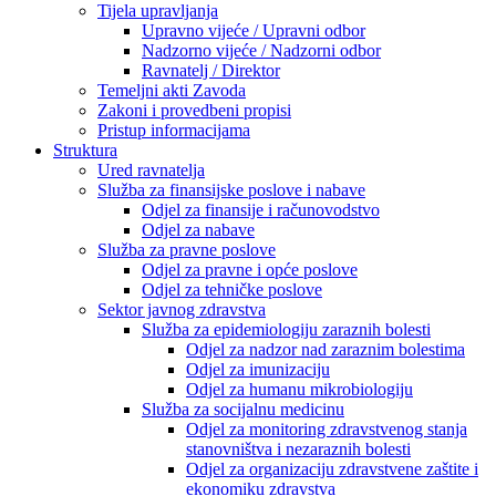
Tijela upravljanja
Upravno vijeće / Upravni odbor
Nadzorno vijeće / Nadzorni odbor
Ravnatelj / Direktor
Temeljni akti Zavoda
Zakoni i provedbeni propisi
Pristup informacijama
Struktura
Ured ravnatelja
Služba za finansijske poslove i nabave
Odjel za finansije i računovodstvo
Odjel za nabave
Služba za pravne poslove
Odjel za pravne i opće poslove
Odjel za tehničke poslove
Sektor javnog zdravstva
Služba za epidemiologiju zaraznih bolesti
Odjel za nadzor nad zaraznim bolestima
Odjel za imunizaciju
Odjel za humanu mikrobiologiju
Služba za socijalnu medicinu
Odjel za monitoring zdravstvenog stanja
stanovništva i nezaraznih bolesti
Odjel za organizaciju zdravstvene zaštite i
ekonomiku zdravstva