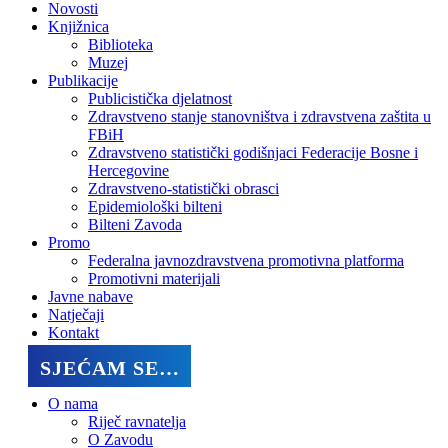
Novosti
Knjižnica
Biblioteka
Muzej
Publikacije
Publicistička djelatnost
Zdravstveno stanje stanovništva i zdravstvena zaštita u
FBiH
Zdravstveno statistički godišnjaci Federacije Bosne i
Hercegovine
Zdravstveno-statistički obrasci
Epidemiološki bilteni
Bilteni Zavoda
Promo
Federalna javnozdravstvena promotivna platforma
Promotivni materijali
Javne nabave
Natječaji
Kontakt
SJEĆAM SE…
O nama
Riječ ravnatelja
O Zavodu