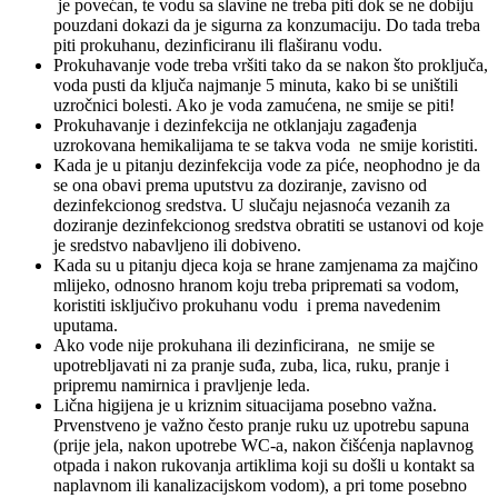
je povećan, te vodu sa slavine ne treba piti dok se ne dobiju
pouzdani dokazi da je sigurna za konzumaciju. Do tada treba
piti prokuhanu, dezinficiranu ili flaširanu vodu.
Prokuhavanje vode treba vršiti tako da se nakon što proključa,
voda pusti da ključa najmanje 5 minuta, kako bi se uništili
uzročnici bolesti. Ako je voda zamućena, ne smije se piti!
Prokuhavanje i dezinfekcija ne otklanjaju zagađenja
uzrokovana hemikalijama te se takva voda ne smije koristiti.
Kada je u pitanju dezinfekcija vode za piće, neophodno je da
se ona obavi prema uputstvu za doziranje, zavisno od
dezinfekcionog sredstva. U slučaju nejasnoća vezanih za
doziranje dezinfekcionog sredstva obratiti se ustanovi od koje
je sredstvo nabavljeno ili dobiveno.
Kada su u pitanju djeca koja se hrane zamjenama za majčino
mlijeko, odnosno hranom koju treba pripremati sa vodom,
koristiti isključivo prokuhanu vodu i prema navedenim
uputama.
Ako vode nije prokuhana ili dezinficirana, ne smije se
upotrebljavati ni za pranje suđa, zuba, lica, ruku, pranje i
pripremu namirnica i pravljenje leda.
Lična higijena je u kriznim situacijama posebno važna.
Prvenstveno je važno često pranje ruku uz upotrebu sapuna
(prije jela, nakon upotrebe WC-a, nakon čišćenja naplavnog
otpada i nakon rukovanja artiklima koji su došli u kontakt sa
naplavnom ili kanalizacijskom vodom), a pri tome posebno