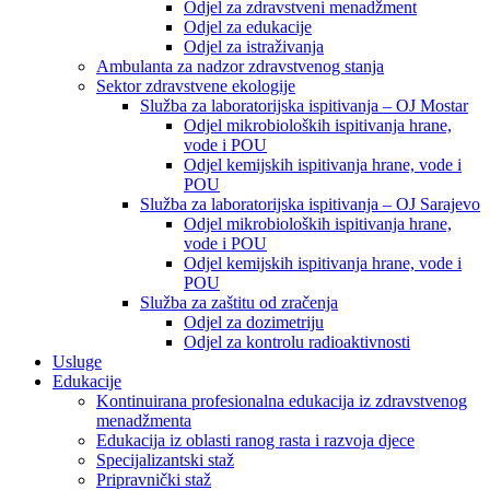
Odjel za zdravstveni menadžment
Odjel za edukacije
Odjel za istraživanja
Ambulanta za nadzor zdravstvenog stanja
Sektor zdravstvene ekologije
Služba za laboratorijska ispitivanja – OJ Mostar
Odjel mikrobioloških ispitivanja hrane,
vode i POU
Odjel kemijskih ispitivanja hrane, vode i
POU
Služba za laboratorijska ispitivanja – OJ Sarajevo
Odjel mikrobioloških ispitivanja hrane,
vode i POU
Odjel kemijskih ispitivanja hrane, vode i
POU
Služba za zaštitu od zračenja
Odjel za dozimetriju
Odjel za kontrolu radioaktivnosti
Usluge
Edukacije
Kontinuirana profesionalna edukacija iz zdravstvenog
menadžmenta
Edukacija iz oblasti ranog rasta i razvoja djece
Specijalizantski staž
Pripravnički staž