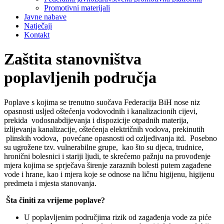
Promotivni materijali
Javne nabave
Natječaji
Kontakt
Zaštita stanovništva
poplavljenih područja
Poplave s kojima se trenutno suočava Federacija BiH nose niz
opasnosti usljed oštećenja vodovodnih i kanalizacionih cijevi,
prekida vodosnabdijevanja i dispozicije otpadnih materija,
izlijevanja kanalizacije, oštećenja električnih vodova, prekinutih
plinskih vodova, povećane opasnosti od ozljeđivanja itd. Posebno
su ugrožene tzv. vulnerabilne grupe, kao što su djeca, trudnice,
hronični bolesnici i stariji ljudi, te skrećemo pažnju na provođenje
mjera kojima se sprječava širenje zaraznih bolesti putem zagađene
vode i hrane, kao i mjera koje se odnose na ličnu higijenu, higijenu
predmeta i mjesta stanovanja.
Šta činiti za vrijeme poplave?
U poplavljenim područjima rizik od zagađenja vode za piće