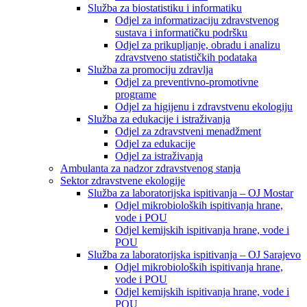
Služba za biostatistiku i informatiku
Odjel za informatizaciju zdravstvenog
sustava i informatičku podršku
Odjel za prikupljanje, obradu i analizu
zdravstveno statističkih podataka
Služba za promociju zdravlja
Odjel za preventivno-promotivne
programe
Odjel za higijenu i zdravstvenu ekologiju
Služba za edukacije i istraživanja
Odjel za zdravstveni menadžment
Odjel za edukacije
Odjel za istraživanja
Ambulanta za nadzor zdravstvenog stanja
Sektor zdravstvene ekologije
Služba za laboratorijska ispitivanja – OJ Mostar
Odjel mikrobioloških ispitivanja hrane,
vode i POU
Odjel kemijskih ispitivanja hrane, vode i
POU
Služba za laboratorijska ispitivanja – OJ Sarajevo
Odjel mikrobioloških ispitivanja hrane,
vode i POU
Odjel kemijskih ispitivanja hrane, vode i
POU