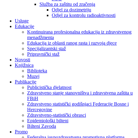
Služba za zaštitu od zračenja
Odjel za dozimetriju
Odjel za kontrolu radioaktivnosti
Usluge
Edukacije
Kontinuirana profesionalna edukacija iz zdravstvenog
menadžmenta
Edukacija iz oblasti ranog rasta i razvoja djece
Specijalizantski staž
Pripravnički staž
Novosti
Knjižnica
Biblioteka
Muzej
Publikacije
Publicistička djelatnost
Zdravstveno stanje stanovništva i zdravstvena zaštita u
FBiH
Zdravstveno statistički godišnjaci Federacije Bosne i
Hercegovine
Zdravstveno-statistički obrasci
Epidemiološki bilteni
Bilteni Zavoda
Promo
Federalna javnozdravstvena promotivna platforma