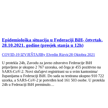
Epidemiološka situacija u Federaciji BiH- četvrtak,
28.10.2021. godine (presjek stanja u 12h)
COVID-19 IZVJEŠTAJI
By
Elvedin Rizvic
28 Oktobra 2021
U protekla 24h, Zavodu za javno zdravstvo Federacije BiH
prijavljeno je ukupno 2 767 uzoraka, od čega je 455 pozitivno na
SARS-CoV-2. Novi slučajevi registrirani su u svim kantonima/
županijama u Federaciji BiH. Do sada su testirana ukupno 910 722
uzorka, a SARS-CoV-2 je potvrđen kod 161 503 osobe. U protekla
24h u Federaciji BiH preminulo…