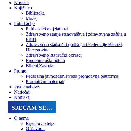
Novosti
Knjižnica
Biblioteka
Muzej
Publikacije
Publicistička djelatnost
Zdravstveno stanje stanovništva i zdravstvena zaštita u
FBiH
Zdravstveno statistički godišnjaci Federacije Bosne i
Hercegovine
Zdravstveno-statistički obrasci
Epidemiološki bilteni
Bilteni Zavoda
Promo
Federalna javnozdravstvena promotivna platforma
Promotivni materijali
Javne nabave
Natječaji
Kontakt
SJEĆAM SE…
O nama
Riječ ravnatelja
O Zavodu