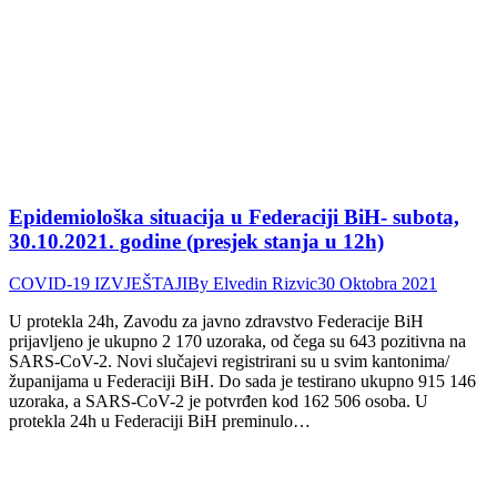
Epidemiološka situacija u Federaciji BiH- subota,
30.10.2021. godine (presjek stanja u 12h)
COVID-19 IZVJEŠTAJI
By
Elvedin Rizvic
30 Oktobra 2021
U protekla 24h, Zavodu za javno zdravstvo Federacije BiH
prijavljeno je ukupno 2 170 uzoraka, od čega su 643 pozitivna na
SARS-CoV-2. Novi slučajevi registrirani su u svim kantonima/
županijama u Federaciji BiH. Do sada je testirano ukupno 915 146
uzoraka, a SARS-CoV-2 je potvrđen kod 162 506 osoba. U
protekla 24h u Federaciji BiH preminulo…