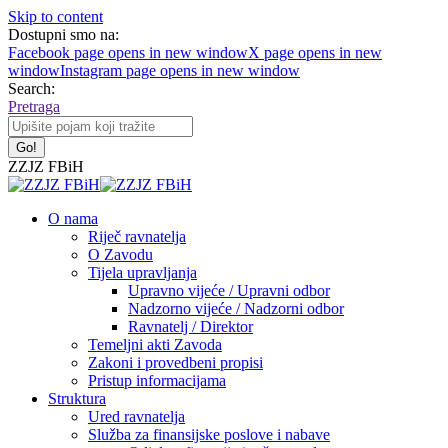
Skip to content
Dostupni smo na:
Facebook page opens in new window
X page opens in new
window
Instagram page opens in new window
Search:
Pretraga
ZZJZ FBiH
O nama
Riječ ravnatelja
O Zavodu
Tijela upravljanja
Upravno vijeće / Upravni odbor
Nadzorno vijeće / Nadzorni odbor
Ravnatelj / Direktor
Temeljni akti Zavoda
Zakoni i provedbeni propisi
Pristup informacijama
Struktura
Ured ravnatelja
Služba za finansijske poslove i nabave