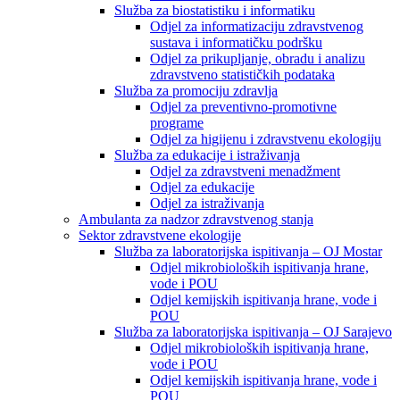
Služba za biostatistiku i informatiku
Odjel za informatizaciju zdravstvenog
sustava i informatičku podršku
Odjel za prikupljanje, obradu i analizu
zdravstveno statističkih podataka
Služba za promociju zdravlja
Odjel za preventivno-promotivne
programe
Odjel za higijenu i zdravstvenu ekologiju
Služba za edukacije i istraživanja
Odjel za zdravstveni menadžment
Odjel za edukacije
Odjel za istraživanja
Ambulanta za nadzor zdravstvenog stanja
Sektor zdravstvene ekologije
Služba za laboratorijska ispitivanja – OJ Mostar
Odjel mikrobioloških ispitivanja hrane,
vode i POU
Odjel kemijskih ispitivanja hrane, vode i
POU
Služba za laboratorijska ispitivanja – OJ Sarajevo
Odjel mikrobioloških ispitivanja hrane,
vode i POU
Odjel kemijskih ispitivanja hrane, vode i
POU