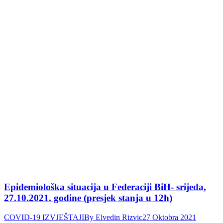
Epidemiološka situacija u Federaciji BiH- srijeda,
27.10.2021. godine (presjek stanja u 12h)
COVID-19 IZVJEŠTAJI
By
Elvedin Rizvic
27 Oktobra 2021