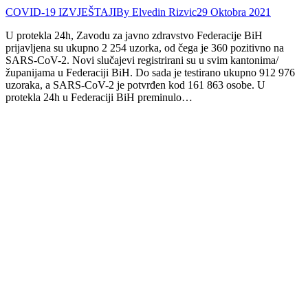
COVID-19 IZVJEŠTAJI
By
Elvedin Rizvic
29 Oktobra 2021
U protekla 24h, Zavodu za javno zdravstvo Federacije BiH
prijavljena su ukupno 2 254 uzorka, od čega je 360 pozitivno na
SARS-CoV-2. Novi slučajevi registrirani su u svim kantonima/
županijama u Federaciji BiH. Do sada je testirano ukupno 912 976
uzoraka, a SARS-CoV-2 je potvrđen kod 161 863 osobe. U
protekla 24h u Federaciji BiH preminulo…