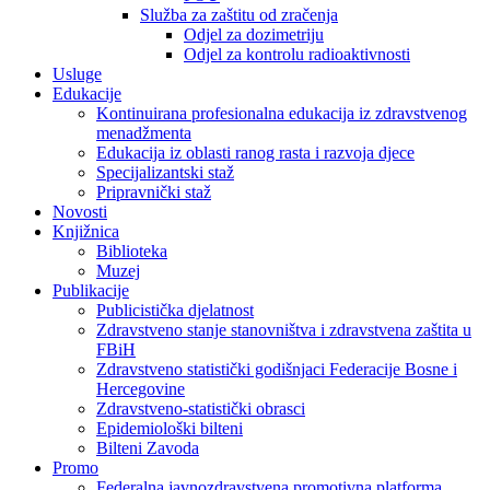
Služba za zaštitu od zračenja
Odjel za dozimetriju
Odjel za kontrolu radioaktivnosti
Usluge
Edukacije
Kontinuirana profesionalna edukacija iz zdravstvenog
menadžmenta
Edukacija iz oblasti ranog rasta i razvoja djece
Specijalizantski staž
Pripravnički staž
Novosti
Knjižnica
Biblioteka
Muzej
Publikacije
Publicistička djelatnost
Zdravstveno stanje stanovništva i zdravstvena zaštita u
FBiH
Zdravstveno statistički godišnjaci Federacije Bosne i
Hercegovine
Zdravstveno-statistički obrasci
Epidemiološki bilteni
Bilteni Zavoda
Promo
Federalna javnozdravstvena promotivna platforma