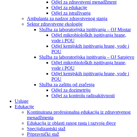
Odjel za zdravstveni menadžment
Odjel za edukacije
Odjel za istraživanja
Ambulanta za nadzor zdravstvenog stanja
Sektor zdravstvene ekologije
Služba za laboratorijska ispitivanja – OJ Mostar
Odjel mikrobioloških ispitivanja hrane,
vode i POU
Odjel kemijskih ispitivanja hrane, vode i
POU
Služba za laboratorijska ispitivanja – OJ Sarajevo
Odjel mikrobioloških ispitivanja hrane,
vode i POU
Odjel kemijskih ispitivanja hrane, vode i
POU
Služba za zaštitu od zračenja
Odjel za dozimetriju
Odjel za kontrolu radioaktivnosti
Usluge
Edukacije
Kontinuirana profesionalna edukacija iz zdravstvenog
menadžmenta
Edukacija iz oblasti ranog rasta i razvoja djece
Specijalizantski staž
Pripravnički staž