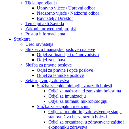
Tijela upravljanja
Upravno vijeće / Upravni odbor
Nadzorno vijeće / Nadzorni odbor
Ravnatelj / Direktor
Temeljni akti Zavoda
Zakoni i provedbeni propisi
Pristup informacijama
Struktura
Ured ravnatelja
Služba za finansijske poslove i nabave
Odjel za finansije i računovodstvo
Odjel za nabave
Služba za pravne poslove
Odjel za pravne i opće poslove
Odjel za tehničke poslove
Sektor javnog zdravstva
Služba za epidemiologiju zaraznih bolesti
Odjel za nadzor nad zaraznim bolestima
Odjel za imunizaciju
Odjel za humanu mikrobiologiju
Služba za socijalnu medicinu
Odjel za monitoring zdravstvenog stanja
stanovništva i nezaraznih bolesti
Odjel za organizaciju zdravstvene zaštite i
ekonomiku zdravstva