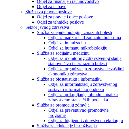
Odjel za finansije i računovodstvo
Odjel za nabave
Služba za pravne poslove
Odjel za pravne i opće poslove
Odjel za tehničke poslove
Sektor javnog zdravstva
Služba za epidemiologiju zaraznih bolesti
Odjel za nadzor nad zaraznim bolestima
Odjel za imunizaciju
Odjel za humanu mikrobiologiju
Služba za socijalnu medicinu
Odjel za monitoring zdravstvenog stanja
stanovništva i nezaraznih bolesti
Odjel za organizaciju zdravstvene zaštite i
ekonomiku zdravstva
Služba za biostatistiku i informatiku
Odjel za informatizaciju zdravstvenog
sustava i informatičku podršku
Odjel za prikupljanje, obradu i analizu
zdravstveno statističkih podataka
Služba za promociju zdravlja
Odjel za preventivno-promotivne
programe
Odjel za higijenu i zdravstvenu ekologiju
Služba za edukacije i istraživanja