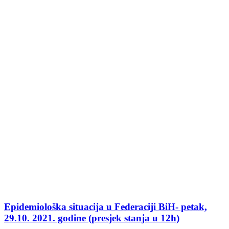
Epidemiološka situacija u Federaciji BiH- petak,
29.10. 2021. godine (presjek stanja u 12h)