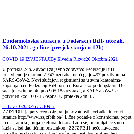
Epidemiološka situacija u Federaciji BiH- utorak,
26.10.2021. godine (presjek stanja u 12h)
COVID-19 IZVJEŠTAJI
By
Elvedin Rizvic
26 Oktobra 2021
U protekla 24h, Zavodu za javno zdravstvo Federacije BiH
prijavljeno je ukupno 2 747 uzoraka, od čega je 497 pozitivno na
SARS-CoV-2. Novi slučajevi registrirani su u svim kantonima/
županijama u Federaciji BiH, osim u Bosansko-podrinjskom. Do
sada je testirano ukupno 905 188 uzoraka, a SARS-CoV-2 je
potvrđen kod 160 415 osoba. U protekla 24h u…
←
1
…
61
62
63
64
65
…
109
→
ZZJZFBiH je posvećen osiguranju privatnosti korisnika internet
stranice http://www.zzjzfbih.ba/. Lične podatke o korisnicima, poput
imena, adrese, broja telefona ili e-mail adrese, prikupljat će samo
kada su isti dati ličnim pristankom. ZZJZFBiH neće navedene
podatke prodavati ili na drugi način prenositi trećoj strani bez