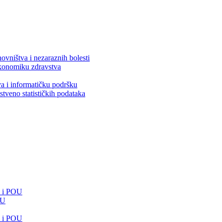
ovništva i nezaraznih bolesti
 ekonomiku zdravstva
va i informatičku podršku
stveno statističkih podataka
e i POU
OU
e i POU