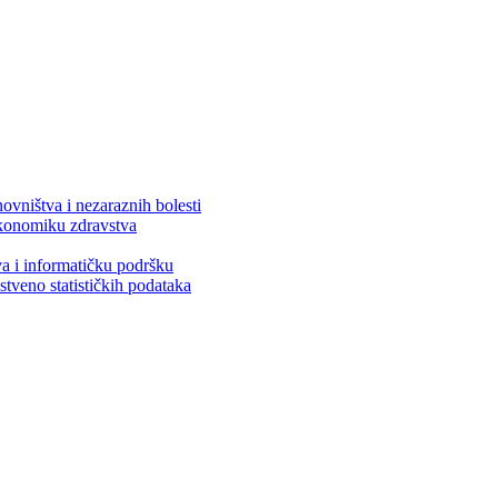
ovništva i nezaraznih bolesti
 ekonomiku zdravstva
va i informatičku podršku
stveno statističkih podataka