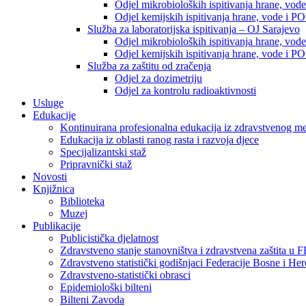
Odjel mikrobioloških ispitivanja hrane, vod
Odjel kemijskih ispitivanja hrane, vode i P
Služba za laboratorijska ispitivanja – OJ Sarajevo
Odjel mikrobioloških ispitivanja hrane, vod
Odjel kemijskih ispitivanja hrane, vode i P
Služba za zaštitu od zračenja
Odjel za dozimetriju
Odjel za kontrolu radioaktivnosti
Usluge
Edukacije
Kontinuirana profesionalna edukacija iz zdravstvenog 
Edukacija iz oblasti ranog rasta i razvoja djece
Specijalizantski staž
Pripravnički staž
Novosti
Knjižnica
Biblioteka
Muzej
Publikacije
Publicistička djelatnost
Zdravstveno stanje stanovništva i zdravstvena zaštita u 
Zdravstveno statistički godišnjaci Federacije Bosne i He
Zdravstveno-statistički obrasci
Epidemiološki bilteni
Bilteni Zavoda