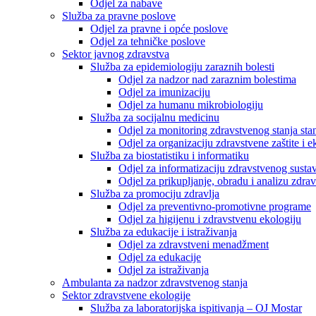
Odjel za nabave
Služba za pravne poslove
Odjel za pravne i opće poslove
Odjel za tehničke poslove
Sektor javnog zdravstva
Služba za epidemiologiju zaraznih bolesti
Odjel za nadzor nad zaraznim bolestima
Odjel za imunizaciju
Odjel za humanu mikrobiologiju
Služba za socijalnu medicinu
Odjel za monitoring zdravstvenog stanja stan
Odjel za organizaciju zdravstvene zaštite i
Služba za biostatistiku i informatiku
Odjel za informatizaciju zdravstvenog susta
Odjel za prikupljanje, obradu i analizu zdrav
Služba za promociju zdravlja
Odjel za preventivno-promotivne programe
Odjel za higijenu i zdravstvenu ekologiju
Služba za edukacije i istraživanja
Odjel za zdravstveni menadžment
Odjel za edukacije
Odjel za istraživanja
Ambulanta za nadzor zdravstvenog stanja
Sektor zdravstvene ekologije
Služba za laboratorijska ispitivanja – OJ Mostar