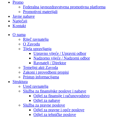
Promo
Federalna javnozdravstvena promotivna platforma
Promotivni materijali
Javne nabave
Natječaji
Kontakt
O nama
Riječ ravnatelja
O Zavodu
Tijela upravljanja
Upravno vijeće / Upravni odbor
Nadzorno vijeće / Nadzorni odbor
Ravnatelj / Direktor
Temeljni akti Zavoda
Zakoni i provedbeni propisi
Pristup informacijama
Struktura
Ured ravnatelja
Služba za finansijske poslove i nabave
Odjel za finansije i računovodstvo
Odjel za nabave
Služba za pravne poslove
Odjel za pravne i opće poslove
Odjel za tehničke poslove