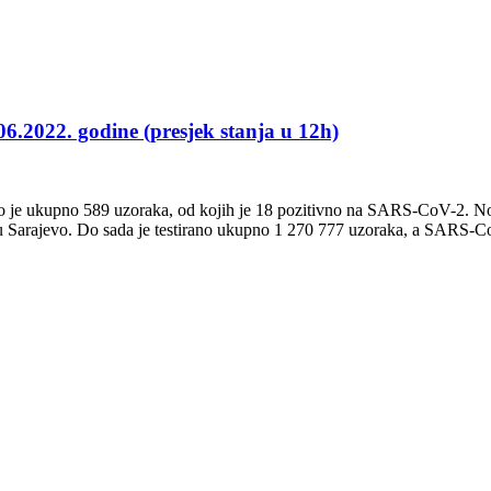
06.2022. godine (presjek stanja u 12h)
no je ukupno 589 uzoraka, od kojih je 18 pozitivno na SARS-CoV-2. No
rajevo. Do sada je testirano ukupno 1 270 777 uzoraka, a SARS-CoV