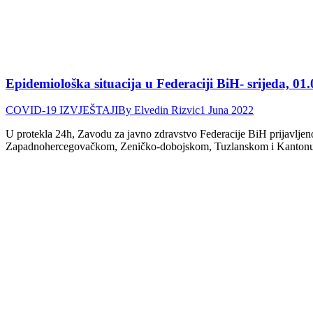
Epidemiološka situacija u Federaciji BiH- srijeda, 01.
COVID-19 IZVJEŠTAJI
By
Elvedin Rizvic
1 Juna 2022
U protekla 24h, Zavodu za javno zdravstvo Federacije BiH prijavlje
Zapadnohercegovačkom, Zeničko-dobojskom, Tuzlanskom i Kantonu Sa