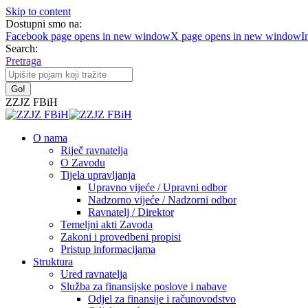
Skip to content
Dostupni smo na:
Facebook page opens in new window
X page opens in new window
I
Search:
Pretraga
ZZJZ FBiH
O nama
Riječ ravnatelja
O Zavodu
Tijela upravljanja
Upravno vijeće / Upravni odbor
Nadzorno vijeće / Nadzorni odbor
Ravnatelj / Direktor
Temeljni akti Zavoda
Zakoni i provedbeni propisi
Pristup informacijama
Struktura
Ured ravnatelja
Služba za finansijske poslove i nabave
Odjel za finansije i računovodstvo