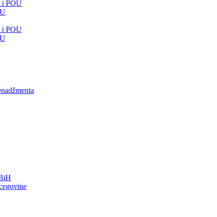
e i POU
OU
e i POU
OU
menadžmenta
FBiH
rcegovine