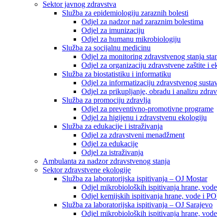
Sektor javnog zdravstva
Služba za epidemiologiju zaraznih bolesti
Odjel za nadzor nad zaraznim bolestima
Odjel za imunizaciju
Odjel za humanu mikrobiologiju
Služba za socijalnu medicinu
Odjel za monitoring zdravstvenog stanja stan
Odjel za organizaciju zdravstvene zaštite i
Služba za biostatistiku i informatiku
Odjel za informatizaciju zdravstvenog susta
Odjel za prikupljanje, obradu i analizu zdrav
Služba za promociju zdravlja
Odjel za preventivno-promotivne programe
Odjel za higijenu i zdravstvenu ekologiju
Služba za edukacije i istraživanja
Odjel za zdravstveni menadžment
Odjel za edukacije
Odjel za istraživanja
Ambulanta za nadzor zdravstvenog stanja
Sektor zdravstvene ekologije
Služba za laboratorijska ispitivanja – OJ Mostar
Odjel mikrobioloških ispitivanja hrane, vod
Odjel kemijskih ispitivanja hrane, vode i P
Služba za laboratorijska ispitivanja – OJ Sarajevo
Odjel mikrobioloških ispitivanja hrane, vod