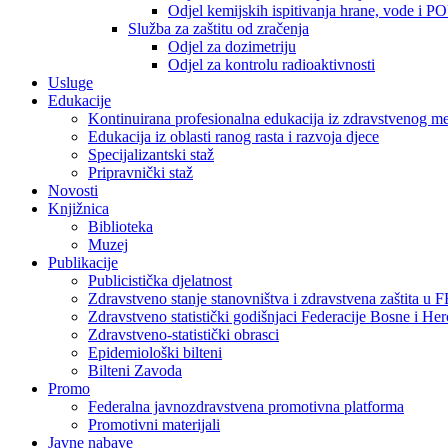
Odjel kemijskih ispitivanja hrane, vode i P
Služba za zaštitu od zračenja
Odjel za dozimetriju
Odjel za kontrolu radioaktivnosti
Usluge
Edukacije
Kontinuirana profesionalna edukacija iz zdravstvenog 
Edukacija iz oblasti ranog rasta i razvoja djece
Specijalizantski staž
Pripravnički staž
Novosti
Knjižnica
Biblioteka
Muzej
Publikacije
Publicistička djelatnost
Zdravstveno stanje stanovništva i zdravstvena zaštita u 
Zdravstveno statistički godišnjaci Federacije Bosne i He
Zdravstveno-statistički obrasci
Epidemiološki bilteni
Bilteni Zavoda
Promo
Federalna javnozdravstvena promotivna platforma
Promotivni materijali
Javne nabave