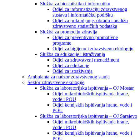
Služba za biostatistiku i informatiku
Odjel za informatizaciju zdravstvenog
sustava i informatičku podršku
Odjel za prikupljanje, obradu i analizu
zdravstveno statističkih podataka
Služba za promociju zdravlja
Odjel za preventivno-promotivne
programe
Odjel za higijenu i zdravstvenu ekologiju
Služba za edukacije i istraživanja
Odjel za zdravstveni menadžment
Odjel za edukacije
Odjel za istraživanja
Ambulanta za nadzor zdravstvenog stanja
Sektor zdravstvene ekologije
Služba za laboratorijska ispitivanja – OJ Mostar
Odjel mikrobioloških ispitivanja hrane,
vode i POU
Odjel kemijskih ispitivanja hrane, vode i
POU
Služba za laboratorijska ispitivanja – OJ Sarajevo
Odjel mikrobioloških ispitivanja hrane,
vode i POU
Odjel kemijskih ispitivanja hrane, vode i
POU