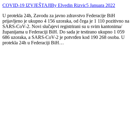
COVID-19 IZVJEŠTAJI
By
Elvedin Rizvic
5 Januara 2022
U protekla 24h, Zavodu za javno zdravstvo Federacije BiH
prijavljeno je ukupno 4 156 uzoraka, od čega je 1 110 pozitivno na
SARS-CoV-2. Novi slučajevi registrirani su u svim kantonima/
županijama u Federaciji BiH. Do sada je testirano ukupno 1 059
686 uzoraka, a SARS-CoV-2 je potvrđen kod 190 268 osoba. U
protekla 24h u Federaciji BiH…