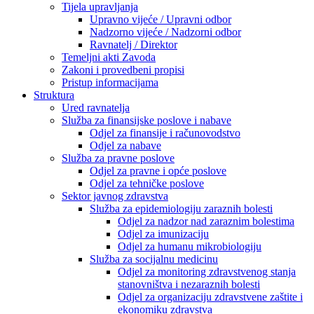
Tijela upravljanja
Upravno vijeće / Upravni odbor
Nadzorno vijeće / Nadzorni odbor
Ravnatelj / Direktor
Temeljni akti Zavoda
Zakoni i provedbeni propisi
Pristup informacijama
Struktura
Ured ravnatelja
Služba za finansijske poslove i nabave
Odjel za finansije i računovodstvo
Odjel za nabave
Služba za pravne poslove
Odjel za pravne i opće poslove
Odjel za tehničke poslove
Sektor javnog zdravstva
Služba za epidemiologiju zaraznih bolesti
Odjel za nadzor nad zaraznim bolestima
Odjel za imunizaciju
Odjel za humanu mikrobiologiju
Služba za socijalnu medicinu
Odjel za monitoring zdravstvenog stanja
stanovništva i nezaraznih bolesti
Odjel za organizaciju zdravstvene zaštite i
ekonomiku zdravstva