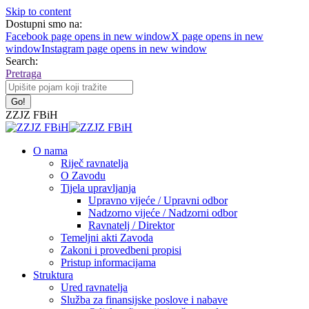
Skip to content
Dostupni smo na:
Facebook page opens in new window
X page opens in new
window
Instagram page opens in new window
Search:
Pretraga
ZZJZ FBiH
O nama
Riječ ravnatelja
O Zavodu
Tijela upravljanja
Upravno vijeće / Upravni odbor
Nadzorno vijeće / Nadzorni odbor
Ravnatelj / Direktor
Temeljni akti Zavoda
Zakoni i provedbeni propisi
Pristup informacijama
Struktura
Ured ravnatelja
Služba za finansijske poslove i nabave