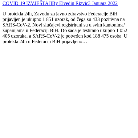
COVID-19 IZVJEŠTAJI
By
Elvedin Rizvic
3 Januara 2022
U protekla 24h, Zavodu za javno zdravstvo Federacije BiH
prijavljen je ukupno 1 851 uzorak, od čega su 433 pozitivna na
SARS-CoV-2. Novi slučajevi registrirani su u svim kantonima/
županijama u Federaciji BiH. Do sada je testirano ukupno 1 052
405 uzoraka, a SARS-CoV-2 je potvrđen kod 188 475 osoba. U
protekla 24h u Federaciji BiH prijavljeno…