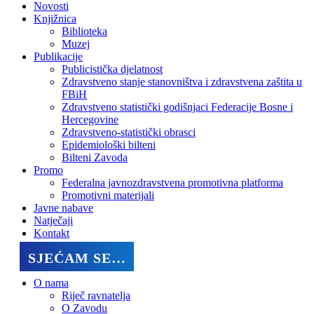
Novosti
Knjižnica
Biblioteka
Muzej
Publikacije
Publicistička djelatnost
Zdravstveno stanje stanovništva i zdravstvena zaštita u
FBiH
Zdravstveno statistički godišnjaci Federacije Bosne i
Hercegovine
Zdravstveno-statistički obrasci
Epidemiološki bilteni
Bilteni Zavoda
Promo
Federalna javnozdravstvena promotivna platforma
Promotivni materijali
Javne nabave
Natječaji
Kontakt
SJEĆAM SE…
O nama
Riječ ravnatelja
O Zavodu