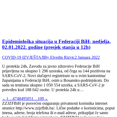
Epidemiološka situacija u Federaciji BiH- nedjelja,
02.01.2022. godine (presjek stanja u 12h)
COVID-19 IZVJEŠTAJI
By
Elvedin Rizvic
2 Januara 2022
U protekla 24h, Zavodu za javno zdravstvo Federacije BiH
prijavljena su ukupno 1 296 uzoraka, od čega su 144 pozitivna na
SARS-CoV-2. Novi slučajevi registrirani su u svim kantonima/
županijama u Federaciji BiH, osim u Bosansko-podrinjskom. Do
sada su testirana ukupno 1 050 554 uzorka, a SARS-CoV-2 je
potvrđen kod 188 042 osobe. U protekla 24h u…
←
1
…
47
48
49
50
51
…
109
→
ZZJZFBiH je posvećen osiguranju privatnosti korisnika internet
stranice http://www.zzjzfbih.ba/. Lične podatke o korisnicima, poput
imena, adrese, broja telefona ili e-mail adrese, prikupljat će samo