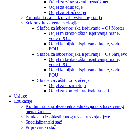
Odjel za zdravstveni menadžment
Odjel za edukacije
Odjel za istraživanja
Ambulanta za nadzor zdravstvenog stanja
Sektor zdravstvene ekologije
Služba za laboratorijska ispitivanja – OJ Mostar
Odjel mikrobioloških ispitivanja hrane,
vode i POU
Odjel kemijskih ispitivanja hrane, vode i
POU
Služba za laboratorijska ispitivanja – OJ Sarajevo
Odjel mikrobioloških ispitivanja hrane,
vode i POU
Odjel kemijskih ispitivanja hrane, vode i
POU
Služba za zaštitu od zračenja
Odjel za dozimetriju
Odjel za kontrolu radioaktivnosti
Usluge
Edukacije
Kontinuirana profesionalna edukacija iz zdravstvenog
menadžmenta
Edukacija iz oblasti ranog rasta i razvoja djece
Specijalizantski staž
Pripravnički staž