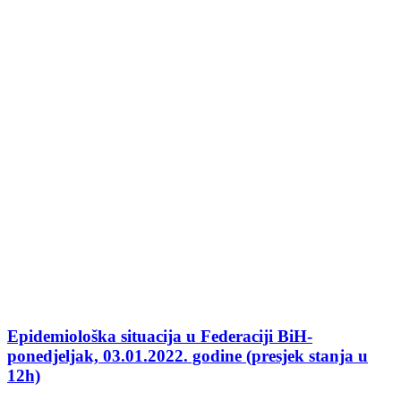
Epidemiološka situacija u Federaciji BiH-
ponedjeljak, 03.01.2022. godine (presjek stanja u
12h)