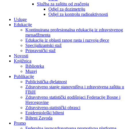
Služba za zaštitu od zračenja
Odjel za dozimetriju
Odjel za kontrolu radioaktivnosti
Usluge
Edukacije
Kontinuirana profesionalna edukacija iz zdravstvenog
menadžmenta
Edukacija iz oblasti ranog rasta i razvoja djece
Specijalizantski staž
Pripravnički staž
Novosti
Knjižnica
Biblioteka
Muzej
Publikacije
Publicistička djelatnost
Zdravstveno stanje stanovništva i zdravstvena zaštita u
FBiH
Zdravstveno statistički godišnjaci Federacije Bosne i
Hercegovine
Zdravstveno-statistički obrasci
Epidemiološki bilteni
Bilteni Zavoda
Promo
Federalna javnozdravstvena promotivna platforma