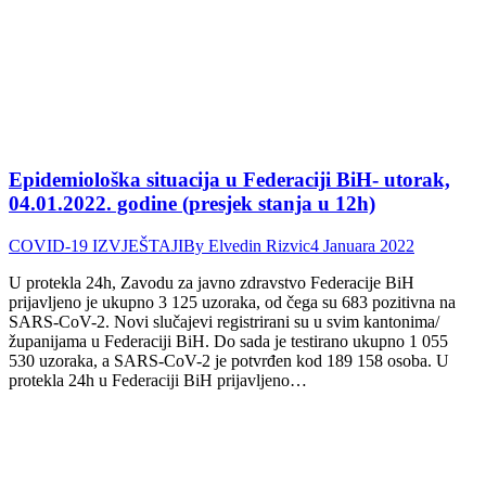
Epidemiološka situacija u Federaciji BiH- utorak,
04.01.2022. godine (presjek stanja u 12h)
COVID-19 IZVJEŠTAJI
By
Elvedin Rizvic
4 Januara 2022
U protekla 24h, Zavodu za javno zdravstvo Federacije BiH
prijavljeno je ukupno 3 125 uzoraka, od čega su 683 pozitivna na
SARS-CoV-2. Novi slučajevi registrirani su u svim kantonima/
županijama u Federaciji BiH. Do sada je testirano ukupno 1 055
530 uzoraka, a SARS-CoV-2 je potvrđen kod 189 158 osoba. U
protekla 24h u Federaciji BiH prijavljeno…