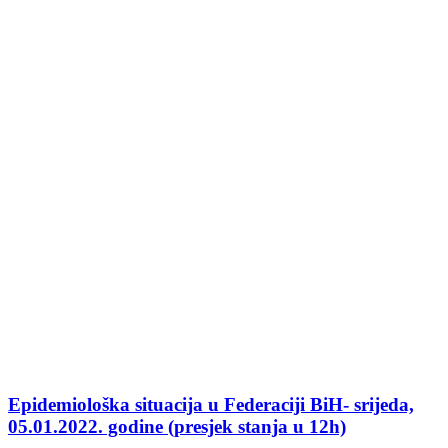
Epidemiološka situacija u Federaciji BiH- srijeda,
05.01.2022. godine (presjek stanja u 12h)