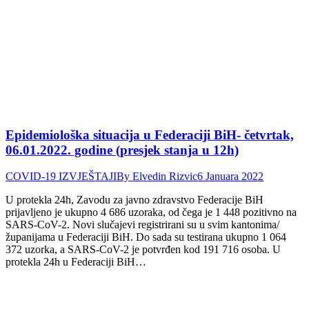
Epidemiološka situacija u Federaciji BiH- četvrtak,
06.01.2022. godine (presjek stanja u 12h)
COVID-19 IZVJEŠTAJI
By
Elvedin Rizvic
6 Januara 2022
U protekla 24h, Zavodu za javno zdravstvo Federacije BiH
prijavljeno je ukupno 4 686 uzoraka, od čega je 1 448 pozitivno na
SARS-CoV-2. Novi slučajevi registrirani su u svim kantonima/
županijama u Federaciji BiH. Do sada su testirana ukupno 1 064
372 uzorka, a SARS-CoV-2 je potvrđen kod 191 716 osoba. U
protekla 24h u Federaciji BiH…