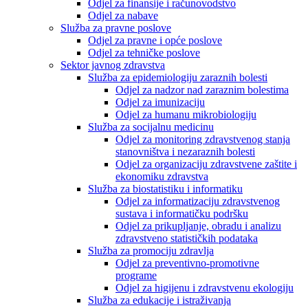
Odjel za finansije i računovodstvo
Odjel za nabave
Služba za pravne poslove
Odjel za pravne i opće poslove
Odjel za tehničke poslove
Sektor javnog zdravstva
Služba za epidemiologiju zaraznih bolesti
Odjel za nadzor nad zaraznim bolestima
Odjel za imunizaciju
Odjel za humanu mikrobiologiju
Služba za socijalnu medicinu
Odjel za monitoring zdravstvenog stanja
stanovništva i nezaraznih bolesti
Odjel za organizaciju zdravstvene zaštite i
ekonomiku zdravstva
Služba za biostatistiku i informatiku
Odjel za informatizaciju zdravstvenog
sustava i informatičku podršku
Odjel za prikupljanje, obradu i analizu
zdravstveno statističkih podataka
Služba za promociju zdravlja
Odjel za preventivno-promotivne
programe
Odjel za higijenu i zdravstvenu ekologiju
Služba za edukacije i istraživanja