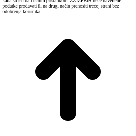
kada su isti dati ličnim pristankom. ZZJZFBiH neće navedene
podatke prodavati ili na drugi način prenositi trećoj strani bez
odobrenja korisnika.