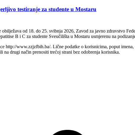
erljivo testiranje za studente u Mostaru
ne obilježava od 18. do 25. svibnja 2026, Zavod za javno zdravstvo Fed
 hepatitise B i C za studente Sveučilišta u Mostaru usmjerenu na podiza
e http://www.zzjzfbih.ba/. Lične podatke o korisnicima, poput imena, adr
na drugi način prenositi trećoj strani bez odobrenja korisnika.