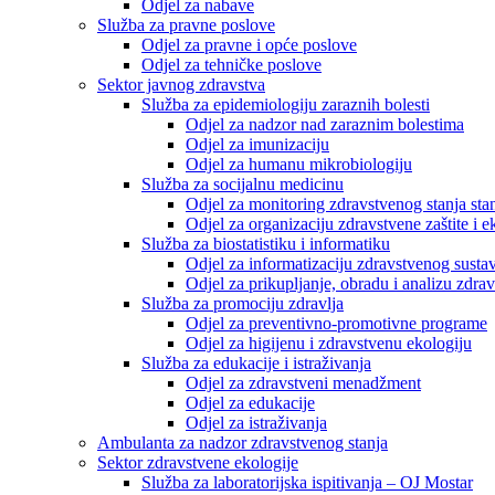
Odjel za nabave
Služba za pravne poslove
Odjel za pravne i opće poslove
Odjel za tehničke poslove
Sektor javnog zdravstva
Služba za epidemiologiju zaraznih bolesti
Odjel za nadzor nad zaraznim bolestima
Odjel za imunizaciju
Odjel za humanu mikrobiologiju
Služba za socijalnu medicinu
Odjel za monitoring zdravstvenog stanja stan
Odjel za organizaciju zdravstvene zaštite i
Služba za biostatistiku i informatiku
Odjel za informatizaciju zdravstvenog susta
Odjel za prikupljanje, obradu i analizu zdrav
Služba za promociju zdravlja
Odjel za preventivno-promotivne programe
Odjel za higijenu i zdravstvenu ekologiju
Služba za edukacije i istraživanja
Odjel za zdravstveni menadžment
Odjel za edukacije
Odjel za istraživanja
Ambulanta za nadzor zdravstvenog stanja
Sektor zdravstvene ekologije
Služba za laboratorijska ispitivanja – OJ Mostar