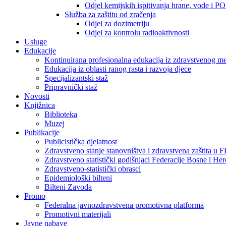
Odjel kemijskih ispitivanja hrane, vode i P
Služba za zaštitu od zračenja
Odjel za dozimetriju
Odjel za kontrolu radioaktivnosti
Usluge
Edukacije
Kontinuirana profesionalna edukacija iz zdravstvenog 
Edukacija iz oblasti ranog rasta i razvoja djece
Specijalizantski staž
Pripravnički staž
Novosti
Knjižnica
Biblioteka
Muzej
Publikacije
Publicistička djelatnost
Zdravstveno stanje stanovništva i zdravstvena zaštita u 
Zdravstveno statistički godišnjaci Federacije Bosne i He
Zdravstveno-statistički obrasci
Epidemiološki bilteni
Bilteni Zavoda
Promo
Federalna javnozdravstvena promotivna platforma
Promotivni materijali
Javne nabave