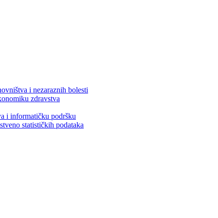
ovništva i nezaraznih bolesti
 ekonomiku zdravstva
va i informatičku podršku
stveno statističkih podataka