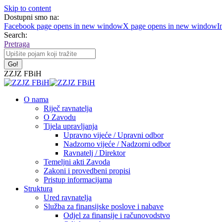
Skip to content
Dostupni smo na:
Facebook page opens in new window
X page opens in new window
I
Search:
Pretraga
ZZJZ FBiH
O nama
Riječ ravnatelja
O Zavodu
Tijela upravljanja
Upravno vijeće / Upravni odbor
Nadzorno vijeće / Nadzorni odbor
Ravnatelj / Direktor
Temeljni akti Zavoda
Zakoni i provedbeni propisi
Pristup informacijama
Struktura
Ured ravnatelja
Služba za finansijske poslove i nabave
Odjel za finansije i računovodstvo