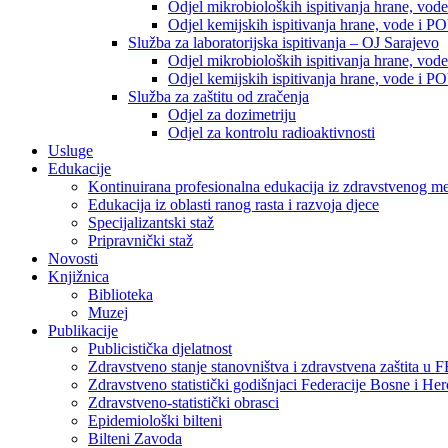
Odjel mikrobioloških ispitivanja hrane, vod
Odjel kemijskih ispitivanja hrane, vode i P
Služba za laboratorijska ispitivanja – OJ Sarajevo
Odjel mikrobioloških ispitivanja hrane, vod
Odjel kemijskih ispitivanja hrane, vode i P
Služba za zaštitu od zračenja
Odjel za dozimetriju
Odjel za kontrolu radioaktivnosti
Usluge
Edukacije
Kontinuirana profesionalna edukacija iz zdravstvenog 
Edukacija iz oblasti ranog rasta i razvoja djece
Specijalizantski staž
Pripravnički staž
Novosti
Knjižnica
Biblioteka
Muzej
Publikacije
Publicistička djelatnost
Zdravstveno stanje stanovništva i zdravstvena zaštita u 
Zdravstveno statistički godišnjaci Federacije Bosne i He
Zdravstveno-statistički obrasci
Epidemiološki bilteni
Bilteni Zavoda