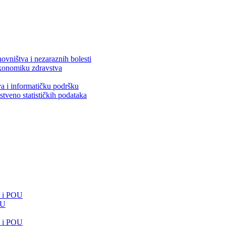
ovništva i nezaraznih bolesti
 ekonomiku zdravstva
va i informatičku podršku
stveno statističkih podataka
e i POU
OU
e i POU