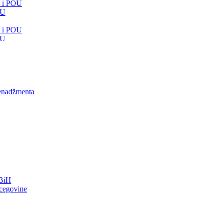
e i POU
OU
e i POU
OU
menadžmenta
FBiH
rcegovine