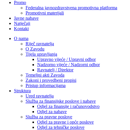
Promo
Federalna javnozdravstvena promotivna platforma
Promotivni materijali
Javne nabave
Natječaji
Kontakt
O nama
Riječ ravnatelja
O Zavodu
Tijela upravljanja
Upravno vijeće / Upravni odbor
Nadzorno vijeće / Nadzorni odbor
Ravnatelj / Direktor
Temeljni akti Zavoda
Zakoni i provedbeni propisi
Pristup informacijama
Struktura
Ured ravnatelja
Služba za finansijske poslove i nabave
Odjel za finansije i računovodstvo
Odjel za nabave
Služba za pravne poslove
Odjel za pravne i opće poslove
Odjel za tehničke poslove