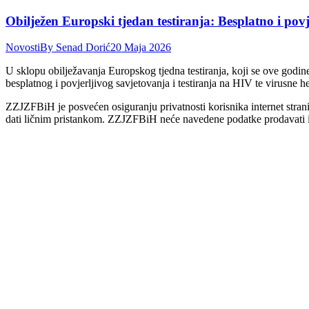
Obilježen Europski tjedan testiranja: Besplatno i povj
Novosti
By
Senad Dorić
20 Maja 2026
U sklopu obilježavanja Europskog tjedna testiranja, koji se ove godi
besplatnog i povjerljivog savjetovanja i testiranja na HIV te virusne
ZZJZFBiH je posvećen osiguranju privatnosti korisnika internet stranic
dati ličnim pristankom. ZZJZFBiH neće navedene podatke prodavati ili 