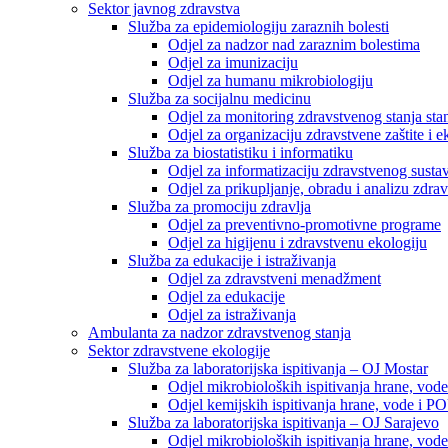
Sektor javnog zdravstva
Služba za epidemiologiju zaraznih bolesti
Odjel za nadzor nad zaraznim bolestima
Odjel za imunizaciju
Odjel za humanu mikrobiologiju
Služba za socijalnu medicinu
Odjel za monitoring zdravstvenog stanja stan
Odjel za organizaciju zdravstvene zaštite i
Služba za biostatistiku i informatiku
Odjel za informatizaciju zdravstvenog susta
Odjel za prikupljanje, obradu i analizu zdrav
Služba za promociju zdravlja
Odjel za preventivno-promotivne programe
Odjel za higijenu i zdravstvenu ekologiju
Služba za edukacije i istraživanja
Odjel za zdravstveni menadžment
Odjel za edukacije
Odjel za istraživanja
Ambulanta za nadzor zdravstvenog stanja
Sektor zdravstvene ekologije
Služba za laboratorijska ispitivanja – OJ Mostar
Odjel mikrobioloških ispitivanja hrane, vod
Odjel kemijskih ispitivanja hrane, vode i P
Služba za laboratorijska ispitivanja – OJ Sarajevo
Odjel mikrobioloških ispitivanja hrane, vod