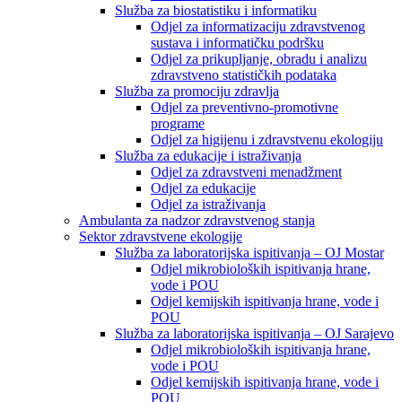
Služba za biostatistiku i informatiku
Odjel za informatizaciju zdravstvenog
sustava i informatičku podršku
Odjel za prikupljanje, obradu i analizu
zdravstveno statističkih podataka
Služba za promociju zdravlja
Odjel za preventivno-promotivne
programe
Odjel za higijenu i zdravstvenu ekologiju
Služba za edukacije i istraživanja
Odjel za zdravstveni menadžment
Odjel za edukacije
Odjel za istraživanja
Ambulanta za nadzor zdravstvenog stanja
Sektor zdravstvene ekologije
Služba za laboratorijska ispitivanja – OJ Mostar
Odjel mikrobioloških ispitivanja hrane,
vode i POU
Odjel kemijskih ispitivanja hrane, vode i
POU
Služba za laboratorijska ispitivanja – OJ Sarajevo
Odjel mikrobioloških ispitivanja hrane,
vode i POU
Odjel kemijskih ispitivanja hrane, vode i
POU