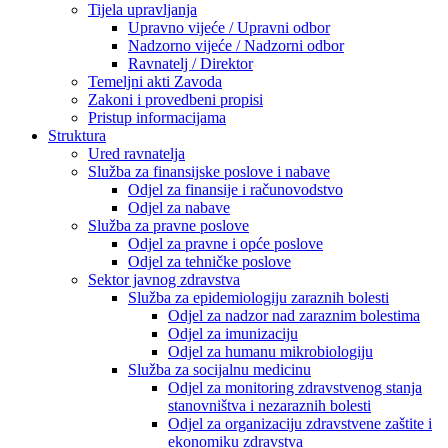
Tijela upravljanja
Upravno vijeće / Upravni odbor
Nadzorno vijeće / Nadzorni odbor
Ravnatelj / Direktor
Temeljni akti Zavoda
Zakoni i provedbeni propisi
Pristup informacijama
Struktura
Ured ravnatelja
Služba za finansijske poslove i nabave
Odjel za finansije i računovodstvo
Odjel za nabave
Služba za pravne poslove
Odjel za pravne i opće poslove
Odjel za tehničke poslove
Sektor javnog zdravstva
Služba za epidemiologiju zaraznih bolesti
Odjel za nadzor nad zaraznim bolestima
Odjel za imunizaciju
Odjel za humanu mikrobiologiju
Služba za socijalnu medicinu
Odjel za monitoring zdravstvenog stanja
stanovništva i nezaraznih bolesti
Odjel za organizaciju zdravstvene zaštite i
ekonomiku zdravstva