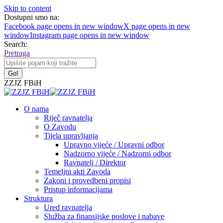
Skip to content
Dostupni smo na:
Facebook page opens in new window
X page opens in new
window
Instagram page opens in new window
Search:
Pretraga
ZZJZ FBiH
O nama
Riječ ravnatelja
O Zavodu
Tijela upravljanja
Upravno vijeće / Upravni odbor
Nadzorno vijeće / Nadzorni odbor
Ravnatelj / Direktor
Temeljni akti Zavoda
Zakoni i provedbeni propisi
Pristup informacijama
Struktura
Ured ravnatelja
Služba za finansijske poslove i nabave