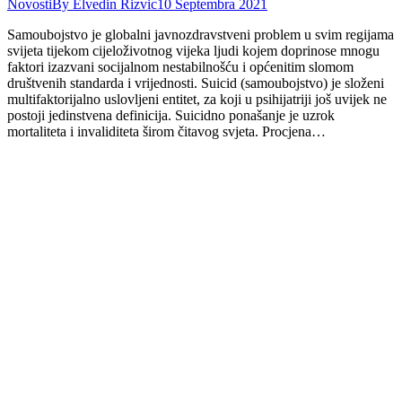
Novosti
By
Elvedin Rizvic
10 Septembra 2021
Samoubojstvo je globalni javnozdravstveni problem u svim regijama
svijeta tijekom cijeloživotnog vijeka ljudi kojem doprinose mnogu
faktori izazvani socijalnom nestabilnošću i općenitim slomom
društvenih standarda i vrijednosti. Suicid (samoubojstvo) je složeni
multifaktorijalno uslovljeni entitet, za koji u psihijatriji još uvijek ne
postoji jedinstvena definicija. Suicidno ponašanje je uzrok
mortaliteta i invaliditeta širom čitavog svjeta. Procjena…