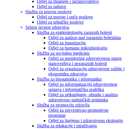
Odjel za finansije i računovodstvo
Odjel za nabave
Služba za pravne poslove
Odjel za pravne i opće poslove
Odjel za tehničke poslove
Sektor javnog zdravstva
Služba za epidemiologiju zaraznih bolesti
Odjel za nadzor nad zaraznim bolestima
Odjel za imunizaciju
Odjel za humanu mikrobiologiju
Služba za socijalnu medicinu
Odjel za monitoring zdravstvenog stanja
stanovništva i nezaraznih bolesti
Odjel za organizaciju zdravstvene zaštite i
ekonomiku zdravstva
Služba za biostatistiku i informatiku
Odjel za informatizaciju zdravstvenog
sustava i informatičku podršku
Odjel za prikupljanje, obradu i analizu
zdravstveno statističkih podataka
Služba za promociju zdravlja
Odjel za preventivno-promotivne
programe
Odjel za higijenu i zdravstvenu ekologiju
Služba za edukacije i istraživanja