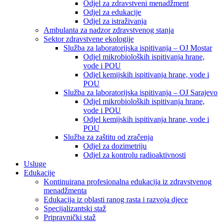
Odjel za zdravstveni menadžment
Odjel za edukacije
Odjel za istraživanja
Ambulanta za nadzor zdravstvenog stanja
Sektor zdravstvene ekologije
Služba za laboratorijska ispitivanja – OJ Mostar
Odjel mikrobioloških ispitivanja hrane,
vode i POU
Odjel kemijskih ispitivanja hrane, vode i
POU
Služba za laboratorijska ispitivanja – OJ Sarajevo
Odjel mikrobioloških ispitivanja hrane,
vode i POU
Odjel kemijskih ispitivanja hrane, vode i
POU
Služba za zaštitu od zračenja
Odjel za dozimetriju
Odjel za kontrolu radioaktivnosti
Usluge
Edukacije
Kontinuirana profesionalna edukacija iz zdravstvenog
menadžmenta
Edukacija iz oblasti ranog rasta i razvoja djece
Specijalizantski staž
Pripravnički staž