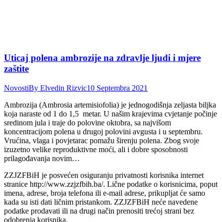
Uticaj polena ambrozije na zdravlje ljudi i mjere
zaštite
Novosti
By
Elvedin Rizvic
10 Septembra 2021
Ambrozija (Ambrosia artemisiofolia) je jednogodišnja zeljasta biljka
koja naraste od 1 do 1,5 metar. U našim krajevima cvjetanje počinje
sredinom jula i traje do polovine oktobra, sa najvišom
koncentracijom polena u drugoj polovini avgusta i u septembru.
Vrućina, vlaga i povjetarac pomažu širenju polena. Zbog svoje
izuzetno velike reproduktivne moći, ali i dobre sposobnosti
prilagođavanja novim…
ZZJZFBiH je posvećen osiguranju privatnosti korisnika internet
stranice http://www.zzjzfbih.ba/. Lične podatke o korisnicima, poput
imena, adrese, broja telefona ili e-mail adrese, prikupljat će samo
kada su isti dati ličnim pristankom. ZZJZFBiH neće navedene
podatke prodavati ili na drugi način prenositi trećoj strani bez
odobrenja korisnika.