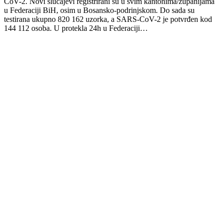
CoV-2. Novi slučajevi registrirani su u svim kantonima/županijama
u Federaciji BiH, osim u Bosansko-podrinjskom. Do sada su
testirana ukupno 820 162 uzorka, a SARS-CoV-2 je potvrđen kod
144 112 osoba. U protekla 24h u Federaciji…