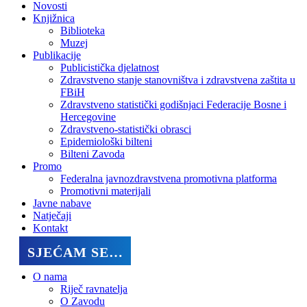
Novosti
Knjižnica
Biblioteka
Muzej
Publikacije
Publicistička djelatnost
Zdravstveno stanje stanovništva i zdravstvena zaštita u
FBiH
Zdravstveno statistički godišnjaci Federacije Bosne i
Hercegovine
Zdravstveno-statistički obrasci
Epidemiološki bilteni
Bilteni Zavoda
Promo
Federalna javnozdravstvena promotivna platforma
Promotivni materijali
Javne nabave
Natječaji
Kontakt
SJEĆAM SE…
O nama
Riječ ravnatelja
O Zavodu