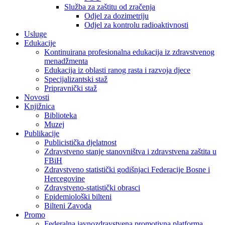
Služba za zaštitu od zračenja
Odjel za dozimetriju
Odjel za kontrolu radioaktivnosti
Usluge
Edukacije
Kontinuirana profesionalna edukacija iz zdravstvenog
menadžmenta
Edukacija iz oblasti ranog rasta i razvoja djece
Specijalizantski staž
Pripravnički staž
Novosti
Knjižnica
Biblioteka
Muzej
Publikacije
Publicistička djelatnost
Zdravstveno stanje stanovništva i zdravstvena zaštita u
FBiH
Zdravstveno statistički godišnjaci Federacije Bosne i
Hercegovine
Zdravstveno-statistički obrasci
Epidemiološki bilteni
Bilteni Zavoda
Promo
Federalna javnozdravstvena promotivna platforma