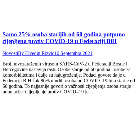
Samo 25% osoba starijih od 60 godina potpuno
cijepljeno protiv COVID-19 u Federaciji BiH
Novosti
By
Elvedin Rizvic
10 Septembra 2021
Broj novozaraženih virusom SARS-CoV-2 u Federaciji Bosne i
Hercegovine nastavlja rasti. Osobe starije od 60 godina i osobe sa
komorbiditetima i dalje su najugroženije. Podaci govore da je u
Federaciji BiH čak 86% umrlih osoba od COVID–19 bilo starije od
60 godina. To najjasnije govori o važnosti cijepljenja osoba starije
populacije. Cijepljenje protiv COVID–19 je…