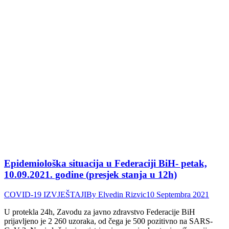
Epidemiološka situacija u Federaciji BiH- petak,
10.09.2021. godine (presjek stanja u 12h)
COVID-19 IZVJEŠTAJI
By
Elvedin Rizvic
10 Septembra 2021
U protekla 24h, Zavodu za javno zdravstvo Federacije BiH
prijavljeno je 2 260 uzoraka, od čega je 500 pozitivno na SARS-