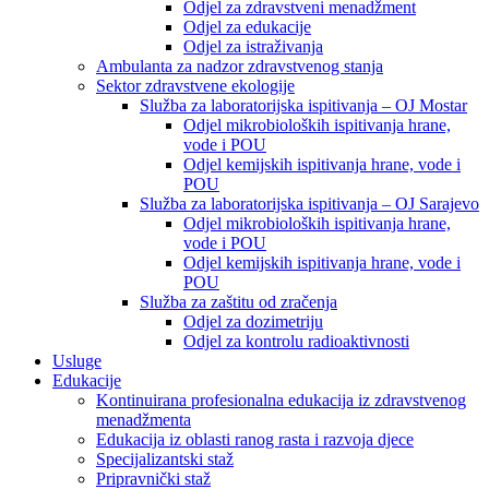
Odjel za zdravstveni menadžment
Odjel za edukacije
Odjel za istraživanja
Ambulanta za nadzor zdravstvenog stanja
Sektor zdravstvene ekologije
Služba za laboratorijska ispitivanja – OJ Mostar
Odjel mikrobioloških ispitivanja hrane,
vode i POU
Odjel kemijskih ispitivanja hrane, vode i
POU
Služba za laboratorijska ispitivanja – OJ Sarajevo
Odjel mikrobioloških ispitivanja hrane,
vode i POU
Odjel kemijskih ispitivanja hrane, vode i
POU
Služba za zaštitu od zračenja
Odjel za dozimetriju
Odjel za kontrolu radioaktivnosti
Usluge
Edukacije
Kontinuirana profesionalna edukacija iz zdravstvenog
menadžmenta
Edukacija iz oblasti ranog rasta i razvoja djece
Specijalizantski staž
Pripravnički staž