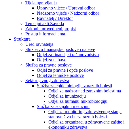
Tijela upravljanja
Upravno vijeće / Upravni odbor
Nadzorno vijeće / Nadzorni odbor
Ravnatelj / Direktor
Temeljni akti Zavoda
Zakoni i provedbeni propisi
Pristup informacijama
Struktura
Ured ravnatelja
Služba za finansijske poslove i nabave
Odjel za finansije i računovodstvo
Odjel za nabave
Služba za pravne poslove
Odjel za pravne i opće poslove
Odjel za tehničke poslove
Sektor javnog zdravstva
Služba za epidemiologiju zaraznih bolesti
Odjel za nadzor nad zaraznim bolestima
Odjel za imunizaciju
Odjel za humanu mikrobiologiju
Služba za socijalnu medicinu
Odjel za monitoring zdravstvenog stanja
stanovništva i nezaraznih bolesti
Odjel za organizaciju zdravstvene zaštite i
ekonomiku zdravstva