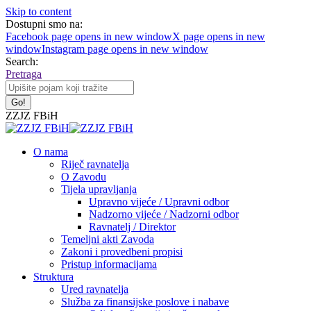
Skip to content
Dostupni smo na:
Facebook page opens in new window
X page opens in new
window
Instagram page opens in new window
Search:
Pretraga
ZZJZ FBiH
O nama
Riječ ravnatelja
O Zavodu
Tijela upravljanja
Upravno vijeće / Upravni odbor
Nadzorno vijeće / Nadzorni odbor
Ravnatelj / Direktor
Temeljni akti Zavoda
Zakoni i provedbeni propisi
Pristup informacijama
Struktura
Ured ravnatelja
Služba za finansijske poslove i nabave