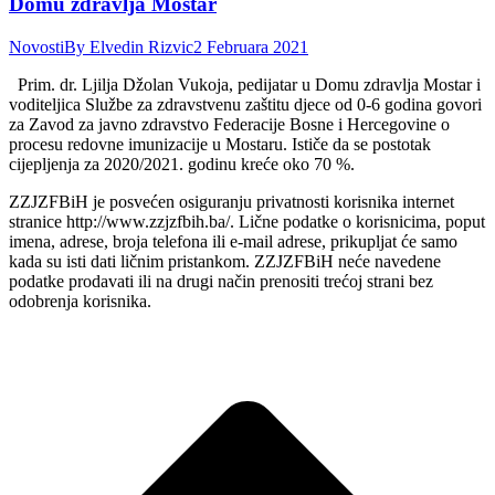
Domu zdravlja Mostar
Novosti
By
Elvedin Rizvic
2 Februara 2021
Prim. dr. Ljilja Džolan Vukoja, pedijatar u Domu zdravlja Mostar i
voditeljica Službe za zdravstvenu zaštitu djece od 0-6 godina govori
za Zavod za javno zdravstvo Federacije Bosne i Hercegovine o
procesu redovne imunizacije u Mostaru. Ističe da se postotak
cijepljenja za 2020/2021. godinu kreće oko 70 %.
ZZJZFBiH je posvećen osiguranju privatnosti korisnika internet
stranice http://www.zzjzfbih.ba/. Lične podatke o korisnicima, poput
imena, adrese, broja telefona ili e-mail adrese, prikupljat će samo
kada su isti dati ličnim pristankom. ZZJZFBiH neće navedene
podatke prodavati ili na drugi način prenositi trećoj strani bez
odobrenja korisnika.