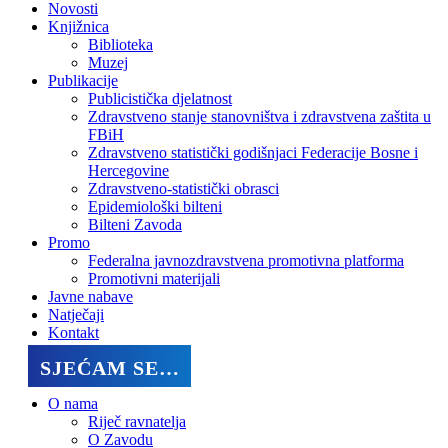
Novosti
Knjižnica
Biblioteka
Muzej
Publikacije
Publicistička djelatnost
Zdravstveno stanje stanovništva i zdravstvena zaštita u
FBiH
Zdravstveno statistički godišnjaci Federacije Bosne i
Hercegovine
Zdravstveno-statistički obrasci
Epidemiološki bilteni
Bilteni Zavoda
Promo
Federalna javnozdravstvena promotivna platforma
Promotivni materijali
Javne nabave
Natječaji
Kontakt
SJEĆAM SE…
O nama
Riječ ravnatelja
O Zavodu