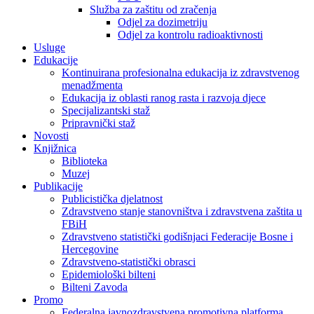
Služba za zaštitu od zračenja
Odjel za dozimetriju
Odjel za kontrolu radioaktivnosti
Usluge
Edukacije
Kontinuirana profesionalna edukacija iz zdravstvenog
menadžmenta
Edukacija iz oblasti ranog rasta i razvoja djece
Specijalizantski staž
Pripravnički staž
Novosti
Knjižnica
Biblioteka
Muzej
Publikacije
Publicistička djelatnost
Zdravstveno stanje stanovništva i zdravstvena zaštita u
FBiH
Zdravstveno statistički godišnjaci Federacije Bosne i
Hercegovine
Zdravstveno-statistički obrasci
Epidemiološki bilteni
Bilteni Zavoda
Promo
Federalna javnozdravstvena promotivna platforma