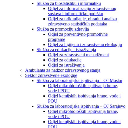
Služba za biostatistiku i informatiku
Odjel za informatizaciju zdravstvenog
sustava i informatičku podršku
Odjel za prikupljanje, obradu i analizu
zdravstveno statističkih podataka
Služba za promociju zdravlja
Odjel za preventivno-promotivne
programe
Odjel za higijenu i zdravstvenu ekologiju
Služba za edukacije i istraživanja
Odjel za zdravstveni menadžment
Odjel za edukacije
Odjel za istraživanja
Ambulanta za nadzor zdravstvenog stanja
Sektor zdravstvene ekologije
Služba za laboratorijska ispitivanja – OJ Mostar
Odjel mikrobioloških ispitivanja hrane,
vode i POU
Odjel kemijskih ispitivanja hrane, vode i
POU
Služba za laboratorijska ispitivanja – OJ Sarajevo
Odjel mikrobioloških ispitivanja hrane,
vode i POU
Odjel kemijskih ispitivanja hrane, vode i
POU