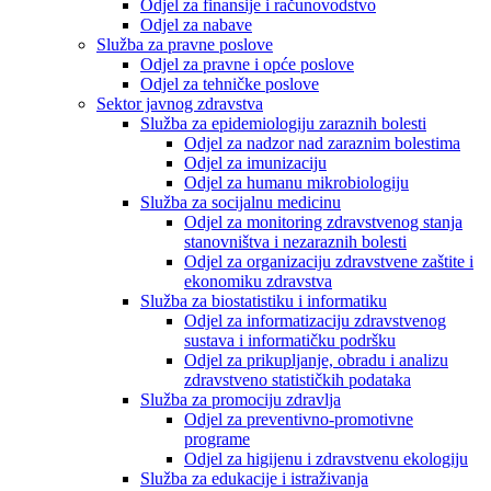
Odjel za finansije i računovodstvo
Odjel za nabave
Služba za pravne poslove
Odjel za pravne i opće poslove
Odjel za tehničke poslove
Sektor javnog zdravstva
Služba za epidemiologiju zaraznih bolesti
Odjel za nadzor nad zaraznim bolestima
Odjel za imunizaciju
Odjel za humanu mikrobiologiju
Služba za socijalnu medicinu
Odjel za monitoring zdravstvenog stanja
stanovništva i nezaraznih bolesti
Odjel za organizaciju zdravstvene zaštite i
ekonomiku zdravstva
Služba za biostatistiku i informatiku
Odjel za informatizaciju zdravstvenog
sustava i informatičku podršku
Odjel za prikupljanje, obradu i analizu
zdravstveno statističkih podataka
Služba za promociju zdravlja
Odjel za preventivno-promotivne
programe
Odjel za higijenu i zdravstvenu ekologiju
Služba za edukacije i istraživanja