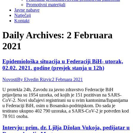
Promotivni materijali
Javne nabave
Natječaji
Kontakt
Daily Archives:
2 Februara
2021
Epidemiološka situacija u Federaciji BiH- utorak,
02.02. 2021. godine (presjek stanja u 12h)
Novosti
By
Elvedin Rizvic
2 Februara 2021
U protekla 24h, Zavodu za javno zdravstvo Federacije BiH
prijavljena su 1954 uzorka, od kojih je 151 pozitivan na SARS-
CoV-2. Novi slučajevi registrirani su u svim kantonima/županijama
u Federaciji BiH, osim u Bosansko-podrinjskom. Do sada je
testirano ukupno 402 790 uzoraka, a SARS-CoV-2 je potvrđen kod
78 911 osoba.
Intervju: prim. dr. Ljilja Džolan Vukoja, pedijatar u