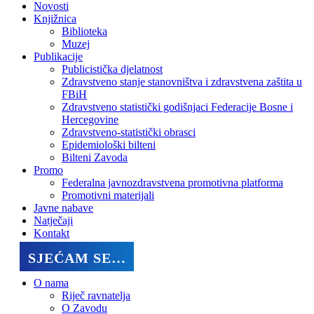
Novosti
Knjižnica
Biblioteka
Muzej
Publikacije
Publicistička djelatnost
Zdravstveno stanje stanovništva i zdravstvena zaštita u
FBiH
Zdravstveno statistički godišnjaci Federacije Bosne i
Hercegovine
Zdravstveno-statistički obrasci
Epidemiološki bilteni
Bilteni Zavoda
Promo
Federalna javnozdravstvena promotivna platforma
Promotivni materijali
Javne nabave
Natječaji
Kontakt
SJEĆAM SE…
O nama
Riječ ravnatelja
O Zavodu