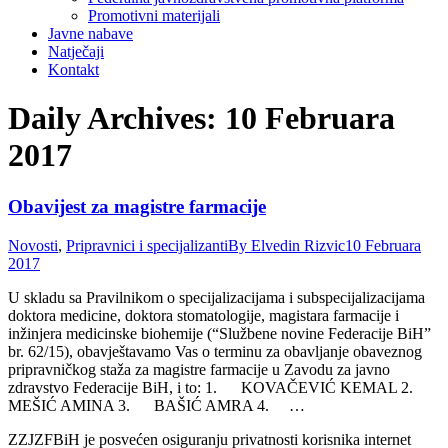
Promotivni materijali
Javne nabave
Natječaji
Kontakt
Daily Archives:
10 Februara
2017
Obavijest za magistre farmacije
Novosti
,
Pripravnici i specijalizanti
By
Elvedin Rizvic
10 Februara
2017
U skladu sa Pravilnikom o specijalizacijama i subspecijalizacijama
doktora medicine, doktora stomatologije, magistara farmacije i
inžinjera medicinske biohemije (“Službene novine Federacije BiH”
br. 62/15), obavještavamo Vas o terminu za obavljanje obaveznog
pripravničkog staža za magistre farmacije u Zavodu za javno
zdravstvo Federacije BiH, i to: 1. KOVAČEVIĆ KEMAL 2.
MEŠIĆ AMINA 3. BAŠIĆ AMRA 4. …
ZZJZFBiH je posvećen osiguranju privatnosti korisnika internet