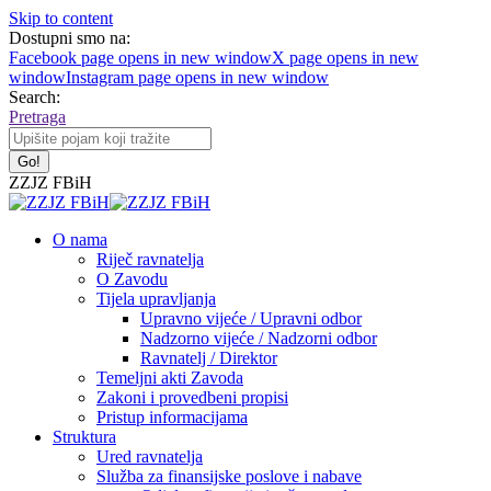
Skip to content
Dostupni smo na:
Facebook page opens in new window
X page opens in new
window
Instagram page opens in new window
Search:
Pretraga
ZZJZ FBiH
O nama
Riječ ravnatelja
O Zavodu
Tijela upravljanja
Upravno vijeće / Upravni odbor
Nadzorno vijeće / Nadzorni odbor
Ravnatelj / Direktor
Temeljni akti Zavoda
Zakoni i provedbeni propisi
Pristup informacijama
Struktura
Ured ravnatelja
Služba za finansijske poslove i nabave