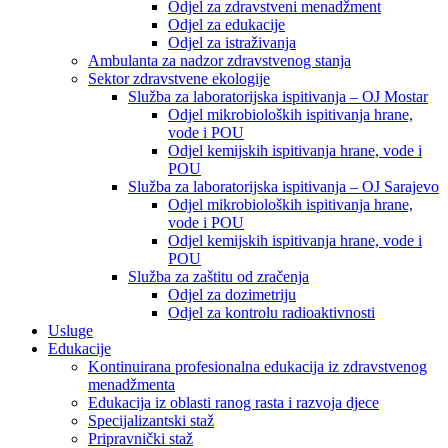
Odjel za zdravstveni menadžment
Odjel za edukacije
Odjel za istraživanja
Ambulanta za nadzor zdravstvenog stanja
Sektor zdravstvene ekologije
Služba za laboratorijska ispitivanja – OJ Mostar
Odjel mikrobioloških ispitivanja hrane,
vode i POU
Odjel kemijskih ispitivanja hrane, vode i
POU
Služba za laboratorijska ispitivanja – OJ Sarajevo
Odjel mikrobioloških ispitivanja hrane,
vode i POU
Odjel kemijskih ispitivanja hrane, vode i
POU
Služba za zaštitu od zračenja
Odjel za dozimetriju
Odjel za kontrolu radioaktivnosti
Usluge
Edukacije
Kontinuirana profesionalna edukacija iz zdravstvenog
menadžmenta
Edukacija iz oblasti ranog rasta i razvoja djece
Specijalizantski staž
Pripravnički staž