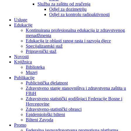
Služba za zaštitu od zračenja
Odjel za dozimetriju
Odjel za kontrolu radioaktivnosti
Usluge
Edukacije
Kontinuirana profesionalna edukacija iz zdravstvenog
menadžmenta
Edukacija iz oblasti ranog rasta i razvoja djece
Specijalizantski staž
Pripravnički staž
Novosti
Knjižnica
Biblioteka
Muzej
Publikacije
Publicistička djelatnost
Zdravstveno stanje stanovništva i zdravstvena zaštita u
FBiH
Zdravstveno statistički godišnjaci Federacije Bosne i
Hercegovine
Zdravstveno-statistički obrasci
Epidemiološki bilteni
Bilteni Zavoda
Promo
Federalna javnozdravstvena promotivna platforma