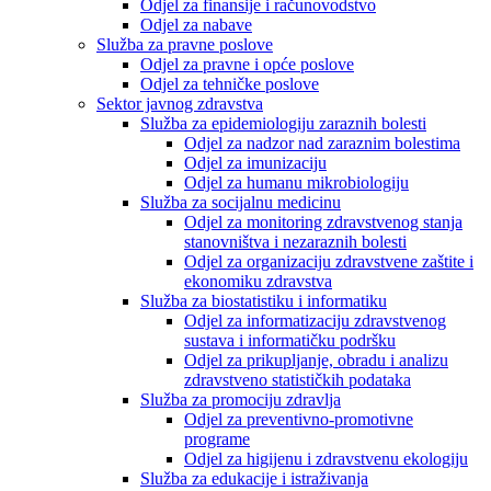
Odjel za finansije i računovodstvo
Odjel za nabave
Služba za pravne poslove
Odjel za pravne i opće poslove
Odjel za tehničke poslove
Sektor javnog zdravstva
Služba za epidemiologiju zaraznih bolesti
Odjel za nadzor nad zaraznim bolestima
Odjel za imunizaciju
Odjel za humanu mikrobiologiju
Služba za socijalnu medicinu
Odjel za monitoring zdravstvenog stanja
stanovništva i nezaraznih bolesti
Odjel za organizaciju zdravstvene zaštite i
ekonomiku zdravstva
Služba za biostatistiku i informatiku
Odjel za informatizaciju zdravstvenog
sustava i informatičku podršku
Odjel za prikupljanje, obradu i analizu
zdravstveno statističkih podataka
Služba za promociju zdravlja
Odjel za preventivno-promotivne
programe
Odjel za higijenu i zdravstvenu ekologiju
Služba za edukacije i istraživanja