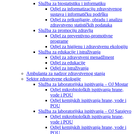
Služba za biostatistiku i informatiku
Odjel za informatizaciju zdravstvenog
sustava i informatičku podršku
Odjel za prikupljanje, obradu i analizu
zdravstveno statističkih podataka
Služba za promociju zdravlja
Odjel za preventivno-promotivne
programe
Odjel za higijenu i zdravstvenu ekologiju
Služba za edukacije i istraživanja
Odjel za zdravstveni menadžment
Odjel za edukacije
Odjel za istraživanja
Ambulanta za nadzor zdravstvenog stanja
Sektor zdravstvene ekologije
Služba za laboratorijska ispitivanja – OJ Mostar
Odjel mikrobioloških ispitivanja hrane,
vode i POU
Odjel kemijskih ispitivanja hrane, vode i
POU
Služba za laboratorijska ispitivanja – OJ Sarajevo
Odjel mikrobioloških ispitivanja hrane,
vode i POU
Odjel kemijskih ispitivanja hrane, vode i
POU