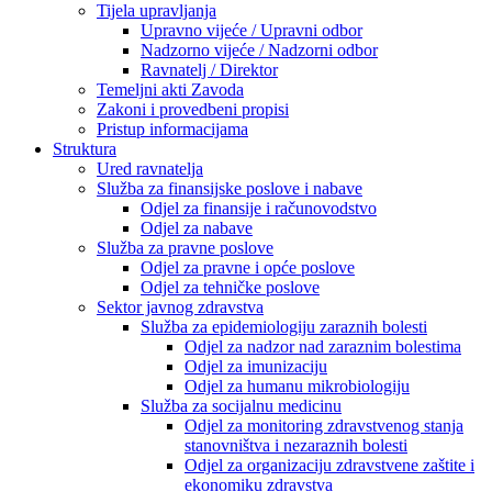
Tijela upravljanja
Upravno vijeće / Upravni odbor
Nadzorno vijeće / Nadzorni odbor
Ravnatelj / Direktor
Temeljni akti Zavoda
Zakoni i provedbeni propisi
Pristup informacijama
Struktura
Ured ravnatelja
Služba za finansijske poslove i nabave
Odjel za finansije i računovodstvo
Odjel za nabave
Služba za pravne poslove
Odjel za pravne i opće poslove
Odjel za tehničke poslove
Sektor javnog zdravstva
Služba za epidemiologiju zaraznih bolesti
Odjel za nadzor nad zaraznim bolestima
Odjel za imunizaciju
Odjel za humanu mikrobiologiju
Služba za socijalnu medicinu
Odjel za monitoring zdravstvenog stanja
stanovništva i nezaraznih bolesti
Odjel za organizaciju zdravstvene zaštite i
ekonomiku zdravstva