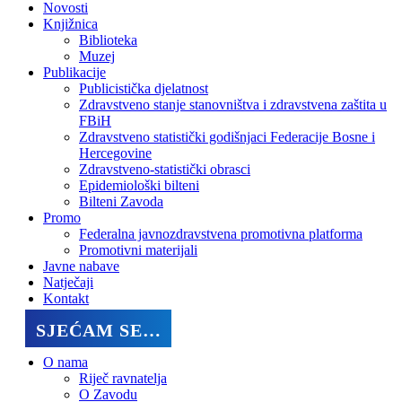
Novosti
Knjižnica
Biblioteka
Muzej
Publikacije
Publicistička djelatnost
Zdravstveno stanje stanovništva i zdravstvena zaštita u
FBiH
Zdravstveno statistički godišnjaci Federacije Bosne i
Hercegovine
Zdravstveno-statistički obrasci
Epidemiološki bilteni
Bilteni Zavoda
Promo
Federalna javnozdravstvena promotivna platforma
Promotivni materijali
Javne nabave
Natječaji
Kontakt
SJEĆAM SE…
O nama
Riječ ravnatelja
O Zavodu