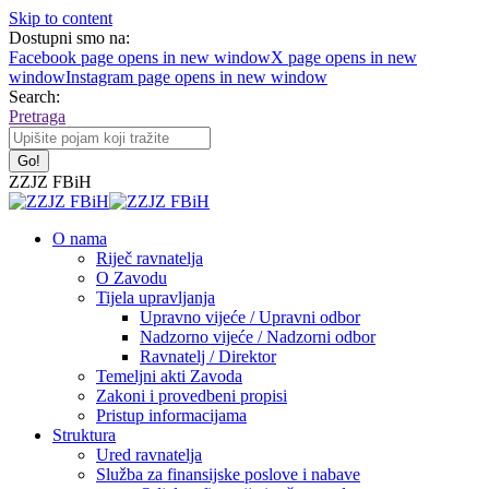
Skip to content
Dostupni smo na:
Facebook page opens in new window
X page opens in new
window
Instagram page opens in new window
Search:
Pretraga
ZZJZ FBiH
O nama
Riječ ravnatelja
O Zavodu
Tijela upravljanja
Upravno vijeće / Upravni odbor
Nadzorno vijeće / Nadzorni odbor
Ravnatelj / Direktor
Temeljni akti Zavoda
Zakoni i provedbeni propisi
Pristup informacijama
Struktura
Ured ravnatelja
Služba za finansijske poslove i nabave