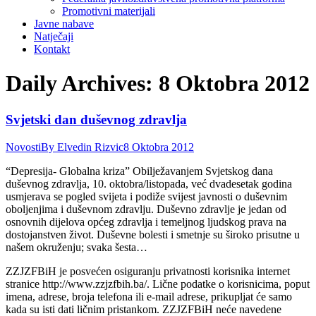
Promotivni materijali
Javne nabave
Natječaji
Kontakt
Daily Archives:
8 Oktobra 2012
Svjetski dan duševnog zdravlja
Novosti
By
Elvedin Rizvic
8 Oktobra 2012
“Depresija- Globalna kriza” Obilježavanjem Svjetskog dana
duševnog zdravlja, 10. oktobra/listopada, već dvadesetak godina
usmjerava se pogled svijeta i podiže svijest javnosti o duševnim
oboljenjima i duševnom zdravlju. Duševno zdravlje je jedan od
osnovnih dijelova općeg zdravlja i temeljnog ljudskog prava na
dostojanstven život. Duševne bolesti i smetnje su široko prisutne u
našem okruženju; svaka šesta…
ZZJZFBiH je posvećen osiguranju privatnosti korisnika internet
stranice http://www.zzjzfbih.ba/. Lične podatke o korisnicima, poput
imena, adrese, broja telefona ili e-mail adrese, prikupljat će samo
kada su isti dati ličnim pristankom. ZZJZFBiH neće navedene