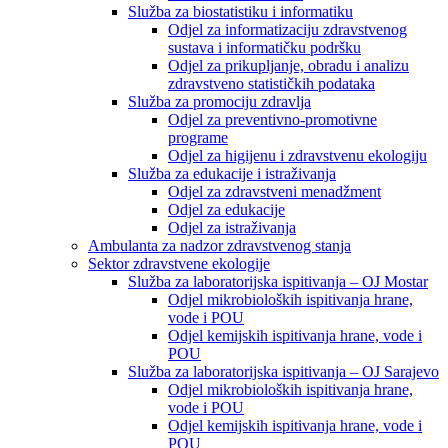
Služba za biostatistiku i informatiku
Odjel za informatizaciju zdravstvenog
sustava i informatičku podršku
Odjel za prikupljanje, obradu i analizu
zdravstveno statističkih podataka
Služba za promociju zdravlja
Odjel za preventivno-promotivne
programe
Odjel za higijenu i zdravstvenu ekologiju
Služba za edukacije i istraživanja
Odjel za zdravstveni menadžment
Odjel za edukacije
Odjel za istraživanja
Ambulanta za nadzor zdravstvenog stanja
Sektor zdravstvene ekologije
Služba za laboratorijska ispitivanja – OJ Mostar
Odjel mikrobioloških ispitivanja hrane,
vode i POU
Odjel kemijskih ispitivanja hrane, vode i
POU
Služba za laboratorijska ispitivanja – OJ Sarajevo
Odjel mikrobioloških ispitivanja hrane,
vode i POU
Odjel kemijskih ispitivanja hrane, vode i
POU