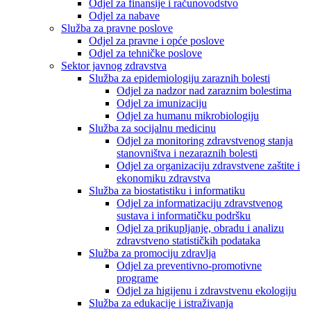
Odjel za finansije i računovodstvo
Odjel za nabave
Služba za pravne poslove
Odjel za pravne i opće poslove
Odjel za tehničke poslove
Sektor javnog zdravstva
Služba za epidemiologiju zaraznih bolesti
Odjel za nadzor nad zaraznim bolestima
Odjel za imunizaciju
Odjel za humanu mikrobiologiju
Služba za socijalnu medicinu
Odjel za monitoring zdravstvenog stanja
stanovništva i nezaraznih bolesti
Odjel za organizaciju zdravstvene zaštite i
ekonomiku zdravstva
Služba za biostatistiku i informatiku
Odjel za informatizaciju zdravstvenog
sustava i informatičku podršku
Odjel za prikupljanje, obradu i analizu
zdravstveno statističkih podataka
Služba za promociju zdravlja
Odjel za preventivno-promotivne
programe
Odjel za higijenu i zdravstvenu ekologiju
Služba za edukacije i istraživanja