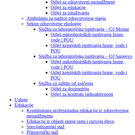
Odjel za zdravstveni menadžment
Odjel za edukacije
Odjel za istraživanja
Ambulanta za nadzor zdravstvenog stanja
Sektor zdravstvene ekologije
Služba za laboratorijska ispitivanja – OJ Mostar
Odjel mikrobioloških ispitivanja hrane,
vode i POU
Odjel kemijskih ispitivanja hrane, vode i
POU
Služba za laboratorijska ispitivanja – OJ Sarajevo
Odjel mikrobioloških ispitivanja hrane,
vode i POU
Odjel kemijskih ispitivanja hrane, vode i
POU
Služba za zaštitu od zračenja
Odjel za dozimetriju
Odjel za kontrolu radioaktivnosti
Usluge
Edukacije
Kontinuirana profesionalna edukacija iz zdravstvenog
menadžmenta
Edukacija iz oblasti ranog rasta i razvoja djece
Specijalizantski staž
Pripravnički staž