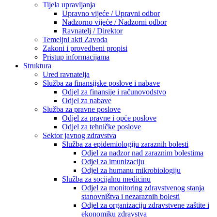
Tijela upravljanja
Upravno vijeće / Upravni odbor
Nadzorno vijeće / Nadzorni odbor
Ravnatelj / Direktor
Temeljni akti Zavoda
Zakoni i provedbeni propisi
Pristup informacijama
Struktura
Ured ravnatelja
Služba za finansijske poslove i nabave
Odjel za finansije i računovodstvo
Odjel za nabave
Služba za pravne poslove
Odjel za pravne i opće poslove
Odjel za tehničke poslove
Sektor javnog zdravstva
Služba za epidemiologiju zaraznih bolesti
Odjel za nadzor nad zaraznim bolestima
Odjel za imunizaciju
Odjel za humanu mikrobiologiju
Služba za socijalnu medicinu
Odjel za monitoring zdravstvenog stanja
stanovništva i nezaraznih bolesti
Odjel za organizaciju zdravstvene zaštite i
ekonomiku zdravstva