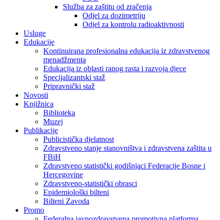
Služba za zaštitu od zračenja
Odjel za dozimetriju
Odjel za kontrolu radioaktivnosti
Usluge
Edukacije
Kontinuirana profesionalna edukacija iz zdravstvenog
menadžmenta
Edukacija iz oblasti ranog rasta i razvoja djece
Specijalizantski staž
Pripravnički staž
Novosti
Knjižnica
Biblioteka
Muzej
Publikacije
Publicistička djelatnost
Zdravstveno stanje stanovništva i zdravstvena zaštita u
FBiH
Zdravstveno statistički godišnjaci Federacije Bosne i
Hercegovine
Zdravstveno-statistički obrasci
Epidemiološki bilteni
Bilteni Zavoda
Promo
Federalna javnozdravstvena promotivna platforma