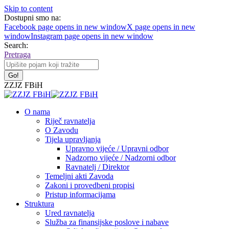
Skip to content
Dostupni smo na:
Facebook page opens in new window
X page opens in new
window
Instagram page opens in new window
Search:
Pretraga
ZZJZ FBiH
O nama
Riječ ravnatelja
O Zavodu
Tijela upravljanja
Upravno vijeće / Upravni odbor
Nadzorno vijeće / Nadzorni odbor
Ravnatelj / Direktor
Temeljni akti Zavoda
Zakoni i provedbeni propisi
Pristup informacijama
Struktura
Ured ravnatelja
Služba za finansijske poslove i nabave