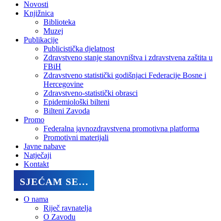
Novosti
Knjižnica
Biblioteka
Muzej
Publikacije
Publicistička djelatnost
Zdravstveno stanje stanovništva i zdravstvena zaštita u
FBiH
Zdravstveno statistički godišnjaci Federacije Bosne i
Hercegovine
Zdravstveno-statistički obrasci
Epidemiološki bilteni
Bilteni Zavoda
Promo
Federalna javnozdravstvena promotivna platforma
Promotivni materijali
Javne nabave
Natječaji
Kontakt
SJEĆAM SE…
O nama
Riječ ravnatelja
O Zavodu