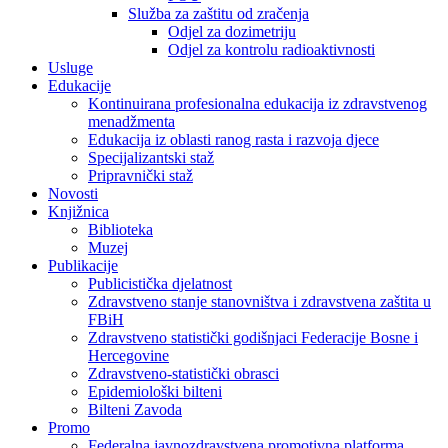
Služba za zaštitu od zračenja
Odjel za dozimetriju
Odjel za kontrolu radioaktivnosti
Usluge
Edukacije
Kontinuirana profesionalna edukacija iz zdravstvenog
menadžmenta
Edukacija iz oblasti ranog rasta i razvoja djece
Specijalizantski staž
Pripravnički staž
Novosti
Knjižnica
Biblioteka
Muzej
Publikacije
Publicistička djelatnost
Zdravstveno stanje stanovništva i zdravstvena zaštita u
FBiH
Zdravstveno statistički godišnjaci Federacije Bosne i
Hercegovine
Zdravstveno-statistički obrasci
Epidemiološki bilteni
Bilteni Zavoda
Promo
Federalna javnozdravstvena promotivna platforma