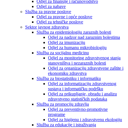
Odjel za finansije i računovodstvo
Odjel za nabave
Služba za pravne poslove
Odjel za pravne i opće poslove
Odjel za tehničke poslove
Sektor javnog zdravstva
Služba za epidemiologiju zaraznih bolesti
Odjel za nadzor nad zaraznim bolestima
Odjel za imunizaciju
Odjel za humanu mikrobiologiju
Služba za socijalnu medicinu
Odjel za monitoring zdravstvenog stanja
stanovništva i nezaraznih bolesti
Odjel za organizaciju zdravstvene zaštite i
ekonomiku zdravstva
Služba za biostatistiku i informatiku
Odjel za informatizaciju zdravstvenog
sustava i informatičku podršku
Odjel za prikupljanje, obradu i analizu
zdravstveno statističkih podataka
Služba za promociju zdravlja
Odjel za preventivno-promotivne
programe
Odjel za higijenu i zdravstvenu ekologiju
Služba za edukacije i istraživanja