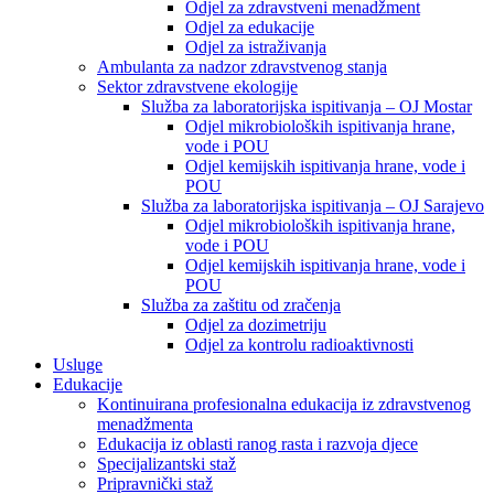
Odjel za zdravstveni menadžment
Odjel za edukacije
Odjel za istraživanja
Ambulanta za nadzor zdravstvenog stanja
Sektor zdravstvene ekologije
Služba za laboratorijska ispitivanja – OJ Mostar
Odjel mikrobioloških ispitivanja hrane,
vode i POU
Odjel kemijskih ispitivanja hrane, vode i
POU
Služba za laboratorijska ispitivanja – OJ Sarajevo
Odjel mikrobioloških ispitivanja hrane,
vode i POU
Odjel kemijskih ispitivanja hrane, vode i
POU
Služba za zaštitu od zračenja
Odjel za dozimetriju
Odjel za kontrolu radioaktivnosti
Usluge
Edukacije
Kontinuirana profesionalna edukacija iz zdravstvenog
menadžmenta
Edukacija iz oblasti ranog rasta i razvoja djece
Specijalizantski staž
Pripravnički staž