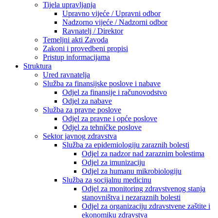
Tijela upravljanja
Upravno vijeće / Upravni odbor
Nadzorno vijeće / Nadzorni odbor
Ravnatelj / Direktor
Temeljni akti Zavoda
Zakoni i provedbeni propisi
Pristup informacijama
Struktura
Ured ravnatelja
Služba za finansijske poslove i nabave
Odjel za finansije i računovodstvo
Odjel za nabave
Služba za pravne poslove
Odjel za pravne i opće poslove
Odjel za tehničke poslove
Sektor javnog zdravstva
Služba za epidemiologiju zaraznih bolesti
Odjel za nadzor nad zaraznim bolestima
Odjel za imunizaciju
Odjel za humanu mikrobiologiju
Služba za socijalnu medicinu
Odjel za monitoring zdravstvenog stanja
stanovništva i nezaraznih bolesti
Odjel za organizaciju zdravstvene zaštite i
ekonomiku zdravstva