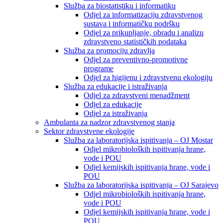
Služba za biostatistiku i informatiku
Odjel za informatizaciju zdravstvenog
sustava i informatičku podršku
Odjel za prikupljanje, obradu i analizu
zdravstveno statističkih podataka
Služba za promociju zdravlja
Odjel za preventivno-promotivne
programe
Odjel za higijenu i zdravstvenu ekologiju
Služba za edukacije i istraživanja
Odjel za zdravstveni menadžment
Odjel za edukacije
Odjel za istraživanja
Ambulanta za nadzor zdravstvenog stanja
Sektor zdravstvene ekologije
Služba za laboratorijska ispitivanja – OJ Mostar
Odjel mikrobioloških ispitivanja hrane,
vode i POU
Odjel kemijskih ispitivanja hrane, vode i
POU
Služba za laboratorijska ispitivanja – OJ Sarajevo
Odjel mikrobioloških ispitivanja hrane,
vode i POU
Odjel kemijskih ispitivanja hrane, vode i
POU