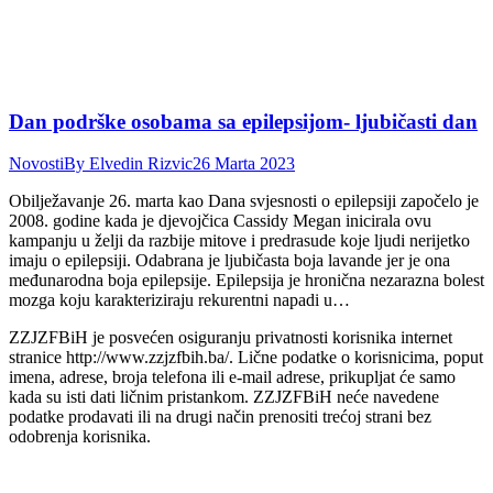
Dan podrške osobama sa epilepsijom- ljubičasti dan
Novosti
By
Elvedin Rizvic
26 Marta 2023
Obilježavanje 26. marta kao Dana svjesnosti o epilepsiji započelo je
2008. godine kada je djevojčica Cassidy Megan inicirala ovu
kampanju u želji da razbije mitove i predrasude koje ljudi nerijetko
imaju o epilepsiji. Odabrana je ljubičasta boja lavande jer je ona
međunarodna boja epilepsije. Epilepsija je hronična nezarazna bolest
mozga koju karakteriziraju rekurentni napadi u…
ZZJZFBiH je posvećen osiguranju privatnosti korisnika internet
stranice http://www.zzjzfbih.ba/. Lične podatke o korisnicima, poput
imena, adrese, broja telefona ili e-mail adrese, prikupljat će samo
kada su isti dati ličnim pristankom. ZZJZFBiH neće navedene
podatke prodavati ili na drugi način prenositi trećoj strani bez
odobrenja korisnika.