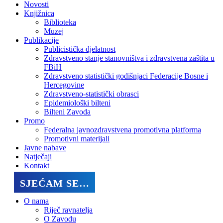
Novosti
Knjižnica
Biblioteka
Muzej
Publikacije
Publicistička djelatnost
Zdravstveno stanje stanovništva i zdravstvena zaštita u
FBiH
Zdravstveno statistički godišnjaci Federacije Bosne i
Hercegovine
Zdravstveno-statistički obrasci
Epidemiološki bilteni
Bilteni Zavoda
Promo
Federalna javnozdravstvena promotivna platforma
Promotivni materijali
Javne nabave
Natječaji
Kontakt
SJEĆAM SE…
O nama
Riječ ravnatelja
O Zavodu