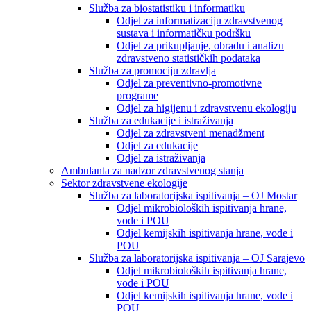
Služba za biostatistiku i informatiku
Odjel za informatizaciju zdravstvenog
sustava i informatičku podršku
Odjel za prikupljanje, obradu i analizu
zdravstveno statističkih podataka
Služba za promociju zdravlja
Odjel za preventivno-promotivne
programe
Odjel za higijenu i zdravstvenu ekologiju
Služba za edukacije i istraživanja
Odjel za zdravstveni menadžment
Odjel za edukacije
Odjel za istraživanja
Ambulanta za nadzor zdravstvenog stanja
Sektor zdravstvene ekologije
Služba za laboratorijska ispitivanja – OJ Mostar
Odjel mikrobioloških ispitivanja hrane,
vode i POU
Odjel kemijskih ispitivanja hrane, vode i
POU
Služba za laboratorijska ispitivanja – OJ Sarajevo
Odjel mikrobioloških ispitivanja hrane,
vode i POU
Odjel kemijskih ispitivanja hrane, vode i
POU