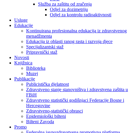
Služba za zaštitu od zračenja
Odjel za dozimetriju
Odjel za kontrolu radioaktivnosti
Usluge
Edukacije
Kontinuirana profesionalna edukacija iz zdravstvenog
menadžmenta
Edukacija iz oblasti ranog rasta i razvoja djece
Specijalizantski staž
Pripravnički staž
Novosti
Knjižnica
Biblioteka
Muzej
Publikacije
Publicistička djelatnost
Zdravstveno stanje stanovništva i zdravstvena zaštita u
FBiH
Zdravstveno statistički godišnjaci Federacije Bosne i
Hercegovine
Zdravstveno-statistički obrasci
Epidemiološki bilteni
Bilteni Zavoda
Promo
Federalna javnozdravstvena promotivna platforma