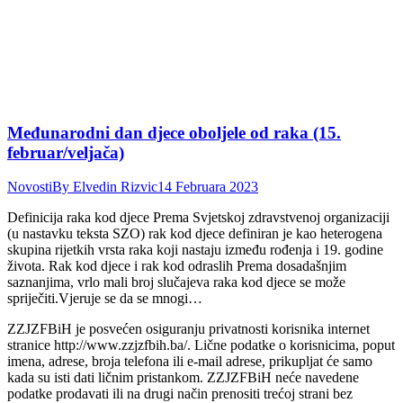
Međunarodni dan djece oboljele od raka (15.
februar/veljača)
Novosti
By
Elvedin Rizvic
14 Februara 2023
Definicija raka kod djece Prema Svjetskoj zdravstvenoj organizaciji
(u nastavku teksta SZO) rak kod djece definiran je kao heterogena
skupina rijetkih vrsta raka koji nastaju između rođenja i 19. godine
života. Rak kod djece i rak kod odraslih Prema dosadašnjim
saznanjima, vrlo mali broj slučajeva raka kod djece se može
spriječiti.Vjeruje se da se mnogi…
ZZJZFBiH je posvećen osiguranju privatnosti korisnika internet
stranice http://www.zzjzfbih.ba/. Lične podatke o korisnicima, poput
imena, adrese, broja telefona ili e-mail adrese, prikupljat će samo
kada su isti dati ličnim pristankom. ZZJZFBiH neće navedene
podatke prodavati ili na drugi način prenositi trećoj strani bez