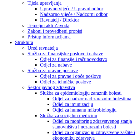
Tijela upravljanja
Upravno vijeće / Upravni odbor
Nadzorno vijeće / Nadzorni odbor
Ravnatelj / Direktor
Temeljni akti Zavoda
Zakoni i provedbeni propisi
Pristup informacijama
Struktura
Ured ravnatelja
Služba za finansijske poslove i nabave
Odjel za finansije i računovodstvo
Odjel za nabave
Služba za pravne poslove
Odjel za pravne i opće poslove
Odjel za tehničke poslove
Sektor javnog zdravstva
Služba za epidemiologiju zaraznih bolesti
Odjel za nadzor nad zaraznim bolestima
Odjel za imunizaciju
Odjel za humanu mikrobiologiju
Služba za socijalnu medicinu
Odjel za monitoring zdravstvenog stanja
stanovništva i nezaraznih bolesti
Odjel za organizaciju zdravstvene zaštite i
ekonomiku zdravstva