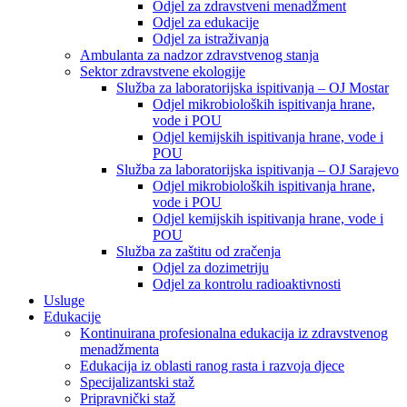
Odjel za zdravstveni menadžment
Odjel za edukacije
Odjel za istraživanja
Ambulanta za nadzor zdravstvenog stanja
Sektor zdravstvene ekologije
Služba za laboratorijska ispitivanja – OJ Mostar
Odjel mikrobioloških ispitivanja hrane,
vode i POU
Odjel kemijskih ispitivanja hrane, vode i
POU
Služba za laboratorijska ispitivanja – OJ Sarajevo
Odjel mikrobioloških ispitivanja hrane,
vode i POU
Odjel kemijskih ispitivanja hrane, vode i
POU
Služba za zaštitu od zračenja
Odjel za dozimetriju
Odjel za kontrolu radioaktivnosti
Usluge
Edukacije
Kontinuirana profesionalna edukacija iz zdravstvenog
menadžmenta
Edukacija iz oblasti ranog rasta i razvoja djece
Specijalizantski staž
Pripravnički staž