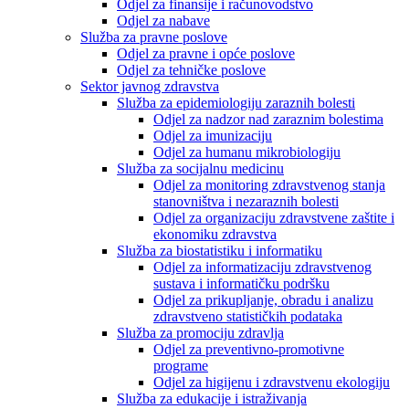
Odjel za finansije i računovodstvo
Odjel za nabave
Služba za pravne poslove
Odjel za pravne i opće poslove
Odjel za tehničke poslove
Sektor javnog zdravstva
Služba za epidemiologiju zaraznih bolesti
Odjel za nadzor nad zaraznim bolestima
Odjel za imunizaciju
Odjel za humanu mikrobiologiju
Služba za socijalnu medicinu
Odjel za monitoring zdravstvenog stanja
stanovništva i nezaraznih bolesti
Odjel za organizaciju zdravstvene zaštite i
ekonomiku zdravstva
Služba za biostatistiku i informatiku
Odjel za informatizaciju zdravstvenog
sustava i informatičku podršku
Odjel za prikupljanje, obradu i analizu
zdravstveno statističkih podataka
Služba za promociju zdravlja
Odjel za preventivno-promotivne
programe
Odjel za higijenu i zdravstvenu ekologiju
Služba za edukacije i istraživanja