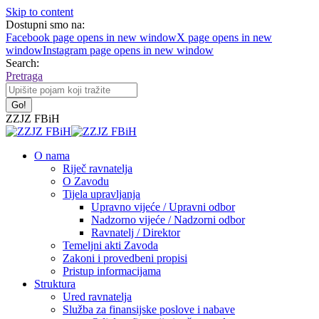
Skip to content
Dostupni smo na:
Facebook page opens in new window
X page opens in new
window
Instagram page opens in new window
Search:
Pretraga
ZZJZ FBiH
O nama
Riječ ravnatelja
O Zavodu
Tijela upravljanja
Upravno vijeće / Upravni odbor
Nadzorno vijeće / Nadzorni odbor
Ravnatelj / Direktor
Temeljni akti Zavoda
Zakoni i provedbeni propisi
Pristup informacijama
Struktura
Ured ravnatelja
Služba za finansijske poslove i nabave