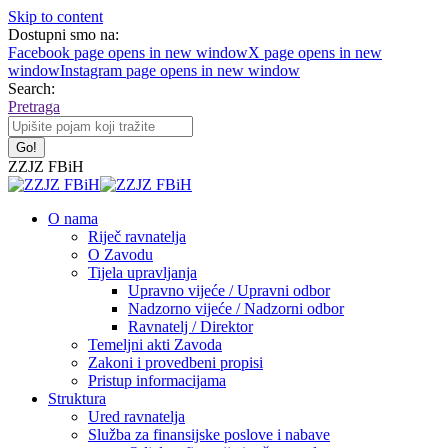
Skip to content
Dostupni smo na:
Facebook page opens in new window
X page opens in new
window
Instagram page opens in new window
Search:
Pretraga
ZZJZ FBiH
O nama
Riječ ravnatelja
O Zavodu
Tijela upravljanja
Upravno vijeće / Upravni odbor
Nadzorno vijeće / Nadzorni odbor
Ravnatelj / Direktor
Temeljni akti Zavoda
Zakoni i provedbeni propisi
Pristup informacijama
Struktura
Ured ravnatelja
Služba za finansijske poslove i nabave