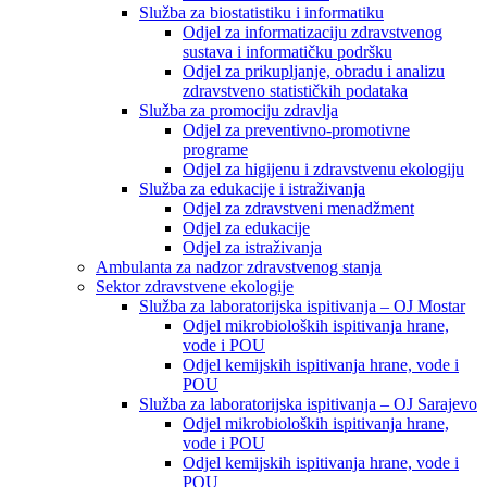
Služba za biostatistiku i informatiku
Odjel za informatizaciju zdravstvenog
sustava i informatičku podršku
Odjel za prikupljanje, obradu i analizu
zdravstveno statističkih podataka
Služba za promociju zdravlja
Odjel za preventivno-promotivne
programe
Odjel za higijenu i zdravstvenu ekologiju
Služba za edukacije i istraživanja
Odjel za zdravstveni menadžment
Odjel za edukacije
Odjel za istraživanja
Ambulanta za nadzor zdravstvenog stanja
Sektor zdravstvene ekologije
Služba za laboratorijska ispitivanja – OJ Mostar
Odjel mikrobioloških ispitivanja hrane,
vode i POU
Odjel kemijskih ispitivanja hrane, vode i
POU
Služba za laboratorijska ispitivanja – OJ Sarajevo
Odjel mikrobioloških ispitivanja hrane,
vode i POU
Odjel kemijskih ispitivanja hrane, vode i
POU