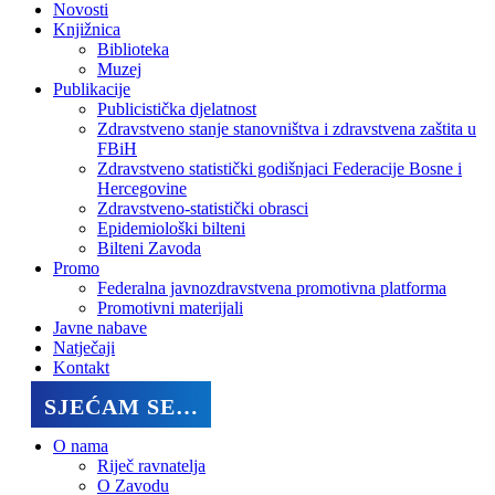
Novosti
Knjižnica
Biblioteka
Muzej
Publikacije
Publicistička djelatnost
Zdravstveno stanje stanovništva i zdravstvena zaštita u
FBiH
Zdravstveno statistički godišnjaci Federacije Bosne i
Hercegovine
Zdravstveno-statistički obrasci
Epidemiološki bilteni
Bilteni Zavoda
Promo
Federalna javnozdravstvena promotivna platforma
Promotivni materijali
Javne nabave
Natječaji
Kontakt
SJEĆAM SE…
O nama
Riječ ravnatelja
O Zavodu