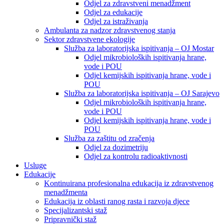
Odjel za zdravstveni menadžment
Odjel za edukacije
Odjel za istraživanja
Ambulanta za nadzor zdravstvenog stanja
Sektor zdravstvene ekologije
Služba za laboratorijska ispitivanja – OJ Mostar
Odjel mikrobioloških ispitivanja hrane,
vode i POU
Odjel kemijskih ispitivanja hrane, vode i
POU
Služba za laboratorijska ispitivanja – OJ Sarajevo
Odjel mikrobioloških ispitivanja hrane,
vode i POU
Odjel kemijskih ispitivanja hrane, vode i
POU
Služba za zaštitu od zračenja
Odjel za dozimetriju
Odjel za kontrolu radioaktivnosti
Usluge
Edukacije
Kontinuirana profesionalna edukacija iz zdravstvenog
menadžmenta
Edukacija iz oblasti ranog rasta i razvoja djece
Specijalizantski staž
Pripravnički staž