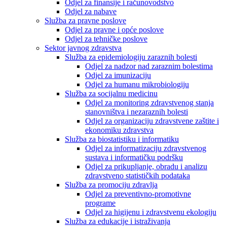
Odjel za finansije i računovodstvo
Odjel za nabave
Služba za pravne poslove
Odjel za pravne i opće poslove
Odjel za tehničke poslove
Sektor javnog zdravstva
Služba za epidemiologiju zaraznih bolesti
Odjel za nadzor nad zaraznim bolestima
Odjel za imunizaciju
Odjel za humanu mikrobiologiju
Služba za socijalnu medicinu
Odjel za monitoring zdravstvenog stanja
stanovništva i nezaraznih bolesti
Odjel za organizaciju zdravstvene zaštite i
ekonomiku zdravstva
Služba za biostatistiku i informatiku
Odjel za informatizaciju zdravstvenog
sustava i informatičku podršku
Odjel za prikupljanje, obradu i analizu
zdravstveno statističkih podataka
Služba za promociju zdravlja
Odjel za preventivno-promotivne
programe
Odjel za higijenu i zdravstvenu ekologiju
Služba za edukacije i istraživanja