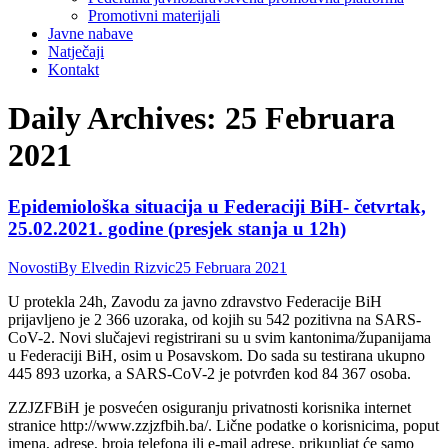
Promotivni materijali
Javne nabave
Natječaji
Kontakt
Daily Archives:
25 Februara
2021
Epidemiološka situacija u Federaciji BiH- četvrtak,
25.02.2021. godine (presjek stanja u 12h)
Novosti
By
Elvedin Rizvic
25 Februara 2021
U protekla 24h, Zavodu za javno zdravstvo Federacije BiH
prijavljeno je 2 366 uzoraka, od kojih su 542 pozitivna na SARS-
CoV-2. Novi slučajevi registrirani su u svim kantonima/županijama
u Federaciji BiH, osim u Posavskom. Do sada su testirana ukupno
445 893 uzorka, a SARS-CoV-2 je potvrđen kod 84 367 osoba.
ZZJZFBiH je posvećen osiguranju privatnosti korisnika internet
stranice http://www.zzjzfbih.ba/. Lične podatke o korisnicima, poput
imena, adrese, broja telefona ili e-mail adrese, prikupljat će samo