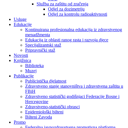
Služba za zaštitu od zračenja
Odjel za dozimetriju
Odjel za kontrolu radioaktivnosti
Usluge
Edukacije
Kontinuirana profesionalna edukacija iz zdravstvenog
menadžmenta
Edukacija iz oblasti ranog rasta i razvoja djece
Specijalizantski staž
Pripravnički staž
Novosti
Knjižnica
Biblioteka
Muzej
Publikacije
Publicistička djelatnost
Zdravstveno stanje stanovništva i zdravstvena zaštita u
FBiH
Zdravstveno statistički godišnjaci Federacije Bosne i
Hercegovine
Zdravstveno-statistički obrasci
Epidemiološki bilteni
Bilteni Zavoda
Promo
Federalna javnozdravstvena promotivna platforma