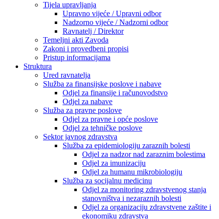
Tijela upravljanja
Upravno vijeće / Upravni odbor
Nadzorno vijeće / Nadzorni odbor
Ravnatelj / Direktor
Temeljni akti Zavoda
Zakoni i provedbeni propisi
Pristup informacijama
Struktura
Ured ravnatelja
Služba za finansijske poslove i nabave
Odjel za finansije i računovodstvo
Odjel za nabave
Služba za pravne poslove
Odjel za pravne i opće poslove
Odjel za tehničke poslove
Sektor javnog zdravstva
Služba za epidemiologiju zaraznih bolesti
Odjel za nadzor nad zaraznim bolestima
Odjel za imunizaciju
Odjel za humanu mikrobiologiju
Služba za socijalnu medicinu
Odjel za monitoring zdravstvenog stanja
stanovništva i nezaraznih bolesti
Odjel za organizaciju zdravstvene zaštite i
ekonomiku zdravstva