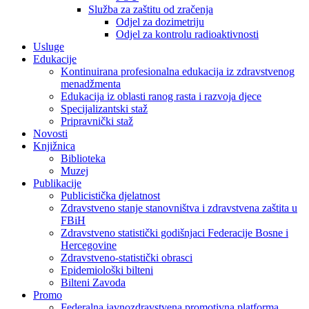
Služba za zaštitu od zračenja
Odjel za dozimetriju
Odjel za kontrolu radioaktivnosti
Usluge
Edukacije
Kontinuirana profesionalna edukacija iz zdravstvenog
menadžmenta
Edukacija iz oblasti ranog rasta i razvoja djece
Specijalizantski staž
Pripravnički staž
Novosti
Knjižnica
Biblioteka
Muzej
Publikacije
Publicistička djelatnost
Zdravstveno stanje stanovništva i zdravstvena zaštita u
FBiH
Zdravstveno statistički godišnjaci Federacije Bosne i
Hercegovine
Zdravstveno-statistički obrasci
Epidemiološki bilteni
Bilteni Zavoda
Promo
Federalna javnozdravstvena promotivna platforma