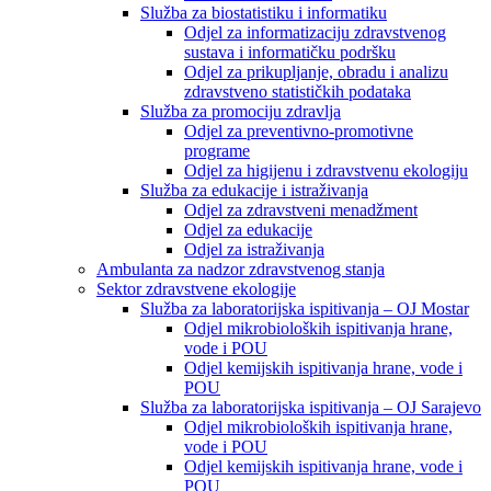
Služba za biostatistiku i informatiku
Odjel za informatizaciju zdravstvenog
sustava i informatičku podršku
Odjel za prikupljanje, obradu i analizu
zdravstveno statističkih podataka
Služba za promociju zdravlja
Odjel za preventivno-promotivne
programe
Odjel za higijenu i zdravstvenu ekologiju
Služba za edukacije i istraživanja
Odjel za zdravstveni menadžment
Odjel za edukacije
Odjel za istraživanja
Ambulanta za nadzor zdravstvenog stanja
Sektor zdravstvene ekologije
Služba za laboratorijska ispitivanja – OJ Mostar
Odjel mikrobioloških ispitivanja hrane,
vode i POU
Odjel kemijskih ispitivanja hrane, vode i
POU
Služba za laboratorijska ispitivanja – OJ Sarajevo
Odjel mikrobioloških ispitivanja hrane,
vode i POU
Odjel kemijskih ispitivanja hrane, vode i
POU