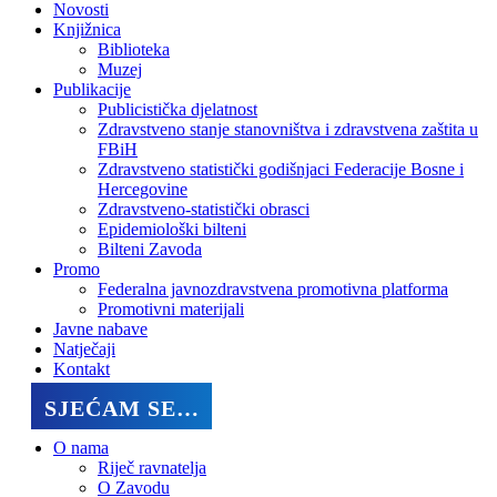
Novosti
Knjižnica
Biblioteka
Muzej
Publikacije
Publicistička djelatnost
Zdravstveno stanje stanovništva i zdravstvena zaštita u
FBiH
Zdravstveno statistički godišnjaci Federacije Bosne i
Hercegovine
Zdravstveno-statistički obrasci
Epidemiološki bilteni
Bilteni Zavoda
Promo
Federalna javnozdravstvena promotivna platforma
Promotivni materijali
Javne nabave
Natječaji
Kontakt
SJEĆAM SE…
O nama
Riječ ravnatelja
O Zavodu