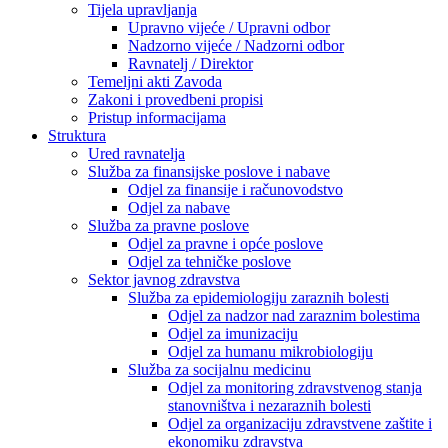
Tijela upravljanja
Upravno vijeće / Upravni odbor
Nadzorno vijeće / Nadzorni odbor
Ravnatelj / Direktor
Temeljni akti Zavoda
Zakoni i provedbeni propisi
Pristup informacijama
Struktura
Ured ravnatelja
Služba za finansijske poslove i nabave
Odjel za finansije i računovodstvo
Odjel za nabave
Služba za pravne poslove
Odjel za pravne i opće poslove
Odjel za tehničke poslove
Sektor javnog zdravstva
Služba za epidemiologiju zaraznih bolesti
Odjel za nadzor nad zaraznim bolestima
Odjel za imunizaciju
Odjel za humanu mikrobiologiju
Služba za socijalnu medicinu
Odjel za monitoring zdravstvenog stanja
stanovništva i nezaraznih bolesti
Odjel za organizaciju zdravstvene zaštite i
ekonomiku zdravstva