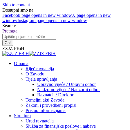
Skip to content
Dostupni smo na:
Facebook page opens in new window
X page opens in new
window
Instagram page opens in new window
Search:
Pretraga
ZZJZ FBiH
O nama
Riječ ravnatelja
O Zavodu
Tijela upravljanja
Upravno vijeće / Upravni odbor
Nadzorno vijeće / Nadzorni odbor
Ravnatelj / Direktor
Temeljni akti Zavoda
Zakoni i provedbeni propisi
Pristup informacijama
Struktura
Ured ravnatelja
Služba za finansijske poslove i nabave