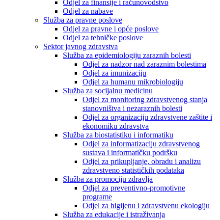
Odjel za finansije i računovodstvo
Odjel za nabave
Služba za pravne poslove
Odjel za pravne i opće poslove
Odjel za tehničke poslove
Sektor javnog zdravstva
Služba za epidemiologiju zaraznih bolesti
Odjel za nadzor nad zaraznim bolestima
Odjel za imunizaciju
Odjel za humanu mikrobiologiju
Služba za socijalnu medicinu
Odjel za monitoring zdravstvenog stanja
stanovništva i nezaraznih bolesti
Odjel za organizaciju zdravstvene zaštite i
ekonomiku zdravstva
Služba za biostatistiku i informatiku
Odjel za informatizaciju zdravstvenog
sustava i informatičku podršku
Odjel za prikupljanje, obradu i analizu
zdravstveno statističkih podataka
Služba za promociju zdravlja
Odjel za preventivno-promotivne
programe
Odjel za higijenu i zdravstvenu ekologiju
Služba za edukacije i istraživanja