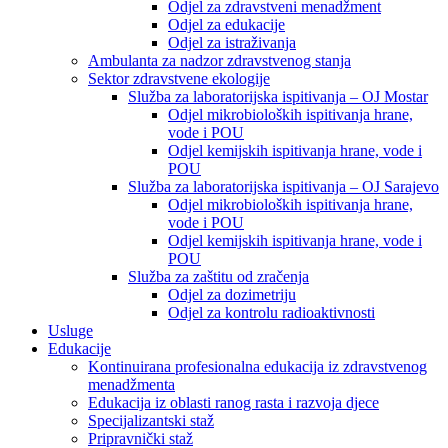
Odjel za zdravstveni menadžment
Odjel za edukacije
Odjel za istraživanja
Ambulanta za nadzor zdravstvenog stanja
Sektor zdravstvene ekologije
Služba za laboratorijska ispitivanja – OJ Mostar
Odjel mikrobioloških ispitivanja hrane,
vode i POU
Odjel kemijskih ispitivanja hrane, vode i
POU
Služba za laboratorijska ispitivanja – OJ Sarajevo
Odjel mikrobioloških ispitivanja hrane,
vode i POU
Odjel kemijskih ispitivanja hrane, vode i
POU
Služba za zaštitu od zračenja
Odjel za dozimetriju
Odjel za kontrolu radioaktivnosti
Usluge
Edukacije
Kontinuirana profesionalna edukacija iz zdravstvenog
menadžmenta
Edukacija iz oblasti ranog rasta i razvoja djece
Specijalizantski staž
Pripravnički staž