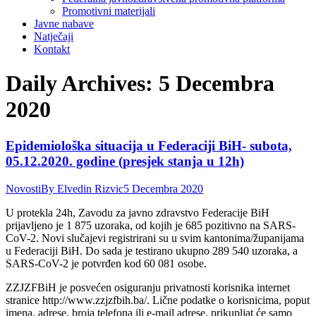
Promotivni materijali
Javne nabave
Natječaji
Kontakt
Daily Archives:
5 Decembra
2020
Epidemiološka situacija u Federaciji BiH- subota,
05.12.2020. godine (presjek stanja u 12h)
Novosti
By
Elvedin Rizvic
5 Decembra 2020
U protekla 24h, Zavodu za javno zdravstvo Federacije BiH
prijavljeno je 1 875 uzoraka, od kojih je 685 pozitivno na SARS-
CoV-2. Novi slučajevi registrirani su u svim kantonima/županijama
u Federaciji BiH. Do sada je testirano ukupno 289 540 uzoraka, a
SARS-CoV-2 je potvrđen kod 60 081 osobe.
ZZJZFBiH je posvećen osiguranju privatnosti korisnika internet
stranice http://www.zzjzfbih.ba/. Lične podatke o korisnicima, poput
imena, adrese, broja telefona ili e-mail adrese, prikupljat će samo