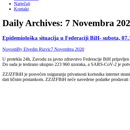
Natječaji
Kontakt
Daily Archives:
7 Novembra 20
Epidemiološka situacija u Federaciji BiH- subota, 07.
Novosti
By
Elvedin Rizvic
7 Novembra 2020
U protekla 24h, Zavodu za javno zdravstvo Federacije BiH prijavljen
Do sada je testirano ukupno 223 960 uzoraka, a SARS-CoV-2 je pot
ZZJZFBiH je posvećen osiguranju privatnosti korisnika internet stranic
dati ličnim pristankom. ZZJZFBiH neće navedene podatke prodavati ili 