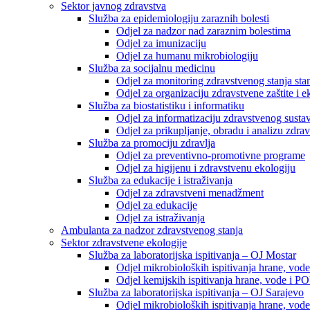
Sektor javnog zdravstva
Služba za epidemiologiju zaraznih bolesti
Odjel za nadzor nad zaraznim bolestima
Odjel za imunizaciju
Odjel za humanu mikrobiologiju
Služba za socijalnu medicinu
Odjel za monitoring zdravstvenog stanja stan
Odjel za organizaciju zdravstvene zaštite i
Služba za biostatistiku i informatiku
Odjel za informatizaciju zdravstvenog susta
Odjel za prikupljanje, obradu i analizu zdrav
Služba za promociju zdravlja
Odjel za preventivno-promotivne programe
Odjel za higijenu i zdravstvenu ekologiju
Služba za edukacije i istraživanja
Odjel za zdravstveni menadžment
Odjel za edukacije
Odjel za istraživanja
Ambulanta za nadzor zdravstvenog stanja
Sektor zdravstvene ekologije
Služba za laboratorijska ispitivanja – OJ Mostar
Odjel mikrobioloških ispitivanja hrane, vod
Odjel kemijskih ispitivanja hrane, vode i P
Služba za laboratorijska ispitivanja – OJ Sarajevo
Odjel mikrobioloških ispitivanja hrane, vod