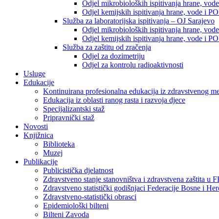
Odjel mikrobioloških ispitivanja hrane, vod
Odjel kemijskih ispitivanja hrane, vode i P
Služba za laboratorijska ispitivanja – OJ Sarajevo
Odjel mikrobioloških ispitivanja hrane, vod
Odjel kemijskih ispitivanja hrane, vode i P
Služba za zaštitu od zračenja
Odjel za dozimetriju
Odjel za kontrolu radioaktivnosti
Usluge
Edukacije
Kontinuirana profesionalna edukacija iz zdravstvenog 
Edukacija iz oblasti ranog rasta i razvoja djece
Specijalizantski staž
Pripravnički staž
Novosti
Knjižnica
Biblioteka
Muzej
Publikacije
Publicistička djelatnost
Zdravstveno stanje stanovništva i zdravstvena zaštita u 
Zdravstveno statistički godišnjaci Federacije Bosne i He
Zdravstveno-statistički obrasci
Epidemiološki bilteni
Bilteni Zavoda