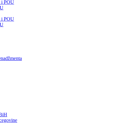
e i POU
OU
e i POU
OU
menadžmenta
FBiH
rcegovine