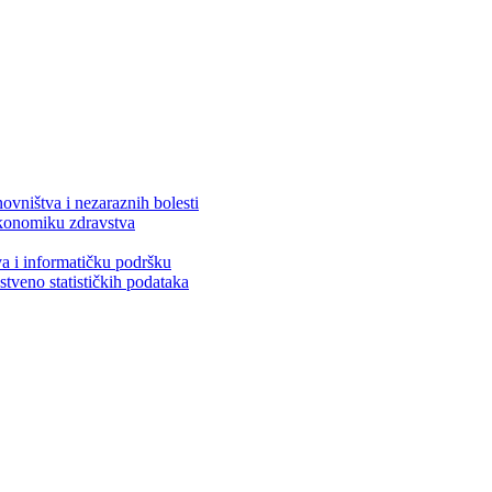
ovništva i nezaraznih bolesti
 ekonomiku zdravstva
va i informatičku podršku
stveno statističkih podataka