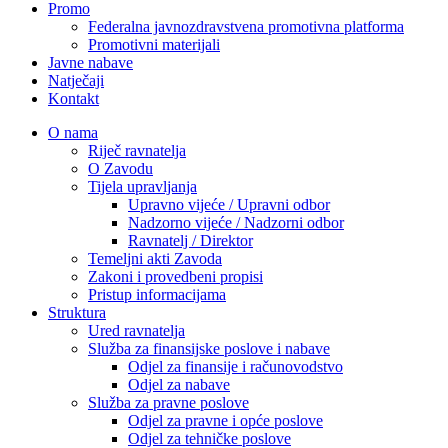
Promo
Federalna javnozdravstvena promotivna platforma
Promotivni materijali
Javne nabave
Natječaji
Kontakt
O nama
Riječ ravnatelja
O Zavodu
Tijela upravljanja
Upravno vijeće / Upravni odbor
Nadzorno vijeće / Nadzorni odbor
Ravnatelj / Direktor
Temeljni akti Zavoda
Zakoni i provedbeni propisi
Pristup informacijama
Struktura
Ured ravnatelja
Služba za finansijske poslove i nabave
Odjel za finansije i računovodstvo
Odjel za nabave
Služba za pravne poslove
Odjel za pravne i opće poslove
Odjel za tehničke poslove