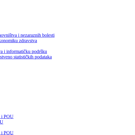
ovništva i nezaraznih bolesti
 ekonomiku zdravstva
va i informatičku podršku
stveno statističkih podataka
e i POU
OU
e i POU