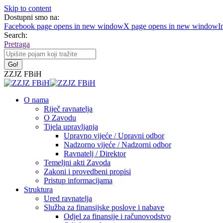
Skip to content
Dostupni smo na:
Facebook page opens in new window
X page opens in new window
I
Search:
Pretraga
ZZJZ FBiH
O nama
Riječ ravnatelja
O Zavodu
Tijela upravljanja
Upravno vijeće / Upravni odbor
Nadzorno vijeće / Nadzorni odbor
Ravnatelj / Direktor
Temeljni akti Zavoda
Zakoni i provedbeni propisi
Pristup informacijama
Struktura
Ured ravnatelja
Služba za finansijske poslove i nabave
Odjel za finansije i računovodstvo