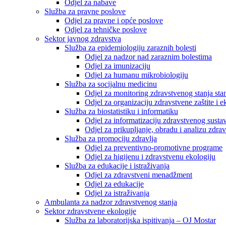
Odjel za nabave
Služba za pravne poslove
Odjel za pravne i opće poslove
Odjel za tehničke poslove
Sektor javnog zdravstva
Služba za epidemiologiju zaraznih bolesti
Odjel za nadzor nad zaraznim bolestima
Odjel za imunizaciju
Odjel za humanu mikrobiologiju
Služba za socijalnu medicinu
Odjel za monitoring zdravstvenog stanja stan
Odjel za organizaciju zdravstvene zaštite i
Služba za biostatistiku i informatiku
Odjel za informatizaciju zdravstvenog susta
Odjel za prikupljanje, obradu i analizu zdrav
Služba za promociju zdravlja
Odjel za preventivno-promotivne programe
Odjel za higijenu i zdravstvenu ekologiju
Služba za edukacije i istraživanja
Odjel za zdravstveni menadžment
Odjel za edukacije
Odjel za istraživanja
Ambulanta za nadzor zdravstvenog stanja
Sektor zdravstvene ekologije
Služba za laboratorijska ispitivanja – OJ Mostar