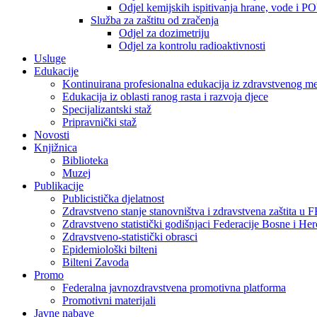
Odjel kemijskih ispitivanja hrane, vode i P
Služba za zaštitu od zračenja
Odjel za dozimetriju
Odjel za kontrolu radioaktivnosti
Usluge
Edukacije
Kontinuirana profesionalna edukacija iz zdravstvenog 
Edukacija iz oblasti ranog rasta i razvoja djece
Specijalizantski staž
Pripravnički staž
Novosti
Knjižnica
Biblioteka
Muzej
Publikacije
Publicistička djelatnost
Zdravstveno stanje stanovništva i zdravstvena zaštita u 
Zdravstveno statistički godišnjaci Federacije Bosne i He
Zdravstveno-statistički obrasci
Epidemiološki bilteni
Bilteni Zavoda
Promo
Federalna javnozdravstvena promotivna platforma
Promotivni materijali
Javne nabave