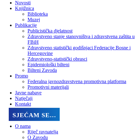
Novosti
Knjižnica
Biblioteka
Muzej
Publikacije
Publicistička djelatnost
Zdravstveno stanje stanovništva i zdravstvena zaštita u
FBiH
Zdravstveno statistički godišnjaci Federacije Bosne i
Hercegovine
Zdravstveno-statistički obrasci
Epidemiološki bilteni
Bilteni Zavoda
Promo
Federalna javnozdravstvena promotivna platforma
Promotivni materijali
Javne nabave
Natječaji
Kontakt
SJEĆAM SE…
O nama
Riječ ravnatelja
O Zavodu