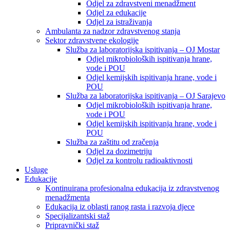
Odjel za zdravstveni menadžment
Odjel za edukacije
Odjel za istraživanja
Ambulanta za nadzor zdravstvenog stanja
Sektor zdravstvene ekologije
Služba za laboratorijska ispitivanja – OJ Mostar
Odjel mikrobioloških ispitivanja hrane,
vode i POU
Odjel kemijskih ispitivanja hrane, vode i
POU
Služba za laboratorijska ispitivanja – OJ Sarajevo
Odjel mikrobioloških ispitivanja hrane,
vode i POU
Odjel kemijskih ispitivanja hrane, vode i
POU
Služba za zaštitu od zračenja
Odjel za dozimetriju
Odjel za kontrolu radioaktivnosti
Usluge
Edukacije
Kontinuirana profesionalna edukacija iz zdravstvenog
menadžmenta
Edukacija iz oblasti ranog rasta i razvoja djece
Specijalizantski staž
Pripravnički staž