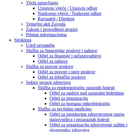
Tijela upravljanja
Upravno vijeće / Upravni odbor
Nadzorno vijeće / Nadzorni odbor
Ravnatelj / Direktor
Temeljni akti Zavoda
Zakoni i provedbeni propisi
Pristup informacijama
Struktura
Ured ravnatelja
Služba za finansijske poslove i nabave
Odjel za finansije i računovodstvo
Odjel za nabave
Služba za pravne poslove
Odjel za pravne i opće poslove
Odjel za tehničke poslove
Sektor javnog zdravstva
Služba za epidemiologiju zaraznih bolesti
Odjel za nadzor nad zaraznim bolestima
Odjel za imunizaciju
Odjel za humanu mikrobiologiju
Služba za socijalnu medicinu
Odjel za monitoring zdravstvenog stanja
stanovništva i nezaraznih bolesti
Odjel za organizaciju zdravstvene zaštite i
ekonomiku zdravstva