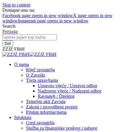
Skip to content
Dostupni smo na:
Facebook page opens in new window
X page opens in new
window
Instagram page opens in new window
Search:
Pretraga
ZZJZ FBiH
O nama
Riječ ravnatelja
O Zavodu
Tijela upravljanja
Upravno vijeće / Upravni odbor
Nadzorno vijeće / Nadzorni odbor
Ravnatelj / Direktor
Temeljni akti Zavoda
Zakoni i provedbeni propisi
Pristup informacijama
Struktura
Ured ravnatelja
Služba za finansijske poslove i nabave