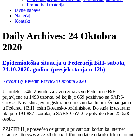
Promotivni materijali
Javne nabave
Natječaji
Kontakt
Daily Archives:
24 Oktobra
2020
Epidemiološka situacija u Federaciji BiH- subota,
24.10.2020. godine (presjek stanja u 12h)
Novosti
By
Elvedin Rizvic
24 Oktobra 2020
U protekla 24h, Zavodu za javno zdravstvo Federacije BiH
prijavljena su 1493 uzorka, od kojih je 669 pozitivno na SARS-
CoV-2. Novi slučajevi registrirani su u svim kantonima/županijama
u Federaciji BiH, osim Bosansko-podrinjskog. Do sada je testirano
ukupno 191 887 uzoraka, a SARS-CoV-2 je potvrđen kod 25 628
osoba.
ZZJZFBiH je posvećen osiguranju privatnosti korisnika internet
stranice http://www.zzjzfbih.ba/. Lične podatke o korisnicima, poput