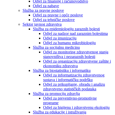
Odjel za finansije i računovodstvo
Odjel za nabave
Služba za pravne poslove
Odjel za pravne i opće poslove
Odjel za tehničke poslove
Sektor javnog zdravstva
Služba za epidemiologiju zaraznih bolesti
Odjel za nadzor nad zaraznim bolestima
Odjel za imunizaciju
Odjel za humanu mikrobiologiju
Služba za socijalnu medicinu
Odjel za monitoring zdravstvenog stanja
stanovništva i nezaraznih bolesti
Odjel za organizaciju zdravstvene zaštite i
ekonomiku zdravstva
Služba za biostatistiku i informatiku
Odjel za informatizaciju zdravstvenog
sustava i informatičku podršku
Odjel za prikupljanje, obradu i analizu
zdravstveno statističkih podataka
Služba za promociju zdravlja
Odjel za preventivno-promotivne
programe
Odjel za higijenu i zdravstvenu ekologiju
Služba za edukacije i istraživanja