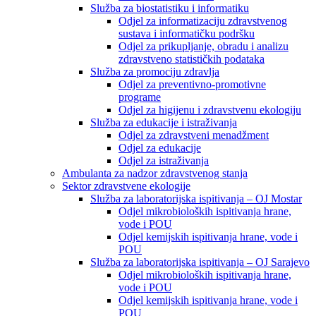
Služba za biostatistiku i informatiku
Odjel za informatizaciju zdravstvenog
sustava i informatičku podršku
Odjel za prikupljanje, obradu i analizu
zdravstveno statističkih podataka
Služba za promociju zdravlja
Odjel za preventivno-promotivne
programe
Odjel za higijenu i zdravstvenu ekologiju
Služba za edukacije i istraživanja
Odjel za zdravstveni menadžment
Odjel za edukacije
Odjel za istraživanja
Ambulanta za nadzor zdravstvenog stanja
Sektor zdravstvene ekologije
Služba za laboratorijska ispitivanja – OJ Mostar
Odjel mikrobioloških ispitivanja hrane,
vode i POU
Odjel kemijskih ispitivanja hrane, vode i
POU
Služba za laboratorijska ispitivanja – OJ Sarajevo
Odjel mikrobioloških ispitivanja hrane,
vode i POU
Odjel kemijskih ispitivanja hrane, vode i
POU