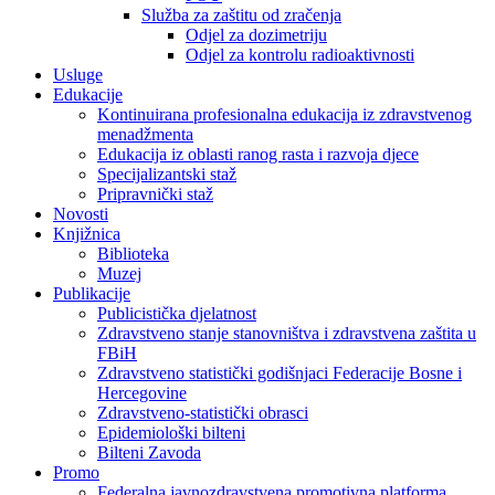
Služba za zaštitu od zračenja
Odjel za dozimetriju
Odjel za kontrolu radioaktivnosti
Usluge
Edukacije
Kontinuirana profesionalna edukacija iz zdravstvenog
menadžmenta
Edukacija iz oblasti ranog rasta i razvoja djece
Specijalizantski staž
Pripravnički staž
Novosti
Knjižnica
Biblioteka
Muzej
Publikacije
Publicistička djelatnost
Zdravstveno stanje stanovništva i zdravstvena zaštita u
FBiH
Zdravstveno statistički godišnjaci Federacije Bosne i
Hercegovine
Zdravstveno-statistički obrasci
Epidemiološki bilteni
Bilteni Zavoda
Promo
Federalna javnozdravstvena promotivna platforma