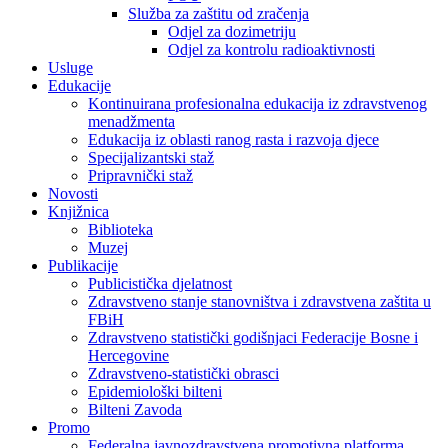
Služba za zaštitu od zračenja
Odjel za dozimetriju
Odjel za kontrolu radioaktivnosti
Usluge
Edukacije
Kontinuirana profesionalna edukacija iz zdravstvenog
menadžmenta
Edukacija iz oblasti ranog rasta i razvoja djece
Specijalizantski staž
Pripravnički staž
Novosti
Knjižnica
Biblioteka
Muzej
Publikacije
Publicistička djelatnost
Zdravstveno stanje stanovništva i zdravstvena zaštita u
FBiH
Zdravstveno statistički godišnjaci Federacije Bosne i
Hercegovine
Zdravstveno-statistički obrasci
Epidemiološki bilteni
Bilteni Zavoda
Promo
Federalna javnozdravstvena promotivna platforma