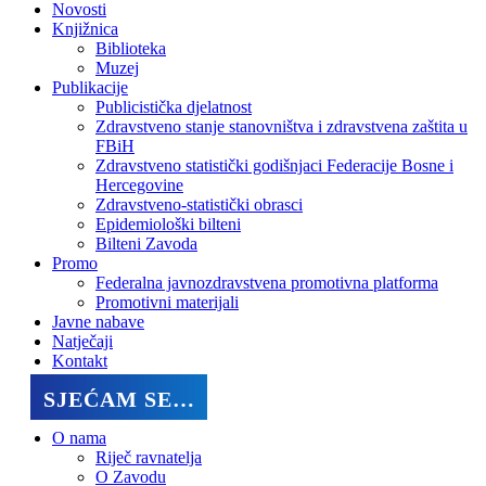
Novosti
Knjižnica
Biblioteka
Muzej
Publikacije
Publicistička djelatnost
Zdravstveno stanje stanovništva i zdravstvena zaštita u
FBiH
Zdravstveno statistički godišnjaci Federacije Bosne i
Hercegovine
Zdravstveno-statistički obrasci
Epidemiološki bilteni
Bilteni Zavoda
Promo
Federalna javnozdravstvena promotivna platforma
Promotivni materijali
Javne nabave
Natječaji
Kontakt
SJEĆAM SE…
O nama
Riječ ravnatelja
O Zavodu