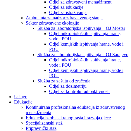
Odjel za zdravstveni menadžment
Odjel za edukacije
Odjel za istraživanja
Ambulanta za nadzor zdravstvenog stanja
Sektor zdravstvene ekologije
Služba za laboratorijska ispitivanja – OJ Mostar
Odjel mikrobioloških ispitivanja hrane,
vode i POU
Odjel kemijskih ispitivanja hrane, vode i
POU
Služba za laboratorijska ispitivanja – OJ Sarajevo
Odjel mikrobioloških ispitivanja hrane,
vode i POU
Odjel kemijskih ispitivanja hrane, vode i
POU
Služba za zaštitu od zračenja
Odjel za dozimetriju
Odjel za kontrolu radioaktivnosti
Usluge
Edukacije
Kontinuirana profesionalna edukacija iz zdravstvenog
menadžmenta
Edukacija iz oblasti ranog rasta i razvoja djece
Specijalizantski staž
Pripravnički staž