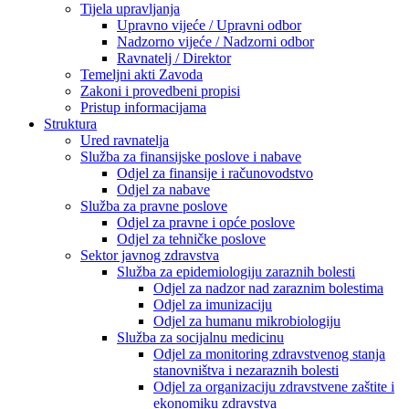
Tijela upravljanja
Upravno vijeće / Upravni odbor
Nadzorno vijeće / Nadzorni odbor
Ravnatelj / Direktor
Temeljni akti Zavoda
Zakoni i provedbeni propisi
Pristup informacijama
Struktura
Ured ravnatelja
Služba za finansijske poslove i nabave
Odjel za finansije i računovodstvo
Odjel za nabave
Služba za pravne poslove
Odjel za pravne i opće poslove
Odjel za tehničke poslove
Sektor javnog zdravstva
Služba za epidemiologiju zaraznih bolesti
Odjel za nadzor nad zaraznim bolestima
Odjel za imunizaciju
Odjel za humanu mikrobiologiju
Služba za socijalnu medicinu
Odjel za monitoring zdravstvenog stanja
stanovništva i nezaraznih bolesti
Odjel za organizaciju zdravstvene zaštite i
ekonomiku zdravstva