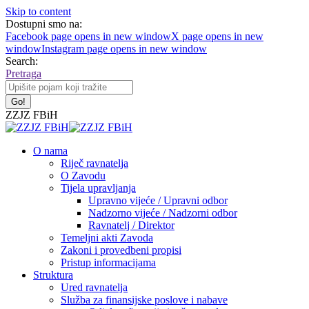
Skip to content
Dostupni smo na:
Facebook page opens in new window
X page opens in new
window
Instagram page opens in new window
Search:
Pretraga
ZZJZ FBiH
O nama
Riječ ravnatelja
O Zavodu
Tijela upravljanja
Upravno vijeće / Upravni odbor
Nadzorno vijeće / Nadzorni odbor
Ravnatelj / Direktor
Temeljni akti Zavoda
Zakoni i provedbeni propisi
Pristup informacijama
Struktura
Ured ravnatelja
Služba za finansijske poslove i nabave