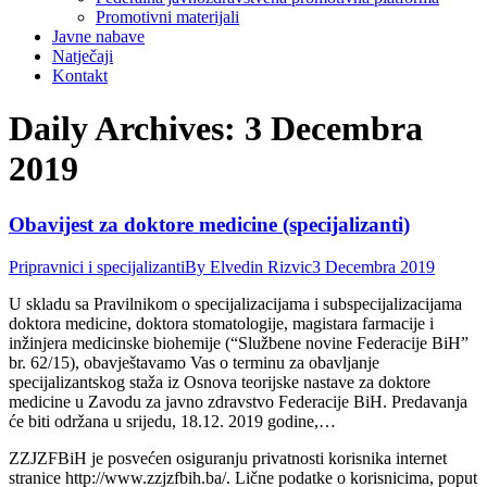
Promotivni materijali
Javne nabave
Natječaji
Kontakt
Daily Archives:
3 Decembra
2019
Obavijest za doktore medicine (specijalizanti)
Pripravnici i specijalizanti
By
Elvedin Rizvic
3 Decembra 2019
U skladu sa Pravilnikom o specijalizacijama i subspecijalizacijama
doktora medicine, doktora stomatologije, magistara farmacije i
inžinjera medicinske biohemije (“Službene novine Federacije BiH”
br. 62/15), obavještavamo Vas o terminu za obavljanje
specijalizantskog staža iz Osnova teorijske nastave za doktore
medicine u Zavodu za javno zdravstvo Federacije BiH. Predavanja
će biti održana u srijedu, 18.12. 2019 godine,…
ZZJZFBiH je posvećen osiguranju privatnosti korisnika internet
stranice http://www.zzjzfbih.ba/. Lične podatke o korisnicima, poput