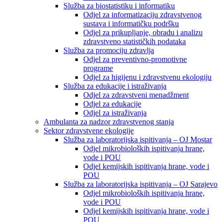
Služba za biostatistiku i informatiku
Odjel za informatizaciju zdravstvenog
sustava i informatičku podršku
Odjel za prikupljanje, obradu i analizu
zdravstveno statističkih podataka
Služba za promociju zdravlja
Odjel za preventivno-promotivne
programe
Odjel za higijenu i zdravstvenu ekologiju
Služba za edukacije i istraživanja
Odjel za zdravstveni menadžment
Odjel za edukacije
Odjel za istraživanja
Ambulanta za nadzor zdravstvenog stanja
Sektor zdravstvene ekologije
Služba za laboratorijska ispitivanja – OJ Mostar
Odjel mikrobioloških ispitivanja hrane,
vode i POU
Odjel kemijskih ispitivanja hrane, vode i
POU
Služba za laboratorijska ispitivanja – OJ Sarajevo
Odjel mikrobioloških ispitivanja hrane,
vode i POU
Odjel kemijskih ispitivanja hrane, vode i
POU