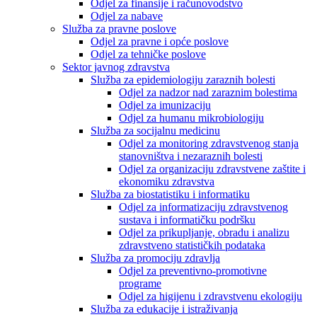
Odjel za finansije i računovodstvo
Odjel za nabave
Služba za pravne poslove
Odjel za pravne i opće poslove
Odjel za tehničke poslove
Sektor javnog zdravstva
Služba za epidemiologiju zaraznih bolesti
Odjel za nadzor nad zaraznim bolestima
Odjel za imunizaciju
Odjel za humanu mikrobiologiju
Služba za socijalnu medicinu
Odjel za monitoring zdravstvenog stanja
stanovništva i nezaraznih bolesti
Odjel za organizaciju zdravstvene zaštite i
ekonomiku zdravstva
Služba za biostatistiku i informatiku
Odjel za informatizaciju zdravstvenog
sustava i informatičku podršku
Odjel za prikupljanje, obradu i analizu
zdravstveno statističkih podataka
Služba za promociju zdravlja
Odjel za preventivno-promotivne
programe
Odjel za higijenu i zdravstvenu ekologiju
Služba za edukacije i istraživanja