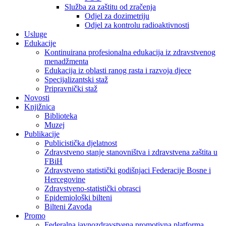
Služba za zaštitu od zračenja
Odjel za dozimetriju
Odjel za kontrolu radioaktivnosti
Usluge
Edukacije
Kontinuirana profesionalna edukacija iz zdravstvenog
menadžmenta
Edukacija iz oblasti ranog rasta i razvoja djece
Specijalizantski staž
Pripravnički staž
Novosti
Knjižnica
Biblioteka
Muzej
Publikacije
Publicistička djelatnost
Zdravstveno stanje stanovništva i zdravstvena zaštita u
FBiH
Zdravstveno statistički godišnjaci Federacije Bosne i
Hercegovine
Zdravstveno-statistički obrasci
Epidemiološki bilteni
Bilteni Zavoda
Promo
Federalna javnozdravstvena promotivna platforma