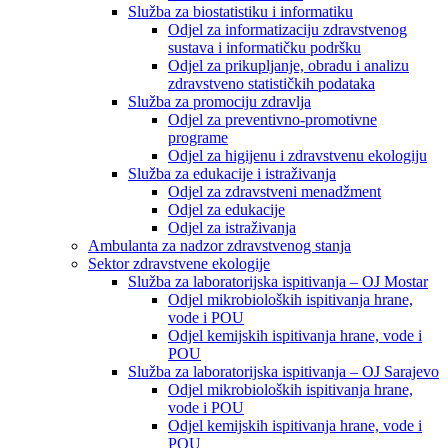
Služba za biostatistiku i informatiku
Odjel za informatizaciju zdravstvenog
sustava i informatičku podršku
Odjel za prikupljanje, obradu i analizu
zdravstveno statističkih podataka
Služba za promociju zdravlja
Odjel za preventivno-promotivne
programe
Odjel za higijenu i zdravstvenu ekologiju
Služba za edukacije i istraživanja
Odjel za zdravstveni menadžment
Odjel za edukacije
Odjel za istraživanja
Ambulanta za nadzor zdravstvenog stanja
Sektor zdravstvene ekologije
Služba za laboratorijska ispitivanja – OJ Mostar
Odjel mikrobioloških ispitivanja hrane,
vode i POU
Odjel kemijskih ispitivanja hrane, vode i
POU
Služba za laboratorijska ispitivanja – OJ Sarajevo
Odjel mikrobioloških ispitivanja hrane,
vode i POU
Odjel kemijskih ispitivanja hrane, vode i
POU