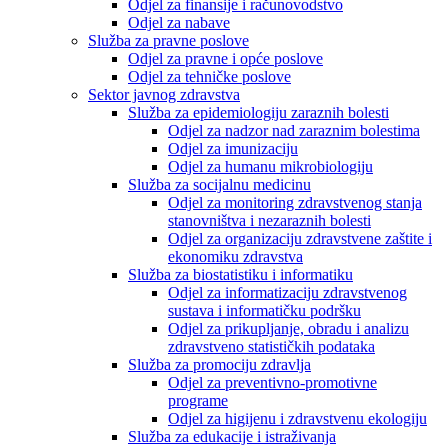
Odjel za finansije i računovodstvo
Odjel za nabave
Služba za pravne poslove
Odjel za pravne i opće poslove
Odjel za tehničke poslove
Sektor javnog zdravstva
Služba za epidemiologiju zaraznih bolesti
Odjel za nadzor nad zaraznim bolestima
Odjel za imunizaciju
Odjel za humanu mikrobiologiju
Služba za socijalnu medicinu
Odjel za monitoring zdravstvenog stanja
stanovništva i nezaraznih bolesti
Odjel za organizaciju zdravstvene zaštite i
ekonomiku zdravstva
Služba za biostatistiku i informatiku
Odjel za informatizaciju zdravstvenog
sustava i informatičku podršku
Odjel za prikupljanje, obradu i analizu
zdravstveno statističkih podataka
Služba za promociju zdravlja
Odjel za preventivno-promotivne
programe
Odjel za higijenu i zdravstvenu ekologiju
Služba za edukacije i istraživanja