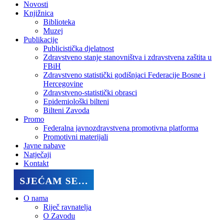
Novosti
Knjižnica
Biblioteka
Muzej
Publikacije
Publicistička djelatnost
Zdravstveno stanje stanovništva i zdravstvena zaštita u
FBiH
Zdravstveno statistički godišnjaci Federacije Bosne i
Hercegovine
Zdravstveno-statistički obrasci
Epidemiološki bilteni
Bilteni Zavoda
Promo
Federalna javnozdravstvena promotivna platforma
Promotivni materijali
Javne nabave
Natječaji
Kontakt
SJEĆAM SE…
O nama
Riječ ravnatelja
O Zavodu