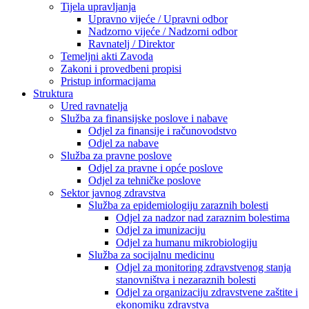
Tijela upravljanja
Upravno vijeće / Upravni odbor
Nadzorno vijeće / Nadzorni odbor
Ravnatelj / Direktor
Temeljni akti Zavoda
Zakoni i provedbeni propisi
Pristup informacijama
Struktura
Ured ravnatelja
Služba za finansijske poslove i nabave
Odjel za finansije i računovodstvo
Odjel za nabave
Služba za pravne poslove
Odjel za pravne i opće poslove
Odjel za tehničke poslove
Sektor javnog zdravstva
Služba za epidemiologiju zaraznih bolesti
Odjel za nadzor nad zaraznim bolestima
Odjel za imunizaciju
Odjel za humanu mikrobiologiju
Služba za socijalnu medicinu
Odjel za monitoring zdravstvenog stanja
stanovništva i nezaraznih bolesti
Odjel za organizaciju zdravstvene zaštite i
ekonomiku zdravstva