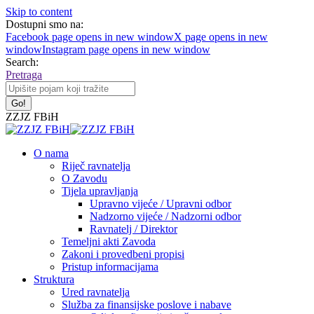
Skip to content
Dostupni smo na:
Facebook page opens in new window
X page opens in new
window
Instagram page opens in new window
Search:
Pretraga
ZZJZ FBiH
O nama
Riječ ravnatelja
O Zavodu
Tijela upravljanja
Upravno vijeće / Upravni odbor
Nadzorno vijeće / Nadzorni odbor
Ravnatelj / Direktor
Temeljni akti Zavoda
Zakoni i provedbeni propisi
Pristup informacijama
Struktura
Ured ravnatelja
Služba za finansijske poslove i nabave