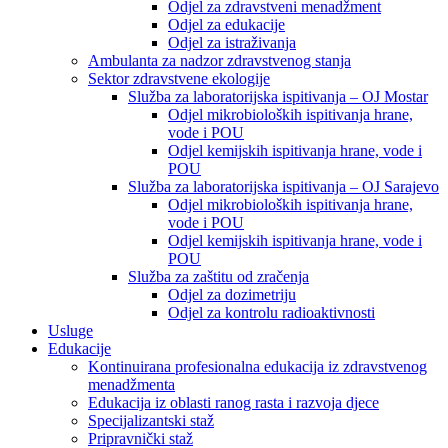
Odjel za zdravstveni menadžment
Odjel za edukacije
Odjel za istraživanja
Ambulanta za nadzor zdravstvenog stanja
Sektor zdravstvene ekologije
Služba za laboratorijska ispitivanja – OJ Mostar
Odjel mikrobioloških ispitivanja hrane,
vode i POU
Odjel kemijskih ispitivanja hrane, vode i
POU
Služba za laboratorijska ispitivanja – OJ Sarajevo
Odjel mikrobioloških ispitivanja hrane,
vode i POU
Odjel kemijskih ispitivanja hrane, vode i
POU
Služba za zaštitu od zračenja
Odjel za dozimetriju
Odjel za kontrolu radioaktivnosti
Usluge
Edukacije
Kontinuirana profesionalna edukacija iz zdravstvenog
menadžmenta
Edukacija iz oblasti ranog rasta i razvoja djece
Specijalizantski staž
Pripravnički staž