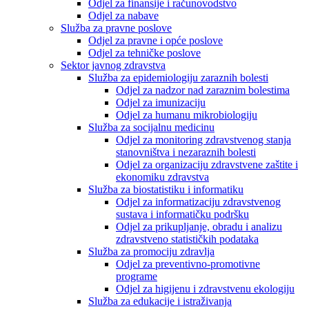
Odjel za finansije i računovodstvo
Odjel za nabave
Služba za pravne poslove
Odjel za pravne i opće poslove
Odjel za tehničke poslove
Sektor javnog zdravstva
Služba za epidemiologiju zaraznih bolesti
Odjel za nadzor nad zaraznim bolestima
Odjel za imunizaciju
Odjel za humanu mikrobiologiju
Služba za socijalnu medicinu
Odjel za monitoring zdravstvenog stanja
stanovništva i nezaraznih bolesti
Odjel za organizaciju zdravstvene zaštite i
ekonomiku zdravstva
Služba za biostatistiku i informatiku
Odjel za informatizaciju zdravstvenog
sustava i informatičku podršku
Odjel za prikupljanje, obradu i analizu
zdravstveno statističkih podataka
Služba za promociju zdravlja
Odjel za preventivno-promotivne
programe
Odjel za higijenu i zdravstvenu ekologiju
Služba za edukacije i istraživanja