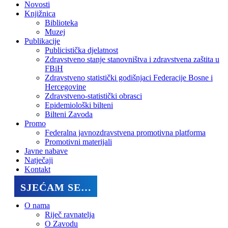
Novosti
Knjižnica
Biblioteka
Muzej
Publikacije
Publicistička djelatnost
Zdravstveno stanje stanovništva i zdravstvena zaštita u
FBiH
Zdravstveno statistički godišnjaci Federacije Bosne i
Hercegovine
Zdravstveno-statistički obrasci
Epidemiološki bilteni
Bilteni Zavoda
Promo
Federalna javnozdravstvena promotivna platforma
Promotivni materijali
Javne nabave
Natječaji
Kontakt
SJEĆAM SE…
O nama
Riječ ravnatelja
O Zavodu