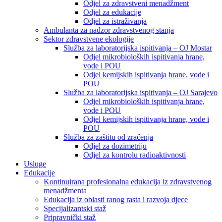
Odjel za zdravstveni menadžment
Odjel za edukacije
Odjel za istraživanja
Ambulanta za nadzor zdravstvenog stanja
Sektor zdravstvene ekologije
Služba za laboratorijska ispitivanja – OJ Mostar
Odjel mikrobioloških ispitivanja hrane,
vode i POU
Odjel kemijskih ispitivanja hrane, vode i
POU
Služba za laboratorijska ispitivanja – OJ Sarajevo
Odjel mikrobioloških ispitivanja hrane,
vode i POU
Odjel kemijskih ispitivanja hrane, vode i
POU
Služba za zaštitu od zračenja
Odjel za dozimetriju
Odjel za kontrolu radioaktivnosti
Usluge
Edukacije
Kontinuirana profesionalna edukacija iz zdravstvenog
menadžmenta
Edukacija iz oblasti ranog rasta i razvoja djece
Specijalizantski staž
Pripravnički staž