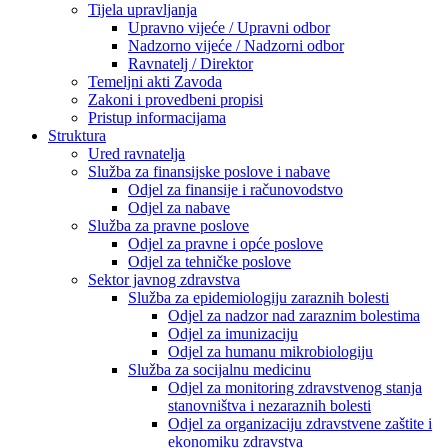
Tijela upravljanja
Upravno vijeće / Upravni odbor
Nadzorno vijeće / Nadzorni odbor
Ravnatelj / Direktor
Temeljni akti Zavoda
Zakoni i provedbeni propisi
Pristup informacijama
Struktura
Ured ravnatelja
Služba za finansijske poslove i nabave
Odjel za finansije i računovodstvo
Odjel za nabave
Služba za pravne poslove
Odjel za pravne i opće poslove
Odjel za tehničke poslove
Sektor javnog zdravstva
Služba za epidemiologiju zaraznih bolesti
Odjel za nadzor nad zaraznim bolestima
Odjel za imunizaciju
Odjel za humanu mikrobiologiju
Služba za socijalnu medicinu
Odjel za monitoring zdravstvenog stanja
stanovništva i nezaraznih bolesti
Odjel za organizaciju zdravstvene zaštite i
ekonomiku zdravstva