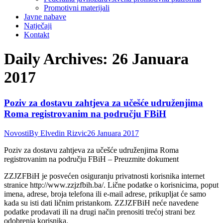
Promotivni materijali
Javne nabave
Natječaji
Kontakt
Daily Archives:
26 Januara
2017
Poziv za dostavu zahtjeva za učešće udruženjima
Roma registrovanim na području FBiH
Novosti
By
Elvedin Rizvic
26 Januara 2017
Poziv za dostavu zahtjeva za učešće udruženjima Roma
registrovanim na području FBiH – Preuzmite dokument
ZZJZFBiH je posvećen osiguranju privatnosti korisnika internet
stranice http://www.zzjzfbih.ba/. Lične podatke o korisnicima, poput
imena, adrese, broja telefona ili e-mail adrese, prikupljat će samo
kada su isti dati ličnim pristankom. ZZJZFBiH neće navedene
podatke prodavati ili na drugi način prenositi trećoj strani bez
odobrenja korisnika.