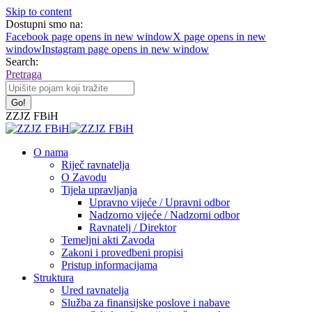
Skip to content
Dostupni smo na:
Facebook page opens in new window
X page opens in new
window
Instagram page opens in new window
Search:
Pretraga
ZZJZ FBiH
O nama
Riječ ravnatelja
O Zavodu
Tijela upravljanja
Upravno vijeće / Upravni odbor
Nadzorno vijeće / Nadzorni odbor
Ravnatelj / Direktor
Temeljni akti Zavoda
Zakoni i provedbeni propisi
Pristup informacijama
Struktura
Ured ravnatelja
Služba za finansijske poslove i nabave