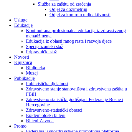
Služba za zaštitu od zračenja
Odjel za dozimetriju
Odjel za kontrolu radioaktivnosti
Usluge
Edukacije
Kontinuirana profesionalna edukacija iz zdravstvenog
menadžmenta
Edukacija iz oblasti ranog rasta i razvoja djece
Specijalizantski staž
Pripravnički staž
Novosti
Knjižnica
Biblioteka
Muzej
Publikacije
Publicistička djelatnost
Zdravstveno stanje stanovništva i zdravstvena zaštita u
FBiH
Zdravstveno statistički godišnjaci Federacije Bosne i
Hercegovine
Zdravstveno-statistički obrasci
Epidemiološki bilteni
Bilteni Zavoda
Promo
Federalna javnozdravstvena promotivna platforma