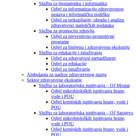
Služba za biostatistiku i informatiku
Odjel za informatizaciju zdravstvenog
sustava i informatičku podršku
Odjel za prikupljanje, obradu i analizu
zdravstveno statističkih podataka
Služba za promociju zdravlja
Odjel za preventivno-promotivne
programe
Odjel za higijenu i zdravstvenu ekologiju
Služba za edukacije i istraživanja
Odjel za zdravstveni menadžment
Odjel za edukacije
Odjel za istraživanja
Ambulanta za nadzor zdravstvenog stanja
Sektor zdravstvene ekologije
Služba za laboratorijska ispitivanja – OJ Mostar
Odjel mikrobioloških ispitivanja hrane,
vode i POU
Odjel kemijskih ispitivanja hrane, vode i
POU
Služba za laboratorijska ispitivanja – OJ Sarajevo
Odjel mikrobioloških ispitivanja hrane,
vode i POU
Odjel kemijskih ispitivanja hrane, vode i
POU