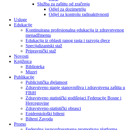
Služba za zaštitu od zračenja
Odjel za dozimetriju
Odjel za kontrolu radioaktivnosti
Usluge
Edukacije
Kontinuirana profesionalna edukacija iz zdravstvenog
menadžmenta
Edukacija iz oblasti ranog rasta i razvoja djece
Specijalizantski staž
Pripravnički staž
Novosti
Knjižnica
Biblioteka
Muzej
Publikacije
Publicistička djelatnost
Zdravstveno stanje stanovništva i zdravstvena zaštita u
FBiH
Zdravstveno statistički godišnjaci Federacije Bosne i
Hercegovine
Zdravstveno-statistički obrasci
Epidemiološki bilteni
Bilteni Zavoda
Promo
Federalna javnozdravstvena promotivna platforma