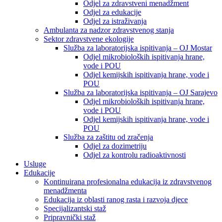
Odjel za zdravstveni menadžment
Odjel za edukacije
Odjel za istraživanja
Ambulanta za nadzor zdravstvenog stanja
Sektor zdravstvene ekologije
Služba za laboratorijska ispitivanja – OJ Mostar
Odjel mikrobioloških ispitivanja hrane,
vode i POU
Odjel kemijskih ispitivanja hrane, vode i
POU
Služba za laboratorijska ispitivanja – OJ Sarajevo
Odjel mikrobioloških ispitivanja hrane,
vode i POU
Odjel kemijskih ispitivanja hrane, vode i
POU
Služba za zaštitu od zračenja
Odjel za dozimetriju
Odjel za kontrolu radioaktivnosti
Usluge
Edukacije
Kontinuirana profesionalna edukacija iz zdravstvenog
menadžmenta
Edukacija iz oblasti ranog rasta i razvoja djece
Specijalizantski staž
Pripravnički staž