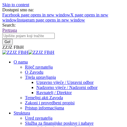
Skip to content
Dostupni smo na:
Facebook page opens in new window
X page opens in new
window
Instagram page opens in new window
Search:
Pretraga
ZZJZ FBiH
O nama
Riječ ravnatelja
O Zavodu
Tijela upravljanja
Upravno vijeće / Upravni odbor
Nadzorno vijeće / Nadzorni odbor
Ravnatelj / Direktor
Temeljni akti Zavoda
Zakoni i provedbeni propisi
Pristup informacijama
Struktura
Ured ravnatelja
Služba za finansijske poslove i nabave