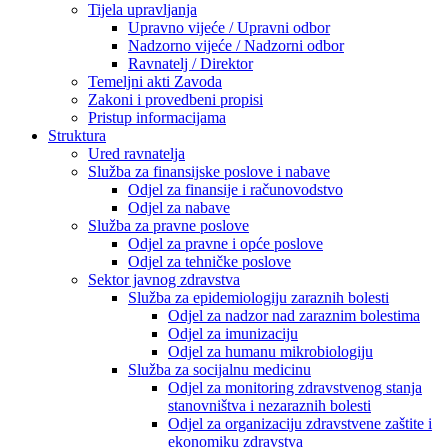
Tijela upravljanja
Upravno vijeće / Upravni odbor
Nadzorno vijeće / Nadzorni odbor
Ravnatelj / Direktor
Temeljni akti Zavoda
Zakoni i provedbeni propisi
Pristup informacijama
Struktura
Ured ravnatelja
Služba za finansijske poslove i nabave
Odjel za finansije i računovodstvo
Odjel za nabave
Služba za pravne poslove
Odjel za pravne i opće poslove
Odjel za tehničke poslove
Sektor javnog zdravstva
Služba za epidemiologiju zaraznih bolesti
Odjel za nadzor nad zaraznim bolestima
Odjel za imunizaciju
Odjel za humanu mikrobiologiju
Služba za socijalnu medicinu
Odjel za monitoring zdravstvenog stanja
stanovništva i nezaraznih bolesti
Odjel za organizaciju zdravstvene zaštite i
ekonomiku zdravstva