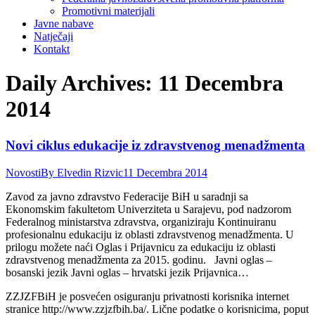
Promotivni materijali
Javne nabave
Natječaji
Kontakt
Daily Archives:
11 Decembra
2014
Novi ciklus edukacije iz zdravstvenog menadžmenta
Novosti
By
Elvedin Rizvic
11 Decembra 2014
Zavod za javno zdravstvo Federacije BiH u saradnji sa
Ekonomskim fakultetom Univerziteta u Sarajevu, pod nadzorom
Federalnog ministarstva zdravstva, organiziraju Kontinuiranu
profesionalnu edukaciju iz oblasti zdravstvenog menadžmenta. U
prilogu možete naći Oglas i Prijavnicu za edukaciju iz oblasti
zdravstvenog menadžmenta za 2015. godinu. Javni oglas –
bosanski jezik Javni oglas – hrvatski jezik Prijavnica…
ZZJZFBiH je posvećen osiguranju privatnosti korisnika internet
stranice http://www.zzjzfbih.ba/. Lične podatke o korisnicima, poput