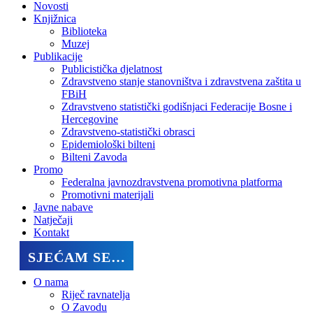
Novosti
Knjižnica
Biblioteka
Muzej
Publikacije
Publicistička djelatnost
Zdravstveno stanje stanovništva i zdravstvena zaštita u
FBiH
Zdravstveno statistički godišnjaci Federacije Bosne i
Hercegovine
Zdravstveno-statistički obrasci
Epidemiološki bilteni
Bilteni Zavoda
Promo
Federalna javnozdravstvena promotivna platforma
Promotivni materijali
Javne nabave
Natječaji
Kontakt
SJEĆAM SE…
O nama
Riječ ravnatelja
O Zavodu