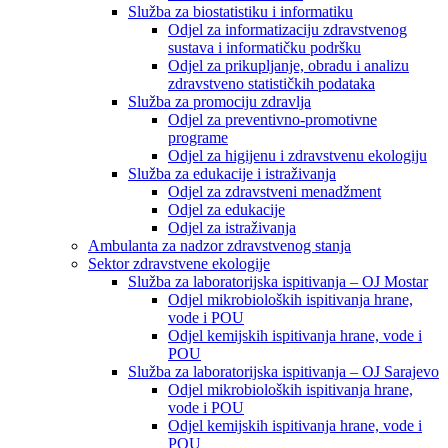
Služba za biostatistiku i informatiku
Odjel za informatizaciju zdravstvenog
sustava i informatičku podršku
Odjel za prikupljanje, obradu i analizu
zdravstveno statističkih podataka
Služba za promociju zdravlja
Odjel za preventivno-promotivne
programe
Odjel za higijenu i zdravstvenu ekologiju
Služba za edukacije i istraživanja
Odjel za zdravstveni menadžment
Odjel za edukacije
Odjel za istraživanja
Ambulanta za nadzor zdravstvenog stanja
Sektor zdravstvene ekologije
Služba za laboratorijska ispitivanja – OJ Mostar
Odjel mikrobioloških ispitivanja hrane,
vode i POU
Odjel kemijskih ispitivanja hrane, vode i
POU
Služba za laboratorijska ispitivanja – OJ Sarajevo
Odjel mikrobioloških ispitivanja hrane,
vode i POU
Odjel kemijskih ispitivanja hrane, vode i
POU