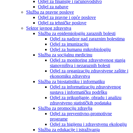
Odjel za finansije i računovodstvo
Odjel za nabave
Služba za pravne poslove
Odjel za pravne i opće poslove
Odjel za tehničke poslove
Sektor javnog zdravstva
Služba za epidemiologiju zaraznih bolesti
Odjel za nadzor nad zaraznim bolestima
Odjel za imunizaciju
Odjel za humanu mikrobiologiju
Služba za socijalnu medicinu
Odjel za monitoring zdravstvenog stanja
stanovništva i nezaraznih bolesti
Odjel za organizaciju zdravstvene zaštite i
ekonomiku zdravstva
Služba za biostatistiku i informatiku
Odjel za informatizaciju zdravstvenog
sustava i informatičku podršku
Odjel za prikupljanje, obradu i analizu
zdravstveno statističkih podataka
Služba za promociju zdravlja
Odjel za preventivno-promotivne
programe
Odjel za higijenu i zdravstvenu ekologiju
Služba za edukacije i istraživanja