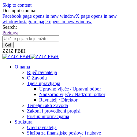
Skip to content
Dostupni smo na:
Facebook page opens in new window
X page opens in new
window
Instagram page opens in new window
Search:
Pretraga
ZZJZ FBiH
O nama
Riječ ravnatelja
O Zavodu
Tijela upravljanja
Upravno vijeće / Upravni odbor
Nadzorno vijeće / Nadzorni odbor
Ravnatelj / Direktor
Temeljni akti Zavoda
Zakoni i provedbeni propisi
Pristup informacijama
Struktura
Ured ravnatelja
Služba za finansijske poslove i nabave