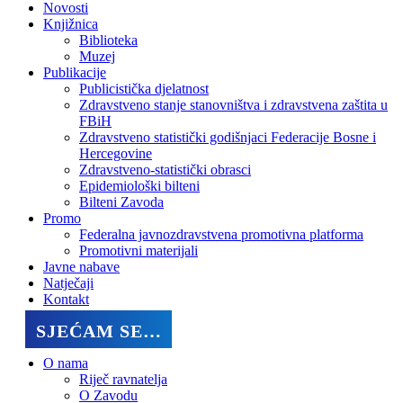
Novosti
Knjižnica
Biblioteka
Muzej
Publikacije
Publicistička djelatnost
Zdravstveno stanje stanovništva i zdravstvena zaštita u
FBiH
Zdravstveno statistički godišnjaci Federacije Bosne i
Hercegovine
Zdravstveno-statistički obrasci
Epidemiološki bilteni
Bilteni Zavoda
Promo
Federalna javnozdravstvena promotivna platforma
Promotivni materijali
Javne nabave
Natječaji
Kontakt
SJEĆAM SE…
O nama
Riječ ravnatelja
O Zavodu