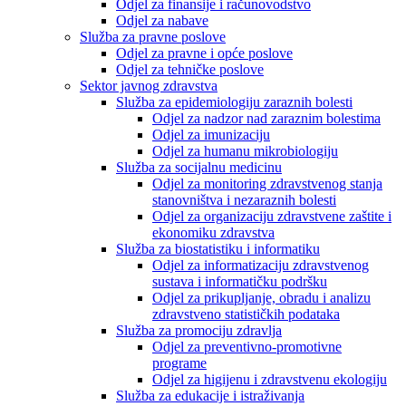
Odjel za finansije i računovodstvo
Odjel za nabave
Služba za pravne poslove
Odjel za pravne i opće poslove
Odjel za tehničke poslove
Sektor javnog zdravstva
Služba za epidemiologiju zaraznih bolesti
Odjel za nadzor nad zaraznim bolestima
Odjel za imunizaciju
Odjel za humanu mikrobiologiju
Služba za socijalnu medicinu
Odjel za monitoring zdravstvenog stanja
stanovništva i nezaraznih bolesti
Odjel za organizaciju zdravstvene zaštite i
ekonomiku zdravstva
Služba za biostatistiku i informatiku
Odjel za informatizaciju zdravstvenog
sustava i informatičku podršku
Odjel za prikupljanje, obradu i analizu
zdravstveno statističkih podataka
Služba za promociju zdravlja
Odjel za preventivno-promotivne
programe
Odjel za higijenu i zdravstvenu ekologiju
Služba za edukacije i istraživanja