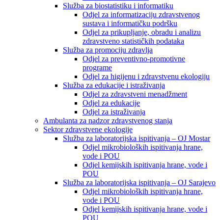
Služba za biostatistiku i informatiku
Odjel za informatizaciju zdravstvenog
sustava i informatičku podršku
Odjel za prikupljanje, obradu i analizu
zdravstveno statističkih podataka
Služba za promociju zdravlja
Odjel za preventivno-promotivne
programe
Odjel za higijenu i zdravstvenu ekologiju
Služba za edukacije i istraživanja
Odjel za zdravstveni menadžment
Odjel za edukacije
Odjel za istraživanja
Ambulanta za nadzor zdravstvenog stanja
Sektor zdravstvene ekologije
Služba za laboratorijska ispitivanja – OJ Mostar
Odjel mikrobioloških ispitivanja hrane,
vode i POU
Odjel kemijskih ispitivanja hrane, vode i
POU
Služba za laboratorijska ispitivanja – OJ Sarajevo
Odjel mikrobioloških ispitivanja hrane,
vode i POU
Odjel kemijskih ispitivanja hrane, vode i
POU