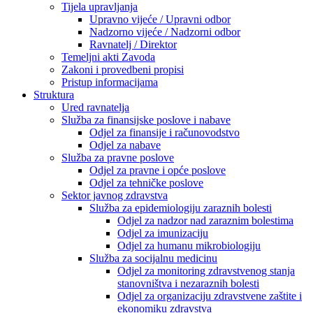
Tijela upravljanja
Upravno vijeće / Upravni odbor
Nadzorno vijeće / Nadzorni odbor
Ravnatelj / Direktor
Temeljni akti Zavoda
Zakoni i provedbeni propisi
Pristup informacijama
Struktura
Ured ravnatelja
Služba za finansijske poslove i nabave
Odjel za finansije i računovodstvo
Odjel za nabave
Služba za pravne poslove
Odjel za pravne i opće poslove
Odjel za tehničke poslove
Sektor javnog zdravstva
Služba za epidemiologiju zaraznih bolesti
Odjel za nadzor nad zaraznim bolestima
Odjel za imunizaciju
Odjel za humanu mikrobiologiju
Služba za socijalnu medicinu
Odjel za monitoring zdravstvenog stanja
stanovništva i nezaraznih bolesti
Odjel za organizaciju zdravstvene zaštite i
ekonomiku zdravstva