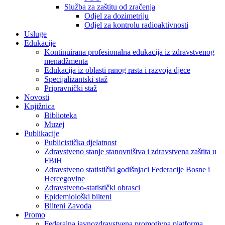
Služba za zaštitu od zračenja
Odjel za dozimetriju
Odjel za kontrolu radioaktivnosti
Usluge
Edukacije
Kontinuirana profesionalna edukacija iz zdravstvenog
menadžmenta
Edukacija iz oblasti ranog rasta i razvoja djece
Specijalizantski staž
Pripravnički staž
Novosti
Knjižnica
Biblioteka
Muzej
Publikacije
Publicistička djelatnost
Zdravstveno stanje stanovništva i zdravstvena zaštita u
FBiH
Zdravstveno statistički godišnjaci Federacije Bosne i
Hercegovine
Zdravstveno-statistički obrasci
Epidemiološki bilteni
Bilteni Zavoda
Promo
Federalna javnozdravstvena promotivna platforma