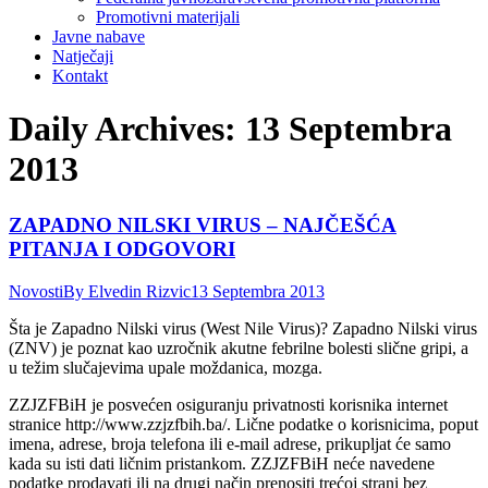
Promotivni materijali
Javne nabave
Natječaji
Kontakt
Daily Archives:
13 Septembra
2013
ZAPADNO NILSKI VIRUS – NAJČEŠĆA
PITANJA I ODGOVORI
Novosti
By
Elvedin Rizvic
13 Septembra 2013
Šta je Zapadno Nilski virus (West Nile Virus)? Zapadno Nilski virus
(ZNV) je poznat kao uzročnik akutne febrilne bolesti slične gripi, a
u težim slučajevima upale moždanica, mozga.
ZZJZFBiH je posvećen osiguranju privatnosti korisnika internet
stranice http://www.zzjzfbih.ba/. Lične podatke o korisnicima, poput
imena, adrese, broja telefona ili e-mail adrese, prikupljat će samo
kada su isti dati ličnim pristankom. ZZJZFBiH neće navedene
podatke prodavati ili na drugi način prenositi trećoj strani bez