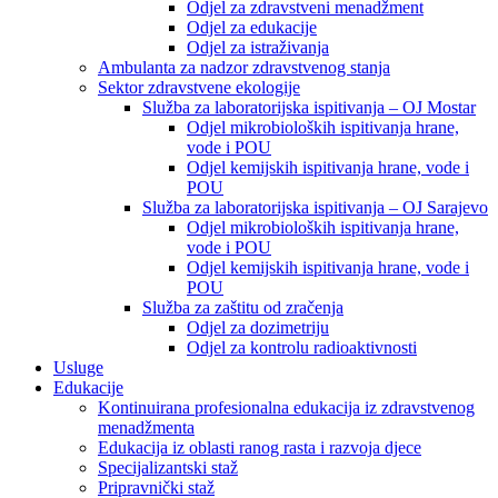
Odjel za zdravstveni menadžment
Odjel za edukacije
Odjel za istraživanja
Ambulanta za nadzor zdravstvenog stanja
Sektor zdravstvene ekologije
Služba za laboratorijska ispitivanja – OJ Mostar
Odjel mikrobioloških ispitivanja hrane,
vode i POU
Odjel kemijskih ispitivanja hrane, vode i
POU
Služba za laboratorijska ispitivanja – OJ Sarajevo
Odjel mikrobioloških ispitivanja hrane,
vode i POU
Odjel kemijskih ispitivanja hrane, vode i
POU
Služba za zaštitu od zračenja
Odjel za dozimetriju
Odjel za kontrolu radioaktivnosti
Usluge
Edukacije
Kontinuirana profesionalna edukacija iz zdravstvenog
menadžmenta
Edukacija iz oblasti ranog rasta i razvoja djece
Specijalizantski staž
Pripravnički staž