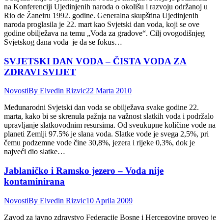
na Konferenciji Ujedinjenih naroda o okolišu i razvoju održanoj u
Rio de Žaneiru 1992. godine. Generalna skupština Ujedinjenih
naroda proglasila je 22. mart kao Svjetski dan voda, koji se ove
godine obilježava na temu „Voda za gradove“. Cilj ovogodišnjeg
Svjetskog dana voda je da se fokus…
SVJETSKI DAN VODA – ČISTA VODA ZA
ZDRAVI SVIJET
Novosti
By
Elvedin Rizvic
22 Marta 2010
Međunarodni Svjetski dan voda se obilježava svake godine 22.
marta, kako bi se skrenula pažnja na važnost slatkih voda i podržalo
upravljanje slatkovodnim resursima. Od sveukupne količine vode na
planeti Zemlji 97.5% je slana voda. Slatke vode je svega 2,5%, pri
čemu podzemne vode čine 30,8%, jezera i rijeke 0,3%, dok je
najveći dio slatke…
Jablaničko i Ramsko jezero – Voda nije
kontaminirana
Novosti
By
Elvedin Rizvic
10 Aprila 2009
Zavod za javno zdravstvo Federacije Bosne i Hercegovine proveo je