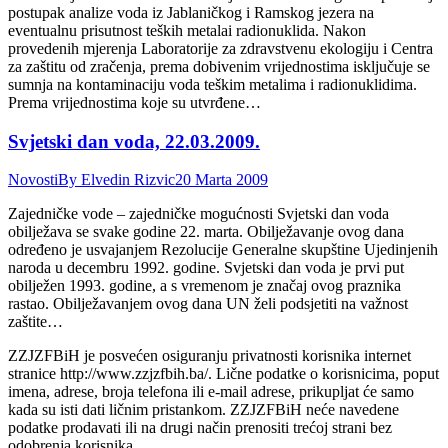
postupak analize voda iz Jablaničkog i Ramskog jezera na
eventualnu prisutnost teških metalai radionuklida. Nakon
provedenih mjerenja Laboratorije za zdravstvenu ekologiju i Centra
za zaštitu od zračenja, prema dobivenim vrijednostima isključuje se
sumnja na kontaminaciju voda teškim metalima i radionuklidima.
Prema vrijednostima koje su utvrđene…
Svjetski dan voda, 22.03.2009.
Novosti
By
Elvedin Rizvic
20 Marta 2009
Zajedničke vode – zajedničke mogućnosti Svjetski dan voda
obilježava se svake godine 22. marta. Obilježavanje ovog dana
određeno je usvajanjem Rezolucije Generalne skupštine Ujedinjenih
naroda u decembru 1992. godine. Svjetski dan voda je prvi put
obilježen 1993. godine, a s vremenom je značaj ovog praznika
rastao. Obilježavanjem ovog dana UN želi podsjetiti na važnost
zaštite…
ZZJZFBiH je posvećen osiguranju privatnosti korisnika internet
stranice http://www.zzjzfbih.ba/. Lične podatke o korisnicima, poput
imena, adrese, broja telefona ili e-mail adrese, prikupljat će samo
kada su isti dati ličnim pristankom. ZZJZFBiH neće navedene
podatke prodavati ili na drugi način prenositi trećoj strani bez
odobrenja korisnika.