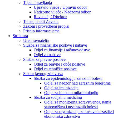
Tijela upravljanja
Upravno vijeće / Upravni odbor
Nadzorno vijeće / Nadzorni odbor
Ravnatelj / Direktor
Temeljni akti Zavoda
Zakoni i provedbeni propisi
Pristup informacijama
Struktura
Ured ravnatelja
Služba za finansijske poslove i nabave
Odjel za finansije i računovodstvo
Odjel za nabave
Služba za pravne poslove
Odjel za pravne i opće poslove
Odjel za tehničke poslove
Sektor javnog zdravstva
Služba za epidemiologiju zaraznih bolesti
Odjel za nadzor nad zaraznim bolestima
Odjel za imunizaciju
Odjel za humanu mikrobiologiju
Služba za socijalnu medicinu
Odjel za monitoring zdravstvenog stanja
stanovništva i nezaraznih bolesti
Odjel za organizaciju zdravstvene zaštite i
ekonomiku zdravstva