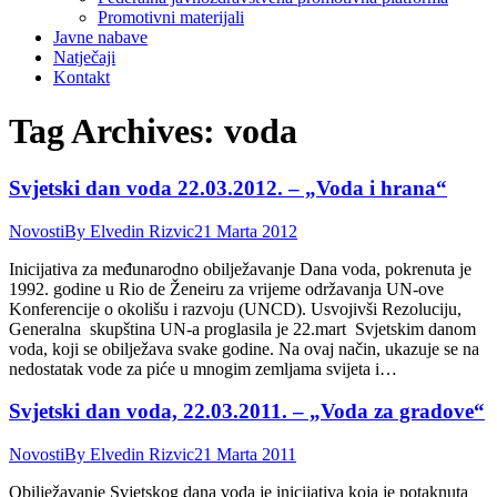
Promotivni materijali
Javne nabave
Natječaji
Kontakt
Tag Archives:
voda
Svjetski dan voda 22.03.2012. – „Voda i hrana“
Novosti
By
Elvedin Rizvic
21 Marta 2012
Inicijativa za međunarodno obilježavanje Dana voda, pokrenuta je
1992. godine u Rio de Ženeiru za vrijeme održavanja UN-ove
Konferencije o okolišu i razvoju (UNCD). Usvojivši Rezoluciju,
Generalna skupština UN-a proglasila je 22.mart Svjetskim danom
voda, koji se obilježava svake godine. Na ovaj način, ukazuje se na
nedostatak vode za piće u mnogim zemljama svijeta i…
Svjetski dan voda, 22.03.2011. – „Voda za gradove“
Novosti
By
Elvedin Rizvic
21 Marta 2011
Obilježavanje Svjetskog dana voda je inicijativa koja je potaknuta