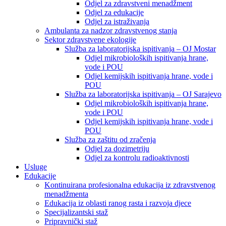
Odjel za zdravstveni menadžment
Odjel za edukacije
Odjel za istraživanja
Ambulanta za nadzor zdravstvenog stanja
Sektor zdravstvene ekologije
Služba za laboratorijska ispitivanja – OJ Mostar
Odjel mikrobioloških ispitivanja hrane,
vode i POU
Odjel kemijskih ispitivanja hrane, vode i
POU
Služba za laboratorijska ispitivanja – OJ Sarajevo
Odjel mikrobioloških ispitivanja hrane,
vode i POU
Odjel kemijskih ispitivanja hrane, vode i
POU
Služba za zaštitu od zračenja
Odjel za dozimetriju
Odjel za kontrolu radioaktivnosti
Usluge
Edukacije
Kontinuirana profesionalna edukacija iz zdravstvenog
menadžmenta
Edukacija iz oblasti ranog rasta i razvoja djece
Specijalizantski staž
Pripravnički staž