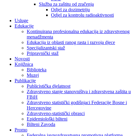
Služba za zaštitu od zračenja
Odjel za dozimetriju
Odjel za kontrolu radioaktivnosti
Usluge
Edukacije
Kontinuirana profesionalna edukacija iz zdravstvenog
menadžmenta
Edukacija iz oblasti ranog rasta i razvoja djece
Specijalizantski staž
Pripravnički staž
Novosti
Knjižnica
Biblioteka
Muzej
Publikacije
Publicistička djelatnost
Zdravstveno stanje stanovništva i zdravstvena zaštita u
FBiH
Zdravstveno statistički godišnjaci Federacije Bosne i
Hercegovine
Zdravstveno-statistički obrasci
Epidemiološki bilteni
Bilteni Zavoda
Promo
Federalna javnozdravstvena promotivna platforma