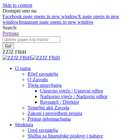
Skip to content
Dostupni smo na:
Facebook page opens in new window
X page opens in new
window
Instagram page opens in new window
Search:
Pretraga
ZZJZ FBiH
O nama
Riječ ravnatelja
O Zavodu
Tijela upravljanja
Upravno vijeće / Upravni odbor
Nadzorno vijeće / Nadzorni odbor
Ravnatelj / Direktor
Temeljni akti Zavoda
Zakoni i provedbeni propisi
Pristup informacijama
Struktura
Ured ravnatelja
Služba za finansijske poslove i nabave