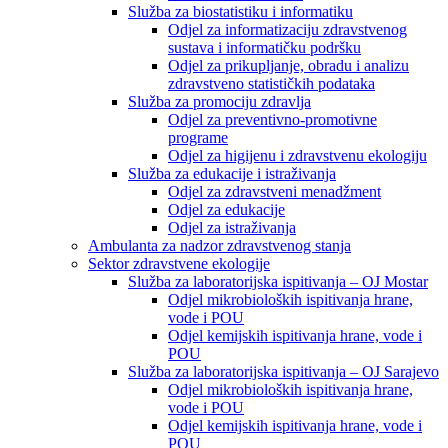
Služba za biostatistiku i informatiku
Odjel za informatizaciju zdravstvenog
sustava i informatičku podršku
Odjel za prikupljanje, obradu i analizu
zdravstveno statističkih podataka
Služba za promociju zdravlja
Odjel za preventivno-promotivne
programe
Odjel za higijenu i zdravstvenu ekologiju
Služba za edukacije i istraživanja
Odjel za zdravstveni menadžment
Odjel za edukacije
Odjel za istraživanja
Ambulanta za nadzor zdravstvenog stanja
Sektor zdravstvene ekologije
Služba za laboratorijska ispitivanja – OJ Mostar
Odjel mikrobioloških ispitivanja hrane,
vode i POU
Odjel kemijskih ispitivanja hrane, vode i
POU
Služba za laboratorijska ispitivanja – OJ Sarajevo
Odjel mikrobioloških ispitivanja hrane,
vode i POU
Odjel kemijskih ispitivanja hrane, vode i
POU