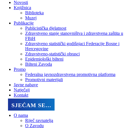
Novosti
Knjižnica
Biblioteka
Muzej
Publikacije
Publicistička djelatnost
Zdravstveno stanje stanovništva i zdravstvena zaštita u
FBiH
Zdravstveno statistički godišnjaci Federacije Bosne i
Hercegovine
Zdravstveno-statistički obrasci
Epidemiološki bilteni
Bilteni Zavoda
Promo
Federalna javnozdravstvena promotivna platforma
Promotivni materijali
Javne nabave
Natječaji
Kontakt
SJEĆAM SE…
O nama
Riječ ravnatelja
O Zavodu