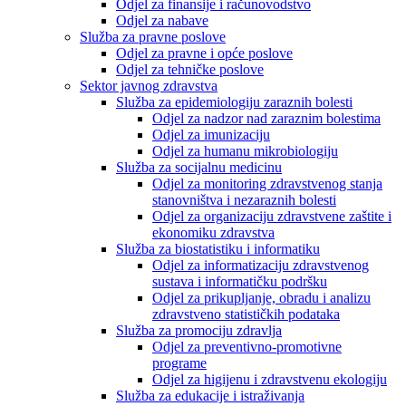
Odjel za finansije i računovodstvo
Odjel za nabave
Služba za pravne poslove
Odjel za pravne i opće poslove
Odjel za tehničke poslove
Sektor javnog zdravstva
Služba za epidemiologiju zaraznih bolesti
Odjel za nadzor nad zaraznim bolestima
Odjel za imunizaciju
Odjel za humanu mikrobiologiju
Služba za socijalnu medicinu
Odjel za monitoring zdravstvenog stanja
stanovništva i nezaraznih bolesti
Odjel za organizaciju zdravstvene zaštite i
ekonomiku zdravstva
Služba za biostatistiku i informatiku
Odjel za informatizaciju zdravstvenog
sustava i informatičku podršku
Odjel za prikupljanje, obradu i analizu
zdravstveno statističkih podataka
Služba za promociju zdravlja
Odjel za preventivno-promotivne
programe
Odjel za higijenu i zdravstvenu ekologiju
Služba za edukacije i istraživanja