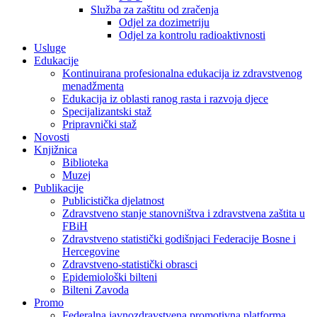
Služba za zaštitu od zračenja
Odjel za dozimetriju
Odjel za kontrolu radioaktivnosti
Usluge
Edukacije
Kontinuirana profesionalna edukacija iz zdravstvenog
menadžmenta
Edukacija iz oblasti ranog rasta i razvoja djece
Specijalizantski staž
Pripravnički staž
Novosti
Knjižnica
Biblioteka
Muzej
Publikacije
Publicistička djelatnost
Zdravstveno stanje stanovništva i zdravstvena zaštita u
FBiH
Zdravstveno statistički godišnjaci Federacije Bosne i
Hercegovine
Zdravstveno-statistički obrasci
Epidemiološki bilteni
Bilteni Zavoda
Promo
Federalna javnozdravstvena promotivna platforma