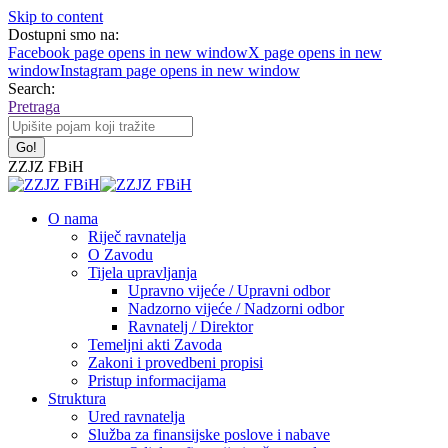
Skip to content
Dostupni smo na:
Facebook page opens in new window
X page opens in new
window
Instagram page opens in new window
Search:
Pretraga
ZZJZ FBiH
O nama
Riječ ravnatelja
O Zavodu
Tijela upravljanja
Upravno vijeće / Upravni odbor
Nadzorno vijeće / Nadzorni odbor
Ravnatelj / Direktor
Temeljni akti Zavoda
Zakoni i provedbeni propisi
Pristup informacijama
Struktura
Ured ravnatelja
Služba za finansijske poslove i nabave