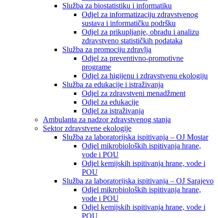
Služba za biostatistiku i informatiku
Odjel za informatizaciju zdravstvenog
sustava i informatičku podršku
Odjel za prikupljanje, obradu i analizu
zdravstveno statističkih podataka
Služba za promociju zdravlja
Odjel za preventivno-promotivne
programe
Odjel za higijenu i zdravstvenu ekologiju
Služba za edukacije i istraživanja
Odjel za zdravstveni menadžment
Odjel za edukacije
Odjel za istraživanja
Ambulanta za nadzor zdravstvenog stanja
Sektor zdravstvene ekologije
Služba za laboratorijska ispitivanja – OJ Mostar
Odjel mikrobioloških ispitivanja hrane,
vode i POU
Odjel kemijskih ispitivanja hrane, vode i
POU
Služba za laboratorijska ispitivanja – OJ Sarajevo
Odjel mikrobioloških ispitivanja hrane,
vode i POU
Odjel kemijskih ispitivanja hrane, vode i
POU