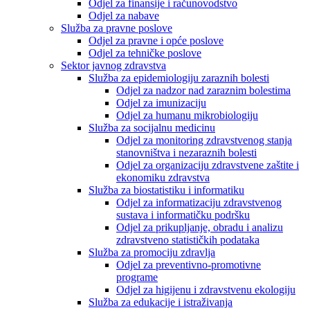
Odjel za finansije i računovodstvo
Odjel za nabave
Služba za pravne poslove
Odjel za pravne i opće poslove
Odjel za tehničke poslove
Sektor javnog zdravstva
Služba za epidemiologiju zaraznih bolesti
Odjel za nadzor nad zaraznim bolestima
Odjel za imunizaciju
Odjel za humanu mikrobiologiju
Služba za socijalnu medicinu
Odjel za monitoring zdravstvenog stanja
stanovništva i nezaraznih bolesti
Odjel za organizaciju zdravstvene zaštite i
ekonomiku zdravstva
Služba za biostatistiku i informatiku
Odjel za informatizaciju zdravstvenog
sustava i informatičku podršku
Odjel za prikupljanje, obradu i analizu
zdravstveno statističkih podataka
Služba za promociju zdravlja
Odjel za preventivno-promotivne
programe
Odjel za higijenu i zdravstvenu ekologiju
Služba za edukacije i istraživanja