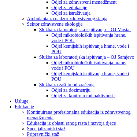
Odjel za zdravstveni menadžment
Odjel za edukacije
Odjel za istraživanja
Ambulanta za nadzor zdravstvenog stanja
Sektor zdravstvene ekologije
Služba za laboratorijska ispitivanja – OJ Mostar
Odjel mikrobioloških ispitivanja hrane,
vode i POU
Odjel kemijskih ispitivanja hrane, vode i
POU
Služba za laboratorijska ispitivanja – OJ Sarajevo
Odjel mikrobioloških ispitivanja hrane,
vode i POU
Odjel kemijskih ispitivanja hrane, vode i
POU
Služba za zaštitu od zračenja
Odjel za dozimetriju
Odjel za kontrolu radioaktivnosti
Usluge
Edukacije
Kontinuirana profesionalna edukacija iz zdravstvenog
menadžmenta
Edukacija iz oblasti ranog rasta i razvoja djece
Specijalizantski staž
Pripravnički staž