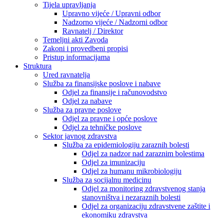
Tijela upravljanja
Upravno vijeće / Upravni odbor
Nadzorno vijeće / Nadzorni odbor
Ravnatelj / Direktor
Temeljni akti Zavoda
Zakoni i provedbeni propisi
Pristup informacijama
Struktura
Ured ravnatelja
Služba za finansijske poslove i nabave
Odjel za finansije i računovodstvo
Odjel za nabave
Služba za pravne poslove
Odjel za pravne i opće poslove
Odjel za tehničke poslove
Sektor javnog zdravstva
Služba za epidemiologiju zaraznih bolesti
Odjel za nadzor nad zaraznim bolestima
Odjel za imunizaciju
Odjel za humanu mikrobiologiju
Služba za socijalnu medicinu
Odjel za monitoring zdravstvenog stanja
stanovništva i nezaraznih bolesti
Odjel za organizaciju zdravstvene zaštite i
ekonomiku zdravstva