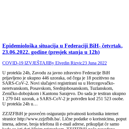
Epidemiološka situacija u Federaciji BiH- četvrtak,
23.06.2022. godine (presjek stanja u 12h)
COVID-19 IZVJEŠTAJI
By
Elvedin Rizvic
23 Juna 2022
U protekla 24h, Zavodu za javno zdravstvo Federacije BiH
prijavljeno je ukupno 446 uzoraka, od čega je 18 pozitivno na
SARS-CoV-2. Novi slučajevi registrirani su u Hercegovačko-
neretvanskom, Posavskom, Srednjobosanskom, Tuzlanskom,
Zeničko-dobojskom i Kantonu Sarajevo. Do sada je testiran ukupno
1 279 041 uzorak, a SARS-CoV-2 je potvrđen kod 251 523 osobe.
U protekla 24h u…
ZZJZFBiH je posvećen osiguranju privatnosti korisnika internet
stranice http://www.zzjzfbih.ba/. Lične podatke o korisnicima, poput
imena, adrese, broja telefona ili e-mail adrese, prikupljat će samo