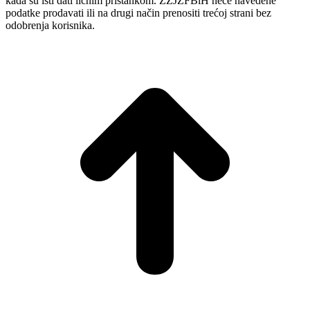
kada su isti dati ličnim pristankom. ZZJZFBiH neće navedene
podatke prodavati ili na drugi način prenositi trećoj strani bez
odobrenja korisnika.