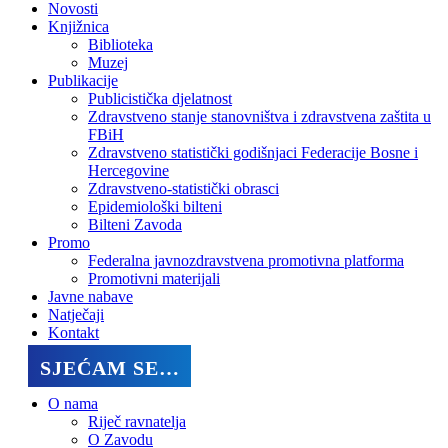
Novosti
Knjižnica
Biblioteka
Muzej
Publikacije
Publicistička djelatnost
Zdravstveno stanje stanovništva i zdravstvena zaštita u
FBiH
Zdravstveno statistički godišnjaci Federacije Bosne i
Hercegovine
Zdravstveno-statistički obrasci
Epidemiološki bilteni
Bilteni Zavoda
Promo
Federalna javnozdravstvena promotivna platforma
Promotivni materijali
Javne nabave
Natječaji
Kontakt
SJEĆAM SE…
O nama
Riječ ravnatelja
O Zavodu