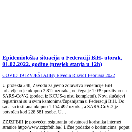
Epidemiološka situacija u Federaciji BiH- utorak,
01.02.2022. godine (presjek stanja u 12h)
COVID-19 IZVJEŠTAJI
By
Elvedin Rizvic
1 Februara 2022
U protekla 24h, Zavodu za javno zdravstvo Federacije BiH
prijavljeno je ukupno 2 812 uzoraka, od čega je 1 039 pozitivno na
SARS-CoV-2 (podaci iz KCUS-a nisu kompletni). Novi slučajevi
registrirani su u svim kantonima/županijama u Federaciji BiH. Do
sada su testirana ukupno 1 154 492 uzorka, a SARS-CoV-2 je
potvrđen kod 228 581 osobe. U…
ZZJZFBiH je posvećen osiguranju privatnosti korisnika internet
stranice http://www.zzjzfbih.ba/. Lične podatke o korisnicima, poput