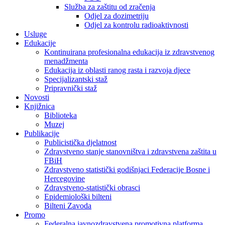
Služba za zaštitu od zračenja
Odjel za dozimetriju
Odjel za kontrolu radioaktivnosti
Usluge
Edukacije
Kontinuirana profesionalna edukacija iz zdravstvenog
menadžmenta
Edukacija iz oblasti ranog rasta i razvoja djece
Specijalizantski staž
Pripravnički staž
Novosti
Knjižnica
Biblioteka
Muzej
Publikacije
Publicistička djelatnost
Zdravstveno stanje stanovništva i zdravstvena zaštita u
FBiH
Zdravstveno statistički godišnjaci Federacije Bosne i
Hercegovine
Zdravstveno-statistički obrasci
Epidemiološki bilteni
Bilteni Zavoda
Promo
Federalna javnozdravstvena promotivna platforma