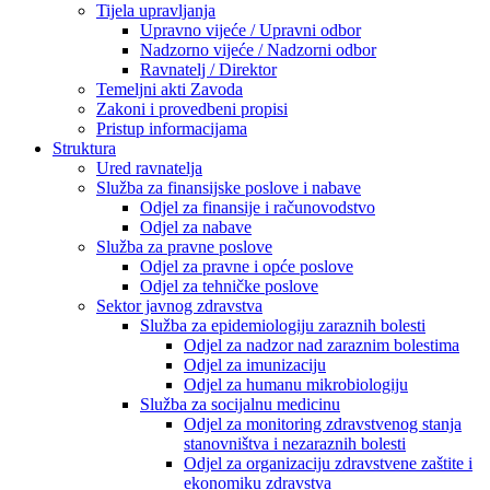
Tijela upravljanja
Upravno vijeće / Upravni odbor
Nadzorno vijeće / Nadzorni odbor
Ravnatelj / Direktor
Temeljni akti Zavoda
Zakoni i provedbeni propisi
Pristup informacijama
Struktura
Ured ravnatelja
Služba za finansijske poslove i nabave
Odjel za finansije i računovodstvo
Odjel za nabave
Služba za pravne poslove
Odjel za pravne i opće poslove
Odjel za tehničke poslove
Sektor javnog zdravstva
Služba za epidemiologiju zaraznih bolesti
Odjel za nadzor nad zaraznim bolestima
Odjel za imunizaciju
Odjel za humanu mikrobiologiju
Služba za socijalnu medicinu
Odjel za monitoring zdravstvenog stanja
stanovništva i nezaraznih bolesti
Odjel za organizaciju zdravstvene zaštite i
ekonomiku zdravstva