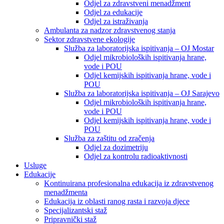
Odjel za zdravstveni menadžment
Odjel za edukacije
Odjel za istraživanja
Ambulanta za nadzor zdravstvenog stanja
Sektor zdravstvene ekologije
Služba za laboratorijska ispitivanja – OJ Mostar
Odjel mikrobioloških ispitivanja hrane,
vode i POU
Odjel kemijskih ispitivanja hrane, vode i
POU
Služba za laboratorijska ispitivanja – OJ Sarajevo
Odjel mikrobioloških ispitivanja hrane,
vode i POU
Odjel kemijskih ispitivanja hrane, vode i
POU
Služba za zaštitu od zračenja
Odjel za dozimetriju
Odjel za kontrolu radioaktivnosti
Usluge
Edukacije
Kontinuirana profesionalna edukacija iz zdravstvenog
menadžmenta
Edukacija iz oblasti ranog rasta i razvoja djece
Specijalizantski staž
Pripravnički staž