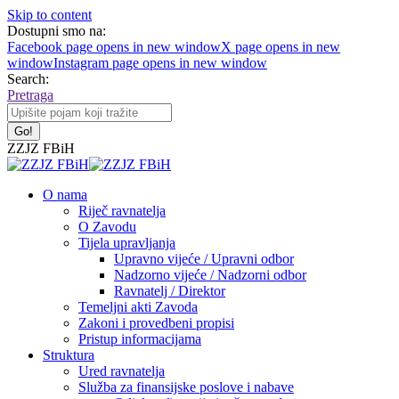
Skip to content
Dostupni smo na:
Facebook page opens in new window
X page opens in new
window
Instagram page opens in new window
Search:
Pretraga
ZZJZ FBiH
O nama
Riječ ravnatelja
O Zavodu
Tijela upravljanja
Upravno vijeće / Upravni odbor
Nadzorno vijeće / Nadzorni odbor
Ravnatelj / Direktor
Temeljni akti Zavoda
Zakoni i provedbeni propisi
Pristup informacijama
Struktura
Ured ravnatelja
Služba za finansijske poslove i nabave