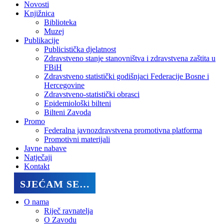
Novosti
Knjižnica
Biblioteka
Muzej
Publikacije
Publicistička djelatnost
Zdravstveno stanje stanovništva i zdravstvena zaštita u
FBiH
Zdravstveno statistički godišnjaci Federacije Bosne i
Hercegovine
Zdravstveno-statistički obrasci
Epidemiološki bilteni
Bilteni Zavoda
Promo
Federalna javnozdravstvena promotivna platforma
Promotivni materijali
Javne nabave
Natječaji
Kontakt
SJEĆAM SE…
O nama
Riječ ravnatelja
O Zavodu