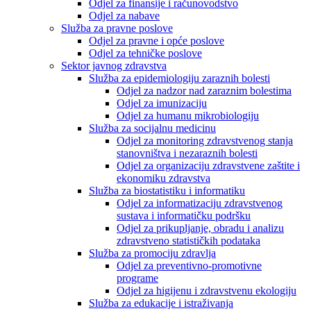
Odjel za finansije i računovodstvo
Odjel za nabave
Služba za pravne poslove
Odjel za pravne i opće poslove
Odjel za tehničke poslove
Sektor javnog zdravstva
Služba za epidemiologiju zaraznih bolesti
Odjel za nadzor nad zaraznim bolestima
Odjel za imunizaciju
Odjel za humanu mikrobiologiju
Služba za socijalnu medicinu
Odjel za monitoring zdravstvenog stanja
stanovništva i nezaraznih bolesti
Odjel za organizaciju zdravstvene zaštite i
ekonomiku zdravstva
Služba za biostatistiku i informatiku
Odjel za informatizaciju zdravstvenog
sustava i informatičku podršku
Odjel za prikupljanje, obradu i analizu
zdravstveno statističkih podataka
Služba za promociju zdravlja
Odjel za preventivno-promotivne
programe
Odjel za higijenu i zdravstvenu ekologiju
Služba za edukacije i istraživanja