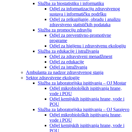
Služba za biostatistiku i informatiku
Odjel za informatizaciju zdravstvenog
sustava i informatičku podršku
Odjel za prikupljanje, obradu i analizu
zdravstveno statističkih podataka
Služba za promociju zdravlja
Odjel za preventivno-promotivne
programe
Odjel za higijenu i zdravstvenu ekologiju
Služba za edukacije i istraživanja
Odjel za zdravstveni menadžment
Odjel za edukacije
Odjel za istraživanja
Ambulanta za nadzor zdravstvenog stanja
Sektor zdravstvene ekologije
Služba za laboratorijska ispitivanja – OJ Mostar
Odjel mikrobioloških ispitivanja hrane,
vode i POU
Odjel kemijskih ispitivanja hrane, vode i
POU
Služba za laboratorijska ispitivanja – OJ Sarajevo
Odjel mikrobioloških ispitivanja hrane,
vode i POU
Odjel kemijskih ispitivanja hrane, vode i
POU