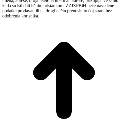
imena, adrese, broja telefona ili e-mail adrese, prikupljat će samo
kada su isti dati ličnim pristankom. ZZJZFBiH neće navedene
podatke prodavati ili na drugi način prenositi trećoj strani bez
odobrenja korisnika.