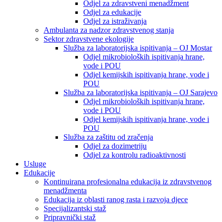
Odjel za zdravstveni menadžment
Odjel za edukacije
Odjel za istraživanja
Ambulanta za nadzor zdravstvenog stanja
Sektor zdravstvene ekologije
Služba za laboratorijska ispitivanja – OJ Mostar
Odjel mikrobioloških ispitivanja hrane,
vode i POU
Odjel kemijskih ispitivanja hrane, vode i
POU
Služba za laboratorijska ispitivanja – OJ Sarajevo
Odjel mikrobioloških ispitivanja hrane,
vode i POU
Odjel kemijskih ispitivanja hrane, vode i
POU
Služba za zaštitu od zračenja
Odjel za dozimetriju
Odjel za kontrolu radioaktivnosti
Usluge
Edukacije
Kontinuirana profesionalna edukacija iz zdravstvenog
menadžmenta
Edukacija iz oblasti ranog rasta i razvoja djece
Specijalizantski staž
Pripravnički staž