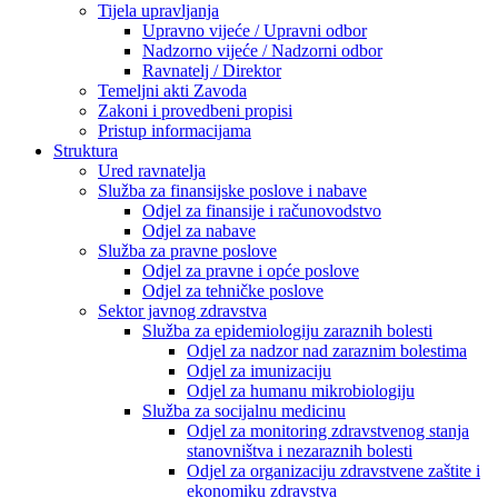
Tijela upravljanja
Upravno vijeće / Upravni odbor
Nadzorno vijeće / Nadzorni odbor
Ravnatelj / Direktor
Temeljni akti Zavoda
Zakoni i provedbeni propisi
Pristup informacijama
Struktura
Ured ravnatelja
Služba za finansijske poslove i nabave
Odjel za finansije i računovodstvo
Odjel za nabave
Služba za pravne poslove
Odjel za pravne i opće poslove
Odjel za tehničke poslove
Sektor javnog zdravstva
Služba za epidemiologiju zaraznih bolesti
Odjel za nadzor nad zaraznim bolestima
Odjel za imunizaciju
Odjel za humanu mikrobiologiju
Služba za socijalnu medicinu
Odjel za monitoring zdravstvenog stanja
stanovništva i nezaraznih bolesti
Odjel za organizaciju zdravstvene zaštite i
ekonomiku zdravstva