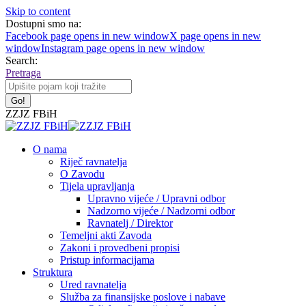
Skip to content
Dostupni smo na:
Facebook page opens in new window
X page opens in new
window
Instagram page opens in new window
Search:
Pretraga
ZZJZ FBiH
O nama
Riječ ravnatelja
O Zavodu
Tijela upravljanja
Upravno vijeće / Upravni odbor
Nadzorno vijeće / Nadzorni odbor
Ravnatelj / Direktor
Temeljni akti Zavoda
Zakoni i provedbeni propisi
Pristup informacijama
Struktura
Ured ravnatelja
Služba za finansijske poslove i nabave