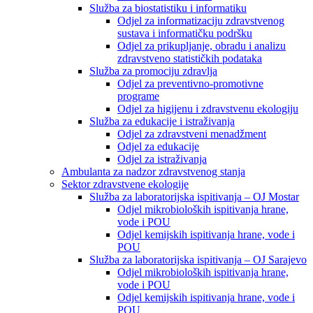
Služba za biostatistiku i informatiku
Odjel za informatizaciju zdravstvenog
sustava i informatičku podršku
Odjel za prikupljanje, obradu i analizu
zdravstveno statističkih podataka
Služba za promociju zdravlja
Odjel za preventivno-promotivne
programe
Odjel za higijenu i zdravstvenu ekologiju
Služba za edukacije i istraživanja
Odjel za zdravstveni menadžment
Odjel za edukacije
Odjel za istraživanja
Ambulanta za nadzor zdravstvenog stanja
Sektor zdravstvene ekologije
Služba za laboratorijska ispitivanja – OJ Mostar
Odjel mikrobioloških ispitivanja hrane,
vode i POU
Odjel kemijskih ispitivanja hrane, vode i
POU
Služba za laboratorijska ispitivanja – OJ Sarajevo
Odjel mikrobioloških ispitivanja hrane,
vode i POU
Odjel kemijskih ispitivanja hrane, vode i
POU