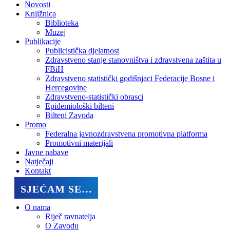
Novosti
Knjižnica
Biblioteka
Muzej
Publikacije
Publicistička djelatnost
Zdravstveno stanje stanovništva i zdravstvena zaštita u
FBiH
Zdravstveno statistički godišnjaci Federacije Bosne i
Hercegovine
Zdravstveno-statistički obrasci
Epidemiološki bilteni
Bilteni Zavoda
Promo
Federalna javnozdravstvena promotivna platforma
Promotivni materijali
Javne nabave
Natječaji
Kontakt
SJEĆAM SE…
O nama
Riječ ravnatelja
O Zavodu