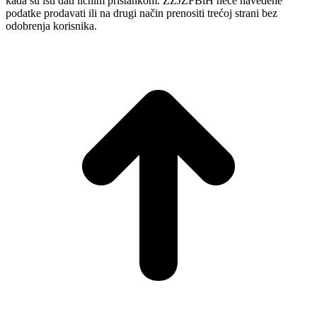
kada su isti dati ličnim pristankom. ZZJZFBiH neće navedene
podatke prodavati ili na drugi način prenositi trećoj strani bez
odobrenja korisnika.