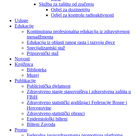
Služba za zaštitu od zračenja
Odjel za dozimetriju
Odjel za kontrolu radioaktivnosti
Usluge
Edukacije
Kontinuirana profesionalna edukacija iz zdravstvenog
menadžmenta
Edukacija iz oblasti ranog rasta i razvoja djece
Specijalizantski staž
Pripravnički staž
Novosti
Knjižnica
Biblioteka
Muzej
Publikacije
Publicistička djelatnost
Zdravstveno stanje stanovništva i zdravstvena zaštita u
FBiH
Zdravstveno statistički godišnjaci Federacije Bosne i
Hercegovine
Zdravstveno-statistički obrasci
Epidemiološki bilteni
Bilteni Zavoda
Promo
Federalna javnozdravstvena promotivna platforma