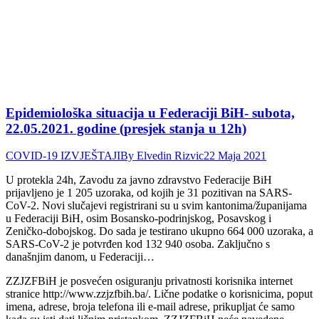
Epidemiološka situacija u Federaciji BiH- subota,
22.05.2021. godine (presjek stanja u 12h)
COVID-19 IZVJEŠTAJI
By
Elvedin Rizvic
22 Maja 2021
U protekla 24h, Zavodu za javno zdravstvo Federacije BiH
prijavljeno je 1 205 uzoraka, od kojih je 31 pozitivan na SARS-
CoV-2. Novi slučajevi registrirani su u svim kantonima/županijama
u Federaciji BiH, osim Bosansko-podrinjskog, Posavskog i
Zeničko-dobojskog. Do sada je testirano ukupno 664 000 uzoraka, a
SARS-CoV-2 je potvrđen kod 132 940 osoba. Zaključno s
današnjim danom, u Federaciji…
ZZJZFBiH je posvećen osiguranju privatnosti korisnika internet
stranice http://www.zzjzfbih.ba/. Lične podatke o korisnicima, poput
imena, adrese, broja telefona ili e-mail adrese, prikupljat će samo