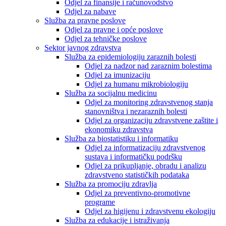
Odjel za finansije i računovodstvo
Odjel za nabave
Služba za pravne poslove
Odjel za pravne i opće poslove
Odjel za tehničke poslove
Sektor javnog zdravstva
Služba za epidemiologiju zaraznih bolesti
Odjel za nadzor nad zaraznim bolestima
Odjel za imunizaciju
Odjel za humanu mikrobiologiju
Služba za socijalnu medicinu
Odjel za monitoring zdravstvenog stanja
stanovništva i nezaraznih bolesti
Odjel za organizaciju zdravstvene zaštite i
ekonomiku zdravstva
Služba za biostatistiku i informatiku
Odjel za informatizaciju zdravstvenog
sustava i informatičku podršku
Odjel za prikupljanje, obradu i analizu
zdravstveno statističkih podataka
Služba za promociju zdravlja
Odjel za preventivno-promotivne
programe
Odjel za higijenu i zdravstvenu ekologiju
Služba za edukacije i istraživanja